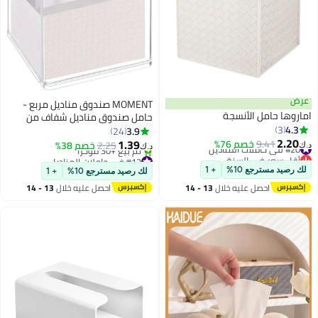
عرض
MOMENT صندوق مناديل مربع -
اماروها حامل الأنسجة
حامل صندوق مناديل شفاف من
4.3
3
الأكريليك للمكتب، طاولة الزينة في
3.9
24
2.20
الحمام، خزانة النوم، أو طاولة السرير
1.39
#20 في حاملات المناديل
9.41
خصم 76%
2.25
خصم 38%
د.ك‏
د.ك‏
أقل سعر في السنة
الجانبية
#12 في حاملات المناديل
#20 في حاملات المناديل
أقل سعر في 7 يوم
لك رصيد مسترجع 10%
+ 1
لك رصيد مسترجع 10%
+ 1
تم بيع +30 مؤخرًا
احصل عليه خلال
13 - 14
احصل عليه خلال
13 - 14
#12 في حاملات المناديل
اغسطس
اغسطس