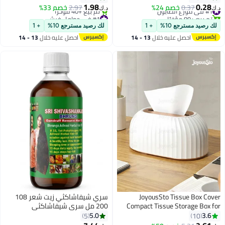
1.98
0.28
#1 في موزع الصابون
0.37
خصم 24%
2.97
خصم 33%
د.ك‏
د.ك‏
تم بيع +80 مؤخرًا
#1 في حوامل فرش
#1 في موزع الصابون
بتخلّص بسرعة
لك رصيد مسترجع 10%
+ 1
لك رصيد مسترجع 10%
+ 1
تم بيع +40 مؤخرًا
احصل عليه خلال
13 - 14
احصل عليه خلال
13 - 14
#1 في حوامل فرش
اغسطس
اغسطس
JoyousSto Tissue Box Cover
سري شيفاشاكثي زيت شعر 108
Compact Tissue Storage Box for
200 مل سري شيفاشاكثي
Easy Access Stylish Home for
[أديفاسي 108 أعشاب]
5.0
3.6
5
10
Office Car Restaurant Use Great