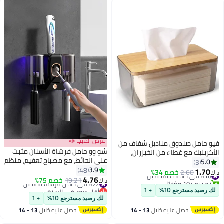
عرض الميجا 📣
فيو حامل صندوق مناديل شفاف من
شو وو حامل فرشاة الأسنان مثبت
الأكريليك مع غطاء من الخيزران،
على الحائط، مع مصباح تعقيم، منظم
علبة تخزين مناديل الوجه المقاومة
5.0
3
تخزين فرشاة الأسنان اللاصق ذاتيًا
3.9
للماء، حاوية موزع مناديل أنيقة
48
1.70
#18 في حاملات المناديل
2.60
خصم 34%
د.ك‏
للاستحمام، حامل فرشاة الأسنان
4.76
للمكتب، المنزل، المرحاض، الحمام،
تم بيع +10 مؤخرًا
#22 في حامل فرشاة الأسنان
19.21
خصم 75%
د.ك‏
على الحائط، حامل فرشاة الأسنان مع
#18 في حاملات المناديل
المطعم، مكتب السيارة، عبوة واحدة
أقل سعر في السنة
لك رصيد مسترجع 10%
+ 1
2 كوب غسول الفم باللون الأسود
#22 في حامل فرشاة الأسنان
لك رصيد مسترجع 10%
+ 1
احصل عليه خلال
13 - 14
احصل عليه خلال
13 - 14
اغسطس
اغسطس