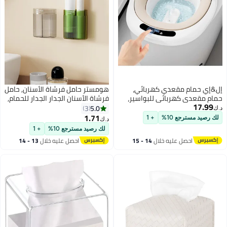
إل&إي حمام مقعدي كهربائي،
هومستر حامل فرشاة الأسنان, حامل
حمام مقعدي كهربائي للبواسير،
فرشاة الأسنان الجدار الجدار للحمام,
17.99
حمام مقعدي كهربائي لمقعد
2 فتحات حامل فرشاة الأسنان
5.0
3
د.ك‏
المرحاض، طقم حمام مقعدي
الكهربائية, منظم الحمام
1.71
لك رصيد مسترجع 10%
+ 1
د.ك‏
للنساء، للنساء بعد الولادة، قياس
لك رصيد مسترجع 10%
+ 1
درجة حرارة الماء في الوقت الفعلي
احصل عليه خلال
14 - 15
احصل عليه خلال
13 - 14
اغسطس
اغسطس