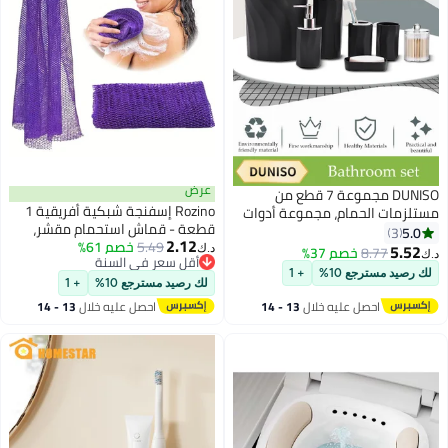
عرض
DUNISO مجموعة 7 قطع من
Rozino إسفنجة شبكية أفريقية 1
مستلزمات الحمام، مجموعة أدوات
قطعة - قماش استحمام مقشر،
النظافة المنزلية، مجموعة تخزين
5.0
3
2.12
5.49
خصم 61%
فرشاة جسم ذات مقبض طويل،
الحمام، قوية ومتينة، مع زجاجة
5.52
8.77
خصم 37%
د.ك‏
د.ك‏
أقل سعر في السنة
منظف ظهر القدم وفروة الرأس،
معقم اليدين، كوب فرشاة الأسنان،
لك رصيد مسترجع 10%
+ 1
أقل سعر في السنة
مزيل للجلد الميت، تصميم أصيل
كوب غسول الفم، صندوق صابون،
لك رصيد مسترجع 10%
+ 1
مملوك للسود
فرشاة مرحاض، سلة مهملات،
احصل عليه خلال
13 - 14
احصل عليه خلال
13 - 14
صندوق أعواد قطن، مناسبة
اغسطس
اغسطس
للاستخدام العائلي والسفر