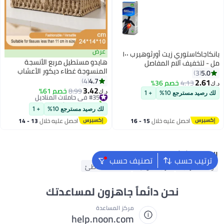
عرض
بانكاجاكاستوري زيت أورثوهيرب ١٠٠
هايدو مستطيل مربع الأنسجة
مل - لتخفيف آلام المفاصل
المنسوجة غطاء ديكور الأعشاب
5.0
3
البحرية الأساسية حامل مربع
4.7
4
2.61
4.13
خصم 36%
د.ك‏
الأنسجة الأنسجة الصدئة ورقة مربع
3.42
#35 في حاملات المناديل
8.99
خصم 61%
د.ك‏
لك رصيد مسترجع 10%
+ 1
الحمام الجدول خلع الملابس الجدول
تم بيع +10 مؤخرًا
#35 في حاملات المناديل
الأعلى مكتب السيارة
لك رصيد مسترجع 10%
+ 1
احصل عليه خلال
15 - 16
احصل عليه خلال
13 - 14
اغسطس
اغسطس
البحث الشائع
ترتيب حسب
تصنيف حسب
وسادة الرقبة
مرتبة هوائية
منشفة الشاطئ
نحن دائماً جاهزون لمساعدتك
مركز المساعدة
help.noon.com