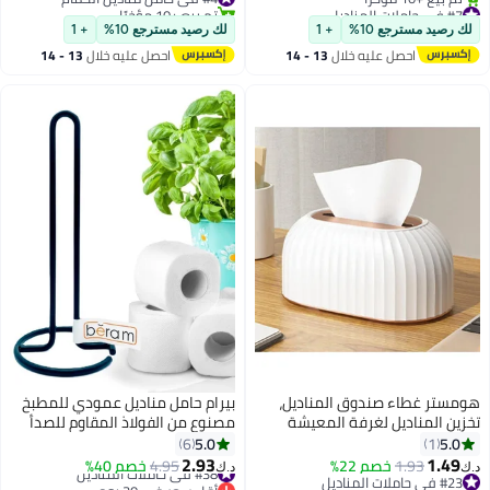
مثبت على الحائط للحمام (أسود)
#7 في حاملات المناديل
تم بيع +10 مؤخرًا
أقل سعر في 7 يوم
#4 في حامل مناديل الحمام
لك رصيد مسترجع 10%
+ 1
لك رصيد مسترجع 10%
+ 1
تم بيع +10 مؤخرًا
احصل عليه خلال
13 - 14
احصل عليه خلال
13 - 14
#7 في حاملات المناديل
اغسطس
اغسطس
هومستر غطاء صندوق المناديل،
بيرام حامل مناديل عمودي للمطبخ
تخزين المناديل لغرفة المعيشة
مصنوع من الفولاذ المقاوم للصدأ
وغرفة النوم والحمام والمكتب
الطبيعي وحامل المناشف الورقية
5.0
5.0
6
1
والسيارة
الأسود مع قاعدة مضادة للانزلاق
2.93
1.49
1.93
خصم 22%
#38 في حاملات المناديل
4.95
خصم 40%
د.ك‏
د.ك‏
وإكسسوارات تجميلية
#23 في حاملات المناديل
أقل سعر في 30 يوم