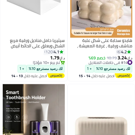
هايدو سحابة على شكل علبة
سيثيريا حامل مناديل ورقية مربع
مناشف ورقية ، غرفة المعيشة ،
الشكل ويعلق على الحائط أبيض
غرفة نوم مربع ورقة الرسم ، وتعزيز
19x13.2x8.2سم
4.1
4.2
120
6
جو الأسرة الديكور ( أبيض )
1.79
3.24
10.79
خصم 69%
د.ك‏
د.ك‏
#14 في حاملات المناديل
تم بيع +10 مؤخرًا
#14 في حاملات المناديل
تم بيع +10 مؤخرًا
لك رصيد مسترجع 10%
+ 1
لك رصيد مسترجع 10%
+ 1
احصل عليه خلال
14 - 15
احصل عليه خلال
13 - 14
اغسطس
اغسطس