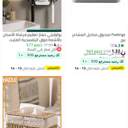
s
00
:
m
00
·
باقي 97%
Feelings صندوق مناديل المشاعر
يواوليتي جهاز تعقيم فرشاة الأسنان
بيج
بالأشعة فوق البنفسجية المثبت
4
17.90
خصم 77%
على الحائط وموزع معجون الأسنان
4.3
5
د.ك‏
أقل سعر في السنة
الأوتوماتيكي، حامل فرشاة أسنان
1.32
#36 في حاملات المناديل
3.58
خصم 63%
د.ك‏
أقل سعر في السنة
مقاوم للغبار مزود بكوبين، منظم
بتخلّص بسرعة
لك رصيد مسترجع 10%
+ 1
#36 في حاملات المناديل
حمام لا يحتاج إلى حفر مناسب
لك رصيد مسترجع 10%
+ 1
للعائلة
احصل عليه خلال
13 - 14
احصل عليه خلال
13 - 14
اغسطس
اغسطس