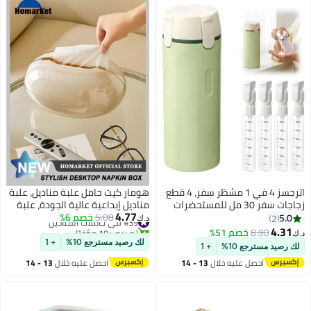
اترجسز 4 في 1 مشطّر سفر، 4 قطع
هومار كيت حامل علبة مناديل، علبة
زجاجات سفر 30 مل للمستحضرات
مناديل إبداعية عالية الجودة، علبة
4.77
الشخصية، حاويات سفر مقاومة
#39 في حاملات المناديل
5.08
خصم 6%
مناديل أنيقة لسطح المكتب مناسبة
5.0
2
د.ك‏
تم بيع +10 مؤخرًا
للتسرب، حاويات محمولة للشامبو
لوضعها على طاولة القهوة في
4.31
8.90
خصم 51%
د.ك‏
#39 في حاملات المناديل
ومرطب وبلسم وكيماويات (أخضر)
غرفة المعيشة، ديكور الطاولة،
لك رصيد مسترجع 10%
+ 1
لك رصيد مسترجع 10%
+ 1
تعزيز نمط المنزل، لون بيج.
احصل عليه خلال
13 - 14
احصل عليه خلال
13 - 14
اغسطس
اغسطس