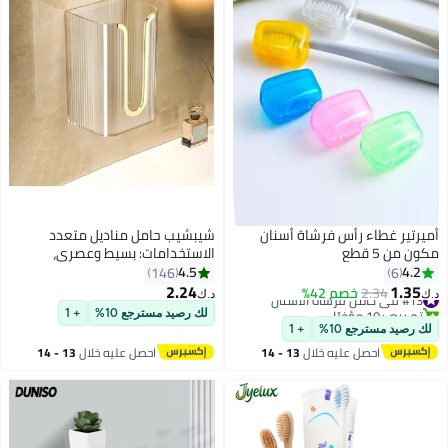
أميرتير غطاء رأس فرشاة أسنان
شيبشيب حامل مناديل متعدد
مكون من 5 قطع
الاستخدامات: بسيط وعصري،
مناسب للحمام والغرفة الجلوس
4.5
4.2
146
6
وغرفة النوم والمطعم والمكتب
2.24
1.35
#13 في حامل فرشاة الأسنان
2.34
خصم 42%
د.ك‏
د.ك‏
وغيرها من الأماكن.
تم بيع +10 مؤخرًا
لك رصيد مسترجع 10%
+ 1
#13 في حامل فرشاة الأسنان
لك رصيد مسترجع 10%
+ 1
احصل عليه خلال
13 - 14
احصل عليه خلال
13 - 14
اغسطس
اغسطس