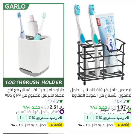
ليموس حامل فرشاة الأسنان - حامل
جارلو حامل فرشاة الأسنان مع قاع
معجون الأسنان من الفولاذ المقاوم
مضاد للانزلاق مصنوع من PP و ABS
للصدأ ومنظم ملحقات الحمام
البلاستيك تخزين متعدد الاستخدامات
4.7
4.7
17
10
(صغير، أسود)
، قابلة للفصل لسهولة التنظيف ، 3
2.51
1.97
3.51
خصم 43%
4.50
خصم 44%
د.ك‏
د.ك‏
فتحات فرشاة الأسنان الكهربائية
#7 في حامل فرشاة الأسنان
#9 في حامل فرشاة الأسنان
بتخلّص بسرعة
#9 في حامل فرشاة الأسنان
ومعجون الأسنان حامل الحمام منظم
لك رصيد مسترجع 10%
+ 1
لك رصيد مسترجع 10%
+ 1
تم بيع +10 مؤخرًا
للطاولة (رمادي)
احصل عليه خلال
13 - 14
احصل عليه خلال
13 - 14
#7 في حامل فرشاة الأسنان
اغسطس
اغسطس