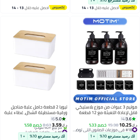
لك رصيد مسترجع 10%
+ 1
احصل عليه خلال
13 - 14
احصل عليه خلال
13 - 14
اغسطس
اغسطس
موتيم 3 عبوات من موزع بلاستيكي
تيويا 2 قطعة حامل علبة مناديل
قابل لإعادة التعبئة مع 12 قطعة
ورقية مستطيلة الشكل، غطاء علبة
من الملصقات المقاومة للماء،
مناديل ورقية خشبية قابلة للإزالة،
5.0
3.6
6
4
زجاجة مضخة موزع غسيل الأطباق
منظم تخزين حاوية تخزين مناديل
3.59
10.25
15.38
خصم 33%
8.63
خصم 58%
د.ك‏
د.ك‏
اليدوي سعة 500 مل
ورقية لديكور مكتب المنزل ديكور
#18 في موزعات الصابون التي توضع على الأسطح
#6 في حاملات المناديل
#18 في موزعات الصابون التي توضع على الأسطح
أقل سعر في 7 يوم
السيارة حمام المطعم
لك رصيد مسترجع 10%
+ 1
لك رصيد مسترجع 10%
+ 1
تم بيع +40 مؤخرًا