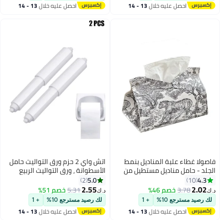
احصل عليه خلال
13 - 14
احصل عليه خلال
13 - 14
#6 في حاملات المناديل
اغسطس
اغسطس
فاصولا غطاء علبة المناديل بنمط
اتش واي 2 حزم ورق التواليت حامل
الجلد - حامل مناديل مستطيل من
الأسطوانة ، ورق التواليت الربيع
البولي يوريثان (PU) مزود بإغلاق بزر،
حامل استبدال قضيب ، إدراج حامل
5.0
4.3
2
10
للاستخدام في المنزل والحمام
ورق التواليت ، حامل ورق التواليت
2.55
2.02
3.78
خصم 46%
5.31
خصم 51%
د.ك‏
د.ك‏
وغرفة النوم وغرف المعيشة وخزانة
الأسود ، حامل بديل مرن للحمام
لك رصيد مسترجع 10%
+ 1
لك رصيد مسترجع 10%
+ 1
الملابس
(أبيض)
احصل عليه خلال
13 - 14
احصل عليه خلال
13 - 14
اغسطس
اغسطس