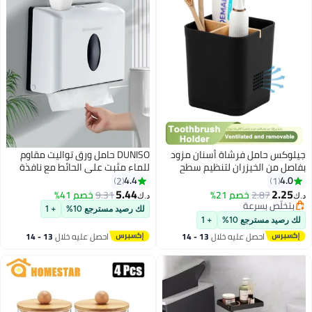
جيلوكس حامل فرشاة أسنان مزود
DUNISO حامل ورق تواليت مقاوم
بفاصل من الخيزران لتنظيم سطح
للماء مثبت على الحائط مع نافذة
الحمام، حامل بلاستيكي قابل للفك
عرض، صندوق مناديل متعدد
4.4
4.0
2
1
ومقاوم للانزلاق لتخزين فرشاة
الوظائف، متوافق مع ورق اللف،
5.44
2.25
2.87
خصم 21%
9.31
خصم 41%
د.ك‏
د.ك‏
الأسنان الكهربائية مع نظام تصريف
بدون ثقب
بتخلّص بسرعة
لك رصيد مسترجع 10%
+ 1
بتخلّص بسرعة
للمياه، مناسب للاستحمام، سطح
لك رصيد مسترجع 10%
+ 1
الحمام، ومنضدة التزيين، أسود
احصل عليه خلال
13 - 14
احصل عليه خلال
13 - 14
اغسطس
اغسطس