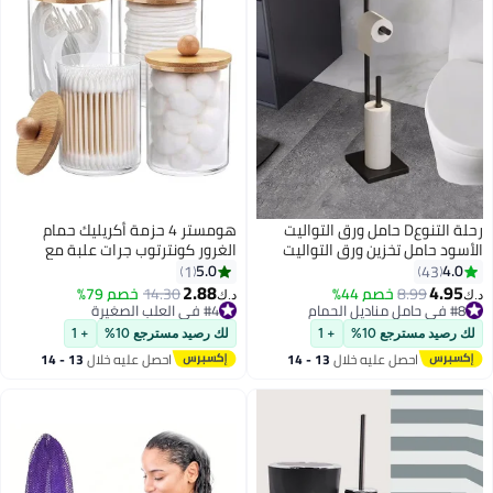
رحلة التنوعD حامل ورق التواليت
هومستر 4 حزمة أكريليك حمام
الأسود حامل تخزين ورق التواليت
الغرور كونترتوب جرات علبة مع
القائم بذاته مع رف أرضية الحمام
غطاء التخزين ، جرات الصيدلية ، حامل
5.0
4.0
1
43
حامل لفافة ورق التواليت حامل
Qtip ، منظم المكياج لكرات القطن ،
2.88
4.95
8.99
خصم 44%
14.30
خصم 79%
د.ك‏
د.ك‏
مناديل ورق التواليت
مسحات ، وسائد ، أملاح الحمام ،
#8 في حامل مناديل الحمام
#4 في العلب الصغيرة
#8 في حامل مناديل الحمام
#4 في العلب الصغيرة
خشبية
لك رصيد مسترجع 10%
+ 1
لك رصيد مسترجع 10%
+ 1
احصل عليه خلال
13 - 14
احصل عليه خلال
13 - 14
اغسطس
اغسطس