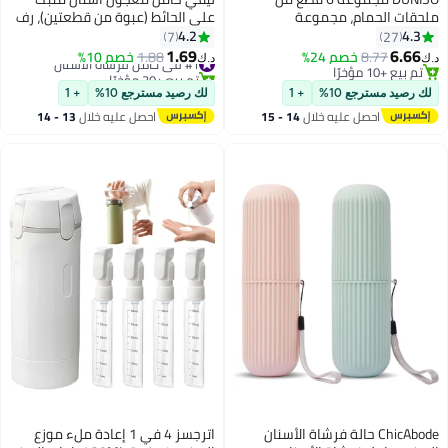
ملحقات الحمام، مجموعة
على الحائط (عبوة من قطعتين)، رف
مستلزمات منزلية، مجموعة تخزين
تخزين قوي اللاصق للحمام، منظم
4.2
4.3
7
27
الحمام، قوية ومتينة، مع سلة
فرشاة أسنان متعدد الوظائف
1.69
6.66
8.77
خصم 24%
#1 في حامل فرشاة الأسنان
1.88
خصم 10%
د.ك‏
د.ك‏
مهملات، طبق صابون، فرشاة
للحمام، سهل التركيب، مع إمكانية
تم بيع +10 مؤخرًا
تم بيع +30 مؤخرًا
تم بيع +10 مؤخرًا
مرحاض، كوب غسول فم، زجاجة
#1 في حامل فرشاة الأسنان
التثقيب مجانًا
لك رصيد مسترجع 10%
+ 1
لك رصيد مسترجع 10%
+ 1
لوشن، حامل فرشاة أسنان، مناسبة
احصل عليه خلال
14 - 15
احصل عليه خلال
13 - 14
للاستخدام العائلي والسفر
اغسطس
اغسطس
ChicAbode حالة فرشاة الأسنان
اترجسز 4 في 1 إعادة ملء موزع