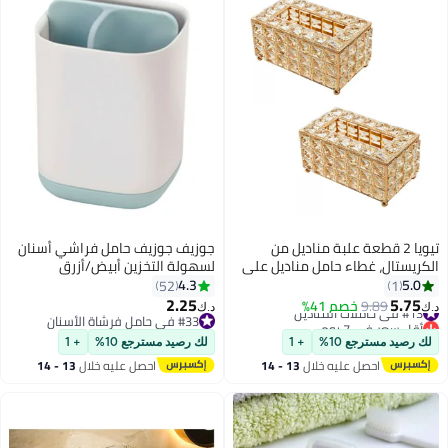
تيويا 2 قطعة علبة مناديل من
جوزيف جوزيف حامل فراشي أسنان
الكريستال، غطاء حامل مناديل على
لسهولة التخزين أبيض/أزرق
الطراز الأوروبي، موزع مناديل
90x127x90مم
4.3
5.0
52
1
منضدية لديكور مكتب الحمام مكتب
2.25
5.75
#13 في حاملات المناديل
9.89
خصم 41%
د.ك‏
د.ك‏
المكتب مطعم مكتب المنزل
أقل سعر في 7 يوم
#33 في حامل فرشاة الأسنان
#13 في حاملات المناديل
(ذهبي)
#33 في حامل فرشاة الأسنان
لك رصيد مسترجع 10%
+ 1
لك رصيد مسترجع 10%
+ 1
احصل عليه خلال
13 - 14
احصل عليه خلال
13 - 14
اغسطس
اغسطس