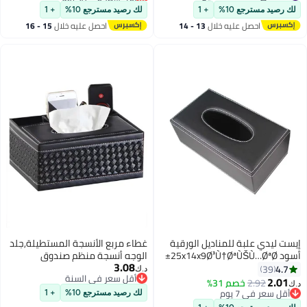
#23 في حاملات المناديل
#38 في حاملات المناديل
لك رصيد مسترجع 10%
+ 1
لك رصيد مسترجع 10%
+ 1
احصل عليه خلال
13 - 14
احصل عليه خلال
15 - 16
اغسطس
اغسطس
إيست ليدي علبة للمناديل الورقية
غطاء مربع الأنسجة المستطيلة,جلد
أسود 25x14x9Ø³Ù†ØªÙŠÙ…ØªØ±
الوجه أنسجة منظم صندوق
3.08
حامل,متعدد الوظائف التحكم عن
4.7
39
د.ك‏
أقل سعر في السنة
بعد صندوق تخزين القرطاسية,منديل
2.01
2.92
خصم 31%
د.ك‏
أقل سعر في السنة
كادي ورق موزع مكتب المنظم
أقل سعر في 7 يوم
لك رصيد مسترجع 10%
+ 1
أقل سعر في 7 يوم
لسيارة المكتب المنزلي