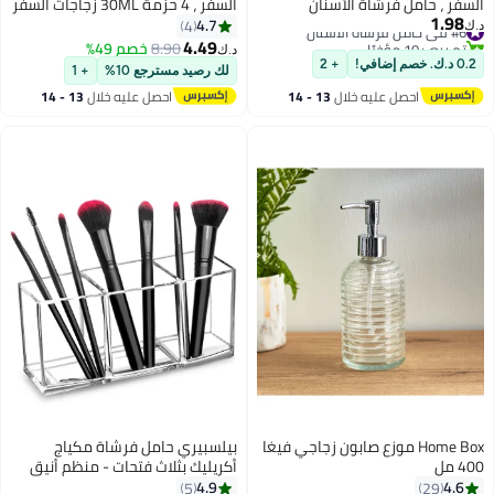
السفر ، حامل فرشاة الأسنان
السفر ، 4 حزمة 30ML زجاجات السفر
1.98
#6 في حامل فرشاة الأسنان
المحمولة البلاستيكية ، تخزين حامي
لمستحضرات المرحاض ، حاويات حجم
4.7
4
د.ك‏
تم بيع +10 مؤخرًا
فرشاة الأسنان ، حاوية فرشاة
السفر دليل التسرب ، حاويات صغيرة
4.49
8.90
خصم 49%
د.ك‏
#6 في حامل فرشاة الأسنان
الأسنان البلاستيكية ، للسفر ،
محمولة للشامبو كريم مكيف كريم
0.2 د.ك. خصم إضافي!
+ 2
لك رصيد مسترجع 10%
+ 1
الأعمال ، المنزل ، التخييم ، المدرسة
(أبيض)
احصل عليه خلال
13 - 14
احصل عليه خلال
13 - 14
(حزمة 2: الأخضر + الوردي)
اغسطس
اغسطس
Home Box موزع صابون زجاجي فيغا
بيلسبيري حامل فرشاة مكياج
400 مل
أكريليك بثلاث فتحات - منظم أنيق
للزينة والحمام وطاولة المكتب
4.9
4.6
5
29