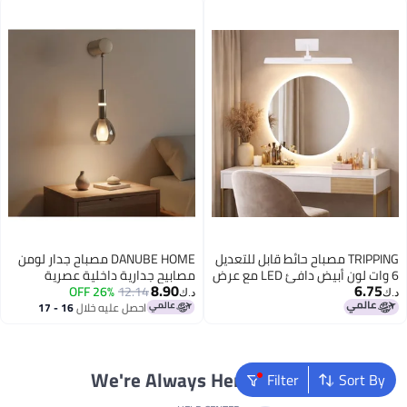
TRIPPING مصباح حائط قابل للتعديل
DANUBE HOME مصباح جدار لومن
6 وات لون أبيض دافئ LED مع عرض
مصابيح جدارية داخلية عصرية
8.90
6.75
مرن
12.14
26% OFF
فوانيس مثبتة على الحائط مزودة
د.ك‏
د.ك‏
بإضاءة LED مدمجة + تصميم حديث
احصل عليه خلال
16 - 17
اغسطس
G9 إضاءة داخلية لغرفة النوم غرفة
الطعام غرفة المعيشة
L10xW11xH40cm-رمادي دخاني
We're Always Here To Help
Filter
Sort By