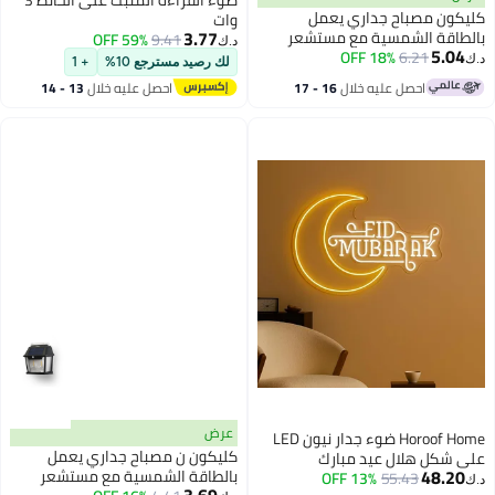
ضوء القراءة المثبت على الحائط 3
كليكون مصباح جداري يعمل
وات
3.77
بالطاقة الشمسية مع مستشعر
59% OFF
9.41
د.ك‏
5.04
6.21
18% OFF
حركة 56 LED، بطارية ليثيوم قابلة
د.ك‏
لك رصيد مسترجع 10%
+ 1
للشحن 1200 مللي أمبير، إضاءة
احصل عليه خلال
16 - 17
احصل عليه خلال
13 - 14
خارجية موفرة للطاقة، CK8321
اغسطس
اغسطس
عرض
Horoof Home ضوء جدار نيون LED
كليكون ن مصباح جداري يعمل
على شكل هلال عيد مبارك
48.20
بالطاقة الشمسية مع مستشعر
13% OFF
55.43
د.ك‏