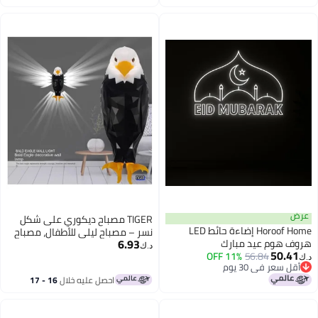
اغسطس
Rechargeable, Battery Powered –
Removable Eagle LED Wall
Mounted Light for Bedroom, Living
Room, Hallway, Office
عرض
TIGER مصباح ديكوري على شكل
Horoof Home إضاءة حائط LED
نسر – مصباح ليلي للأطفال، مصباح
6.93
هروف هوم عيد مبارك
LED مزاجي مع جهاز تحكم عن بعد،
د.ك‏
50.41
11% OFF
56.84
مصباح نسر LED مثبت مغناطيسيًا
د.ك‏
أقل سعر في 30 يوم
على الحائط، قابل لإعادة الشحن عبر
أقل سعر في 30 يوم
احصل عليه خلال
16 - 17
USB، يعمل بالبطارية، مصباح نسر
اغسطس
قابل للإزالة لإعادة الشحن لغرفة
النوم، غرفة المعيشة، الممر،