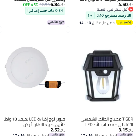
6.84
4.50
المتغيرة الجدار ضوء مستشعر
12.59
45% OFF
نهائية ذهبية، مصباح جداري مزخرف
د.ك‏
د.ك‏
أقل سعر في السنة
الحركة ملحقات الحمام الداخلي
بتقنية LED لغرفة المعيشة، غرفة
0.34 د.ك. خصم إضافي!
أقل سعر في السنة
ديكور، إضاءة المرحاض الداخلي
النوم، الردهة، الدرج، الفندق
لك رصيد مسترجع 10%
+ 1
أدوات فريدة للرجال الأطفال هدايا
والمكاتب، وحدة إضاءة محيطية
احصل عليه خلال
13 - 14
عيد الميلاد (1 حزمة)
أنيقة.
اغسطس
TIGER مصباح الحائط الشمسي
جلوير لوح إضاءة LED نحيف، 18 واط،
التفاعلي - مصباح حائط LED
دائري، ضوء النهار، أبيض
2.52
3.15
لاسلكي ومقاوم للماء مع مستشعر
د.ك‏
د.ك‏
حركة، تشغيل/إيقاف تلقائي من
احصل عليه خلال
16 - 17
احصل عليه خلال
16 - 17