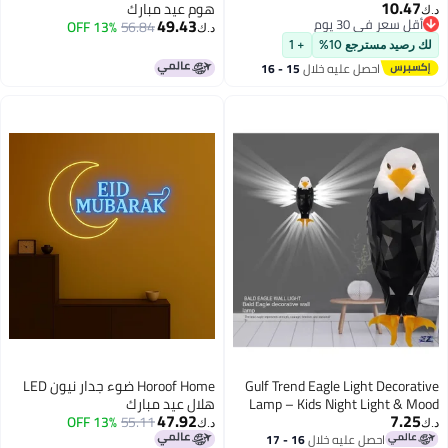
10.47
هوم عيد مبارك
د.ك‏
49.43
أقل سعر في 30 يوم
13% OFF
56.84
د.ك‏
أقل سعر في 30 يوم
لك رصيد مسترجع 10%
+ 1
احصل عليه خلال
15 - 16
اغسطس
Gulf Trend Eagle Light Decorative
Horoof Home ضوء جدار نيون LED
Lamp – Kids Night Light & Mood
هلال عيد مبارك
47.92
7.25
13% OFF
55.11
Light – LED Wall Light with
د.ك‏
د.ك‏
Remote Control – Magnetic, USB
احصل عليه خلال
16 - 17