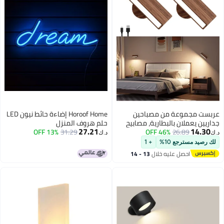
عربست مجموعة من مصباحين
Horoof Home إضاءة حائط نيون LED
جداريين يعملان بالبطارية، مصابيح
حلم هروف المنزل
27.21
14.30
26.89
46% OFF
جدارية خشبية قابلة لإعادة الشحن،
31.29
13% OFF
د.ك‏
د.ك‏
مصابيح جدارية لاصقة لغرفة النوم،
لك رصيد مسترجع 10%
+ 1
مصابيح قراءة بجانب السرير قابلة
احصل عليه خلال
13 - 14
للتعتيم، مصباح جداري يعمل
اغسطس
بالبطارية لغرفة النوم