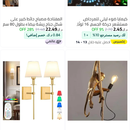
كيمايا ضوء ليلي للمرحاض،
المفتاحة مصباح حائط كبير على
مستشعر حركة الجسم، 16 لونًا،
شكل جناح ريشة بيضاء بطول 80 سم
22.49
2.45
2.70
9% OFF
مصباح مقعد المرحاض، قابل للشحن
31.48
28% OFF
مزود بإضاءة شريطية LED - منحوتة
د.ك‏
د.ك‏
عبر USB، ضوء ليلي للمرحاض نشط
جناح ملاك معلقة، قطعة ديكور
لك رصيد مسترجع 10%
+ 1
0.84 د.ك. خصم إضافي!
بالحركة قابل للتعديل لأي مرحاض
مميزة للتصوير الفوتوغرافي
احصل عليه خلال
13 - 14
الإبداعي وإضاءة المنزل
اغسطس