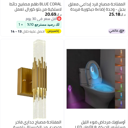
المفتاحة مصباح قرد إبداعي معلق
BLUE CORAL طقم مصابيح حائط
بحبل - وحدة إضاءة ديكورية فريدة
لاسلكية من بلو كورال، تعمل
20.69
25.18
مستوحاة من الحيوانات لغرفة
بالبطارية، قابلة للشحن، 10 ألوان،
د.ك‏
د.ك‏
أقل سعر في 30 يوم
المعيشة أو غرفة النوم أو المكتب |
تحكم عن بعد، قابلة للتعتيم، 2-pack
أقل سعر في 30 يوم
مصباح منحوت من الراتنج الفني مع
(ذهبي)
لك رصيد مسترجع 10%
+ 1
لمبة LED دافئة
احصل عليه خلال
13 - 14
اغسطس
أوساويك مرحاض ضوء الليل
المفتاحة مصباح جداري فاخر
مستشعر الحركة، 8 الألوان LED
وعصري من الكريستال بلمسة