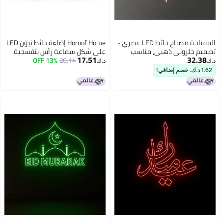
المفتاحة مصباح حائط LED عصري -
Horoof Home إضاءة حائط نيون LED
تصميم حلزوني ذهبي، مناسب
على شكل سماعة رأس بنفسجية
17.51
32.38
لغرف المعيشة، وغرف النوم،
من هوروف
20.14
13% OFF
د.ك‏
د.ك‏
والممرات، والسلالم | مصباح حائط
1.62 د.ك. خصم إضافي!
أكريليك مزخرف موفر للطاقة