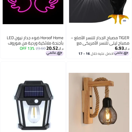
TIGER مصباح الجدار للنسر الأصلع –
Horoof Home ضوء جدار نيون LED
مصباح ليلي للنسر الأمريكي مع
بأجنحة ملائكية وردية من هوروف
20.52
6.93
جهاز تحكم عن بعد، مصباح
23.60
13% OFF
د.ك‏
د.ك‏
مغناطيسي مثبت على الجدار لغرفة
احصل عليه خلال
16 - 17
اغسطس
النوم، غرفة المعيشة والممر، يعمل
بالبطارية، مصباح نسر قابل للإزالة
للشحن