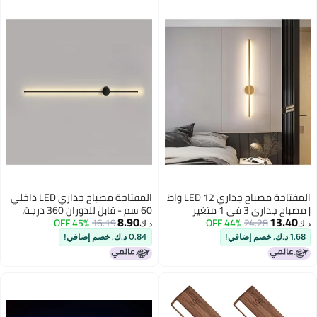
المفتاحة مصباح جداري LED 12 واط
المفتاحة مصباح جداري LED داخلي
| مصباح جداري 3 في 1 متغير
60 سم - قابل للدوران 360 درجة،
8.90
13.40
24.28
44% OFF
الألوان | ديكور جداري فاخر باللون
16.19
45% OFF
تصميم عصري أسود | مصباح جداري
د.ك‏
د.ك‏
الذهبي الكلاسيكي - موديل 398 |
من الألومنيوم قابل للتعديل، إضاءة
1.68 د.ك. خصم إضافي!
0.84 د.ك. خصم إضافي!
إضاءة داخلية عصرية لغرفة
بيضاء دافئة 3000 كلفن | إضاءة
المعيشة وغرفة النوم والردهة
ديكورية بسيطة لغرفة المعيشة
وغرفة النوم والممر