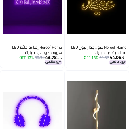
Horoof Home ضوء جدار نيون LED
Horoof Home إضاءة حائط LED
بمناسبة عيد مبارك
هروف هوم عيد مبارك
43.78
44.06
13% OFF
50.34
13% OFF
50.67
د.ك‏
د.ك‏