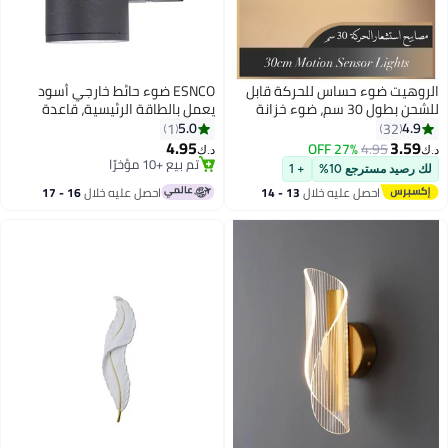
الروهيت ضوء حساس للحركة قابل
ESNCO ضوء حائط خارجي أسود
للشحن بطول 30 سم، ضوء خزانة
يعمل بالطاقة الرئيسية، قاعدة
LED مغناطيسي أبيض مع سطوع
GU10 دافئة بيضاء لأعلى وأسفل،
5.0
4.9
1
32
قابل للتعديل، ضوء خزانة لاسلكي
مصباح حائط خارجي مقاوم للماء
4.95
3.59
27% OFF
4.95
د.ك‏
د.ك‏
للمطبخ والدرج والخزانة
IP65 للباب الأمامي، الشرفة،
تم بيع +10 مؤخرًا
لك رصيد مسترجع 10%
+ 1
تم بيع +10 مؤخرًا
الحديقة، الفناء
احصل عليه خلال
13 - 14
احصل عليه خلال
16 - 17
اغسطس
اغسطس