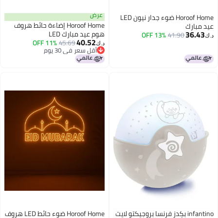
عرض
Horoof Home ضوء جدار نيون LED
Horoof Home إضاءة حائط هروف
عيد مبارك
36.43
هوم عيد مبارك LED
13% OFF
41.90
د.ك‏
40.52
11% OFF
45.69
د.ك‏
أقل سعر في 30 يوم
أقل سعر في 30 يوم
infantino بكِدز فرنسا بروجيكتو لايت
Horoof Home ضوء حائط LED هروف