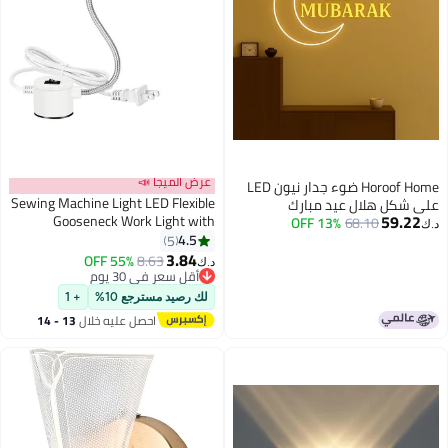
عرض الميجا 📣
Horoof Home ضوء جدار نيون LED
Sewing Machine Light LED Flexible
على شكل هلال عيد مبارك
59.22
Gooseneck Work Light with
13% OFF
68.10
د.ك‏
Magnetic Base for Workbench
4.5
5
Lathe Drilling and Pressing
3.84
55% OFF
8.63
د.ك‏
Machine
أقل سعر في 30 يوم
أقل سعر في 30 يوم
لك رصيد مسترجع 10%
+ 1
احصل عليه خلال
13 - 14
اغسطس