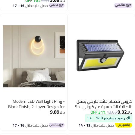
3.69
4.41
16% OFF
حركة، بطارية ليثيوم قابلة للشحن
د.ك‏
1800 مللي أمبير، إضاءة أمنية
احصل عليه خلال
16 - 17
اغسطس
خارجية موفرة للطاقة، CK8324
كروني مصباح حائط خارجي يعمل
Modern LED Wall Light Ring -
بالطاقة الشمسية من كروني Sh-
Black Finish, 2-Layer Design for
9.89
9.32
13.65
31% OFF
52a مزود بـ 52 مصباح LED مزود
Bedroom and Living Room
د.ك‏
د.ك‏
بمستشعر حركة ومقاوم للماء
لك رصيد مسترجع 10%
+ 1
بدرجة حرارة Ip65 ومصباح أمان مزود
احصل عليه خلال
13 - 14
احصل عليه خلال
16 - 17
بلوحة شمسية 5 وات لممرات
اغسطس
اغسطس
الحديقة والفناء