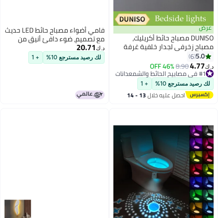
عرض
فامي أضواء مصباح حائط LED حديث
DUNISO مصباح حائط أكريليك،
مع تصميم، ضوء دافئ أنيق من
20.71
مصباح زخرفي لجدار خلفية غرفة
الراتنج الجدار الشمعدان الإضاءة
د.ك‏
المعيشة، مصباح إبداعي لغرفة
5.0
6
لغرفة النوم وغرفة المعيشة وغرفة
لك رصيد مسترجع 10%
+ 1
النوم بجانب السرير في بار الإقامة،
4.77
الطعام والممر، نوع تركيب الإضاءة
46% OFF
8.90
د.ك‏
مصباح درج فندقي ضوء أبيض
#1 في مصابيح الحائط والشمعدانات
المثبت على الحائط مقاس 60 سم
#1 في مصابيح الحائط والشمعدانات
لك رصيد مسترجع 10%
+ 1
احصل عليه خلال
13 - 14
اغسطس