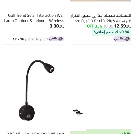
المفتاحة مصباح جداري عتيق الطراز
Gulf Trend Solar Interaction Wall
من هونغ كونغ، قاعدة خشبية مع
Lamp Outdoor & Indoor – Wireless
3.30
12.59
18.89
33% OFF
حبل من القنب، غطاء شبكي معدني
Waterproof LED Wall Sconce with
د.ك‏
د.ك‏
أسود، مقبس E27، مصباح جداري
Motion Sensor and Dusk-to-Dawn
0.84 د.ك. خصم إضافي!
ريفي لغرفة المعيشة وغرفة النوم
Auto On/Off – 3 Intelligent
احصل عليه خلال
16 - 17
Lighting Modes – Energy-Saving
اغسطس
Solar Wall Mount Lantern for
Garden, Patio, Porch, Garage, or
Entryway – White
عرض