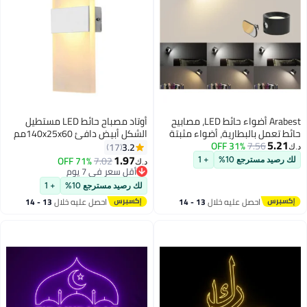
Arabest أضواء حائط LED، مصابيح
أوتاد مصباح حائط LED مستطيل
حائط تعمل بالبطارية، أضواء مثبتة
الشكل أبيض دافئ 140x25x60مم
5.21
7.56
31% OFF
على الحائط بدون سلك مع 3 درجات
3.2
17
د.ك‏
حرارة للون و3 مستويات سطوع، كرة
1.97
71% OFF
7.02
لك رصيد مسترجع 10%
+ 1
د.ك‏
مغناطيسية 360°، منفذ شحن USB
أقل سعر في 7 يوم
للقراءة والدراسة بجانب السرير
أقل سعر في 7 يوم
لك رصيد مسترجع 10%
+ 1
احصل عليه خلال
13 - 14
احصل عليه خلال
13 - 14
اغسطس
اغسطس