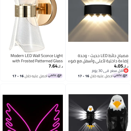
مصباح حائط LED حديث - وحدة
Modern LED Wall Sconce Light
إضاءة داخلية لأعلى وأسفل مع ضوء
with Frosted Patterned Glass
7.64
4.05
أبيض دافئ 3000K
Shade and Gold Metal Base
د.ك‏
د.ك‏
أقل سعر في 30 يوم
أقل سعر في 30 يوم
احصل عليه خلال
16 - 17
احصل عليه خلال
16 - 17
اغسطس
اغسطس