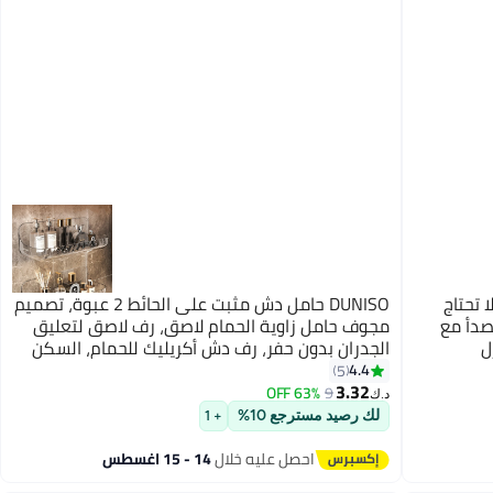
مام من 5 قطع لا تحتاج
DUNISO حامل دش مثبت على الحائط 2 عبوة، تصميم
صدأ مع
مجوف حامل زاوية الحمام لاصق، رف لاصق لتعليق
ل
الجدران بدون حفر، رف دش أكريليك للحمام، السكن
الجامعي، المرحاض، المطبخ
4.4
5
3.32
63% OFF
9
د.ك‏
لك رصيد مسترجع 10%
+ 1
احصل عليه خلال
14 - 15 اغسطس