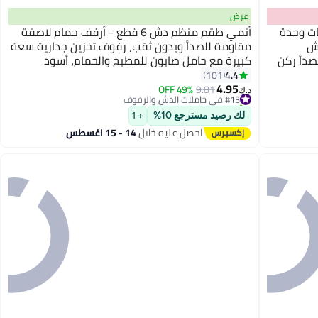
عرض
 علبة الدش ذات 4 طبقات وحدة
أنمي طقم منظم دش 6 قطع - أرفف حمام لاصقة
دش
مقاومة للصدأ وبدون ثقب، رفوف تخزين جدارية سعة
صدأ ركن
كبيرة مع حامل صابون للمطبخ والحمام، أسود
يل الأسود
مطفي
4.4
101
4.95
49% OFF
9.81
#13 في حاملات الدش والرفوف
د.ك‏
تم بيع +10 مؤخرًا
#13 في حاملات الدش والرفوف
لك رصيد مسترجع 10%
+ 1
احصل عليه خلال
14 - 15 اغسطس