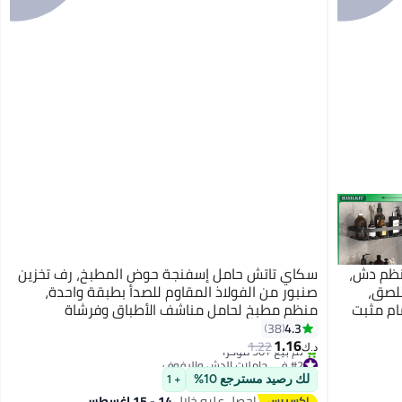
نظم دش،
سكاي تاتش حامل إسفنجة حوض المطبخ، رف تخزين
للصق،
صنبور من الفولاذ المقاوم للصدأ بطبقة واحدة،
ام مثبت
منظم مطبخ لحامل مناشف الأطباق وفرشاة
التنظيف، منظم صابون للاستحمام أو المطبخ
4.3
38
1.16
1.22
د.ك‏
#2 في حاملات الدش والرفوف
أقل سعر في 7 يوم
لك رصيد مسترجع 10%
+ 1
تم بيع +90 مؤخرًا
احصل عليه خلال
14 - 15 اغسطس