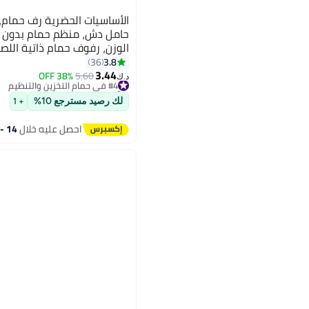
الأساسيات الحضرية رف حمام،
حامل دش، منظم حمام بدون ح
الوزن، رفوف حمام ذاتية الل
الحائط، رف دش زاوية.
3.8
36
3.44
38% OFF
5.60
#4 في حمام التخزين والتنظيم
د.ك‏
تم بيع +20 مؤخرًا
#4 في حمام التخزين والتنظيم
لك رصيد مسترجع 10%
+ 1
احصل عليه خلال
14 - 15 اغسطس