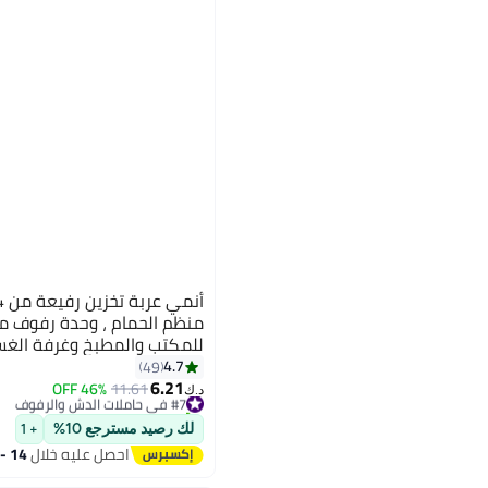
منظم الحمام ، وحدة رفوف متن
للمكتب والمطبخ وغرفة الغسي
أسود
4.7
49
6.21
46% OFF
11.61
#7 في حاملات الدش والرفوف
د.ك‏
تم بيع +10 مؤخرًا
#7 في حاملات الدش والرفوف
لك رصيد مسترجع 10%
+ 1
احصل عليه خلال
14 - 15 اغسطس