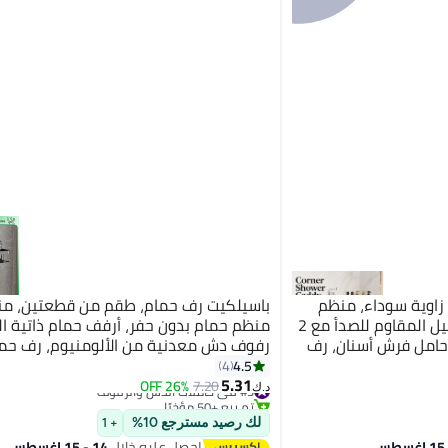
مام زاوية سوداء، منظم
باسيلكيت رف حمام، طقم من قطعتين، م
حمام لاصق من الستانلس ستيل المقاوم للصدأ مع 2
منظم حمام بدون حفر، أرفف حمام ذاتية ا
 زاوية و2 حامل صابون و1 حامل فرش أسنان، رف
رفوف دش معدنية من الألومنيوم، رف حم
الملساء مثل
على الحائط (أسود)
4.5
4
لمعدن
5.31
#3 في حاملات الدش والرفوف
7.20
26% OFF
د.ك‏
تم بيع +50 مؤخرًا
#3 في حاملات الدش والرفوف
لك رصيد مسترجع 10%
+ 1
احصل عليه خلال
14 - 15 اغسطس