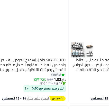
 مثبتة على الحائط
SKY-TOUCH حامل إسفنج الحوض، رف ت
 الأسود - تركيب بدون أدوات،
واحد من الفولاذ المقاوم للصدأ، منظم م
رف زاوية متين على شكل حرف L مع ثلاثة خطافات
القماش وفرشاة التنظيف، حامل صابون من
#11 في حاملات الدش والرفوف
ورفوف شبكية، منظم بسعة 40 رطلاً للمناشف
للاستحمام للحمام أو المطبخ
3.8
38
أقل سعر في 7 يوم
 (16-31 سم).
1.02
72% OFF
3.67
تم بيع +70 مؤخرًا
د.ك‏
#11 في حاملات الدش والرفوف
لك رصيد مسترجع 10%
+ 1
احصل عليه خلال
14 - 15 اغسطس