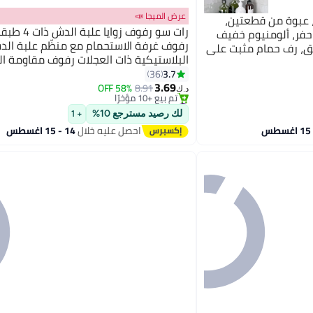
عرض الميجا 📣
 عبوة من قطعتين،
رات سو رفوف زوايا
فر، ألومنيوم خفيف
رفوف غرفة الاستحمام مع منظّم علبة ال
صق، رف حمام مثبت على
البلاستيكية ذات العجلات رفوف مقاومة ال
#17 في حاملات الدش والرفوف
عربة تخزين مفتوحة للحمام، المطبخ، الغس
3.7
36
أقل سعر في 30 يوم
3.69
58% OFF
8.91
تم بيع +10 مؤخرًا
د.ك‏
#17 في حاملات الدش والرفوف
لك رصيد مسترجع 10%
+ 1
احصل عليه خلال
14 - 15 اغسطس