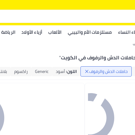
اء النساء
مستلزمات الأم والبيبي
الألعاب
أزياء الأولاد
الرياضة
ف
املات الدش والرفوف في الكويت
"
حاملات الدش والرفوف
اللون
:
أسود
Generic
راكسوم
بلان