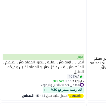
عرض
خزين سطح
أنمي الزاوية دش العلبة ، لاصق الحمام دش المنظم ،
طبخ لقطعة
الحائط دش رف ل داخل دش و الحمام تخزين و ديكور
ظم
المنزل
4.4
101
2.69
62% OFF
7.11
د.ك‏
#20 في حاملات الدش والرفوف
#20 في حاملات الدش والرفوف
لك رصيد مسترجع 10%
+ 1
احصل عليه خلال
14 - 15 اغسطس