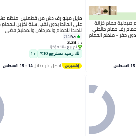
مايل ميلو رف دش من قطعتين، منظم دش
 صيدلية حمام خزانة
على الحائط بدون ثقب، سلة تخزين للحمام 
حمام رف حمام حائطي
للصدا للحمام والمرحاض والمطبخ فضي
#18 في حاملات الدش والرفوف
ة 39×31×13 سم بدون حفر - منظم الحمام
4.4
14
بتخلّص بسرعة
طوبة مع أبواب و
3.33
تم بيع +10 مؤخرًا
د.ك‏
يل
#18 في حاملات الدش والرفوف
لك رصيد مسترجع 10%
+ 1
احصل عليه خلال
14 - 15 اغسطس