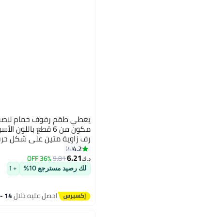
يعطي طقم رفوف حمام لاصقة
مكون من 6 قطع باللون
4.2
4
6.21
وأدوات النظافة الشخصية وتخزين الدش
36% OFF
9.81
د.ك‏
لك رصيد مسترجع 10%
+ 1
احصل عليه خلال
14 - 15 اغسطس