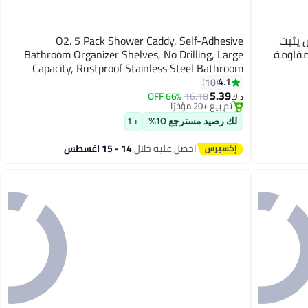
 يثبت
O2. 5 Pack Shower Caddy, Self-Adhesive
مقاومة
Bathroom Organizer Shelves, No Drilling, Large
Capacity, Rustproof Stainless Steel Bathroom
أقل سعر في 7 يوم
Shelf Organizer, Shower Shelves for Inside
4.1
10
باقي 1 وحدات في المخزون
Shower Black
5.39
66% OFF
16.18
تم بيع +20 مؤخرًا
د.ك‏
أقل سعر في 7 يوم
لك رصيد مسترجع 10%
+ 1
احصل عليه خلال
14 - 15 اغسطس