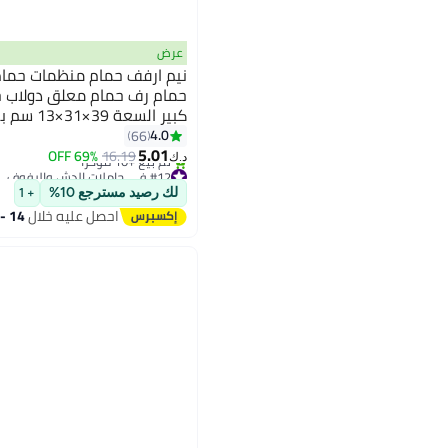
عرض
نيم ارفف حمام منظمات حمام
حمام رف حمام معلق دولاب 
كبير السع
والمكياج بمقاومة الغبار والر
4.0
66
5.01
خطاطيف و أرفف قابلة للتعد
69% OFF
16.19
د.ك‏
#12 في حاملات الدش والرفوف
أقل سعر في 7 يوم
لك رصيد مسترجع 10%
+ 1
تم بيع +10 مؤخرًا
احصل عليه خلال
14 - 15 اغسطس
#12 في حاملات الدش والرفوف