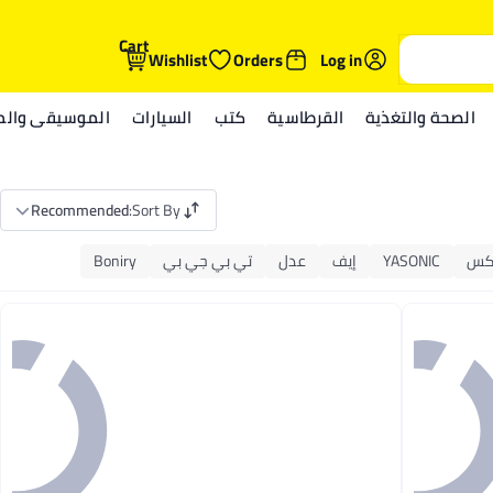
Cart
Wishlist
Orders
Log in
الصحة والتغذية
القرطاسية
كتب
السيارات
الموسيقى والمي
Recommended
:
Sort By
تكس
YASONIC
إيف
عدل
تي بي جي بي
Boniry