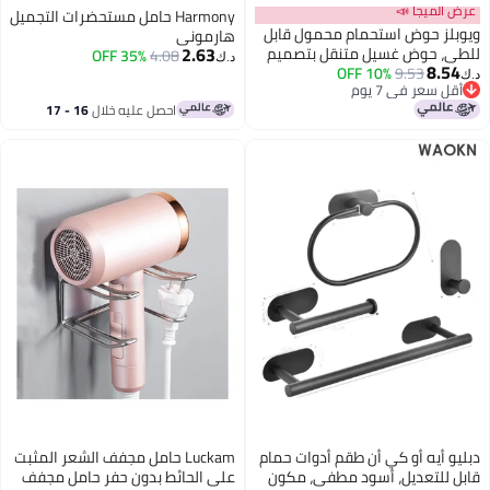
عرض الميجا 📣
Harmony حامل مستحضرات التجميل
ويوبلز حوض استحمام محمول قابل
هارموني
2.63
للطي، حوض غسيل متنقل بتصميم
35% OFF
4.08
د.ك‏
8.54
9.53
10% OFF
كرتوني، حوض غسيل قابل للطي
د.ك‏
أقل سعر في 7 يوم
للأطفال الرضع، حوض غسيل متعدد
أقل سعر في 7 يوم
احصل عليه خلال
16 - 17
الأغراض للسفر، مناسب للمنزل
اغسطس
والمطبخ والتخييم، حوض استحمام
أخضر للأطفال الصغار
دبليو أيه أو كي أن طقم أدوات حمام
Luckam حامل مجفف الشعر المثبت
قابل للتعديل، أسود مطفي، مكون
على الحائط بدون حفر حامل مجفف