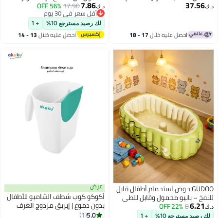
7.86
37.56
تدريب ذكي – أزرق
17.90
56% OFF
متينة مثبتة على الأرض مع حامل
د.ك‏
د.ك‏
أقل سعر في 30 يوم
فرشاة أسنان وموزع صابون وسلة
أقل سعر في 30 يوم
مهملات وفرشاة وحامل مرحاض
لك رصيد مسترجع 10%
+ 1
وصحن صابون - قابلة لإعادة
احصل عليه خلال
17 - 18
احصل عليه خلال
13 - 14
الاستخدام وسهلة التنظيف وموفرة
اغسطس
اغسطس
للمساحة وتصميم عصري (أسود)
عرض
GUDOO حوض استحمام أطفال قابل
أكوكو كوب شطف الشامبو للأطفال
للنفخ – بانيو محمول وقابل للطي
6.21
بدون دموع | إبريق مزدوج الغرف
8
22% OFF
للأطفال والرضع، مريح للاستخدام
د.ك‏
لشطف الشعر | حافة ناعمة مرنة |
5.0
المنزلي – أخضر
1
لك رصيد مسترجع 10%
+ 1