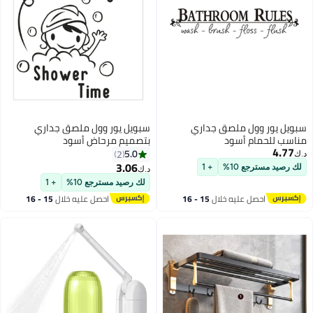
سبويل يور وول ملصق جداري
سبويل يور وول ملصق جداري
مناسب للحمام أسود
بتصميم مرحاض أسود
4.77
30x30Ø³Ù†ØªÙŠÙ…ØªØ±
100x25Ø³Ù†ØªÙŠÙ…ØªØ±
5.0
2
د.ك‏
3.06
لك رصيد مسترجع 10%
+ 1
د.ك‏
لك رصيد مسترجع 10%
+ 1
احصل عليه خلال
15 - 16
احصل عليه خلال
15 - 16
اغسطس
اغسطس