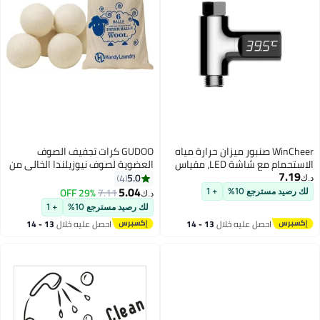
WinCheer صنبور ميزان حرارة مياه
GUDOO كرات تجفيف الصوف
الاستحمام مع شاشة LED، مقياس
العضوية لصوف نيوزيلندا الخالي من
7.19
درجة حرارة ذكي مبتكر لا يستهلك
التجاعيد تقلل من وقت التجفيف
5.0
4
د.ك‏
طاقة لرعاية الأطفال الرضع
وتزيل الكهرباء الساكنة من الغسيل
5.04
29% OFF
7.11
لك رصيد مسترجع 10%
+ 1
د.ك‏
وتدلل حواسك بتجربة غسيل منعشة
لك رصيد مسترجع 10%
+ 1
احصل عليه خلال
13 - 14
احصل عليه خلال
13 - 14
اغسطس
اغسطس