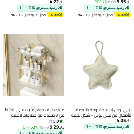
4.22
5.55
6.03
7% OFF
من 4 قطع، يتضمن حامل ورق تواليت
الشعر من الفولاذ المقاوم للصدأ
د.ك‏
د.ك‏
لاصق، وحامل مناشف يد لاصق،
صندوق تخزين أدوات تصفيف الشعر
لك رصيد مسترجع 10%
+ 1
لك رصيد مسترجع 10%
+ 1
وخطاف مناشف رداء لاصق،
ذاتية اللصق حامل مجفف الشعر
احصل عليه خلال
13 - 14
احصل عليه خلال
15 - 16
ومجموعة إكسسوارات حمام.
يناسب معظم مجففات الشعر فضي
اغسطس
اغسطس
بيبي بوس إسفنجة لوفة طبيعية
ميكسد رف حمام مثبت على الحائط
للأطفال من بيبي بوس - شكل نجمة
من 3 طبقات مع خطافات لاصقة
4.05
منظم دش الحمام وحامل دش ذو
5.0
1
د.ك‏
سعة كبيرة للحمام والمطبخ
9.29
53% OFF
19.79
لك رصيد مسترجع 10%
+ 1
د.ك‏
لك رصيد مسترجع 10%
+ 1