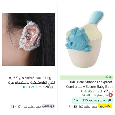
اغسطس
عرض
لا بيرلا تك 100 قطعة من أغطية
ORiTi Bear Shaped Leakproof,
الأذن البلاستيكية للاستخدام مرة
1.98
Comfortably Secure Baby Bath
2.25
12% OFF
واحدة، لحماية الأذن أثناء صبغ الشعر
د.ك‏
2.27
Washing Hair Shower Cap
9% OFF
2.52
(شفافة)
د.ك‏
أقل سعر في السنة
أقل سعر في السنة
لك رصيد مسترجع 10%
+ 1
احصل عليه خلال
13 - 14
احصل عليه خلال
17 - 18
اغسطس
اغسطس