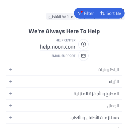
Popular Searches
Filter
Sort By
وسادة الرقبة
مرتبة هوائية
منشفة الشاطئ
We're Always Here To Help
HELP CENTER
help.noon.com
EMAIL SUPPORT
الإلكترونيات
الجوالات
الأزياء
التابلت
أزياء نسائية
المطبخ والأجهزة المنزلية
اللابتوبات
أزياء رجالية
الحمام
الأجهزة المنزلية
الجمال
أزياء البنات
ديكور البيت
الكاميرات
العطور
أزياء الأولاد
مستلزمات الأطفال والألعاب
المطبخ والسفرة
التلفزيونات
المكياج
الساعات
الحفاضات