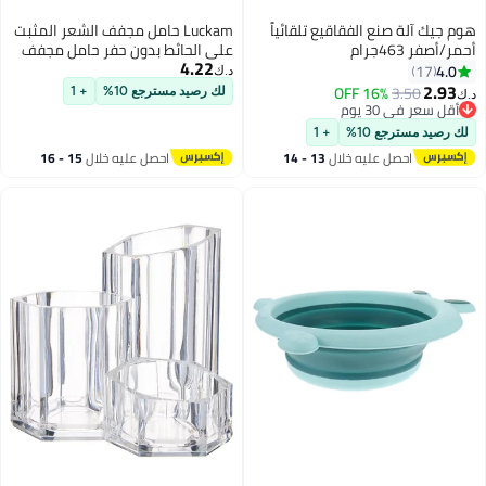
هوم جيك آلة صنع الفقاقيع تلقائياً
Luckam حامل مجفف الشعر المثبت
أحمر/أصفر 463جرام
على الحائط بدون حفر حامل مجفف
4.22
الشعر من الفولاذ المقاوم للصدأ
4.0
17
د.ك‏
صندوق تخزين أدوات تصفيف الشعر
2.93
16% OFF
3.50
لك رصيد مسترجع 10%
+ 1
د.ك‏
ذاتية اللصق يناسب معظم مجففات
أقل سعر في 30 يوم
أقل سعر في 30 يوم
الشعر فضي
لك رصيد مسترجع 10%
+ 1
احصل عليه خلال
13 - 14
احصل عليه خلال
15 - 16
اغسطس
اغسطس