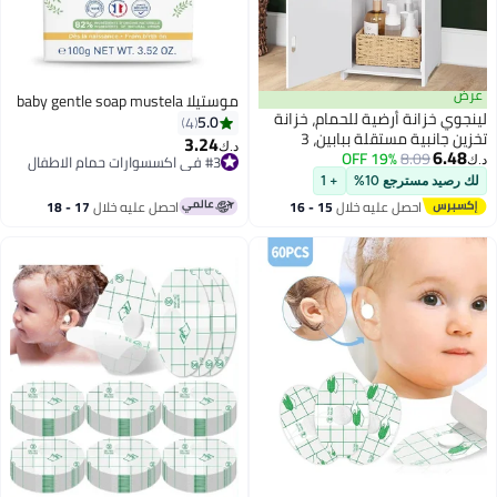
عرض
موستيلا baby gentle soap mustela
لينجوي خزانة أرضية للحمام، خزانة
5.0
4
تخزين جانبية مستقلة ببابين، 3
3.24
د.ك‏
6.48
8.09
19% OFF
طبقات، خزانة متعددة الأغراض
#3 في اكسسوارات حمام الاطفال
د.ك‏
للمنزل والمكتب
#3 في اكسسوارات حمام الاطفال
لك رصيد مسترجع 10%
+ 1
احصل عليه خلال
15 - 16
احصل عليه خلال
17 - 18
اغسطس
اغسطس