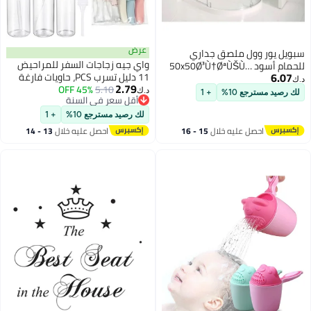
عرض
سبويل يور وول ملصق جداري
واي جيه زجاجات السفر للمراحيض
للحمام أسود 50x50Ø³Ù†ØªÙŠÙ…
6.07
11 دليل تسرب PCS، حاويات فارغة
ØªØ±
د.ك‏
2.79
5.10
45% OFF
سائلة قابلة للضغط قابلة لإعادة
د.ك‏
لك رصيد مسترجع 10%
+ 1
أقل سعر في السنة
الملء حاويات السفر مع كيس (خالية
أقل سعر في السنة
من BPA)
لك رصيد مسترجع 10%
+ 1
احصل عليه خلال
15 - 16
احصل عليه خلال
13 - 14
اغسطس
اغسطس