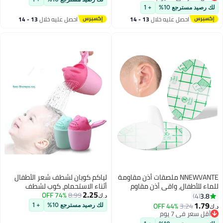
أقل سعر في 30 يوم
مهملات وفرشاة وحامل مرحاض
وسلة مهملات وفرشاة وحامل
لك رصيد مسترجع 10%
+ 1
وصحن صابون - قابلة لإعادة
مرحاض وصحن صابون - قابلة لإعادة
احصل عليه خلال
13 - 14
احصل عليه خلال
13 - 14
الاستخدام وسهلة التنظيف وموفرة
الاستخدام وسهلة التنظيف وموفرة
اغسطس
اغسطس
للمساحة وتصميم عصري (أسود)
للمساحة وتصميم عصري (أبيض)
NNEWVANTE ملصقات أذن مقاومة
لياكم كوبان لشطف شعر الأطفال
للماء للأطفال، واقي أذن مقاوم
أثناء الاستحمام، كوب لشطف
2.25
للماء للأطفال، حماية أذن حديثي
8.99
74% OFF
الشامبو وغسل شعر الطفل، ملعقة
3.8
4
د.ك‏
الولادة للسباحة وركوب الأمواج
رش مع مقابض، ملحقات حمام
1.79
44% OFF
3.24
لك رصيد مسترجع 10%
+ 1
د.ك‏
والغطس وغيرها من الرياضات
لغسل شعر الطفل في حوض
أقل سعر في 7 يوم
أقل سعر في 7 يوم
المائية للأطفال (60 عبوة)
الاستحمام، كوب لشطف الشامبو مع