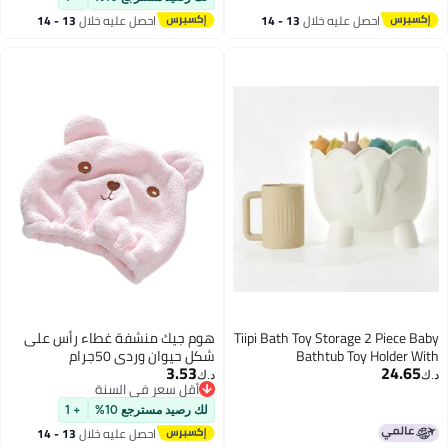
احصل عليه خلال
13 - 14
احصل عليه خلال
13 - 14
اغسطس
اغسطس
Tiipi Bath Toy Storage 2 Piece Baby
هوم جيك منشفة غطاء رأس على
Bathtub Toy Holder With
شكل حيوان وردي 50جرام
3.53
24.65
Removable Base For Draining 1
د.ك‏
د.ك‏
أقل سعر في السنة
Silicone rinse cup Drying Bathroom
أقل سعر في السنة
Toy Organizer for Baby Bath toys
لك رصيد مسترجع 10%
+ 1
Outside Tube Bath Buddy Toy
احصل عليه خلال
13 - 14
Storage