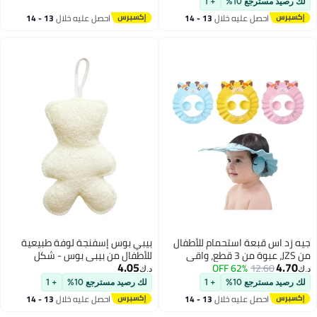
لك رصيد مسترجع 10%
+ 1
مقبض
احصل عليه خلال
13 - 14
احصل عليه خلال
13 - 14
اغسطس
اغسطس
جيه زد اس قبعة استحمام للأطفال
بيبي بوس إسفنجة لوفة طبيعية
من JZS، عبوة من 3 قطع، واقي
للأطفال من بيبي بوس - شكل
4.05
4.70
12.60
62% OFF
حمام قابل للتعديل للأطفال الصغار،
دبدوب
د.ك‏
د.ك‏
قبعة شامبو، قبعة حماية من
لك رصيد مسترجع 10%
+ 1
لك رصيد مسترجع 10%
+ 1
الاستحمام، واقي حمام، قبعة،
احصل عليه خلال
13 - 14
احصل عليه خلال
13 - 14
حماية للعينين والأذنين والرأس
اغسطس
اغسطس