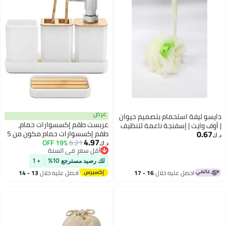
عرض
دايسو ليفة استحمام بتصميم حيوان
عربست طقم إكسسوارات حمام،
| أوف وايت | إسفنجة ناعمة لتنظيف
0.67
طقم إكسسوارات حمام مكون من 5
الجسم بلطف للاستخدام اليومي
د.ك‏
4.97
6.21
19% OFF
قطع، موزع صابون، صحن صابون،
د.ك‏
أقل سعر في السنة
حامل فرشاة أسنان، كوب فرشاة
أقل سعر في السنة
أسنان، صينية حمام بوهو، ديكور
لك رصيد مسترجع 10%
+ 1
حمام عصري (أبيض)
احصل عليه خلال
16 - 17
احصل عليه خلال
13 - 14
اغسطس
اغسطس