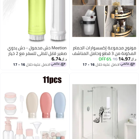
مونوج مجموعة إكسسوارات الحمام
Meetion دش محمول - دش يدوي
المكونة من 3 قطع وحامل المناشف
صغير قابل للطي للسفر مع 2 خيار
6.74
14.97
16
6% OFF
وفرشاة المرحاض المزدوجة وسلة
ضغط رذاذ كهربائي للحمام للنظافة
د.ك‏
د.ك‏
التعليق على الحائط.
الشخصية / العناية بعد الولادة /
احصل عليه خلال
16 - 17
احصل عليه خلال
16 - 17
اغسطس
اغسطس
علاج منطقة العجان والبواسير
(أخضر)