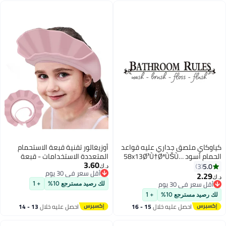
للأطفال
كياوكاي ملصق جداري عليه قواعد
أوزيغالور تقنية قبعة الاستحمام
الحمام أسود 58x13Ø³Ù†ØªÙŠÙ…
المتعددة الاستخدامات - قبعة
3.60
ØªØ±
استحمام متواثمة للأطفال والرضع
5.0
3
د.ك‏
أقل سعر في 30 يوم
لحماية العينين والأذنين (وردي)
2.29
د.ك‏
أقل سعر في 30 يوم
أقل سعر في 30 يوم
لك رصيد مسترجع 10%
+ 1
أقل سعر في 30 يوم
لك رصيد مسترجع 10%
+ 1
احصل عليه خلال
15 - 16
احصل عليه خلال
13 - 14
اغسطس
اغسطس