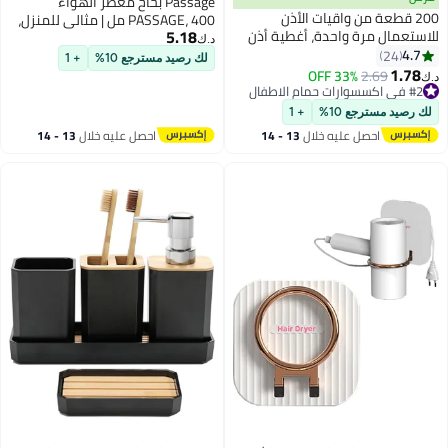
Passage بخاخ معطر الهواء
200 قطعة من واقيات الأذن
PASSAGE، 400 مل | مثالي للمنزل،
5.18
للاستعمال مرة واحدة، أغطية أذن
الغرفة، المكتب، الأقمشة | انتعاش
د.ك‏
مقاومة للماء، أغطية حماية للأذن
4.7
24
طويل الأمد (II)
لك رصيد مسترجع 10%
+ 1
من البلاستيك لإكسسوارات
1.78
33% OFF
2.69
د.ك‏
الاستحمام، أغطية للأذن لصالونات
#2 في اكسسوارات حمام الاطفال
#2 في اكسسوارات حمام الاطفال
صبغ الشعر والمنتجعات الصحية
لك رصيد مسترجع 10%
+ 1
احصل عليه خلال
13 - 14
احصل عليه خلال
13 - 14
اغسطس
اغسطس