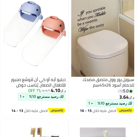
سبويل يور وول ملصق مضحك
دبليو أيه أو كي أن مُوسِّع صنبور
للحمام أسود 45x26سم
للأطفال الصغار، يُناسب حوض
4.10
4.41
7% OFF
الاستحمام في المطبخ والحمام. يُعزِّز
5.0
1
د.ك‏
الوعي بالنظافة الشخصية
3.64
لك رصيد مسترجع 10%
+ 1
د.ك‏
والاستقلالية. تصميم كرتوني، مقاس
لك رصيد مسترجع 10%
+ 1
عالمي (أزرق، وردي، قطعتان).
احصل عليه خلال
15 - 16
احصل عليه خلال
13 - 14
اغسطس
اغسطس