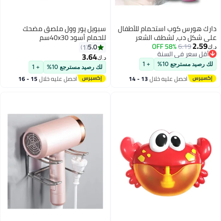
دارك هورس كوب استحمام للأطفال
سبويل يور وول ملصق مضحك
على شكل دب، لشطف الشعر
للحمام أسود 40x30سم
2.59
6.19
58% OFF
وحماية عيون الطفل (أخضر + وردي)
5.0
1
د.ك‏
أقل سعر في السنة
3.64
د.ك‏
أقل سعر في السنة
لك رصيد مسترجع 10%
+ 1
لك رصيد مسترجع 10%
+ 1
احصل عليه خلال
13 - 14
احصل عليه خلال
15 - 16
اغسطس
اغسطس