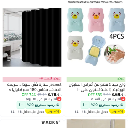
عرض
عرض الميجا 📣
واي جيه ٤ قطع من أقراص الصابون
jaexest ستارة دُش سوداء سريعة
الورقية، (١ علبة تحتوي على ١٠٠
الجفاف، مقاس 180 سم (طول) ×
3.78
3.69
7.91
53% OFF
ورقة) صابون يدوي ورقي للاستخدام
15.11
74% OFF
150 سم (عرض)، ستارة قماشية
د.ك‏
د.ك‏
أقل سعر في السنة
أقل سعر في 30 يوم
مرة واحدة، أقراص صابون غسيل
مزودة بعيون وحُبال، 100% مقاومة
أقل سعر في السنة
أقل سعر في 30 يوم
الملابس المحمولة، أقراص صابون
للماء وسهلة الغسل والتنظيف.
لك رصيد مسترجع 10%
+ 1
لك رصيد مسترجع 10%
+ 1
اليدين، صابون للسفر، قابل للذوبان
احصل عليه خلال
13 - 14
احصل عليه خلال
13 - 14
اغسطس
اغسطس