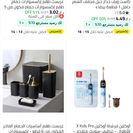
كاست ويف جدار جبل مجفف الشعر
عربست طقم إكسسوارات حمام،
حامل 1 قطعة بيضاء
طقم إكسسوارات حمام مكون من 5
3.02
6.21
51% OFF
أقل سعر في السنة
قطع، موزع صابون، صحن صابون،
5.0
1
د.ك‏
بتخلّص بسرعة
حامل فرشاة أسنان، كوب فرشاة
4.49
50% OFF
8.98
د.ك‏
أقل سعر في السنة
أسنان، صينية حمام بوهو، ديكور
لك رصيد مسترجع 10%
+ 1
لك رصيد مسترجع 10%
+ 1
حمام عصري (أسود)
احصل عليه خلال
15 - 16
احصل عليه خلال
13 - 14
اغسطس
اغسطس
أوكلين فرشاة أوكلين X Kids Pro
عربست طقم أساسيات الحمام الفاخر
للأطفال – تنظيف سونيك متقدم –
المكون من 6 قطع - إكسسوارات