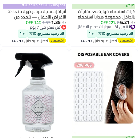
عرض
تخفيضات الاستعداد للمدرسة
كرات استحمام فوارة مع مفاجآت
أنجاد إسفنجة حرف يدوية متعددة
بالداخل، مجموعة هدايا استحمام
الأغراض للأطفال — تتمدد من
1.35
6.21
#1 في اكسسوارات حمام الاطفال
8
22% OFF
فوارة مكونة من 12 قطعة، مع
1.57
14% OFF
الرقيق إلى السميك — للغسيل
د.ك‏
د.ك‏
بتخلّص بسرعة
أقل سعر في 7 يوم
ألعاب مفاجئة بالداخل، كرات
واللعب (عبوة من 5 قطع)
#1 في اكسسوارات حمام الاطفال
أقل سعر في 7 يوم
استحمام عضوية مع ألعاب، كرات
لك رصيد مسترجع 10%
+ 1
لك رصيد مسترجع 10%
+ 1
استحمام سبا طبيعية بملح البحر
احصل عليه خلال
13 - 14
احصل عليه خلال
13 - 14
متغيرة اللون (محيط)
اغسطس
اغسطس
عرض