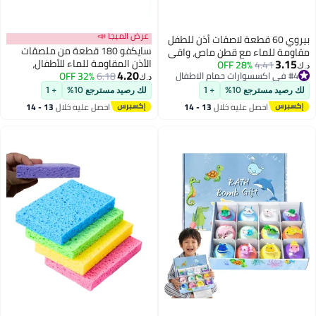
عرض الميجا 📣
بيروي 60 قطعة لاصقات أذن للطفل
سايكفو 180 قطعة من ملصقات
مقاومة للماء مع قطن ماص، واقي
3.15
الأذن المقاومة للماء للأطفال،
4.41
28% OFF
أذن لحديثي الولادة للاستحمام
د.ك‏
4.20
#4 في اكسسوارات حمام الاطفال
6.18
32% OFF
أغطية أذن للسباحة والاستحمام،
السباحة الاستحمام ركوب الأمواج
د.ك‏
#4 في اكسسوارات حمام الاطفال
واقيات أذن مع سدادات أذن للأطفال
الغطس والرياضات المائية الأخرى
لك رصيد مسترجع 10%
+ 1
لك رصيد مسترجع 10%
+ 1
حديثي الولادة، غطاء أذن للاستخدام
احصل عليه خلال
13 - 14
احصل عليه خلال
13 - 14
مرة واحدة للاستحمام وركوب
اغسطس
اغسطس
الأمواج والغطس وغيرها من
الرياضات المائية