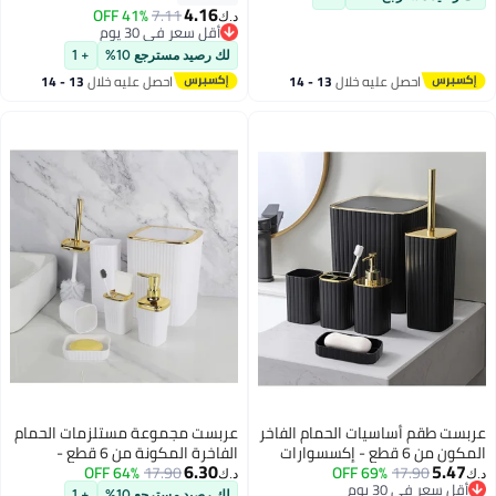
أداة استحمام للأطفال | مقبض سهل
4.16
41% OFF
7.11
د.ك‏
الإمساك | ١٦ × ٨ سم
أقل سعر في 30 يوم
أقل سعر في 30 يوم
لك رصيد مسترجع 10%
+ 1
احصل عليه خلال
13 - 14
احصل عليه خلال
13 - 14
اغسطس
اغسطس
عربست طقم أساسيات الحمام الفاخر
عربست مجموعة مستلزمات الحمام
المكون من 6 قطع - إكسسوارات
الفاخرة المكونة من 6 قطع -
6.30
5.47
17.90
69% OFF
متينة مثبتة على الأرض مع حامل
17.90
64% OFF
إكسسوارات متينة مثبتة على الأرض
د.ك‏
د.ك‏
أقل سعر في 30 يوم
فرشاة أسنان وموزع صابون وسلة
مع حامل فرشاة أسنان وموزع صابون
لك رصيد مسترجع 10%
+ 1