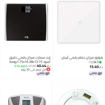
هونور ميزان حمام رقمي أبيض
إيت سمارت ميزان رقمي دقيق
أسود 1.75x16.38x13.75بوصة
4.1
10
40.44
47.06
خصم 14%
15.40
د.ك‏
د.ك‏
أقل سعر في 30 يوم
أقل سعر في 30 يوم