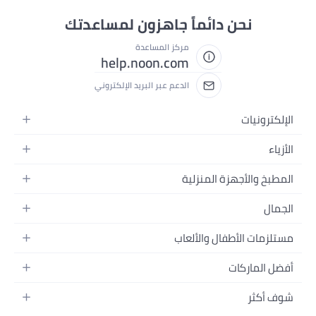
نحن دائماً جاهزون لمساعدتك
مركز المساعدة
help.noon.com
الدعم عبر البريد الإلكتروني
الإلكترونيات
الجوالات
الأزياء
التابلت
أزياء نسائية
المطبخ والأجهزة المنزلية
اللابتوبات
أزياء رجالية
الحمام
الأجهزة المنزلية
الجمال
أزياء البنات
ديكور البيت
الكاميرات
العطور
أزياء الأولاد
مستلزمات الأطفال والألعاب
المطبخ والسفرة
التلفزيونات
المكياج
الساعات
الحفاضات
أدوات وتحسين المنزل
السماعات
أفضل الماركات
العناية بالشعر
المجوهرات
وسائل تنقل الأطفال
المفارش
ألعاب القيمنق
سامسونج
العناية بالبشرة
شوف أكثر
حقائب نسائية
الرضاعة والتغذية
الأثاث
أبل
منتجات الحمام والجسم