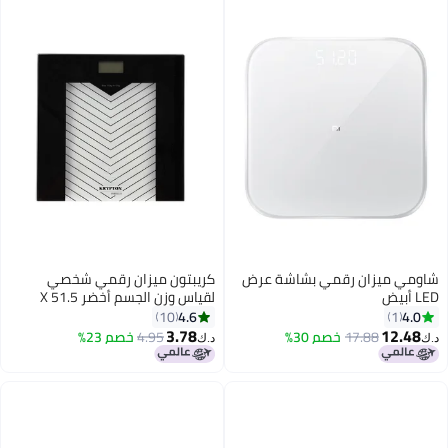
شاومي ميزان رقمي بشاشة عرض
كريبتون ميزان رقمي شخصي
LED أبيض
لقياس وزن الجسم أخضر 51.5 X
24.8مم
4.6
4.0
10
1
3.78
12.48
17.88
خصم 30%
4.95
خصم 23%
د.ك‏
د.ك‏