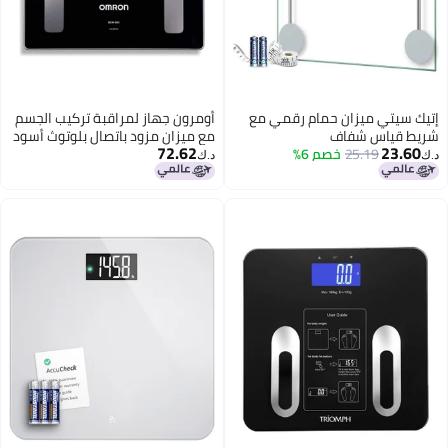
إتيك سيتي ميزان حمام رقمي مع
أومرون جهاز لمراقبة تركيب الجسم
شريط قياس شفاف
مع ميزان مزود باتصال بلوتوث أسود
72.62
23.60
11x11x0.9بوصة
25.19
خصم 6%
150كيلوجرام
د.ك‏
د.ك‏