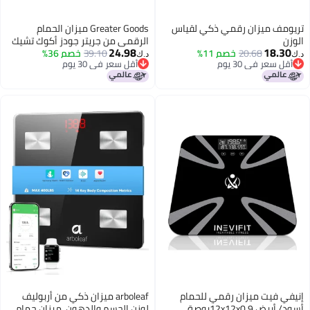
تريومف ميزان رقمي ذكي لقياس
Greater Goods ميزان الحمام
الوزن
الرقمي من جريتر جودز أكوك تشيك
24.98
18.30
20.68
خصم 11%
39.10
خصم 36%
لقياس الوزن، سعة تصل إلى 400
د.ك‏
د.ك‏
أقل سعر في 30 يوم
أقل سعر في 30 يوم
رطل، بطاريات مشمولة، رمادي
أقل سعر في 30 يوم
أقل سعر في 30 يوم
لؤلؤي
إنيفي فيت ميزان رقمي للحمام
arboleaf ميزان ذكي من أربوليف
أسود/ أبيض 12x12x0.9بوصة
لوزن الجسم والدهون، ميزان حمام