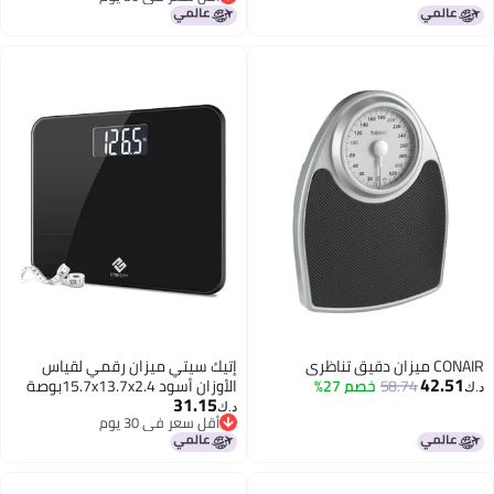
أقل سعر في 30 يوم
CONAIR ميزان دقيق تناظري
إتيك سيتي ميزان رقمي لقياس
42.51
58.74
خصم 27%
الأوزان أسود 15.7x13.7x2.4بوصة
د.ك‏
31.15
د.ك‏
أقل سعر في 30 يوم
أقل سعر في 30 يوم