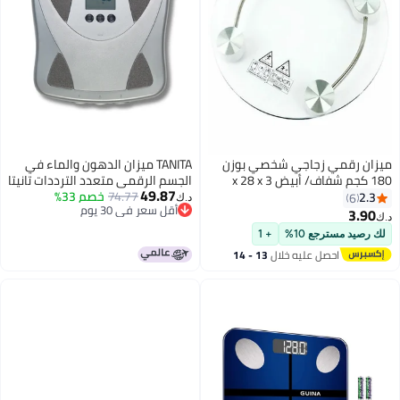
ميزان رقمي زجاجي شخصي بوزن
TANITA ميزان الدهون والماء في
180 كجم شفاف/ أبيض 3 x 28 x
الجسم الرقمي متعدد الترددات تانيتا
49.87
35.6سم
74.77
خصم 33%
BF-679W - ميزان ذكي للحمام -
2.3
6
د.ك‏
أقل سعر في 30 يوم
جهاز مراقبة تكوين الجسم بتقنية
3.90
د.ك‏
أقل سعر في 30 يوم
يابانية - سعة 300 رطل - ذاكرة
لك رصيد مسترجع 10%
+ 1
لمستخدمين اثنين
احصل عليه خلال
13 - 14
اغسطس