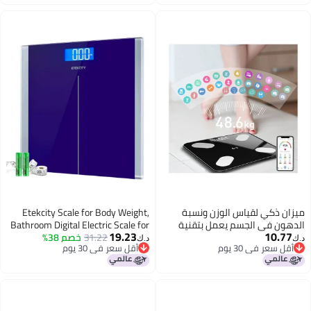
ميزان ذكي لقياس الوزن ونسبة
Etekcity Scale for Body Weight,
الدهون في الجسم يعمل بتقنية
Bathroom Digital Electric Scale for
19.23
10.77
البلوتوث. أسود/ أبيض 29.50 x
31.22
خصم 38%
People, Measures Weight up to
د.ك‏
د.ك‏
أقل سعر في 30 يوم
أقل سعر في 30 يوم
29.50 x 5سم
400 lbs, Blue
أقل سعر في 30 يوم
أقل سعر في 30 يوم