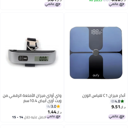
د.ك‏
د.ك‏
أنكر ميزان C1 لقياس الوزن
واي أواي ميزان الأمتعة الرقمي من
ويت أوي أبيض 10.4سم
4.8
8
9.51
3.0
4
د.ك‏
1.44
د.ك‏
احصل عليه خلال
14 - 15
اغسطس