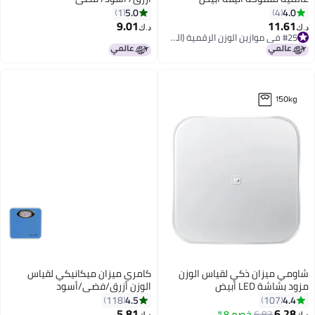
11.02x11.02x0.91بوصة
5.0
4.0
1
4
9.01
11.61
د.ك‏
د.ك‏
#25 في موازين الوزن الرقمية (الصحة)
#25 في موازين الوزن الرقمية (الصحة)
شاومي ميزان ذكي لقياس الوزن
كامري ميزان ميكانيكي لقياس
مزود بشاشة LED أبيض
الوزن أزرق/فضي/أسود
26.3x25.7x5سم
4.5
4.4
118
107
5.81
6.28
6.83
خصم 8%