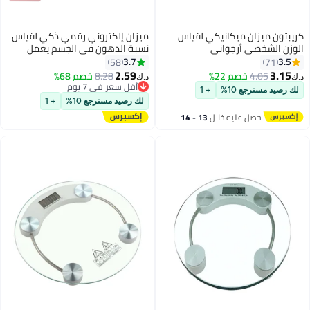
كريبتون ميزان ميكانيكي لقياس
ميزان إلكتروني رقمي ذكي لقياس
الوزن الشخصي أرجواني
نسبة الدهون في الجسم يعمل
بالبلوتوث ومزود بمنفذ USB متعدد
3.7
3.5
58
71
الألوان
2.59
3.15
4.05
خصم 22%
8.28
خصم 68%
د.ك‏
د.ك‏
أقل سعر في 7 يوم
لك رصيد مسترجع 10%
+ 1
أقل سعر في 7 يوم
لك رصيد مسترجع 10%
+ 1
احصل عليه خلال
13 - 14
اغسطس