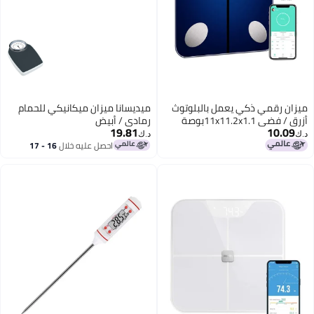
ميزان رقمي ذكي يعمل بالبلوتوث
ميديسانا ميزان ميكانيكي للحمام
أزرق / فضي 11x11.2x1.1بوصة
رمادي / أبيض
19.81
10.09
د.ك‏
د.ك‏
احصل عليه خلال
16 - 17
اغسطس