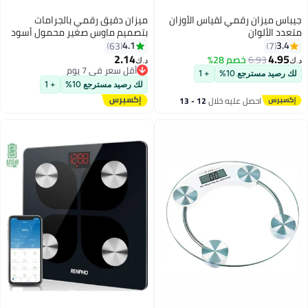
جيباس ميزان رقمي لقياس الأوزان
ميزان دقيق رقمي بالجرامات
متعدد الألوان
بتصميم ماوس صغير محمول أسود
4.1
3.4
63
7
2.14
4.95
6.93
خصم 28%
د.ك‏
د.ك‏
أقل سعر في 7 يوم
لك رصيد مسترجع 10%
+ 1
أقل سعر في 7 يوم
لك رصيد مسترجع 10%
+ 1
احصل عليه خلال
12 - 13
اغسطس