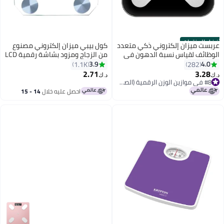
أفضل المنتجات
عربست ميزان إلكتروني ذكي متعدد
كول بيبي ميزان إلكتروني مصنوع
الوظائف لقياس نسبة الدهون في
من الزجاج ومزود بشاشة رقمية LCD
الجسم مناسب للاستخدام المنزلي
أبيض
3.9
4.0
1.1K
282
أسود
2.71
3.28
د.ك‏
د.ك‏
#8 في موازين الوزن الرقمية (الصحة)
#8 في موازين الوزن الرقمية (الصحة)
احصل عليه خلال
14 - 15
اغسطس