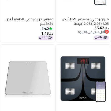
ميزان رقمي نيكسوس BMI أبيض
مقياس حرارة رقمي للطعام أبيض
12.05x12.05x1.05بوصة
24×2سم
55.62
4.0
2
د.ك‏
أقل سعر في 30 يوم
1.43
د.ك‏
أقل سعر في 30 يوم