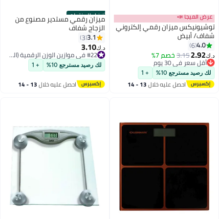
أفضل المنتجات
عرض الميجا 📣
ميزان رقمي مستدير مصنوع من
توشيونيكس ميزان رقمي إلكتروني
الزجاج شفاف
شفاف/ أبيض
3.1
3
4.0
6
3.10
#22 في موازين الوزن الرقمية (الصحة)
د.ك‏
2.92
3.15
خصم 7%
بتخلّص بسرعة
د.ك‏
أقل سعر في 30 يوم
#22 في موازين الوزن الرقمية (الصحة)
لك رصيد مسترجع 10%
+ 1
أقل سعر في 30 يوم
لك رصيد مسترجع 10%
+ 1
احصل عليه خلال
13 - 14
احصل عليه خلال
13 - 14
اغسطس
اغسطس