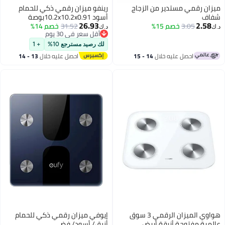
ميزان رقمي مستدير من الزجاج
رينفو ميزان رقمي ذكي للحمام
شفاف
أسود 10.2x10.2x0.91بوصة
26.93
2.58
3.05
خصم 15%
31.52
خصم 14%
د.ك‏
د.ك‏
أقل سعر في 30 يوم
أقل سعر في 30 يوم
لك رصيد مسترجع 10%
+ 1
احصل عليه خلال
14 - 15
احصل عليه خلال
13 - 14
اغسطس
اغسطس
هواوي الميزان الرقمي 3 سوق
إيوفي ميزان رقمي ذكي للحمام
عالمية مفتوحة أنيقة أبيض
أزرق/ أسود/ فضي