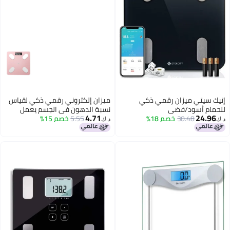
إتيك سيتي ميزان رقمي ذكي
ميزان إلكتروني رقمي ذكي لقياس
للحمام أسود/فضي
نسبة الدهون في الجسم يعمل
4.71
24.96
11.8x11.8x1بوصة
30.48
خصم 18%
5.55
خصم 15%
بالبلوتوث ومزود بمنفذ USB متعدد
د.ك‏
د.ك‏
الألوان