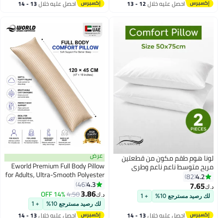
احصل عليه خلال
12 - 13
احصل عليه خلال
13 - 14
اغسطس
اغسطس
عرض
لونا هوم طقم مكون من قطعتين
Eworld Premium Full Body Pillow
مريح متوسط ​​ناعم ناعم وطري
for Adults, Ultra-Smooth Polyester
متماسك.
4.2
82
Fiber, Breathable & Ideal for Side
4.3
46
7.65
د.ك‏
11
11
Sleepers, with Ultra-Soft Cotton
3.86
14% OFF
4.50
د.ك‏
لك رصيد مسترجع 10%
+ 1
Cover, Available in Multiple Colors,
لك رصيد مسترجع 10%
+ 1
120x45 cm
احصل عليه خلال
13 - 14
احصل عليه خلال
13 - 14