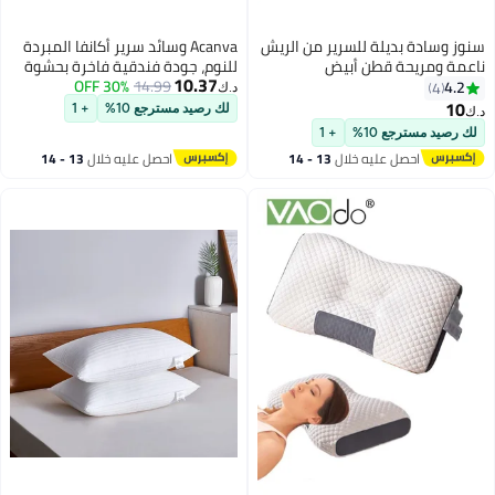
سنوز وسادة بديلة للسرير من الريش
Acanva وسائد سرير أكانفا المبردة
ناعمة ومريحة قطن أبيض
للنوم، جودة فندقية فاخرة بحشوة
10.37
50x70Ø³Ù†ØªÙŠÙ…ØªØ±
14.99
30% OFF
ميكروفايبر 3D، حجم كوين (عبوة من
4.2
4
د.ك‏
4)، أبيض
10
لك رصيد مسترجع 10%
+ 1
د.ك‏
لك رصيد مسترجع 10%
+ 1
احصل عليه خلال
13 - 14
احصل عليه خلال
13 - 14
اغسطس
اغسطس