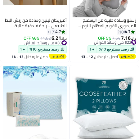
زستو وسادة طبية من الإسفنج
أميريكان لينين وسادة من ريش البط
الميموري لتقويم العظام للنوم –
الطبيعي - راحة فندقية عالية
تصميم مريح لدعم الرقبة والفقرات
الجودة، غطاء قطني 100%، مقاس
4.7
4.7
17
10
العنقية، مضادة للحساسية، باردة
قياسي 70×50 سم، قابلة للغسل
6.21
7.16
#22 في وسائد الفراش
7.54
5% OFF
11.62
46% OFF
د.ك‏
د.ك‏
بفضل التصميم المنحوت، لتخفيف
في الغسالة، دعم لجميع الأوضاع -
أقل سعر في 7 يوم
#30 في وسائد الفراش
#22 في وسائد الفراش
آلام الرقبة، ارتفاع قابل للتعديل،
أبيض
#30 في وسائد الفراش
لك رصيد مسترجع 10%
+ 1
لك رصيد مسترجع 10%
+ 1
مساعد علاجي للنوم المريح
احصل عليه خلال
12 - 13
احصل عليه خلال
13 - 14
اغسطس
اغسطس