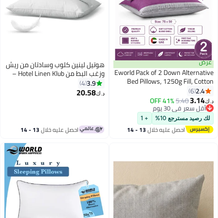
عرض
هوتيل لينين كلوب وسادتان من ريش
Eworld Pack of 2 Down Alternative
وزغب البط من Hotel Linen Klub –
Bed Pillows, 1250g Fill, Cotton
وزن 1000 غرام لكل وسادة، حشوة
3.9
4
Blend Cover, Hotel Quality,
2.4
6
طبيعية من ريش وزغب البط لراحة
20.58
د.ك‏
8
50x75cm, Purple-Grey
3.14
مثالية، دعم فائق وتهوية ممتازة –
41% OFF
5.40
د.ك‏
أقل سعر في 30 يوم
وسائد سرير بجودة فنادق فاخرة،
أقل سعر في 30 يوم
المقاس: 50 × 75 سم
لك رصيد مسترجع 10%
+ 1
احصل عليه خلال
13 - 14
احصل عليه خلال
13 - 14
اغسطس
اغسطس