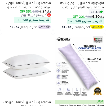
فاو دو وسادة سرير للنوم، وسادة
Acanva وسائد سرير أكانفا للنوم 2
مريحة للرقبة للنوم على الجانب
عبوة بجودة فندقية فاخرة، حشو
4.24
والظهر والمعدة، وسادة للنوم على
6.60
35% OFF
ألياف 3D فائقة النعومة، غلاف
3.8
41
د.ك‏
أقل سعر في 30 يوم
الرقبة وآلام الكتف، وسادة للرقبة
ميكروفايبر عالي الجودة للنائمين
6.30
20% OFF
7.96
د.ك‏
8
أقل سعر في 30 يوم
على الجنب والمعدة والظهر
لك رصيد مسترجع 10%
+ 1
لك رصيد مسترجع 10%
+ 1
احصل عليه خلال
12 - 13
احصل عليه خلال
14 - 15
اغسطس
اغسطس
عرض
Acanva وسائد سرير أكانفا المبردة -
Eworld Premium Full Body Pillow