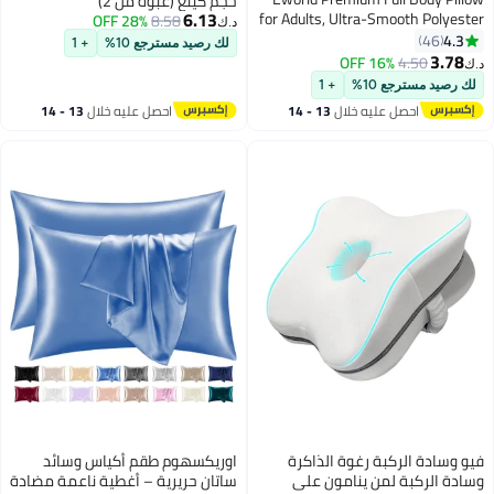
حجم كينغ (عبوة من 2)
6.13
for Adults, Ultra-Smooth Polyester
28% OFF
8.58
د.ك‏
Fiber, Breathable & Ideal for Side
4.3
46
لك رصيد مسترجع 10%
+ 1
11
Sleepers, with Ultra-Soft Cotton
3.78
16% OFF
4.50
د.ك‏
Cover, Available in Multiple Colors,
لك رصيد مسترجع 10%
+ 1
120x45 cm
احصل عليه خلال
13 - 14
احصل عليه خلال
13 - 14
اغسطس
اغسطس
فيو وسادة الركبة رغوة الذاكرة
اوريكسهوم طقم أكياس وسائد
وسادة الركبة لمن ينامون على
ساتان حريرية – أغطية ناعمة مضادة