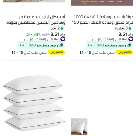
دوناتيلا سرير وسادة 1 قطعة 1000
أميريكان لينين مجموعة من
جرام فندق وسادة الملك الحجم 50 *
وسادتين أبيضتين مخططتين بجودة
75 سنتيمتر المضادة للحساسية
فندقية | ٤٦ × ٧٠ سم، وزن كل وسادة
4.2
4.3
5
69
السرير وسادة لينة نحى ستوكات ،
٧٠٠ غرام | حشوة دقيقة ٧٥ غرام لكل
3.51
3.51
33% OFF
5.31
د.ك‏
د.ك‏
أبيض
متر مربع | وسائد لدعم الظهر
#46 في وسائد الفراش
#45 في وسائد الفراش
#46 في وسائد الفراش
#45 في وسائد الفراش
والرقبة والكتفين | ألياف دقيقة
لك رصيد مسترجع 10%
+ 1
لك رصيد مسترجع 10%
+ 1
ناعمة ورقيقة
احصل عليه خلال
13 - 14
احصل عليه خلال
13 - 14
اغسطس
اغسطس