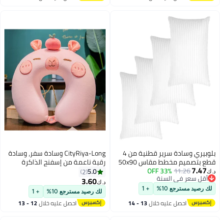
اغسطس
اغسطس
بلوبيري وسادة سرير قطنية من 4
CityRiya-Long وسادة سفر، وسادة
قطع بتصميم مخطط مقاس 50x90
رقبة ناعمة من إسفنج الذاكرة
7.47
11.26
33% OFF
سم صنع في الإمارات العربية
للأطفال والكبار، وسائد طائرات للسفر
5.0
2
د.ك‏
أقل سعر في السنة
المتحدة
والسيارة والمنزل والمكتب مع غطاء
3.60
د.ك‏
أقل سعر في السنة
قابل للغسل، أساسيات السفر (وردي)
لك رصيد مسترجع 10%
+ 1
لك رصيد مسترجع 10%
+ 1
احصل عليه خلال
13 - 14
احصل عليه خلال
12 - 13
اغسطس
اغسطس