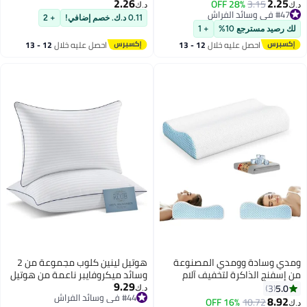
2.26
2.25
3.15
28% OFF
الجانب وسادة مريحة للساق لتحسين
للحساسية مع إغلاق ظرفي للعناية
د.ك‏
د.ك‏
#47 في وسائد الفراش
محاذاة العمود الفقري تخفيف
بالشعر والبشرة
0.11 د.ك. خصم إضافي!
+ 2
#47 في وسائد الفراش
أسفل الظهر والركبتين آلام مهدئة
لك رصيد مسترجع 10%
+ 1
للحمل تخفيف الآلام الحمل غطاء
احصل عليه خلال
12 - 13
احصل عليه خلال
12 - 13
قابل للغسل وحزام مطاطي
اغسطس
اغسطس
ومدي وسادة وومدي المصنوعة
هوتيل لينين كلوب مجموعة من 2
من إسفنج الذاكرة لتخفيف آلام
وسائد ميكروفايبر ناعمة من هوتيل
9.29
الرقبة مع غطاء وسادة بديل من
لينن كلوب (85 جم/م²) مع شريط
5.0
3
د.ك‏
#44 في وسائد الفراش
الحرير الجليدي، وسادة سرير من
بعرض 1 سم وخياطة واحدة، أبيض
8.92
16% OFF
10.72
د.ك‏