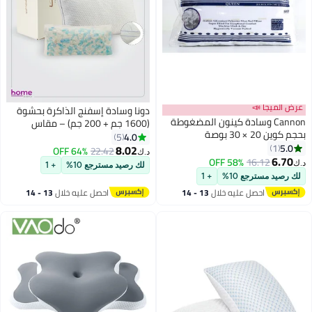
عرض الميجا 📣
دونا وسادة إسفنج الذاكرة بحشوة
Cannon وسادة كينون المضغوطة
(1600 جم + 200 جم) – مقاس
بحجم كوين 20 × 30 بوصة
50×75 سم | إسفنج مفروم ناعم
4.0
5
5.0
1
ومنفوش | ارتفاع قابل للتعديل ودعم
8.02
64% OFF
22.42
د.ك‏
6.70
للرقبة | غطاء قابل للإزالة والغسل
58% OFF
16.12
د.ك‏
لك رصيد مسترجع 10%
+ 1
لك رصيد مسترجع 10%
+ 1
احصل عليه خلال
13 - 14
احصل عليه خلال
13 - 14
اغسطس
اغسطس