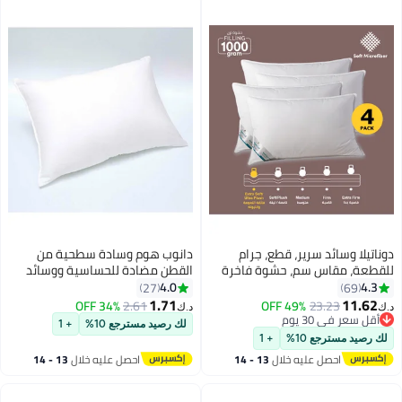
دوناتيلا وسائد سرير، قطع، جرام
دانوب هوم وسادة سطحية من
للقطعة، مقاس سم، حشوة فاخرة
القطن مضادة للحساسية ووسائد
بديلة للزغب، مايكروفايبر ناعم،
نوم للجانب والظهر لدعم الرقبة
4.0
4.3
27
69
مضادة للحساسية، أبيض، عبوة من
والكتف باللون الأبيض L50xW70 سم
1.71
11.62
34% OFF
2.61
49% OFF
23.23
د.ك‏
د.ك‏
أقل سعر في 30 يوم
لك رصيد مسترجع 10%
+ 1
أقل سعر في 30 يوم
لك رصيد مسترجع 10%
+ 1
احصل عليه خلال
13 - 14
احصل عليه خلال
13 - 14
اغسطس
اغسطس