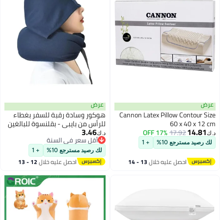
عرض
عرض
Cannon Latex Pillow Contour Size
هوكور وسادة رقبة للسفر بغطاء
60 x 40 x 12 cm
للرأس من بايبي - بقلنسوة للبالغين
3.46
14.81
17.92
17% OFF
مصنوعة رغوة الذاكرة عالية الجودة
د.ك‏
د.ك‏
أقل سعر في السنة
مناسبة للمكتب وركوب السيارة
لك رصيد مسترجع 10%
+ 1
أقل سعر في السنة
والنوم ازرق كحلي
لك رصيد مسترجع 10%
+ 1
احصل عليه خلال
13 - 14
احصل عليه خلال
12 - 13
اغسطس
اغسطس