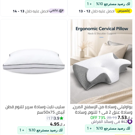
#44 في وسائد الفراش
الحرير الجليدي المبرد، وسادة داعمة
(50 × 90 سم)، 2400 جرام/العبوة،
لك رصيد مسترجع 10%
+ 1
مريحة للرقبة مصممة هندسيًا
كينج
احصل عليه خلال
12 - 13
احصل عليه خلال
13 - 14
لتناسب وضعية الجسم أثناء النوم
اغسطس
اغسطس
على البطن أو الجانب أو الظهر
يواوليتي وسادة من الإسفنج المرن،
سليب نايت وسادة سرير للنوم قطن
وسادة عنق 2 في 1 للنوم، وسادة
أبيض 50x75سم
7.53
#42 في وسائد الفراش
28.19
73% OFF
تقويمية مريحة للرقبة لعلاج آلام
3.9
17
د.ك‏
باقي 1 وحدات في المخزون
الرقبة، وسائد مريحة لمن ينامون
4.95
د.ك‏
#42 في وسائد الفراش
على الجانب أو الظهر أو البطن
لك رصيد مسترجع 10%
+ 1
لك رصيد مسترجع 10%
+ 1
(رمادي)