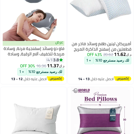
عرض
أميريكان لينين طقم وسائد فاخر من
فاو دو وسائد إسفنجية مرنة، وسادة
قطعتين من إسفنج الذاكرة المريح
11.62
مريحة لتخفيف آلام الرقبة، وسادة
20.62
43% OFF
والمريح - مقاس كينج، مريح وقابل
د.ك‏
سرير للنوم، وسادة عنق للرقبة
3.8
للتعديل | دعم ناعم لمن ينامون على
41
لك رصيد مسترجع 10%
+ 1
8
الجانبية والظهر، لمن ينامون على
11.37
جانبهم أو ظهرهم أو على أوضاع
30% OFF
16.36
د.ك‏
بطونهم مع غطاء وسادة بارد، وسائد
نوم متعددة | وسائد جل مضادة
لك رصيد مسترجع 10%
+ 1
جانبية للبالغين
للحساسية وجيدة التهوية مع أغطية
احصل عليه خلال
13 - 14
احصل عليه خلال
12 - 13
قابلة للإزالة والغسل
اغسطس
اغسطس