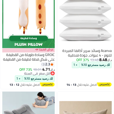
عرض الميجا 📣
Acanva وسائد سرير أكانفا المبردة
GROIC وسادة طويلة من القطيفة
للنوم - 4 عبوات، جودة فندقية
8.48
على شكل قطة لطيفة من القطيفة
13.48
37% OFF
فاخرة مع حشوة فاخرة تشبه الريش
د.ك‏
على شكل دمية قطة من القطيفة
2.3
3D، حجم قياسي، أبيض
3
لك رصيد مسترجع 10%
+ 1
على شكل وسادة قطة ناعمة
4.71
73% OFF
18.01
د.ك‏
حيوانات محشوة على شكل وسادة
أقل سعر في السنة
أقل سعر في السنة
طويلة، وسائد تعانق النوم، لعبة
لك رصيد مسترجع 10%
+ 1
حيوانات محشوة
احصل عليه خلال
13 - 14
احصل عليه خلال
12 - 13
اغسطس
اغسطس