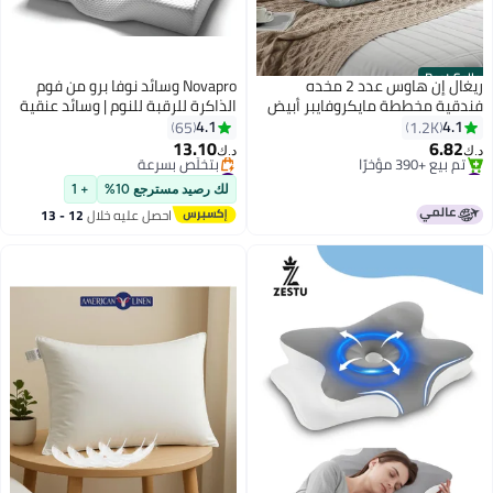
Best Seller
ريغال إن هاوس عدد 2 مخده
Novapro وسائد نوفا برو من فوم
فندقية مخططة مايكروفايبر أبيض
الذاكرة للرقبة للنوم | وسائد عنقية
75x50سم
للنوم | وسادة طبية للكتف، آلام
4.1
4.1
65
1.2K
الرقبة والشخير | للذين ينامون على
13.10
6.82
د.ك‏
د.ك‏
الجنب، الظهر والبطن
#2 في وسائد الفراش
#21 في وسائد الفراش
بتخلّص بسرعة
أقل سعر في 7 يوم
لك رصيد مسترجع 10%
+ 1
تم بيع +390 مؤخرًا
بتخلّص بسرعة
احصل عليه خلال
12 - 13
#2 في وسائد الفراش
#21 في وسائد الفراش
اغسطس