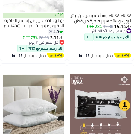
عرض
MUSA MUSA وسائد ميوس من ريش
دونا وسادة سرير من إسفنج الذاكرة
الإوز - وسائد سرير فاخرة من قطن
14.14
المفروم مزدوجة الجوانب (1400 جم
عضوي 100% (عبوة 2، 50x90 سم)
19.80
28% OFF
د.ك‏
#39 في وسائد الفراش
+ 200 جم حشوة إضافية) – مقاس
4.0
5
#39 في وسائد الفراش
50×75 سم، مع جل مبرد، ارتفاع قابل
7.11
73% OFF
26.93
لك رصيد مسترجع 10%
+ 1
د.ك‏
للتعديل، تخفيف الضغط، مضادة
أقل سعر في 7 يوم
أقل سعر في 7 يوم
للحساسية، بغطاء قابل للغسل
لك رصيد مسترجع 10%
+ 1
احصل عليه خلال
13 - 14
احصل عليه خلال
13 - 14
اغسطس
اغسطس