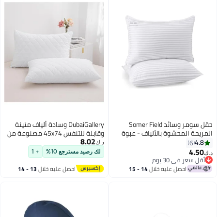
حقل سومر وسائد Somer Field
DubaiGallery وسادة ألياف متينة
المريحة المحشوة بالألياف - عبوة
وقابلة للتنفس 45x74 مصنوعة من
8.02
من قطعتين - مقاس قياسي 50 ×
قماش قطن 100% مع حشوة بولي
4.8
6
د.ك‏
75 سم
يوريثان لضمان دعم مستمر، إحساس
4.50
لك رصيد مسترجع 10%
+ 1
د.ك‏
ناعم، وأداء طويل الأمد لنوم هادئ
أقل سعر في 30 يوم
أقل سعر في 30 يوم
ومريح
احصل عليه خلال
14 - 15
احصل عليه خلال
13 - 14
اغسطس
اغسطس