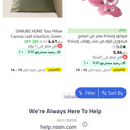
عرض
DANUBE HOME Toss Pillow
هوكور وسادة سفر من اسفنج
Canvas Leaf 45x45cm, Green,
4.41
ميموري فوم من ساب وولف، وسادة
Mackintosh, Outdoor Toss Pillow
28% OFF
6.21
د.ك‏
رقبة مريحة مع قناع عين لطيف،
أقل سعر في 7 يوم
5.0
For Garden Seating, For Garden,
1
أقل سعر في 7 يوم
وسادة سفر خفيفة الوزن للطائرة
5.94
Poolside, Patio And Family Outdoor
لك رصيد مسترجع 10%
+ 1
د.ك‏
والسيارة والقطار والحافلة
أقل سعر في السنة
Use
أقل سعر في السنة
والاستخدام المنزلي (ارنب)
لك رصيد مسترجع 10%
+ 1
احصل عليه خلال
12 - 13
احصل عليه خلال
13 - 14
اغسطس
اغسطس
Popular Searches
Filter
Sort By
ملاءة سرير مطاطية
بطانية كهربائية
We're Always Here To Help
HELP CENTER
help.noon.com