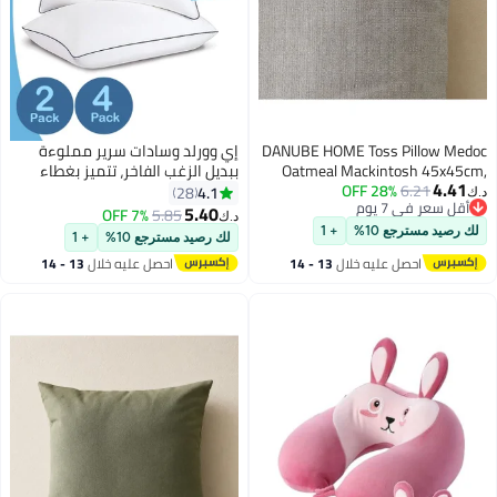
DANUBE HOME Toss Pillow Medoc
إي وورلد وسادات سرير مملوءة
Oatmeal Mackintosh 45x45cm,
ببديل الزغب الفاخر، تتميز بغطاء
4.41
6.21
28% OFF
Outdoor Toss Pillow For Garden
مسامي، وحشو من الألياف الدقيقة،
4.1
28
د.ك‏
أقل سعر في 7 يوم
Seating, For Garden, Poolside,
وتصميم فاخر يعود لشكله الأصلي
5.40
7% OFF
5.85
د.ك‏
8
أقل سعر في 7 يوم
Patio And Family Outdoor Use
بنعومة، مضادة للحساسية وعالية
لك رصيد مسترجع 10%
+ 1
لك رصيد مسترجع 10%
+ 1
الجودة كما في الفنادق، لون أبيض،
احصل عليه خلال
13 - 14
احصل عليه خلال
13 - 14
مجموعة من 2 و 4 وسائد
اغسطس
اغسطس