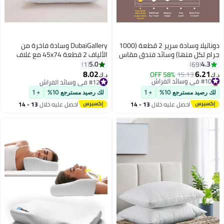
دوناتيلا وسادة سرير 2 قطعة (1000
DubaiGallery وسادة فاخرة من
جرام لكل منها) وسائد فندق مقاس
الألياف 2 قطعة 45x74 مع غلاف
كينج 50 * 75 سنتيمتر وسادة سرير
قماش قطني وحشوة بولي يوريثان
5.0
4.3
1
69
مضادة للحساسية ناعمة من الألياف
عالية الكثافة تقدم دعمًا فائقًا
8.02
6.21
#10 في وسائد الفراش
15.13
58% OFF
د.ك‏
د.ك‏
الدقيقة ، أبيض
ونعومة ومتانة مثالية لتحسين جودة
أقل سعر في 30 يوم
#12 في وسائد الفراش
#10 في وسائد الفراش
#12 في وسائد الفراش
النوم ليلة بعد ليلة
لك رصيد مسترجع 10%
+ 1
لك رصيد مسترجع 10%
+ 1
احصل عليه خلال
13 - 14
احصل عليه خلال
13 - 14
اغسطس
اغسطس