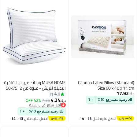
Cannon Latex Pillow (Standard)
MUSA HOME وسائد ميوس الفاخرة
Size 60 x 40 x 14 cm
البديلة للريش - عبوة من 2 (50x75
17.92
سم)
4.0
1
د.ك‏
4.24
42% OFF
7.35
لك رصيد مسترجع 10%
+ 1
د.ك‏
أقل سعر في السنة
أقل سعر في السنة
لك رصيد مسترجع 10%
+ 1
احصل عليه خلال
13 - 14
احصل عليه خلال
13 - 14
اغسطس
اغسطس