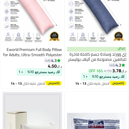
عرض
Eworld Premium Full Body Pillow
إي وورلد وسادة جسم كاملة فاخرة
for Adults, Ultra-Smooth Polyester
للبالغين، مصنوعة من ألياف بوليستر
Fiber, Breathable & Ideal for Side
4.3
46
فائقة النعومة، قابلة للتنفس
4.3
Sleepers, with Ultra-Soft Cotton
46
4.50
د.ك‏
11
11
ومثالية لمن ينامون على الجانب، مع
3.78
Cover, Available in Multiple Colors,
16% OFF
4.50
د.ك‏
لك رصيد مسترجع 10%
+ 1
غطاء قطني فائق النعومة، متوفرة
120x45 cm
لك رصيد مسترجع 10%
+ 1
بألوان متعددة، 120x45 بوصة.
احصل عليه خلال
13 - 14
احصل عليه خلال
13 - 14
اغسطس
اغسطس