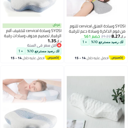
عرض
SYOSI وسادة العنق cervical للنوم
SYOSI وسادة cervical لتخفيف آلام
من فوم الذاكرة وسادة دعم للرقبة
8.27
الرقبة، تصميم مجوف وسادات رقبة
21.22
خصم 61%
لتخفيف آلام الرقبة المتصلبة وسادة
د.ك‏
1.35
من رغوة الذاكرة عديمة الرائحة مع
لف الرقبة وسادة دعم للرقبة
د.ك‏
لك رصيد مسترجع 10%
+ 1
أقل سعر في السنة
غلاف تبريد، وسادة دعم الرأس مريحة
لمستخدمي السرير وسادة دعم
أقل سعر في السنة
للنوم، دعم الجوانب للنائمين على
للنوم باللون الرمادي الفاتح
لك رصيد مسترجع 10%
+ 1
الجنب والظهر
احصل عليه خلال
14 - 15
احصل عليه خلال
14 - 15
اغسطس
اغسطس