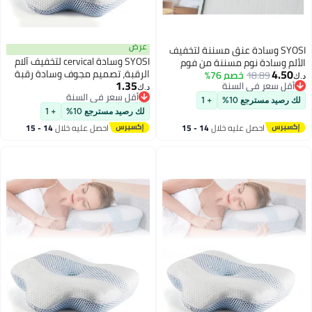
عرض
SYOSI وسادة عنق مسننة لتخفيف
SYOSI وسادة cervical لتخفيف آلام
الألم وسادة نوم مسننة من فوم
4.50
الرقبة، تصميم مجوف وسادة رقبة
18.89
خصم 76%
الذاكرة لتخفيف ألم العنق المتصلب
د.ك‏
1.35
أقل سعر في السنة
مصنوعة من رغوة الذاكرة عديمة
وسادة سفر للسرير للنوم الجانبي
د.ك‏
أقل سعر في السنة
أقل سعر في السنة
الرائحة مع غلاف مبرد، وسادة دعم
والنوم على الظهر بيضاء
لك رصيد مسترجع 10%
+ 1
أقل سعر في السنة
الرأس المريحة للنوم، دعم مخصص
لك رصيد مسترجع 10%
+ 1
للنايمين على الجانب والظهر
احصل عليه خلال
14 - 15
احصل عليه خلال
14 - 15
اغسطس
اغسطس