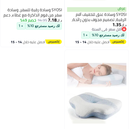
عرض
SYOSI وسادة رقبة للسفر، وسادة
SYOSI وسادة عنق لتخفيف آلام
سفر من فوم الذاكرة مع غطاء، دعم
7.18
الرقبة، تصميم مجوف بدون رائحة،
14.35
خصم 49%
رأس الطائرة للبالغين، محمولة
د.ك‏
1.35
وسادات عنق من فوم الذاكرة مع
للمكتب والسيارات والقطارات
د.ك‏
لك رصيد مسترجع 10%
+ 1
أقل سعر في السنة
غلاف تبريد، وسادة دعم رأس مريحة
والرحلات الطويلة للنوم (أسود)
أقل سعر في السنة
للنوم، دعم محدد للنوم على الجنب
لك رصيد مسترجع 10%
+ 1
أو الظهر
احصل عليه خلال
14 - 15
احصل عليه خلال
14 - 15
اغسطس
اغسطس