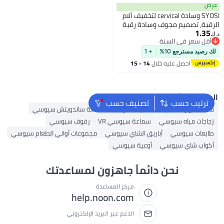
عرض
SYOSI وسادة cervical لتخفيف آلام
الرقبة، تصميم مجوف وسادة رقبة
1.35
من رغوة الذاكرة عديمة الرائحة مع
د.ك‏
أقل سعر في السنة
غلاف تبريد، وسادة دعم رأس
أقل سعر في السنة
هندسية للنوم، دعم مخصص
لك رصيد مسترجع 10%
+ 1
للنائمين على الجانب والظهر
احصل عليه خلال
14 - 15
اغسطس
البحث الشائع
ترتيب حسب
تصنيف حسب
ملاءة سرير مطاطية
بطانية كهربائية
صانعة ساندويتش سيوسي
زجاجات مياه سيوسي
سماعة سيوسي VR
رفوف سيوسي
طابعات سيوسي
أباريق الشاي سيوسي
مجموعات أواني الطعام سيوسي
أكواب شاي سيوسي
أوعية سيوسي
نحن دائماً جاهزون لمساعدتك
مركز المساعدة
help.noon.com
الدعم عبر البريد الإلكتروني