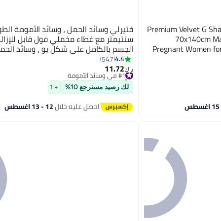
Premium Velvet G Shape
70x140cm Mat
سنتيمتر مع غطاء مخملي فول قابل للإزالة
Pregnant Women for 
الجسم بالكامل على شكل يو ، وسائد الحمل
Support
وسائد الجسم للبالغين ، وسادة الأمومة
4.4
547
9
11.72
#1 في وسائد الأمومة
د.ك‏
تم بيع +10 مؤخرًا
#1 في وسائد الأمومة
لك رصيد مسترجع 10%
+ 1
احصل عليه خلال
12 - 13 اغسطس