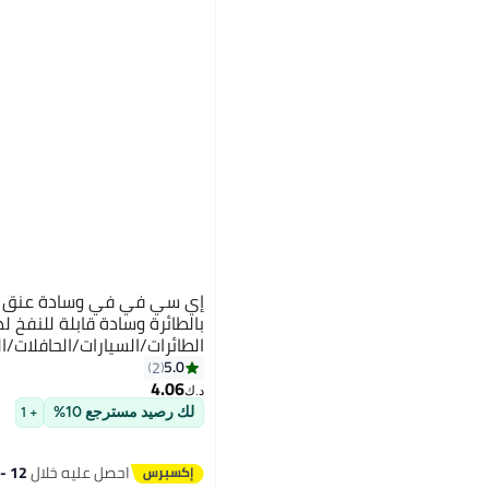
إي سي في في وسادة عنق قا
بالطائرة وسادة قابلة للنفخ 
الطائرات/السيارات/الحافلات/
المكتب
5.0
2
4.06
د.ك‏
لك رصيد مسترجع 10%
+ 1
احصل عليه خلال
12 - 13 اغسطس