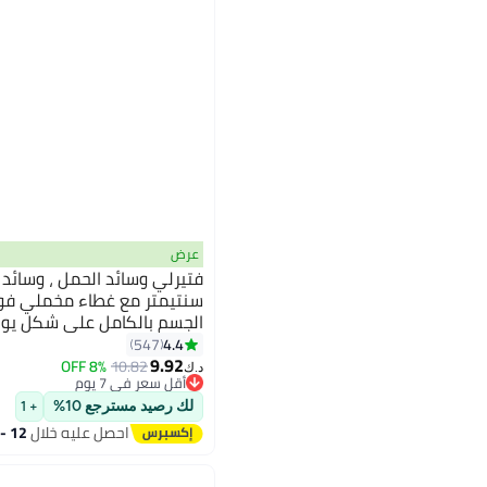
عرض
سنتيمتر مع غطاء مخملي فول 
الجسم بالكامل على شكل يو ، 
وسائد الجسم للبالغين ، وساد
4.4
547
9.92
8% OFF
10.82
د.ك‏
أقل سعر في 7 يوم
أقل سعر في 7 يوم
لك رصيد مسترجع 10%
+ 1
احصل عليه خلال
12 - 13 اغسطس