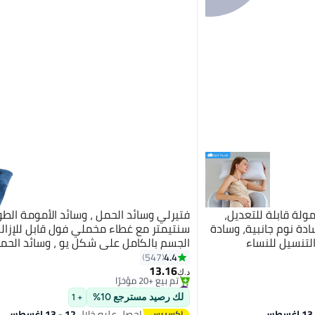
ة قابلة للتعديل،
ادة نوم جانبية، وسادة
سنتيمتر مع غطاء مخملي فول قابل للإزالة
لتنسيل للنساء
الجسم بالكامل على شكل يو ، وسائد الحمل
الظهر والبطن والخصر
وسائد الجسم للبالغين ، وسادة الأمومة
4.4
547
9
13.16
د.ك‏
#4 في وسائد الأمومة
أقل سعر في 30 يوم
لك رصيد مسترجع 10%
+ 1
تم بيع +20 مؤخرًا
احصل عليه خلال
12 - 13 اغسطس