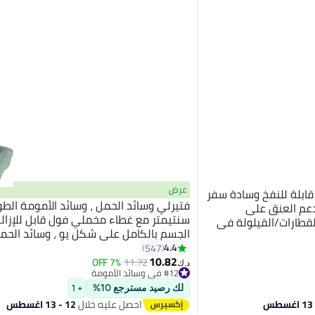
عرض
بلة للنفخ وسادة سفر
لدعم العنق على
سنتيمتر مع غطاء مخملي فول قابل للإزالة
القطارات/القيلولة في
الجسم بالكامل على شكل يو ، وسائد الحمل
9
وسائد الجسم للبالغين ، وسادة الأمومة
4.4
547
10.82
7% OFF
11.72
د.ك‏
#12 في وسائد الأمومة
#12 في وسائد الأمومة
لك رصيد مسترجع 10%
+ 1
احصل عليه خلال
12 - 13 اغسطس