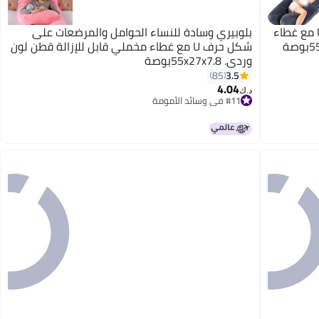
بلوبيري وسادة للحوامل على شكل حرف U مع غطاء
بلوبيري وسادة للنساء الحوامل والمرضعات على
شكل حرف U مع غطاء مخملي قابل للإزالة قطن لون
وردي. 55x27x7.8بوصة
3.5
85
4.04
#11 في وسائد الأمومة
د.ك‏
أقل سعر في 7 يوم
#11 في وسائد الأمومة