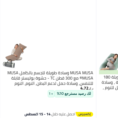
MUSA MUSA وسادة طويلة للجسم بالكامل MUSA
فتيرلي وسائد الحمل ، وسائد الأمومة الطويلة 180
MUSA® مع 300 قطن TC - حشوة بوليستر قابلة
 ، وسادة
للتنفس، وسادة حمل لدعم البطن، النوم، النوم
 للنوم ،
4.72
الجانبي ونائم الظهر وسادة الأمومة (بيج، 50 × 120
د.ك‏
سم)
لك رصيد مسترجع 10%
+ 1
احصل عليه خلال
14 - 15 اغسطس