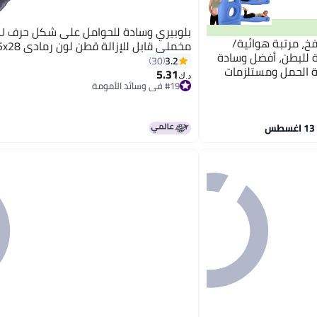
خ، مرتبة هوائية/
مخملي قابل للإزالة قطن لون رمادي 55x28بوصة
 للبطن، أفضل وسادة
3.2
30
ة الحمل ومستلزمات
5.31
د.ك‏
#19 في وسائد الأمومة
#19 في وسائد الأمومة