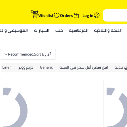
Cart
Wishlist
Orders
Log in
الصحة والتغذية
القرطاسية
كتب
السيارات
الموسيقى والمي
Recommended
:
Sort By
ج
:
جديد
اقل سعر
:
أقل سعر في السنة
Generic
دريم ووتر
ur Linen