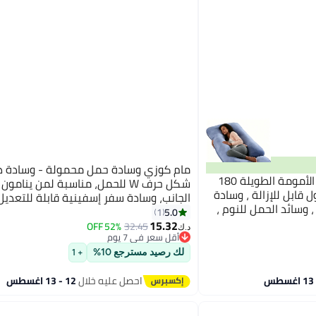
مام كوزي وسادة حمل محمولة - وسادة د
فتيرلي وسائد الحمل ، وسائد الأمومة الطويلة 180
شكل حرف W للحمل، مناسبة لمن ينامو
قابل للإزالة ، وسادة
الجانب، وسادة سفر إسفينية قابلة للتعدي
وسائد الحمل للنوم ،
آلام الظهر والبطن والورك، مثالية للنساء ا
5.0
1
ة الأمومة
15.32
52% OFF
32.45
د.ك‏
أقل سعر في 7 يوم
أقل سعر في 7 يوم
لك رصيد مسترجع 10%
+ 1
احصل عليه خلال
12 - 13 اغسطس