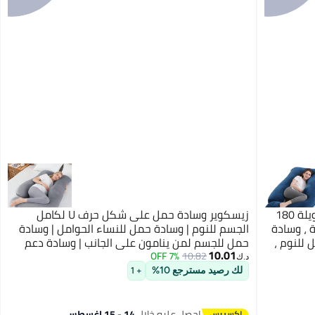
فتيرلي وسائد الحمل ، وسائد الأمومة الطويلة 180
زيسكوير وسادة حمل على شكل حرف U لكامل
 ، وسادة
الجسم للنوم | وسادة حمل للنساء الحوامل | وسادة
 للنوم ،
حمل للجسم لمن ينامون على الجانب | وسادة دعم
10.01
مريحة بغطاء مخملي ناعم قابل للإزالة
7% OFF
10.82
د.ك‏
لك رصيد مسترجع 10%
+ 1
احصل عليه خلال
14 - 15 اغسطس