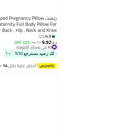
ريست d Pregnancy Pillow
ernity Full Body Pillow For
Back , Hip , Neck and Knee
 with Removal Cover , Grey
4.9
23
9.92
32% OFF
14.77
د.ك‏
#5 في وسائد الأمومة
#5 في وسائد الأمومة
لك رصيد مسترجع 10%
+ 1
احصل عليه خلال
14 - 15 اغسطس