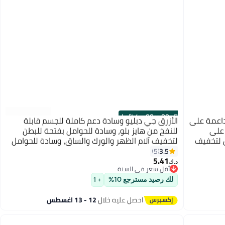
4 Left
·
00
m
:
00
s
اعمة على
الأزرق جي دبليو وسادة دعم كاملة للجسم قابلة
ن على
للنفخ من هايز بلو، وسادة للحوامل بفتحة للبطن
ل لتخفيف
لتخفيف آلام الظهر والورك والساق، وسادة للحوامل
لحوامل
للراحة واليوغا والاستخدام المنزلي
3.5
5
3
5.41
د.ك‏
أقل سعر في السنة
أقل سعر في السنة
لك رصيد مسترجع 10%
+ 1
احصل عليه خلال
12 - 13 اغسطس