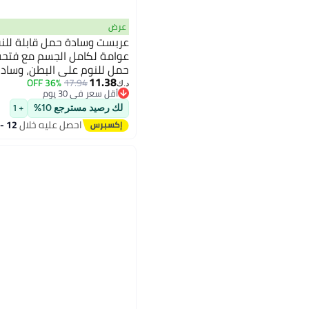
عرض
عربست وسادة حمل قابلة للنف
عوامة لكامل الجسم مع فتحة
حمل للنوم على البطن، وساد
11.38
الحمل الأساسية، أزرق
36% OFF
17.94
د.ك‏
أقل سعر في 30 يوم
أقل سعر في 30 يوم
لك رصيد مسترجع 10%
+ 1
احصل عليه خلال
12 - 13 اغسطس