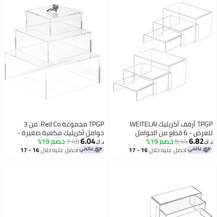
TPGP أرفف أكريليك WEITELAI
TPGP مجموعة Red Co. من 3
للعرض - 6 قطع من الحوامل
حوامل أكريليك مكعبة صغيرة -
6.04
6.82
8.44
خصم 19%
المستطيلة الشفافة للكعك
شفافة
7.48
خصم 19%
د.ك‏
د.ك‏
والحلويات والمقتنيات
احصل عليه خلال
16 - 17
احصل عليه خلال
16 - 17
اغسطس
اغسطس