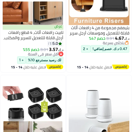
عرض
بتيمفم مجموعة من 4 رافعات أثاث
تابيت رافعات أثاث، 4 قطع رافعات
قابلة للتعديل، وموسعات أرجل سرير
4.67
أرجل قابلة للتعديل للسرير والمكتب،
8.91
خصم 47%
وكراسي شديدة التحمل، ورافعات
د.ك‏
بتخلّص بسرعة
ارتفاع 2.95 بوصة للتخزين أسفل
5.0
مربعة قابلة للتكديس للطاولات
1
بتخلّص بسرعة
السرير، رافعات مربعة قابلة
3.57
والأرائك والمكاتب والخزائن والأسرة
8.01
خصم 55%
0.47 د.ك. خصم إضافي!
+ 2
د.ك‏
للتكديس للأرائك والخزائن وغرف
(1 بوصة * مجموعة من 4 قطع)
أقل سعر في السنة
الطلاب
أقل سعر في السنة
لك رصيد مسترجع 10%
+ 1
احصل عليه خلال
14 - 15
احصل عليه خلال
14 - 15
اغسطس
اغسطس