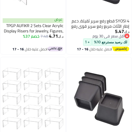
عرض
SYOSI 4 قطع رفع سرير ثقيلة، دعم
TPGP AUFIKR 2 Sets Clear Acrylic
إطار الأثاث مربع رفع سرير قوي رفع
5.47
Display Risers for Jewelry, Figures,
إطارات الأثاث مصاعد سرير مربع
د.ك‏
4.71
أقل سعر في 30 يوم
7.48
خصم 37%
Buffets and Cupcakes
مصاعد سرير قوية لسرير، أريكة،
د.ك‏
أقل سعر في 30 يوم
كرسي، مكتب، أريكة وسرير بطابقين
لك رصيد مسترجع 10%
+ 1
احصل عليه خلال
16 - 17
احصل عليه خلال
16 - 17
اغسطس
اغسطس