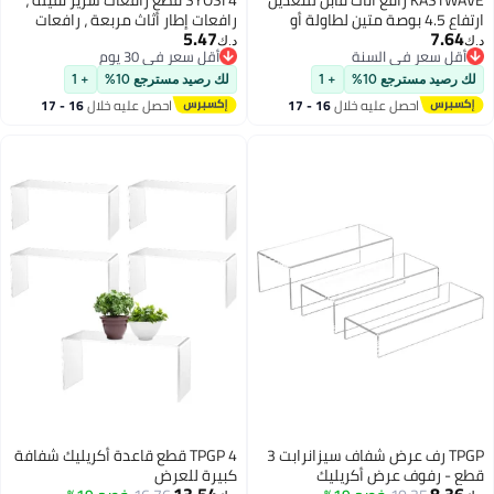
KASTWAVE رافع أثاث قابل للتعديل
SYOSI 4 قطع رافعات سرير ثقيلة ،
ارتفاع 4.5 بوصة متين لطاولة أو
رافعات إطار أثاث مربعة ، رافعات
5.47
7.64
أريكة أو إطار سرير (4 قطع)
سرير متينة ، رافعات إطار أثاث ،
د.ك‏
د.ك‏
أقل سعر في السنة
أقل سعر في 30 يوم
مصاعد سرير مربعة ، رافعات سرير
أقل سعر في السنة
أقل سعر في 30 يوم
قوية مربعة لسرير ، أريكة ، كرسي ،
لك رصيد مسترجع 10%
+ 1
لك رصيد مسترجع 10%
+ 1
مكتب ، صوفا ومرتبة بطابقين
احصل عليه خلال
16 - 17
احصل عليه خلال
16 - 17
اغسطس
اغسطس
TPGP رف عرض شفاف سيزانرابت 3
TPGP 4 قطع قاعدة أكريليك شفافة
قطع - رفوف عرض أكريليك
كبيرة للعرض