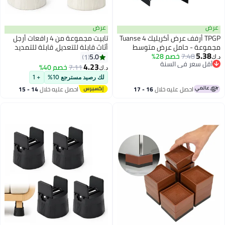
عرض
عرض
TPGP أرفف عرض أكريليك Tuanse 4
تابيت مجموعة من 4 رافعات أرجل
مجموعة - حامل عرض متوسط
أثاث قابلة للتعديل، قابلة للتمديد
5.38
7.48
خصم 28%
وكبير لكعك الكب كيك والمجوهرات
من 1 إلى 50 مم، تُستخدم لرفع
5.0
1
د.ك‏
أقل سعر في السنة
والمقتنيات (أسود)
الطاولات والأرائك والأسرة، مزودة
4.23
7.11
خصم 40%
د.ك‏
أقل سعر في السنة
ببطانة EVA مانعة للانزلاق وقاعدة
لك رصيد مسترجع 10%
+ 1
من اللباد العازل للصوت، رافعات أثاث
احصل عليه خلال
16 - 17
احصل عليه خلال
14 - 15
متينة لرفع ارتفاع المكتب والخزانة
اغسطس
اغسطس
والكرسي (أبيض)