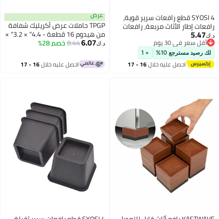
عرض
SYOSI 4 قطع رافعات سرير قوية،
TPGP حاملات عرض أكريليك شفافة
رافعات إطار الأثاث مربعة، رافعات
5.47
من هيدوم 16 قطعة - 4.4" × 3.2" ×
سرير متينة، رافعات إطار الأثاث،
د.ك‏
6.07
أقل سعر في 30 يوم
8.44
خصم 28%
2.2" للتماثيل، البوفيهات، الحلويات،
رافعات سرير مربعة، رافعات سرير
د.ك‏
أقل سعر في 30 يوم
الكب كيك، الحلوى، المجوهرات
مربعة متينة للسرير، والأريكة،
لك رصيد مسترجع 10%
+ 1
والمقتنيات
والكرسي، والمكتب، والكنبة، وسرير
احصل عليه خلال
16 - 17
احصل عليه خلال
16 - 17
الطابق العلوي
اغسطس
اغسطس