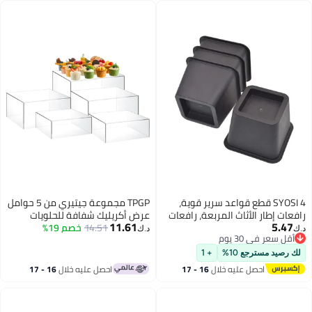
SYOSI 4 قطع قواعد سرير قوية،
TPGP مجموعة جيتيري من 5 حوامل
رافعات إطار الأثاث المربعة، رافعات
عرض أكريليك شفافة للحلويات
11.61
5.47
سرير قوية، مصعد إطار الأثاث،
والمقتنيات
14.51
خصم 19%
د.ك‏
د.ك‏
أقل سعر في 30 يوم
رافعات أسرّة مربعة، رافعات سرير
أقل سعر في 30 يوم
متينة لسرير، أريكة، كرسي، مكتب،
لك رصيد مسترجع 10%
+ 1
سلة وسرير بطابقين
احصل عليه خلال
16 - 17
احصل عليه خلال
16 - 17
اغسطس
اغسطس