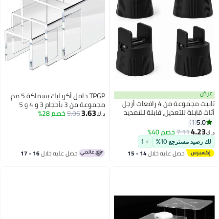
عرض
TPGP حامل أكريليك بسماكة 5 مم
تابيت مجموعة من 4 رافعات أرجل
مجموعة من 3 بأحجام 3 و 4 و 5
3.63
أثاث قابلة للتعديل، قابلة للتمديد
بوصات
5.06
خصم 28%
د.ك‏
من 1 إلى 50 مم، تُستخدم لرفع
5.0
1
الطاولات والأرائك والأسرة، مزودة
4.23
7.11
خصم 40%
د.ك‏
ببطانة EVA مانعة للانزلاق وقاعدة
لك رصيد مسترجع 10%
+ 1
من اللباد العازل للصوت، رافعات أثاث
احصل عليه خلال
14 - 15
احصل عليه خلال
16 - 17
متينة لرفع ارتفاع المكتب والخزانة
اغسطس
اغسطس
والكرسي (أسود)