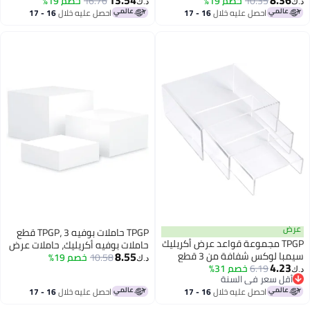
13.54
8.36
10.35
خصم 19%
لشخصيات فنكو بوب والحقائب
16.76
خصم 19%
د.ك‏
د.ك‏
احصل عليه خلال
16 - 17
احصل عليه خلال
16 - 17
اغسطس
اغسطس
عرض
TPGP حاملات بوفيه TPGP، 3 قطع
TPGP مجموعة قواعد عرض أكريليك
حاملات بوفيه أكريليك، حاملات عرض
8.55
سيمبا لوكس شفافة من 3 قطع
10.58
خصم 19%
الحلويات، حامل مكعب للكعك،
د.ك‏
4.23
6.19
خصم 31%
بروفايل منخفض متوسط لعرض
الحلوى، الفطور، المجموعات،
د.ك‏
أقل سعر في السنة
الطعام، الكعك، الحلويات، الحلوى،
المجوهرات، حفلات الزفاف والحفلات
أقل سعر في السنة
احصل عليه خلال
16 - 17
احصل عليه خلال
16 - 17
المجوهرات، التماثيل، الصور، الزينة
اغسطس
اغسطس
المنزلية والتجارية