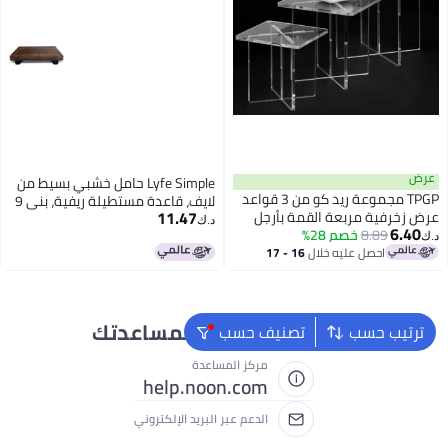
عرض
Lyfe Simple حامل خشبي بسيط من
TPGP مجموعة ريد كو من 3 قواعد
لايف، قاعدة مستطيلة ريفية، بني 9
11.47
عرض زخرفية مربعة القمة بأرجل
× 6 بوصة
د.ك‏
6.40
8.89
خصم 28%
متقاطعة، شفافة (4 بوصة، 5 بوصة،
د.ك‏
6 بوصة)
احصل عليه خلال
16 - 17
اغسطس
نحن دائماً جاهزون لمساعدتك
ترتيب حسب
تصنيف حسب
مركز المساعدة
help.noon.com
الدعم عبر البريد الإلكتروني