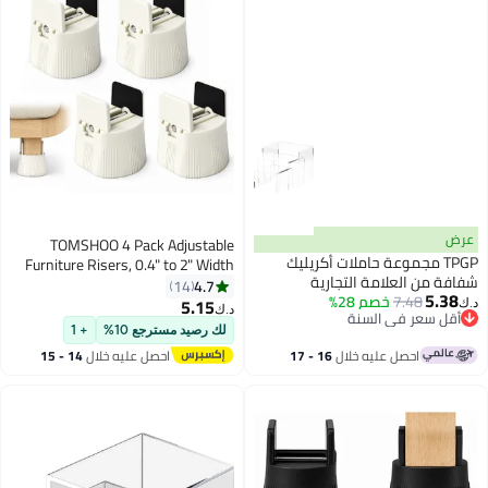
عرض
TOMSHOO 4 Pack Adjustable
TPGP مجموعة حاملات أكريليك
Furniture Risers, 0.4" to 2" Width
شفافة من العلامة التجارية
Adjustable, 3.2" Height, Heavy Duty
4.7
14
5.38
7.48
خصم 28%
مجموعة من 3، عمق 6 بوصات
Bed Risers with Clamp Design,
5.15
د.ك‏
د.ك‏
أقل سعر في السنة
Ad2273
Clamp-On Levelers for Chair Table
أقل سعر في السنة
لك رصيد مسترجع 10%
+ 1
Sofa Cabinet Legs, Furniture
احصل عليه خلال
16 - 17
احصل عليه خلال
14 - 15
Height Extenders Leg Lifts (Beige)
اغسطس
اغسطس