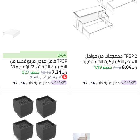
عرض
TPGP 2 مجموعات من حوامل
TPGP حامل عرض مربع قصير من
العرض الأكريليكية الشفافة، رف
6.04
الأكريليك الشفاف، 2" ارتفاع × 8"
7.48
خصم 19%
عرض للمجوهرات، الأشكال،
د.ك‏
7.31
عرض × 8" عمق، عبوة من 3
10.15
خصم 27%
البوفيهات والكعك (كبير، شفاف)
د.ك‏
أقل سعر في السنة
أقل سعر في السنة
احصل عليه خلال
16 - 17
احصل عليه خلال
16 - 17
اغسطس
اغسطس