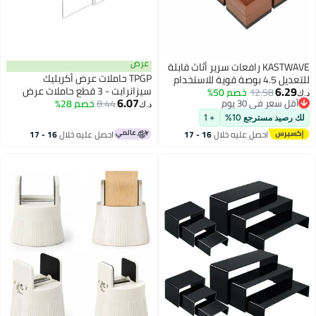
عرض
KASTWAVE رافعات سرير أثاث قابلة
TPGP حاملات عرض أكريليك
للتعديل 4.5 بوصة قوية للاستخدام
6.29
سيزانرابت - 3 قطع حاملات عرض
12.58
خصم 50%
الثقيل لطاولة وأريكة وإطار سرير (4
د.ك‏
6.07
أقل سعر في 30 يوم
8.44
خصم 28%
مستطيلة شفافة للمقتنيات،
قطع)
د.ك‏
أقل سعر في 30 يوم
الأحذية، الحقائب، والديكور
لك رصيد مسترجع 10%
+ 1
احصل عليه خلال
16 - 17
احصل عليه خلال
16 - 17
اغسطس
اغسطس