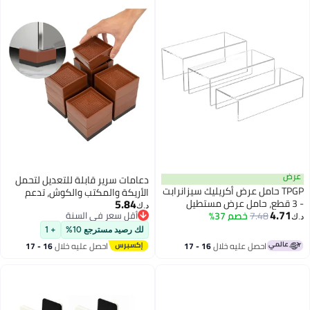
عرض
دعامات سرير قابلة للتعديل لتحمل
TPGP حامل عرض أكريليك سيزانرابت
الأريكة والمكتب والكوش، تدعم
5.84
- 3 قطع، حامل عرض مستطيل
حتى 10000 رطل
د.ك‏
4.71
7.48
خصم 37%
شفاف لفونكو بوب والمقتنيات
أقل سعر في السنة
د.ك‏
أقل سعر في السنة
لك رصيد مسترجع 10%
+ 1
احصل عليه خلال
16 - 17
احصل عليه خلال
16 - 17
اغسطس
اغسطس