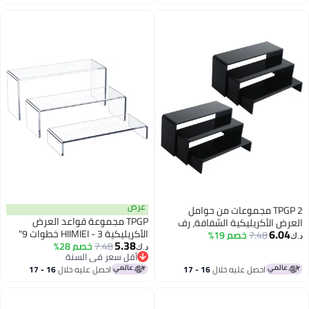
اغسطس
اغسطس
عرض
TPGP 2 مجموعات من حوامل
TPGP مجموعة قواعد العرض
العرض الأكريليكية الشفافة، رف
6.04
الأكريليكية HIIMIEI - 3 خطوات 9"
7.48
خصم 19%
عرض للمجوهرات، الأشكال،
د.ك‏
5.38
7.48
خصم 28%
قواعد مستطيلة شفافة لعرض
البوفيهات والكعك (كبير، أسود)
د.ك‏
أقل سعر في السنة
الكب كيك، الأحجار الكريمة،
أقل سعر في السنة
احصل عليه خلال
16 - 17
احصل عليه خلال
16 - 17
المقتنيات
اغسطس
اغسطس