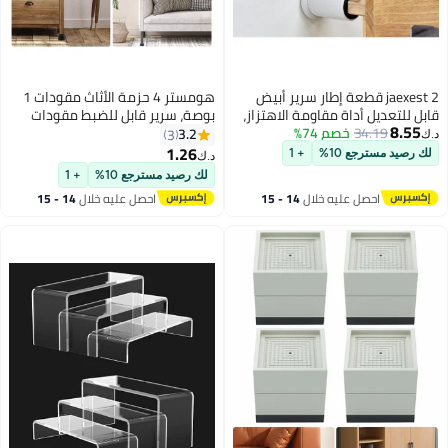
jaexest 2 قطعة إطار سرير أبيض
هومستر 4 حزمة الأثاث مقودات 1
قابل للتعديل أداة مقاومة الاهتزاز،
بوصة، سرير قابل للضبط مقودات
8.55
34.19
خصم 74%
مانعات لوح الرأس 2.9-4.9 بوصة
الخدمة الثقيلة لمكتب الطاولة
3.2
3
د.ك‏
لسرير الحائط وطاولة جانبية للأثاث
كرسي الأريكة أرائك كابينة بينة
1.26
لك رصيد مسترجع 10%
+ 1
د.ك‏
منظم
السيقان مهبط، مربع قابل للتجميع
لك رصيد مسترجع 10%
+ 1
رافعات كتلة رفع ارتفاع 1"، 2" أو 3"،
احصل عليه خلال
14 - 15
احصل عليه خلال
14 - 15
أسود
اغسطس
اغسطس