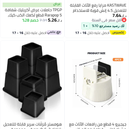
عرض
KASTWAVE مزايا رفع الأثاث القابلة
TPGP حاملات عرض أكريليك شفافة
للتعديل 4.5 إنش قوية للاستخدام
7.64
Rarapop 5 قطع لكعك الكب كيك،
للطاولة والأريكة وإطار السرير (4
د.ك‏
5.26
أقل سعر في السنة
7.31
خصم 28%
الشخصيات، والمجوهرات
قطع)
د.ك‏
أقل سعر في السنة
لك رصيد مسترجع 10%
+ 1
احصل عليه خلال
16 - 17
احصل عليه خلال
16 - 17
اغسطس
اغسطس
جيجيرو 4 قطع من رافعات الأثاث مع
هومستر مُرَفَّات سرير قابلة للتعديل