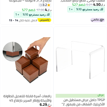
مشبك لولبي، قطع لرفع المكتب،
بارتفاع 3، 5، 8 بوصة – مجموعة
4.50
6.21
خصم 27%
رافعات للسرير تناسب أرجل الكراسي
مُرَفَّات أثاث عالي الجودة من 4 قطع
3.2
3
د.ك‏
المربعة/المستديرة بقطر 0.3-1.9
لسرائر وكراسي كونتري وطاولات
4
17.90
خصم 77%
لك رصيد مسترجع 10%
+ 1
د.ك‏
بوصة، وصلات لرفع الكراسي
العمل – تخزين تحت السرير وحاجة
لك رصيد مسترجع 10%
+ 1
والأرائك، أبيض
أساسية في غرف النوم – تدعم حتى
احصل عليه خلال
14 - 15
1300 رطل – أسود
اغسطس
عرض
رافعات أسرة قابلة للتعديل للطاولة
TPGP حامل عرض مستطيل من
والأريكة وإطار السرير بارتفاع 45
6.29
الأكريليك الشفاف من بلايمور، 2"
بوصة، رافعات قوية (طقم من 4)
د.ك‏