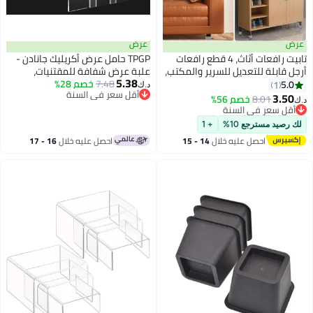
عرض
عرض
تابيت رافعات أثاث، 4 قطع رافعات
TPGP حامل عرض أكريليك جانادن -
أرجل قابلة للتعديل للسرير والمكتب،
علبة عرض شفافة للمقتنيات،
5.38
ارتفاع 2.96 بوصة للتخزين أسفل
7.48
خصم 28%
الكعك، والمجوهرات (عبوة من 6)
5.0
1
د.ك‏
أقل سعر في السنة
السرير، رافعات مربعة قابلة
3.50
8.01
خصم 56%
د.ك‏
أقل سعر في السنة
للتكديس للأرائك والخزائن وغرف
أقل سعر في السنة
الطلاب
أقل سعر في السنة
لك رصيد مسترجع 10%
+ 1
احصل عليه خلال
14 - 15
احصل عليه خلال
16 - 17
اغسطس
اغسطس