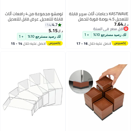
KASTWAVE دعامات أثاث سرير قابلة
تومشو مجموعة من 4 رافعات أثاث
للتعديل 4.5 بوصة قوية لتحمل
قابلة للتعديل، عرض قابل للتعديل
7.64
طاولة أريكة إطار سرير (4 قطع)
من 0.4 بوصة إلى 2 بوصة، ارتفاع 3.2
4.7
14
د.ك‏
أقل سعر في السنة
بوصة، رافعات سرير شديدة التحمل
5.15
د.ك‏
أقل سعر في السنة
بتصميم مشبك، أدوات تسوية تُثبّت
لك رصيد مسترجع 10%
+ 1
لك رصيد مسترجع 10%
+ 1
بمشابك لأرجل الكراسي والطاولات
احصل عليه خلال
16 - 17
احصل عليه خلال
14 - 15
والأرائك والخزائن، رافعات أرجل
اغسطس
اغسطس
لتمديد ارتفاع الأثاث (أسود)