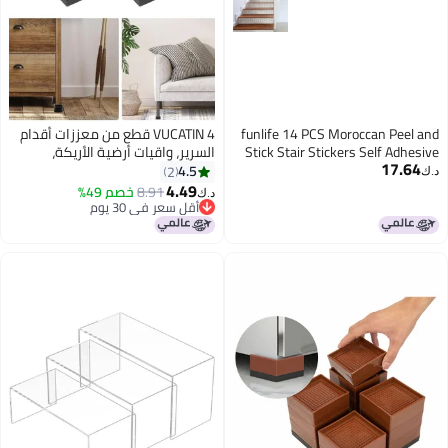
funlife 14 PCS Moroccan Peel and
VUCATIN 4 قطع من معززات أقدام
Stick Stair Stickers Self Adhesive
السرير، واقيات أرضية الأريكة،
17.64
Boho Vinyl Stair Risers Decals
رافعات الأثاث، رافعة سرير الأثاث
4.5
2
د.ك‏
Staircase Murals Decor for Steps
القابلة للتعديل، رافعات أرجل الأثاث،
4.49
8.91
خصم 49%
د.ك‏
3937X708 Light Brown
رافعات الأريكة لدعامات الأريكة،
أقل سعر في 30 يوم
أقل سعر في 30 يوم
قاعدة بلاستيكية غير قابلة للانزلاق
(أسود)