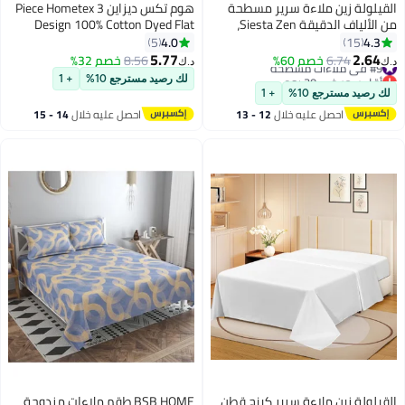
القيلولة زين ملاءة سرير مسطحة
هوم تكس ديزاين 3 Piece Hometex
من الألياف الدقيقة Siesta Zen،
Design 100% Cotton Dyed Flat
ناعمة للغاية وجيدة التهوية، خفيفة
Sheet Set MICROCHIP - 1 Flat
4.0
4.3
5
15
الوزن، مقاومة للتجاعيد ومتينة،
Sheet (240x260 cm) + 2 Pillow
5.77
2.64
#9 في ملاءات مسطحة
6.74
خصم 60%
8.56
خصم 32%
د.ك‏
د.ك‏
6
بجودة فنادق، سهلة العناية،
Covers (50x80 cm)
أقل سعر في 30 يوم
لك رصيد مسترجع 10%
+ 1
#9 في ملاءات مسطحة
للاستخدام في جميع المواسم
لك رصيد مسترجع 10%
+ 1
(فردي/مزدوج/كوين/كينج)
احصل عليه خلال
12 - 13
احصل عليه خلال
14 - 15
اغسطس
اغسطس
القيلولة زين ملاءة سرير كينج قطن
BSB HOME طقم ملاءات مزدوجة