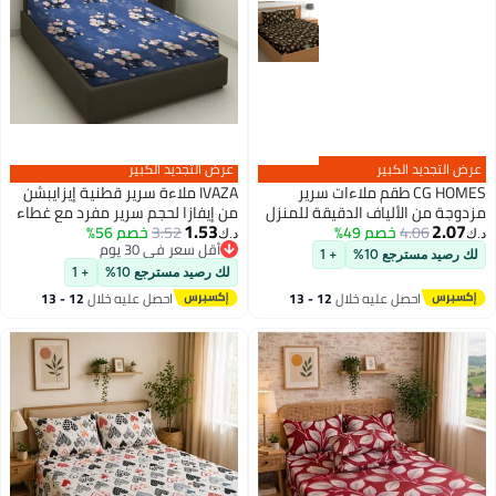
عرض التجديد الكبير
عرض التجديد الكبير
CG HOMES طقم ملاءات سرير
IVAZA ملاءة سرير قطنية إيزايبشن
مزدوجة من الألياف الدقيقة للمنزل
من إيفازا لحجم سرير مفرد مع غطاء
1.53
2.07
4.06
خصم 49%
3.52
خصم 56%
وسادة واحد - تصميم زهور زرقاء
د.ك‏
د.ك‏
أقل سعر في 30 يوم
داكنة
لك رصيد مسترجع 10%
+ 1
أقل سعر في 30 يوم
لك رصيد مسترجع 10%
+ 1
احصل عليه خلال
12 - 13
احصل عليه خلال
12 - 13
اغسطس
اغسطس