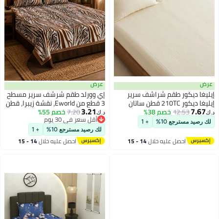
عرض
عرض
إيليغا ديكور طقم شراشف سرير
إي وورلد طقم شرشف سرير مسطح
إيليغا ديكور 210TC قطن ساتان
3 قطع من Eworld، نقشة زيبرا، قطن
3.21
7.67
12.53
خصم 38%
مخطط مزدوج 3 قطع | ملاءة ساتان
7.20
خصم 55%
100%، 125 GSM، 1 شرشف مسطح
د.ك‏
د.ك‏
11
أقل سعر في 30 يوم
ناعمة وقابلة للتنفس 206x250 سم
+ 2 غطاء وسادة – متوفر بمقاسات
لك رصيد مسترجع 10%
+ 1
أقل سعر في 30 يوم
| معتمد من OEKO-TEX و ECAS
كينج، كوين، وسينجل
لك رصيد مسترجع 10%
+ 1
احصل عليه خلال
14 - 15
احصل عليه خلال
14 - 15
اغسطس
اغسطس