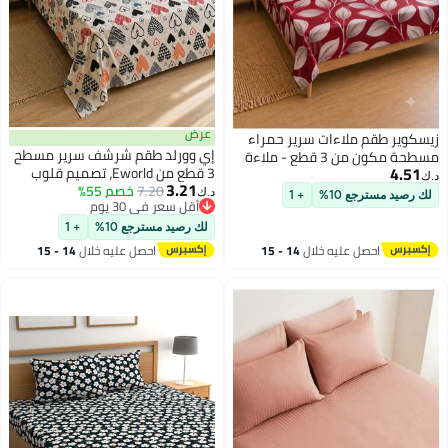
عرض
زيسكوير طقم ملاءات سرير حمراء
إي وورلد طقم شرشف سرير مسطح
مسطحة مكون من 3 قطع - ملاءة
4.51
3 قطع من Eworld، تصميم قلوب
سرير فاخرة بتصميم ورقة شجر على
د.ك‏
3.21
7.20
خصم 55%
هندسية، قطن 100%، 125 GSM، 1
شكل خلية نحل مصنوعة من القطن
د.ك‏
لك رصيد مسترجع 10%
+ 1
11
أقل سعر في 30 يوم
شرشف مسطح + 2 غطاء وسادة –
بنسبة 100%، تتضمن ملاءة مسطحة
أقل سعر في 30 يوم
متوفر بمقاسات كينج، كوين،
واحدة وغطاءين للوسائد، طقم
لك رصيد مسترجع 10%
+ 1
وسينجل
مفروشات ناعم وجيد التهوية بوزن
احصل عليه خلال
14 - 15
احصل عليه خلال
14 - 15
125 جرامًا للمتر المربع، مناسب
اغسطس
اغسطس
لأسرة كينج وكوين وسينجلد.