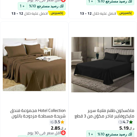
كيس وسادة 50x75 سم
لك رصيد مسترجع 10%
+ 1
أقل سعر في 30 يوم
لك رصيد مسترجع 10%
+ 1
احصل عليه خلال
12 - 13
احصل عليه خلال
12 - 13
اغسطس
اغسطس
ماكسكون طقم ملاية سرير
Hotel Collection مجموعة فندق
مايكروفايبر فاخر مكوّن من 3 قطع
شريحة مسطحة مزدوجة باللون
– ملاية مسطحة مقاس (230×255
البني القهوة مع 2 غطاء وسادة
3.5
4.7
6
3
سم) مع 2 كيس وسادة (50×75 سم)
220x240 سم
2.85
5.19
د.ك‏
د.ك‏
5
15
– ناعم جداً، قابل للتنفس، ومقاوم
أقل سعر في 30 يوم
لك رصيد مسترجع 10%
+ 1