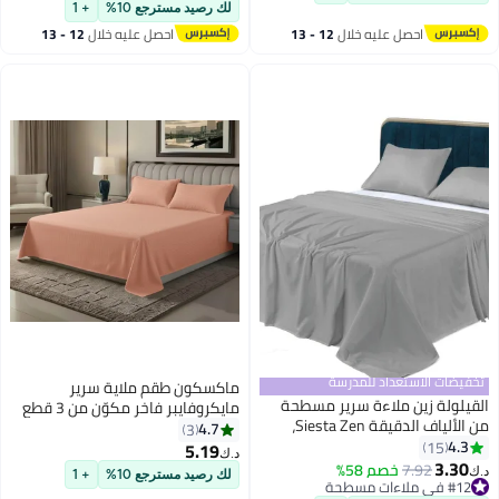
للتجاعيد – مناسب لأسرة الكوين
أقل سعر في 30 يوم
لك رصيد مسترجع 10%
+ 1
والكينج – مثالي للاستخدام المنزلي
احصل عليه خلال
12 - 13
احصل عليه خلال
12 - 13
والفندقي
اغسطس
اغسطس
تخفيضات الاستعداد للمدرسة
ماكسكون طقم ملاية سرير
القيلولة زين ملاءة سرير مسطحة
مايكروفايبر فاخر مكوّن من 3 قطع
من الألياف الدقيقة Siesta Zen،
– ملاية مسطحة مقاس (230×255
4.7
3
ناعمة للغاية وجيدة التهوية، خفيفة
4.3
15
سم) مع 2 كيس وسادة (50×75 سم)
5.19
د.ك‏
15
6
الوزن، مقاومة للتجاعيد ومتينة،
3.30
– ناعم جداً، قابل للتنفس، ومقاوم
7.92
خصم 58%
د.ك‏
لك رصيد مسترجع 10%
+ 1
بجودة فنادق، سهلة العناية،
#12 في ملاءات مسطحة
للتجاعيد – مناسب لأسرة الكوين