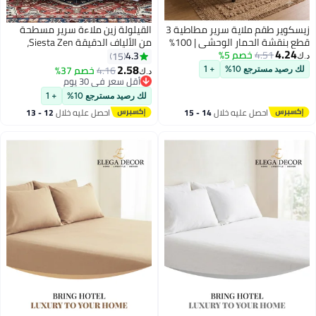
زيسكوير طقم ملاية سرير مطاطية 3
القيلولة زين ملاءة سرير مسطحة
قطع بنقشة الحمار الوحشي | 100%
من الألياف الدقيقة Siesta Zen،
4.24
4.51
خصم 5%
قطن ناعم وجيد التهوية، 125 GSM،
ناعمة للغاية وجيدة التهوية، خفيفة
4.3
15
د.ك‏
يشمل شرشف مطاطي + غطائي
الوزن، مقاومة للتجاعيد ومتينة،
2.58
4.16
خصم 37%
لك رصيد مسترجع 10%
+ 1
د.ك‏
6
وسادة | متوفر بمقاسات كينج
بجودة فنادق، سهلة العناية،
أقل سعر في 30 يوم
وكوين وسنجل
أقل سعر في 30 يوم
للاستخدام في جميع المواسم
لك رصيد مسترجع 10%
+ 1
(فردي/مزدوج/كوين/كينج)
احصل عليه خلال
14 - 15
احصل عليه خلال
12 - 13
اغسطس
اغسطس