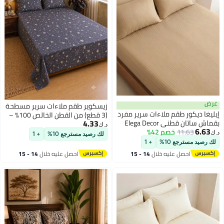
عرض
زيسكوير طقم ملاءات سرير مسطحة
إيليغا ديكور طقم ملاءات سرير مفرد
(3 قطع) من القطن الخالص 100% –
4.33
بقماش ساتان قطني Elega Decor
طقم مفروشات ناعم وجيد التهوية
د.ك‏
6.63
11.63
خصم 42%
210TC مخطط 2 قطعة | ملاءة
يضم ملاءة مسطحة واحدة وغطاءين
د.ك‏
لك رصيد مسترجع 10%
+ 1
3
مسطحة ساتان ناعمة وقابلة
للوسائد | ملاءة قطنية مطبوعة
لك رصيد مسترجع 10%
+ 1
للتنفس 180x260 سم | 1 غطاء
عالية الجودة | متوفر بمقاسات كينغ
احصل عليه خلال
14 - 15
احصل عليه خلال
14 - 15
وسادة 50x75 سم | معتمد من
(King) وكوين (Queen) ومفرد
اغسطس
اغسطس
OEKO-TEX و ECAS
(Single)