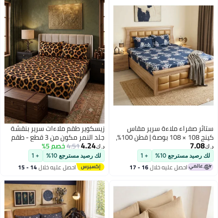
ستائر صفراء ملاءة سرير مقاس
زيسكوير طقم ملاءات سرير بنقشة
كينج 108 × 108 بوصة | قطن 100%،
جلد النمر مكون من 3 قطع - طقم
4.24
7.08
نسيج مزدوج، 800 خيط في البوصة |
4.51
خصم 5%
ملاءات سرير فاخر مصنوع من القطن
د.ك‏
د.ك‏
فائقة النعومة، مقاومة للتجاعيد،
الخالص 100%، بوزن 125 غرام/متر
لك رصيد مسترجع 10%
+ 1
لك رصيد مسترجع 10%
+ 1
2
مفروشات فاخرة مع أغطية وسائد
مربع، ناعم ومريح، يتضمن ملاءة
احصل عليه خلال
16 - 17
احصل عليه خلال
14 - 15
متطابقة
سرير واحدة وغطاءين للوسائد | طقم
اغسطس
اغسطس
ملاءات فاخر بنقشة جلد النمر
مناسب لأسرة مقاس كينج، كوين،
ومفردة