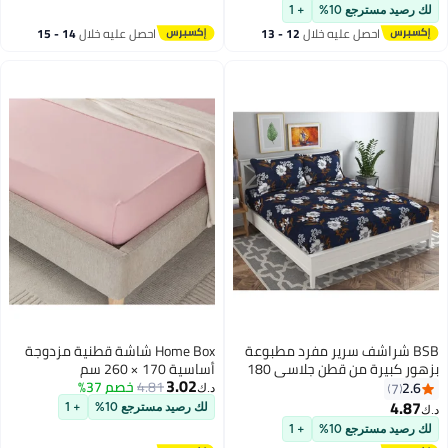
#12 في ملاءات مسطحة
للاستخدام في جميع المواسم
والكينج – مثالي للاستخدام المنزلي
لك رصيد مسترجع 10%
+ 1
(فردي/مزدوج/كوين/كينج)
والفندقي
احصل عليه خلال
12 - 13
احصل عليه خلال
14 - 15
اغسطس
اغسطس
BSB شراشف سرير مفرد مطبوعة
Home Box شاشة قطنية مزدوجة
بزهور كبيرة من قطن جلاسي 180
أساسية 170 × 260 سم
3.02
TC مع غطاء وسادة بحجم كينج،
4.81
خصم 37%
2.6
7
د.ك‏
(60x90 بوصة، 4 x 6 أقدام) 148 x
4.87
لك رصيد مسترجع 10%
+ 1
د.ك‏
5
228 سم
لك رصيد مسترجع 10%
+ 1