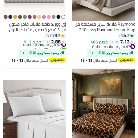
Raymond ملاءة سرير مسطحة من
إي وورلد طقم ملايات فاخر مكون
Raymond Home King بعدد 210
من 3 قطع بتصميم مخطط باللون
خيط، أغطية سرير صلبة من القطن
الأبيض، يحتوي على شرشف مسطح
3.5
4.2
319
5
بنسبة 100% مع 2 كيس وسادة -
وغطاءين للوسائد، مثالي للفنادق
2.88
7.12
21.09
خصم 66%
#2 في ملاءات مسطحة
3.33
خصم 13%
د.ك‏
د.ك‏
13
3
أبيض (274 * 274 سم)
والمنازل. مصنوع من قماش
#7 في ملاءات مسطحة
تم بيع +30 مؤخرًا
#7 في ملاءات مسطحة
#2 في ملاءات مسطحة
مايكروفايبر فائق النعومة وقابل
لك رصيد مسترجع 10%
+ 1
لك رصيد مسترجع 10%
+ 1
للتنفس، يوفر راحة مثالية طوال
احصل عليه خلال
12 - 13
احصل عليه خلال
12 - 13
العام وفي جميع الفصول. (مقاس
اغسطس
اغسطس
مفرد/مزدوج).