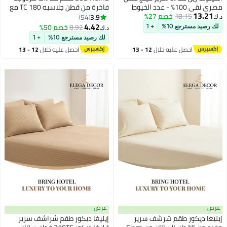
مصري نقي 100% - عدد الخيوط
فاخرة من قطن جلاسيه 180 TC مع
13.21
800، أبيض
18.15
خصم 27%
2 غطاء وسادة 200 x 180 + 25.4
3.9
54
د.ك‏
سم - أزرق/أصفر
4.42
8.92
خصم 50%
لك رصيد مسترجع 10%
+ 1
د.ك‏
11
لك رصيد مسترجع 10%
+ 1
احصل عليه خلال
12 - 13
احصل عليه خلال
12 - 13
اغسطس
اغسطس
عرض
عرض
إيليغا ديكور طقم شرشف سرير
إيليغا ديكور طقم شراشف سرير