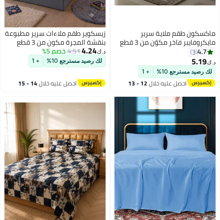
ماكسكون طقم ملاية سرير
زيسكوير طقم ملاءات سرير مطبوعة
مايكروفايبر فاخر مكوّن من 3 قطع
بنقشة المجرة مكون من 3 قطع
4.24
– ملاية مسطحة مقاس (230×255
4.51
خصم 5%
لغرفة نوم الأطفال | طقم ملاءات
4.7
3
د.ك‏
سم) مع 2 كيس وسادة (50×75 سم)
قطنية ناعمة وجيدة التهوية 100%،
5.19
لك رصيد مسترجع 10%
+ 1
د.ك‏
15
– ناعم جداً، قابل للتنفس، ومقاوم
ملاءة مطاطية 125 جرام/متر مربع
لك رصيد مسترجع 10%
+ 1
للتجاعيد – مناسب لأسرة الكوين
مع غطاءين للوسائد | ملاءات سرير
احصل عليه خلال
12 - 13
احصل عليه خلال
14 - 15
والكينج – مثالي للاستخدام المنزلي
بنقشة الفضاء متوفرة بمقاسات
اغسطس
اغسطس
والفندقي
كينج، كوين، ومفرد