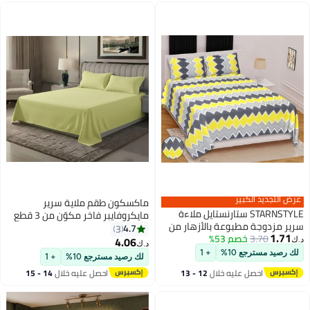
عرض التجديد الكبير
ماكسكون طقم ملاية سرير
STARNSTYLE ستارنستايل ملاءة
مايكروفايبر فاخر مكوّن من 3 قطع
سرير مزدوجة مطبوعة بالأزهار من
– ملاية مسطحة مقاس (180×240
4.7
3
1.71
3.70
خصم 53%
بولي قطن 220 TC بحجم كينغ مع 2
سم) مع 2 كيس وسادة (50×75 سم)
4.06
د.ك‏
د.ك‏
15
غطاء وسادة، ألوان صفراء
– ناعم جداً، قابل للتنفس، ومقاوم
لك رصيد مسترجع 10%
+ 1
لك رصيد مسترجع 10%
+ 1
للتجاعيد – مناسب لأسرة السنجل
احصل عليه خلال
12 - 13
احصل عليه خلال
14 - 15
والتوين – مثالي للاستخدام المنزلي
اغسطس
اغسطس
والفندقي