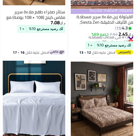
تخفيضات الاستعداد للمدرسة
ستائر صفراء طقم ملاءة سرير
القيلولة زين ملاءة سرير مسطحة
مقاس كينج (108 × 108 بوصة) مع
7.08
من الألياف الدقيقة Siesta Zen،
أغطية وسائد | قطن 100% | 800
د.ك‏
ناعمة للغاية وجيدة التهوية، خفيفة
4.3
15
خيط في البوصة المربعة، ناعم
لك رصيد مسترجع 10%
+ 1
6
الوزن، مقاومة للتجاعيد ومتينة،
2.45
للغاية | طقم ملاءات سرير فاخرة
#13 في ملاءات مسطحة
7.92
خصم 69%
د.ك‏
بجودة فنادق، سهلة العناية،
أقل سعر في 30 يوم
ناعمة ومريحة وسهلة العناية.
#13 في ملاءات مسطحة
للاستخدام في جميع المواسم
لك رصيد مسترجع 10%
+ 1
(فردي/مزدوج/كوين/كينج)
احصل عليه خلال
12 - 13
احصل عليه خلال
16 - 17
اغسطس
اغسطس