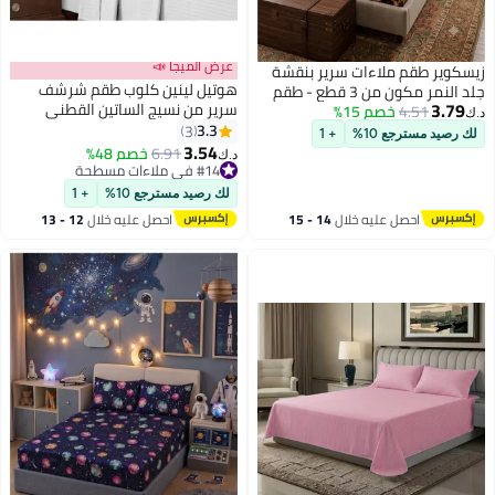
عرض الميجا 📣
زيسكوير طقم ملاءات سرير بنقشة
هوتيل لينين كلوب طقم شرشف
جلد النمر مكون من 3 قطع - طقم
3.79
سرير من نسيج الساتين القطني
4.51
خصم 15%
ملاءات سرير فاخر مصنوع من القطن
د.ك‏
بتصميم مخطط مقاس 1 سم من
3.3
الخالص 100%، بوزن 125 غرام/متر
3
لك رصيد مسترجع 10%
+ 1
القطن بنسبة 100% من قطعتين
3.54
مربع، ناعم ومريح، يتضمن ملاءة
6.91
خصم 48%
د.ك‏
قطن أبيض 160x220سم
سرير واحدة وغطاءين للوسائد | طقم
#14 في ملاءات مسطحة
#14 في ملاءات مسطحة
ملاءات فاخر بنقشة جلد النمر
لك رصيد مسترجع 10%
+ 1
مناسب لأسرة مقاس كينج، كوين،
احصل عليه خلال
14 - 15
احصل عليه خلال
12 - 13
ومفردة
اغسطس
اغسطس