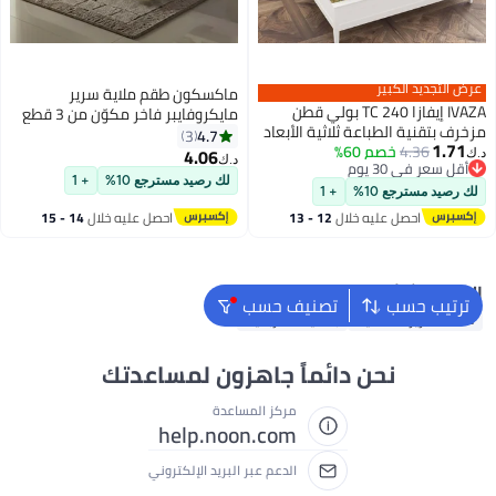
عرض التجديد الكبير
ماكسكون طقم ملاية سرير
IVAZA إيفازا 240 TC بولي قطن
مايكروفايبر فاخر مكوّن من 3 قطع
مزخرف بتقنية الطباعة ثلاثية الأبعاد
– ملاية مسطحة مقاس (180×240
4.7
3
1.71
4.36
خصم 60%
- ورقة سرير مفرد مع غطاء وسادة -
سم) مع 2 كيس وسادة (50×75 سم)
4.06
د.ك‏
د.ك‏
15
أقل سعر في 30 يوم
ورقة رمادية ذات أوراق
– ناعم جداً، قابل للتنفس، ومقاوم
أقل سعر في 30 يوم
لك رصيد مسترجع 10%
+ 1
للتجاعيد – مناسب لأسرة السنجل
لك رصيد مسترجع 10%
+ 1
والتوين – مثالي للاستخدام المنزلي
احصل عليه خلال
12 - 13
احصل عليه خلال
14 - 15
والفندقي
اغسطس
اغسطس
البحث الشائع
ترتيب حسب
تصنيف حسب
ملاءة سرير مطاطية
بطانية كهربائية
نحن دائماً جاهزون لمساعدتك
مركز المساعدة
help.noon.com
الدعم عبر البريد الإلكتروني