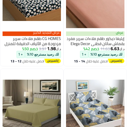
عرض
عرض التجديد الكبير
إيليغا ديكور طقم ملاءات سرير مفرد
CG HOMES طقم ملاءات سرير
بقماش ساتان قطني Elega Decor
مزدوجة من الألياف الدقيقة للمنزل
1.98
6.63
11.63
خصم 42%
210TC مخطط 2 قطعة | ملاءة
3.97
خصم 50%
د.ك‏
د.ك‏
مسطحة ساتان ناعمة وقابلة
لك رصيد مسترجع 10%
+ 1
لك رصيد مسترجع 10%
+ 1
للتنفس 180x260 سم | 1 غطاء
احصل عليه خلال
14 - 15
احصل عليه خلال
12 - 13
وسادة 50x75 سم | معتمد من
اغسطس
اغسطس
OEKO-TEX و ECAS