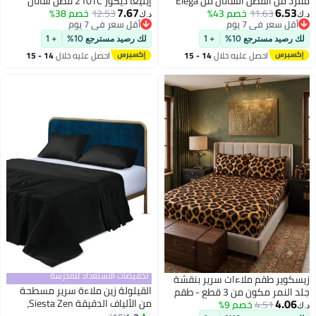
مفرد من القطن الساتان من Elega
إيليغا ديكور 210TC قطن ساتان
7.67
6.53
11.63
خصم 43%
Decor 210TC ، 2 قطعة | شرشف
12.53
خصم 38%
مزدوج الخطوط 3 قطع | ملاءة ساتان
د.ك‏
د.ك‏
أقل سعر في 7 يوم
أقل سعر في 7 يوم
مسطح ناعم وقابل للتنفس
ناعمة وقابلة للتنفس 206x250 سم
أقل سعر في 7 يوم
أقل سعر في 7 يوم
180x260 سم | غطاء وسادة 50x75
| معتمد من OEKO-TEX و ECAS
لك رصيد مسترجع 10%
+ 1
لك رصيد مسترجع 10%
+ 1
سم | معتمد من OEKO-TEX و ECAS
احصل عليه خلال
14 - 15
احصل عليه خلال
14 - 15
اغسطس
اغسطس
تخفيضات الاستعداد للمدرسة
زيسكوير طقم ملاءات سرير بنقشة
القيلولة زين ملاءة سرير مسطحة
جلد النمر مكون من 3 قطع - طقم
4.06
من الألياف الدقيقة Siesta Zen،
4.51
خصم 9%
ملاءات سرير فاخر مصنوع من القطن
د.ك‏