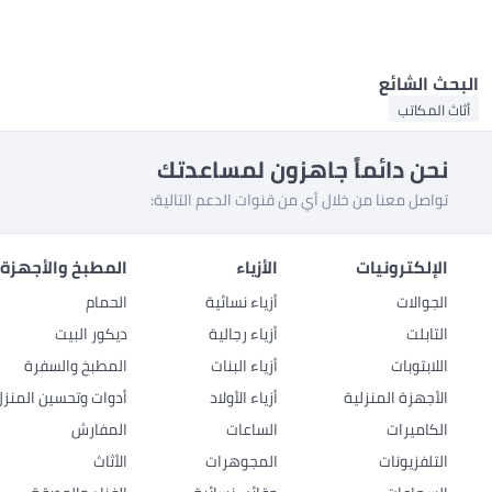
البحث الشائع
أثاث المكاتب
نحن دائماً جاهزون لمساعدتك
تواصل معنا من خلال أي من قنوات الدعم التالية:
الإلكترونيات
الأزياء
المطبخ والأجهزة 
الجوالات
أزياء نسائية
الحمام
التابلت
أزياء رجالية
ديكور البيت
اللابتوبات
أزياء البنات
المطبخ والسفرة
الأجهزة المنزلية
أزياء الأولاد
أدوات وتحسين المنزل
الكاميرات
الساعات
المفارش
التلفزيونات
المجوهرات
الأثاث