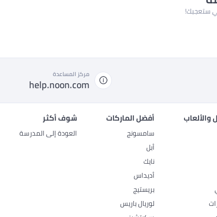
لتي ستعجبك!
مركز المساعدة
help.noon.com
 والألعاب
أفضل الماركات
شوف أكثر
سامسونج
العودة إلى المدرسة
أبل
نايك
أديداس
بريستيج
ات
لوريال باريس