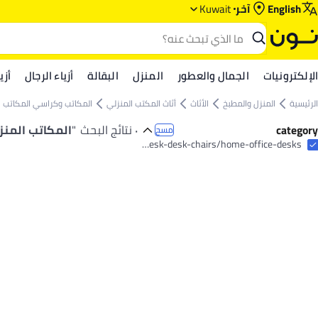
English
آخر
Kuwait
الإلكترونيات
الجمال والعطور
المنزل
البقالة
أزياء الرجال
أزي
الرئيسية
المنزل والمطبخ
الأثاث
أثاث المكتب المنزلي
المكاتب وكراسي المكاتب
category
٠ نتائج البحث
"
المكاتب المنز
مسح
home-and-kitchen/furniture-10180/home-office-furniture/desk-desk-chairs/home-office-desks