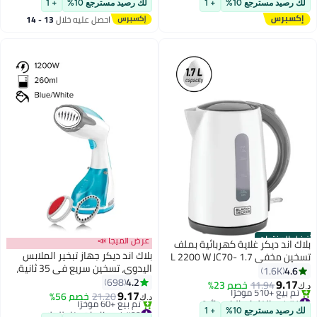
سريع وسهل، 5.4 W NVC115JL-B5
لك رصيد مسترجع 10%
+ 1
لك رصيد مسترجع 10%
+ 1
تم بيع +100 مؤخرًا
أبيض/ رمادي
احصل عليه خلال
13 - 14
#6 في أجهزة طهي الأرز
اغسطس
أفضل المنتجات
عرض الميجا 📣
بلاك اند ديكر غلاية كهربائية بملف
بلاك اند ديكر جهاز تبخير الملابس
تسخين مخفي 1.7 L 2200 W JC70-
اليدوي، تسخين سريع في 35 ثانية،
B5 أبيض/ رمادي
4.6
1.6K
خزان قابل للفصل سعة 260 مل،
4.2
698
9.17
11.94
خصم 23%
د.ك‏
تقنية مضادة للتقطير، قفل بخار
9.17
#1 في الغلايات الكهربائية
21.20
خصم 56%
د.ك‏
مستمر، تصميم مدمج، ملحقات
باقي 6 وحدات في المخزون
#22 في كاويات بخار للملابس
لك رصيد مسترجع 10%
+ 1