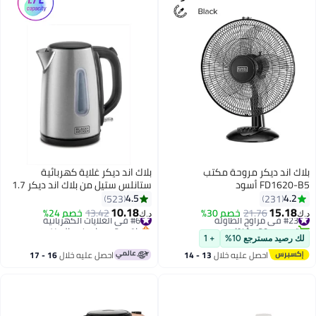
بلاك اند ديكر مروحة مكتب
بلاك اند ديكر غلاية كهربائية
FD1620-B5 أسود
ستانلس ستيل من بلاك اند ديكر 1.7
L 2200 W JC450-B5 أسود/ فضي
4.5
4.2
523
231
10.18
15.18
#23 في مراوح الطاولة
21.76
خصم 30%
#6 في الغلايات الكهربائية
13.42
خصم 24%
د.ك‏
د.ك‏
تم بيع +20 مؤخرًا
باقي 2 وحدات في المخزون
#23 في مراوح الطاولة
#6 في الغلايات الكهربائية
لك رصيد مسترجع 10%
+ 1
احصل عليه خلال
13 - 14
احصل عليه خلال
16 - 17
اغسطس
اغسطس