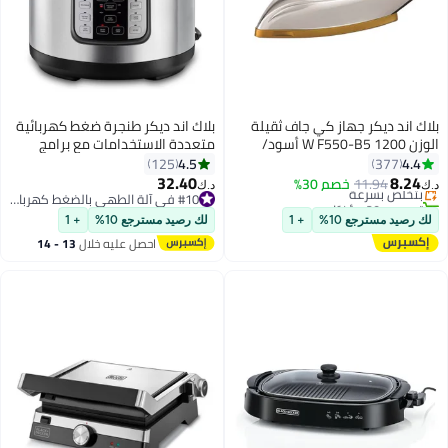
بلاك اند ديكر جهاز كي جاف ثقيلة
بلاك اند ديكر طنجرة ضغط كهربائية
الوزن 1200 W F550-B5 أسود/
متعددة الاستخدامات مع برامج
ذهبي/أبيض
ذكية، ميزات أمان، آمنة للغسل في
4.5
4.4
125
377
غسالة الأطباق، تتضمن ملحقات،
32.40
8.24
11.94
بتخلّص بسرعة
خصم 30%
د.ك‏
د.ك‏
وجبات سريعة وسهلة. 6 L 1000 W
تم بيع +20 مؤخرًا
#10 في آلة الطهي بالضغط كهربائية
بتخلّص بسرعة
PCP1000-B5 فضي/ أسود
#10 في آلة الطهي بالضغط كهربائية
لك رصيد مسترجع 10%
+ 1
لك رصيد مسترجع 10%
+ 1
احصل عليه خلال
13 - 14
اغسطس