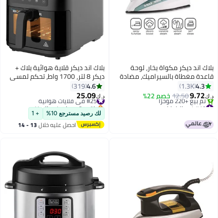
بلاك اند ديكر مكواة بخار، لوحة
بلاك اند ديكر قلاية هوائية بلاك +
قاعدة مغطاة بالسيراميك، مضادة
ديكر 8 لتر، 1700 واط، تحكم لمسي
للتكلس والتنقيط، تنظيف ذاتي،
رقمي، سلة مستطيلة واسعة، 7
4.6
4.3
319
1.3K
إيقاف تلقائي، بخار عمودي، قاعدة
وظائف مسبقة، تقنية الحمل
25.09
9.72
12.50
خصم 22%
#25 في قلايات هوائية
د.ك‏
د.ك‏
غير لاصقة، تزيل التجاعيد العنيدة،
الهوائي السريع، درجة حرارة قابلة
#10 في الكوايات
باقي 2 وحدات في المخزون
باقي 2 وحدات في المخزون
220 ml 1750 W X1600-B5 متعدد
#25 في قلايات هوائية
للتعديل، طهي بدون دخان، أسود -
لك رصيد مسترجع 10%
+ 1
تم بيع +220 مؤخرًا
الألوان
SAF80W-B5
احصل عليه خلال
13 - 14
#10 في الكوايات
اغسطس