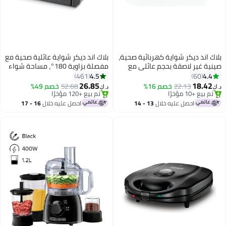
بلاك اند ديكر شواية كهربائية صحية،
بلاك اند ديكر شواية عائلية صحية مع
صينية غير لاصقة بحجم عائلي مع
مفصلة بزاوية 180°، مساحة شواء
غطاء زجاجي، تحكم في درجة الحرارة
1500 سم²، 5 مستويات تعديل
4.5
4.4
461
60
بخمسة مستويات، مقابض بلمسة
للارتفاع، تحكم في درجة الحرارة
26.85
18.42
22.13
خصم 16%
52.68
خصم 49%
د.ك‏
د.ك‏
باردة، تصريف فعال للدهون، قابلة
متغير، صينية تنقيط قابلة للإزالة،
#9 في الشوايات المنحنية
#1 في الشوايات المنحنية
بتخلّص بسرعة
للغسل في غسالة الصحون، 1500 W
باقي 1 وحدات في المخزون
مقبض بلمسة باردة، 2000 W
احصل عليه خلال
13 - 14
احصل عليه خلال
16 - 17
تم بيع +10 مؤخرًا
تم بيع +120 مؤخرًا
GH1500-B5 أسود
CG2000-B5 أسود/فضي
اغسطس
اغسطس
#9 في الشوايات المنحنية
#1 في الشوايات المنحنية