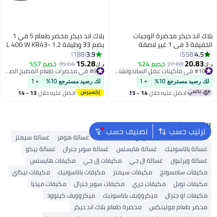
بلاك اند ديكر محضرة الوجبات
بلاك اند ديكر محضر طعام 5 في 1
الخفيفة 3 في 1 غير لاصقة
يضم 33 وظيفة 1.2 L 400 W KR43-
للساندويتش, 4 شرائح, صانعة
B5 أسود
3.9
4.5
188
558
الساندويتشات و الوافل بألواح قابلة
15.28
20.83
27.68
خصم 24%
#10 في ماكينات عمل الساندوتشات ومكابس ساندوتشات البانيني
35.64
خصم 57%
#9 في محضرات طعام المطبخ الصغيرة
د.ك‏
د.ك‏
للفصل , ماكينة تحضير
تم بيع +20 مؤخرًا
تم بيع +20 مؤخرًا
الساندويتشات وتسخين الوجبات
#10 في ماكينات عمل الساندوتشات ومكابس ساندوتشات البانيني
#9 في محضرات طعام المطبخ الصغيرة
لك رصيد مسترجع 10%
+ 1
لك رصيد مسترجع 10%
+ 1
الخفيفة، شواية ساندويتشات ووافل
احصل عليه خلال
14 - 15
احصل عليه خلال
13 - 14
قابلة للتبديل بفتحتين غير لاصقتين
اغسطس
اغسطس
مع مؤشر وأضواء جاهزة للطهي,
1400 واط TS4130-B5 1400 W
TS4130-B5
البحث الشائع
ترتيب حسب
تصنيف حسب
غطاء الغسالة
غسالة بوش
غسالة ميديا
غسالة هوفر
غسالة سيمنز
غسالة باناسونيك
غسالة هايسنس
غسالة سوبر جنرال
غسالة بيكو
غسالة ويرلبول
غسالة ال جي
مكيفات إل جي
مكيفات هايسنس
مكيفات سامسونج
مكيفات سيمنز
مكيفات باناسونيك
مكيفات نيكاي
مكيفات نوبل
مكيفات جري
مكيفات سوبر جنرال
مكيفات ميديا
مكيفات او جنرال
ميكروويف باناسونيك
ميكروويف كينوود
محضر طعام مولينكس
محضرة طعام بلاك اند ديكر