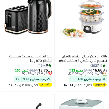
بلاك اند ديكر طباخ الطعام بالبخار،
بلاك اند ديكر مجموعة محمصة
تصميم قابل للفصل 3 طبقات، تحكم
الإفطار 870 واط
بالوقت، تحضير وجبات سريعة
4.8
4.6
19
392
وسهلة، آمن في غسالة الصحون،
13.75
16.66
باقي 3 وحدات في المخزون
21.76
خصم 23%
أقل سعر في 30 يوم
36.94
خصم 62%
د.ك‏
د.ك‏
خفيف الوزن 1.98 كجم، 220-240
تم بيع +20 مؤخرًا
باقي 1 وحدات في المخزون
باقي 3 وحدات في المخزون
فولت، فعال ومضغوط
أقل سعر في 30 يوم
لك رصيد مسترجع 10%
+ 1
لك رصيد مسترجع 10%
+ 1
احصل عليه خلال
13 - 14
احصل عليه خلال
13 - 14
اغسطس
اغسطس