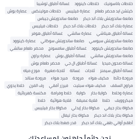
خلاطات باناسونيك
خلاطات كينوود
غسالة أطباق توشيبا
كيتشن ايد محضر طعام
عصارة فيليبس
خلاطات مولينكس
عصارة بوش
صانعة ساندويتش بلاك آند ديكر
صانعة ساندويتش جيباس
عصارة بلاك آند ديكر
خلاطات بلاك آند ديكر
خلاطات فيليبس
غسالة أطباق هيتاشي
عصارة ساتشي
غسالة أطباق هوفر
صانعة ساندويتش سيوسي
صانعة ساندويتش سوكاني
عصارة كينوود
صانعة ساندويتش كينوود
غسالة أطباق سامسونج
محضر طعام ساتشي
صانعة ساندويتش ساتشي
غسالة أطباق بوش
عصارة براون
غسالة صحون ميديا
غسالة أطباق ال جي
محضر طعام بوش
غسالة أطباق سيمنز
ثلاجات
غسالة
ثلاجة صغيرة
موزع مياه
مروحة حائط
مكيف هواء
مروحة
مبرد هواء
مروحة ستاند
مراوح السقف
مكيف هواء سبليت
فيرزر أفقي
رف الفرن
خلاط يدوي
عصارة وخلاط
كواية بخار
كواية
خلاط وفرامة
مكنسة كهربائية
ميكروويف
خلاط
قلاية عميقة
قلاية هوائية
خلاط
مكواة بخار جيفي
مكواة بخار إيدلي
مكواة بخار فيليبس
مكواة بخار بلاك اند ديكر
مكواة بخار تيفال
أطقم أواني طهي بلاك آند ديكر
قدر ضغط بلاك ديكر
نحن دائماً جاهزون لمساعدتك