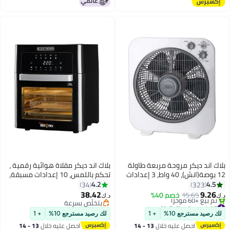
#3 في كاويات بخار للملابس
بلاك اند ديكر مروحة مربعة طاولة
بلاك اند ديكر مقلاة هوائية رقمية ،
12 بوصة(انش)، 40 واط، 3 إعدادات
تحكم باللمس، 10 إعدادات مسبقة،
سرعة، تصميم بخمس شفرات، ارتفاع
درجة حرارة قابلة للتعديل من 80°C
4.2
4.5
34
323
قابل للتعديل FB1220-B5 أبيض
إلى 220°C، تقنية التوصيل الهوائي
38.42
9.26
15.65
خصم 40%
د.ك‏
د.ك‏
السريع، طهي خالٍ من الدخان، 15 L
#6 في مراوح الطاولة
بتخلّص بسرعة
بتخلّص بسرعة
بتخلّص بسرعة
1700 W AOF150-B5 أسود
لك رصيد مسترجع 10%
+ 1
لك رصيد مسترجع 10%
+ 1
تم بيع +60 مؤخرًا
احصل عليه خلال
13 - 14
احصل عليه خلال
13 - 14
#6 في مراوح الطاولة