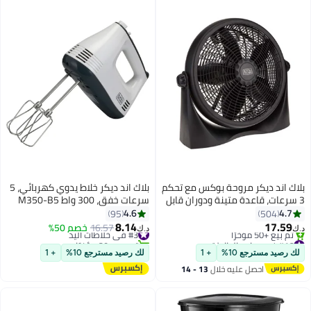
مع مؤشر وأضواء جاهزة للطهي,
750 واط TS2090-B5 شريحتين 750
W TS2090-B5 أسود
بلاك اند ديكر مروحة بوكس ​​مع تحكم
بلاك اند ديكر خلاط يدوي كهربائي، 5
3 سرعات، قاعدة متينة ودوران قابل
سرعات خفق، 300 واط M350-B5
للتعديل - تصميم مضغوط مقاس 16
300 W M350-B5
4.6
4.7
95
504
بوصة FB1620-B5 أسود
أبيض\فضي\أسود
8.14
17.59
#3 في خلاطات اليد
16.57
خصم 50%
د.ك‏
د.ك‏
#16 في مراوح الطاولة
تم بيع +30 مؤخرًا
بتخلّص بسرعة
#3 في خلاطات اليد
لك رصيد مسترجع 10%
+ 1
لك رصيد مسترجع 10%
+ 1
تم بيع +50 مؤخرًا
احصل عليه خلال
13 - 14
#16 في مراوح الطاولة
اغسطس