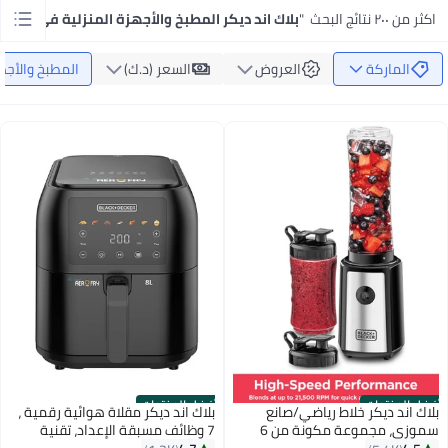
اكثر من ٢٠٠ نتائج البحث
"
بلاك اند ديكر المطبخ والأجهزة المنزلية في الكوي
الماركة
العروض
السعر (د.ك‏)
المطبخ والأجه
أفضل المنتجات
أفضل المنتجات
بلاك اند ديكر خلاط رياضي/صانع
بلاك اند ديكر مقلاة هوائية رقمية ،
سموزي، مجموعة مكونة من 6
7 وظائف مسبقة الإعداد، تقنية
قطع مع زجاجات رياضية بسعة 500
التوصيل الهوائي السريع للقلي