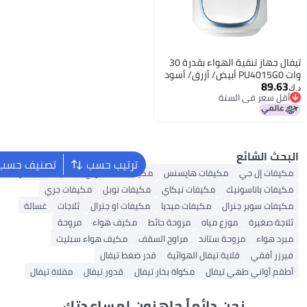
ترتيب حسب
تصنيف حسب
مكيفات سامسونج
مكيفات سيمنز
مكيفات نوبل
مكيفات جري
مكيفات او جنرال
ثلاجات
غسالة
ط
مكيف هواء
مروحة
سقف
مكيف هواء سبليت
در ضغط تيفال
تيفال
قدور تيفال
مقلاة تيفال
هزون لمساعدتك