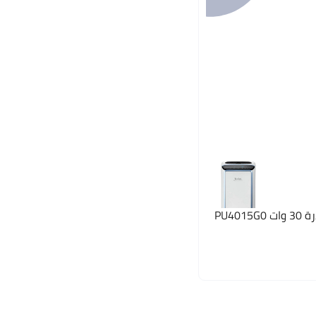
تيفال جهاز تنقية الهواء بقدرة 30 وات PU4015G0