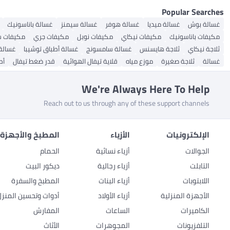
Popular Searches
غسالة بوش
غسالة ميديا
غسالة هوفر
غسالة سيمنز
غسالة باناسونيك
مكيفات باناسونيك
مكيفات نيكاي
مكيفات نوبل
مكيفات جري
مكيفات سو
ثلاجة نيكاي
ثلاجة هايسنس
غسالة سامسونج
غسالة أطباق توشيبا
غسالة
غسالة
ثلاجة صغيرة
موزع مياه
قلاية تيفال الهوائية
قدر ضغط تيفال
أط
We're Always Here To Help
Reach out to us through any of these support channels
الإلكترونيات
الأزياء
المطبخ والأجهزة 
الجوالات
أزياء نسائية
الحمام
التابلت
أزياء رجالية
ديكور البيت
اللابتوبات
أزياء البنات
المطبخ والسفرة
الأجهزة المنزلية
أزياء الأولاد
أدوات وتحسين المنزل
الكاميرات
الساعات
المفارش
التلفزيونات
المجوهرات
الأثاث