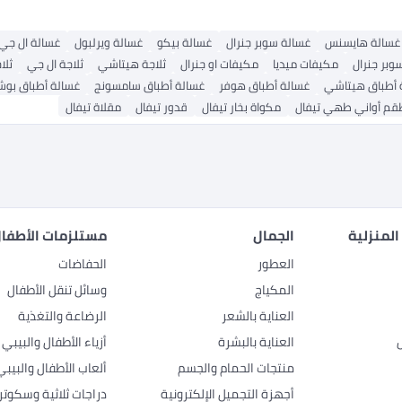
غسالة هايسنس
غسالة سوبر جنرال
غسالة بيكو
غسالة ويرلبول
غسالة ال جي
بر جنرال
مكيفات ميديا
مكيفات او جنرال
ثلاجة هيتاشي
ثلاجة ال جي
ثلا
 أطباق هيتاشي
غسالة أطباق هوفر
غسالة أطباق سامسونج
غسالة أطباق بو
قم أواني طهي تيفال
مكواة بخار تيفال
قدور تيفال
مقلاة تيفال
المنزلية
الجمال
مستلزمات الأطفال
العطور
الحفاضات
المكياج
وسائل تنقل الأطفال
العناية بالشعر
الرضاعة والتغذية
العناية بالبشرة
أزياء الأطفال والبيبي
منتجات الحمام والجسم
ألعاب الأطفال والبيبي
أجهزة التجميل الإلكترونية
دراجات ثلاثية وسكوتر