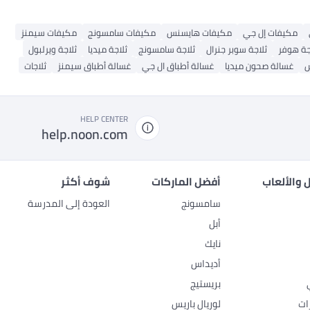
مكيفات إل جي
مكيفات هايسنس
مكيفات سامسونج
مكيفات سيمنز
جة هوفر
ثلاجة سوبر جنرال
ثلاجة سامسونج
ثلاجة ميديا
ثلاجة ويرلبول
ش
غسالة صحون ميديا
غسالة أطباق ال جي
غسالة أطباق سيمنز
ثلاجات
HELP CENTER
help.noon.com
 والألعاب
أفضل الماركات
شوف أكثر
سامسونج
العودة إلى المدرسة
أبل
نايك
أديداس
بريستيج
ات
لوريال باريس