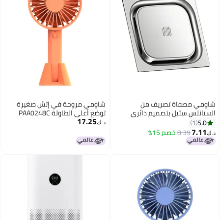
شاومي مصفاة تصريف من
شاومي مروحة في إتش صغيرة
الستانلس ستيل بتصميم دائري
توضع أعلى الطاولة PAA0248C
17.25
فضي
برتقالي
5.0
1
د.ك‏
7.11
8.39
خصم 15%
د.ك‏