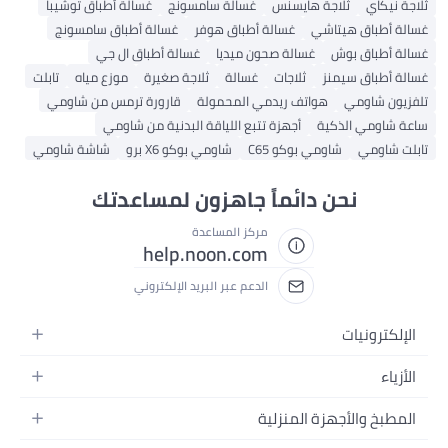
ثلاجة نيكاي
ثلاجة هايسنس
غسالة سامسونج
غسالة أطباق توشيبا
غسالة أطباق هيتاشي
غسالة أطباق هوفر
غسالة أطباق سامسونج
غسالة أطباق بوش
غسالة صحون ميديا
غسالة أطباق ال جي
غسالة أطباق سيمنز
ثلاجات
غسالة
ثلاجة صغيرة
موزع مياه
تابلت
تلفزيون شاومي
هواتف ريدمي المحمولة
قارورة ترمس من شاومي
ساعة شاومي الذكية
أجهزة تتبع اللياقة البدنية من شاومي
تابلت شاومي
شاومي بوكو C65
شاومي بوكو X6 برو
شاشة شاومي
نحن دائماً جاهزون لمساعدتك
مركز المساعدة
help.noon.com
الدعم عبر البريد الإلكتروني
الإلكترونيات
الجوالات
الأزياء
التابلت
أزياء نسائية
المطبخ والأجهزة المنزلية
اللابتوبات
أزياء رجالية