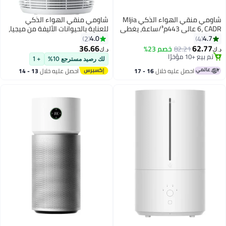
شاومي منقي الهواء الذكي MIjia
شاومي منقي الهواء الذكي
6، CADR عالي 443م³/ساعة، يغطي
للعناية بالحيوانات الأليفة من ميجيا،
الغرف حتى 87.5م²، فلترة HEPA 5
230 م³/ساعة CADR، يغطي غرف
4.0
4.7
2
4
في 1، تطبيق ذكي وتحكم صوتي،
تصل إلى 48م²، تصميم صديق
36.66
62.77
بتخلّص بسرعة
82.21
خصم 23%
د.ك‏
د.ك‏
منقي هواء هادئ للغبار والدخان
للحيوانات الأليفة، إزالة الروائح
تم بيع +10 مؤخرًا
لك رصيد مسترجع 10%
+ 1
بتخلّص بسرعة
وحبوب اللقاح ووبر الحيوانات الأليفة
والمواد المسببة للحساسية بفعالية
احصل عليه خلال
16 - 17
احصل عليه خلال
13 - 14
متعددة، تطبيق ذكي وتحكم صوتي،
اغسطس
اغسطس
منقي هواء هادئ