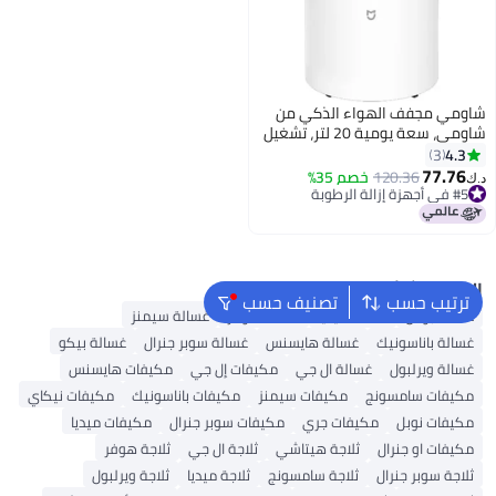
شاومي مجفف الهواء الذكي من
شاومي، سعة يومية 20 لتر، تشغيل
ذكي، 5 تصاميم لتقليل الضوضاء
4.3
3
77.76
120.36
خصم 35%
د.ك‏
#5 في أجهزة إزالة الرطوبة
أقل سعر في 30 يوم
تم بيع +20 مؤخرًا
#5 في أجهزة إزالة الرطوبة
البحث الشائع
ترتيب حسب
تصنيف حسب
غسالة بوش
غسالة ميديا
غسالة هوفر
غسالة سيمنز
غسالة باناسونيك
غسالة هايسنس
غسالة سوبر جنرال
غسالة بيكو
غسالة ويرلبول
غسالة ال جي
مكيفات إل جي
مكيفات هايسنس
مكيفات سامسونج
مكيفات سيمنز
مكيفات باناسونيك
مكيفات نيكاي
مكيفات نوبل
مكيفات جري
مكيفات سوبر جنرال
مكيفات ميديا
مكيفات او جنرال
ثلاجة هيتاشي
ثلاجة ال جي
ثلاجة هوفر
ثلاجة سوبر جنرال
ثلاجة سامسونج
ثلاجة ميديا
ثلاجة ويرلبول