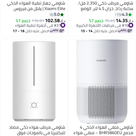
شاومي مرطب ذكي 2,350 مل/
شاومي جهاز تنقية الهواء الذكي
ساعة رذاذ، خزان 4.5 لتر، الوضع
Xiaomi Elite | يقلل من فيروس
التلقائي، تحكم بلمسة واحدة، يعمل
الأنفلونزا A المحمول في الهواء
5.0
4.3
6
19
مع Alex وGoogle
بنسبة 99.9%، وتقنية UV-C LED
102.58
14.35
15.45
خصم 7%
110.91
خصم 7%
د.ك‏
د.ك‏
والبلازما | ينقي غرفة تصل مساحتها
#16 في مرطبات الأجهزة الكبيرة
#37 في أجهزة تنقية الهواء
أقل سعر في 7 يوم
#37 في أجهزة تنقية الهواء
إلى 125 مترًا مربعًا مرتين في
احصل عليه خلال
14 - 15
احصل عليه خلال
16 - 17
تم بيع +20 مؤخرًا
الساعة.
اغسطس
اغسطس
#16 في مرطبات الأجهزة الكبيرة
شاومي منقي الهواء الذكي 4
شاومي مرطب هواء ذكي مضاد
مدمج BHR5860EU – منقي هواء
للبكتيريا مي بالموجات فوق