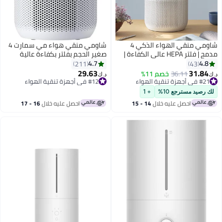
شاومي منقي الهواء الذكي 4
شاومي منقي هواء مي سمارت 4
مدمج | فلتر HEPA عالي الكفاءة |
صغير الحجم بفلتر بكفاءة عالية
إزالة 99.97% من الجسيمات | وضع
متوافق مع الأوامر الصوتية Ok
4.7
4.8
211
43
نوم هادئ للغاية | تحكم ذكي عبر
Google وتطبيق أليكسا وتطبيق Mi
29.63
31.84
36.11
خصم 11%
د.ك‏
د.ك‏
تطبيق Mi Home | مراقبة جودة
Home مع شاشة OLED بالتحكم
#21 في أجهزة تنقية الهواء
#12 في أجهزة تنقية الهواء
#21 في أجهزة تنقية الهواء
الهواء في الوقت الحقيقي | كفاءة
باقي 3 وحدات في المخزون
باللمس AC-M18-SC أبيض
لك رصيد مسترجع 10%
+ 1
تم بيع +50 مؤخرًا
في استهلاك الطاقة
احصل عليه خلال
14 - 15
احصل عليه خلال
16 - 17
#12 في أجهزة تنقية الهواء
اغسطس
اغسطس