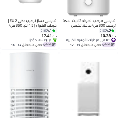
شاومي مرطب الهواء 2 لايت، سعة
شاومي جهاز ترطيب ذكي 2 EU |
ترطيب 300 مل/ساعة، تشغيل
مرطب الهواء | 4.5 لتر، 350 مل/
هادئ، سعة كبيرة 4 لتر، تحكم ذكي
ساعة | 38 ديسيبل | يقضي على
4.1
4.0
16
10
عن بُعد
99.9% من البكتيريا
17.41
10.28
#8 في مرطبات الأجهزة الكبيرة
د.ك‏
د.ك‏
#19 في مرطبات الأجهزة الكبيرة
تم بيع +20 مؤخرًا
باقي 1 وحدات في المخزون
#8 في مرطبات الأجهزة الكبيرة
احصل عليه خلال
16 - 17
احصل عليه خلال
14 - 15
تم بيع +10 مؤخرًا
اغسطس
اغسطس
#19 في مرطبات الأجهزة الكبيرة