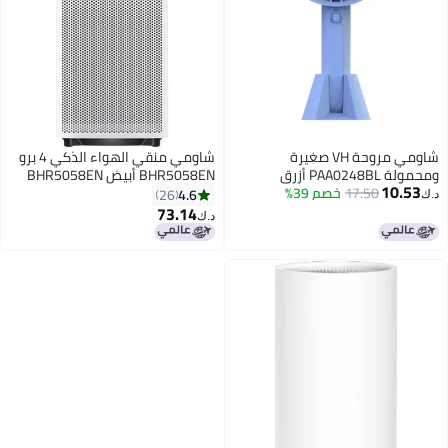
شاومي مروحة VH صغيرة
شاومي منقي الهواء الذكي 4 برو
ومحمولة PAA0248BL أزرق
BHR5058EN أبيض BHR5058EN
10.53
17.50
خصم 39%
أبيض
4.6
26
د.ك‏
73.14
د.ك‏