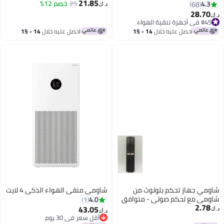
21.85
قوي وهادئ مع فلترة بنسبة
الصوتية 2
25
خصم 12%
4.3
68
د.ك‏
99.97%، تحكم عبر تطبيق ذكي،
28.70
د.ك‏
مراقبة جودة الهواء في الوقت
#45 في أجهزة تنقية الهواء
بتخلّص بسرعة
الحقيقي، تصميم منخفض الضوضاء
احصل عليه خلال
14 - 15
احصل عليه خلال
14 - 15
تم بيع +10 مؤخرًا
وموفر للطاقة – أبيض
اغسطس
اغسطس
#45 في أجهزة تنقية الهواء
شاومي جهاز تحكم بلوتوث من
شاومي منقي الهواء الذكي 4 لايت
شاومي مع تحكم صوتي - متوافق
4.0
1
2.78
مع تلفاز مي، العصا والصندوق
43.05
د.ك‏
د.ك‏
أقل سعر في 30 يوم