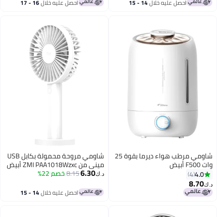
أقل سعر في 30 يوم
احصل عليه خلال
14 - 15
احصل عليه خلال
16 - 17
اغسطس
اغسطس
شاومي مرطب هواء ديرما بقوة 25
شاومي مروحة محمولة بكابل USB
وات F500 أبيض
ميني من ZMI PAA1018Wzxc أبيض
6.30
8.15
خصم 22%
4.0
4
د.ك‏
8.70
د.ك‏
احصل عليه خلال
14 - 15
اغسطس