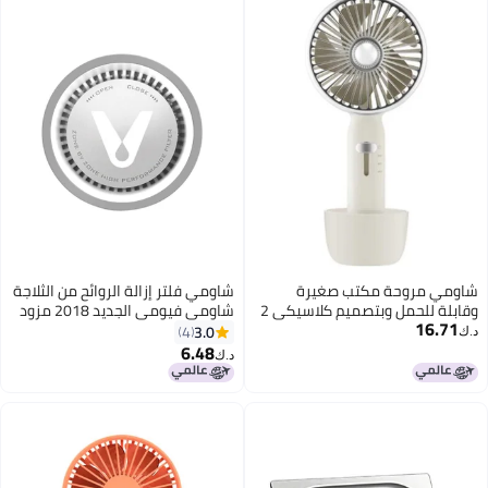
شاومي مروحة مكتب صغيرة
شاومي فلتر إزالة الروائح من الثلاجة
وقابلة للحمل وبتصميم كلاسيكي 2
شاومي فيومي الجديد 2018 مزود
16.71
في 1 ومزودة بكابل USB
بأعشاب نشطة، مع مرفق تنظيف
3.0
4
د.ك‏
PAA1036Wzxc فضي/أبيض
هواء الثلاجة، ومنظف تنظيف
6.48
د.ك‏
الهواء الصغير، وفلتر هيبا للثلاجة
XXN-90 رمادي/أسود