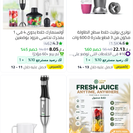
نوتري بوليت خلاط سطح الطاولة
أولسنمارك خلاط يدوي 4 في 1
مكون من 3 قطع بقدرة 600.0 وات
بمحرك نحاسي مزود بوضعين
#8 في الخلاطات اليدوية
NBR-0612 رمادي 700 ml 600 W
للسرعة OMHB2462 أسود/ فضي/
4.3
4.6
462
1.5K
أقل سعر في 7 يوم
NBR-0612 رمادي
شفاف
8.05
22.13
56.48
خصم 60%
14.81
خصم 45%
#16 في الخلاطات التي توضع على الموائد
تم بيع +60 مؤخرًا
د.ك‏
د.ك‏
تم بيع +50 مؤخرًا
#8 في الخلاطات اليدوية
#16 في الخلاطات التي توضع على الموائد
لك رصيد مسترجع 10%
+ 1
لك رصيد مسترجع 10%
+ 1
احصل عليه خلال
13 - 14
احصل عليه خلال
11 - 12
اغسطس
اغسطس