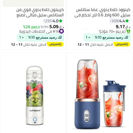
كينوود خلاط يدوي، عصا ستانلس
كريبتون خلاط يدوي قوي من
ستيل، 600 واط، 0.6 لتر، تحكم في
الستانلس ستيل مثالي لصنع
#10 في الخلاطات اليدوية
السرعة المتغيرة، وظيفة التربو،
السموذي مع كوب بسعة 500 مل
4.0
4.4
295
308
باقي 1 وحدات في المخزون
HBM02.001WH، أبيض
KNHB6078 أسود/فضي
5.09
9.17
6.94
خصم 26%
تم بيع +70 مؤخرًا
#16 في الخلاطات اليدوية
د.ك‏
د.ك‏
HBM02.001WH أبيض
#10 في الخلاطات اليدوية
تم بيع +40 مؤخرًا
#16 في الخلاطات اليدوية
لك رصيد مسترجع 10%
+ 1
لك رصيد مسترجع 10%
+ 1
احصل عليه خلال
11 - 12
احصل عليه خلال
11 - 12
اغسطس
اغسطس