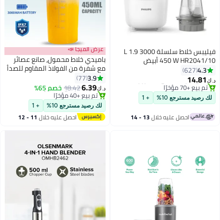
عرض الميجا 📣
فيليبس خلاط سلسلة 3000 1.9 L
باميدي خلاط محمول، صانع عصائر
450 W HR2041/10 أبيض
#9 في الخلاطات التي توضع على الموائد
مع شفرة من الفولاذ المقاوم للصدأ
4.3
627
باقي 4 وحدات في المخزون
#8 في خلاط بحجم شخصي
مكونة من 6 أوراق، شحن لاسلكي
3.9
77
14.81
تم بيع +70 مؤخرًا
أقل سعر في 30 يوم
د.ك‏
من النوع C ومقاوم للماء IPX7، خلاط
6.39
18.42
خصم 65%
#9 في الخلاطات التي توضع على الموائد
تم بيع +40 مؤخرًا
د.ك‏
عصارة خالٍ من مادة BPA للاستخدام
#8 في خلاط بحجم شخصي
لك رصيد مسترجع 10%
+ 1
المنزلي والخارجي (16 أونصة/450
لك رصيد مسترجع 10%
+ 1
مل) JB01-أزرق
احصل عليه خلال
13 - 14
احصل عليه خلال
11 - 12
اغسطس
اغسطس