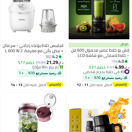
عرض
فيليبس خلاط بوعاء زجاجي - سرعتان
إتش يو خلاط عصير محمول 600 مل
+ نبض، يأتي مع مفرمة، 2 L 600 W
#10 في الخلاطات التي توضع على الموائد
– خلاط لاسلكي مع شاشة LCD
HR2291/20 أبيض
4.2
82
باقي 5 وحدات في المخزون
وشحن Type-C وبطارية 1200 مللي
4.0
14
21.29
25.83
خصم 17%
تم بيع +80 مؤخرًا
د.ك‏
أمبير – أسود
4.99
7.31
خصم 31%
#9 في خلاط بحجم شخصي
#10 في الخلاطات التي توضع على الموائد
د.ك‏
تم بيع +70 مؤخرًا
لك رصيد مسترجع 10%
+ 1
#9 في خلاط بحجم شخصي
لك رصيد مسترجع 10%
+ 1
احصل عليه خلال
11 - 12
احصل عليه خلال
13 - 14
اغسطس
اغسطس