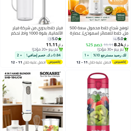
توهج شجاع خلاط محمول سعة 500
فيلر خلاط يدوي من شركة فيلر
مل، خلاط للعصائر (سموذي)، عصارة
الألمانية، بقوة 1000 واط، تحكم
#15 في خلاط بحجم شخصي
#24 في الخلاطات اليدوية
وخلاط محمول، قابل لإعادة الشحن
ذكي بالسرعة، شفرة مطلية
5.0
5.0
3
4
بتخلّص بسرعة
بتخلّص بسرعة
عبر USB، خلاط صغير الحجم، مزود بـ
بالتيتانيوم بأربعة زعانف، هيكل من
11.11
8.24
11.11
خصم 25%
تم بيع +30 مؤخرًا
تم بيع +20 مؤخرًا
د.ك‏
د.ك‏
6 شفرات عالية السرعة - مثالي
الفولاذ المقاوم للصدأ، رأس طويل
#15 في خلاط بحجم شخصي
#24 في الخلاطات اليدوية
للمكتب، الصالة الرياضية، الأنشطة
للغاية للخلط العميق، طراز HB1000
لك رصيد مسترجع 10%
+ 1
0.84 د.ك. خصم إضافي!
+ 2
الخارجية، المنزل، السفر، وتحضير
Eco، ضمان لمدة عامين - إصدار
احصل عليه خلال
11 - 12
احصل عليه خلال
11 - 12
طعام الأطفال – اللون: أبيض
الإمارات العربية المتحدة (أسود)
اغسطس
اغسطس