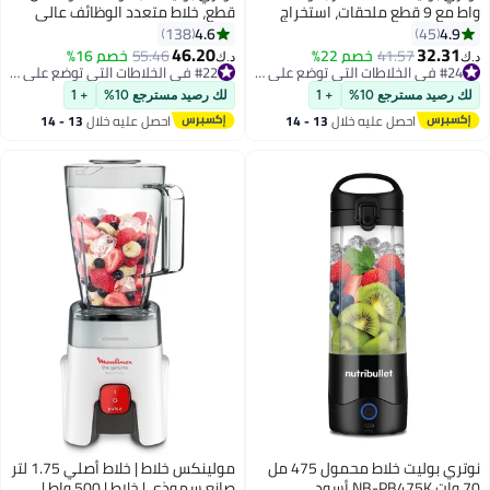
واط مع 9 قطع ملحقات، استخراج
قطع، خلاط متعدد الوظائف عالي
مغذيات متعدد الوظائف، صانع
السرعة، نظام خلاط مع مستخرج
4.6
4.9
138
45
سموزي، سهل التنظيف، NBR-
المغذيات، صانع العصائر، أسود
46.20
32.31
41.57
خصم 22%
55.46
خصم 16%
#24 في الخلاطات التي توضع على الموائد
#22 في الخلاطات التي توضع على الموائد
د.ك‏
د.ك‏
1312M، ضمان لمدة سنة
بالكامل
تم بيع +10 مؤخرًا
تم بيع +10 مؤخرًا
#24 في الخلاطات التي توضع على الموائد
#22 في الخلاطات التي توضع على الموائد
لك رصيد مسترجع 10%
+ 1
لك رصيد مسترجع 10%
+ 1
احصل عليه خلال
13 - 14
احصل عليه خلال
13 - 14
اغسطس
اغسطس
نوتري بوليت خلاط محمول 475 مل
مولينكس خلاط | خلاط أصلي 1.75 لتر
70 وات NB-PB475K أسود
صانع سموذي | خلاط | 500 واط |