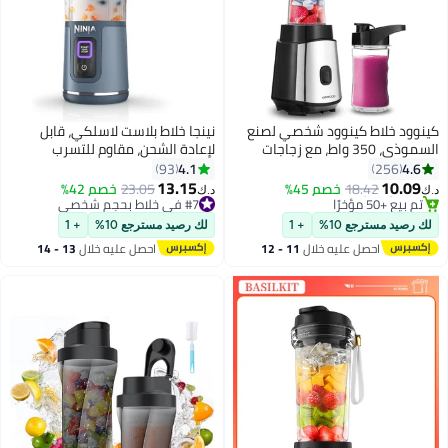
كينوود خلاط كينوود شخصي لصنع
نينجا خلاط بلاست لاسلكي، قابل
السموذي، 350 واط، مع زجاجات
لإعادة الشحن، مقاوم للتسرب
#18 في الخلاطات التي توضع على الموائد
محمولة خالية من مادة BPA، لون
4.1
4.6
93
256
بتخلّص بسرعة
أسود وفضي 2 L 350 W
13.15
10.09
18.42
خصم 45%
23.05
خصم 42%
تم بيع +50 مؤخرًا
#7 في خلاط بحجم شخصي
د.ك‏
د.ك‏
BLM05.A0BK أسود/ فضي
#18 في الخلاطات التي توضع على الموائد
تم بيع +40 مؤخرًا
#7 في خلاط بحجم شخصي
لك رصيد مسترجع 10%
+ 1
لك رصيد مسترجع 10%
+ 1
احصل عليه خلال
11 - 12
احصل عليه خلال
13 - 14
اغسطس
اغسطس