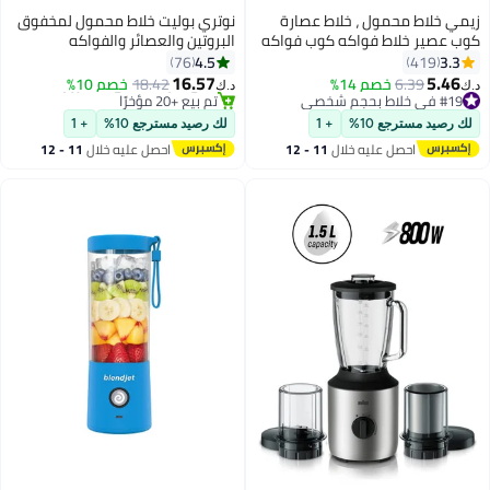
زيمي خلاط محمول ، خلاط عصارة
نوتري بوليت خلاط محمول لمخفوق
كوب عصير خلاط فواكه كوب فواكه
البروتين والعصائر والفواكه
#14 في خلاط بحجم شخصي
محمول ، كوب عصير بحجم شخصي
المجمدة والثلج، بلاستيك تريتان،
4.5
3.3
76
419
باقي 1 وحدات في المخزون
قابل لإعادة الشحن USB ، خلاط
خالي من مادة BPA مع غطاء رشفة
16.57
5.46
6.39
خصم 14%
18.42
خصم 10%
#19 في خلاط بحجم شخصي
تم بيع +20 مؤخرًا
د.ك‏
د.ك‏
شخصي للعصائر والعصائر ، كوب
بمقبض، بطارية USB-C قابلة لإعادة
تم بيع +20 مؤخرًا
#14 في خلاط بحجم شخصي
عصير للسفر 400 مل
الشحن بقدرة 2200 مللي أمبير في
#19 في خلاط بحجم شخصي
لك رصيد مسترجع 10%
+ 1
لك رصيد مسترجع 10%
+ 1
الساعة، أجزاء آمنة للغسل في
احصل عليه خلال
11 - 12
احصل عليه خلال
11 - 12
غسالة الأطباق،
اغسطس
اغسطس