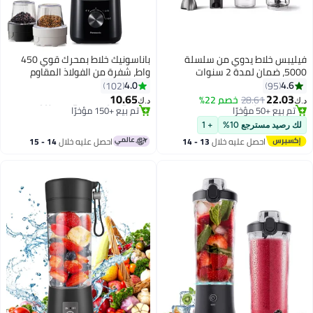
فيليبس خلاط يدوي من سلسلة
باناسونيك خلاط بمحرك قوي 450
5000، ضمان لمدة 2 سنوات
واط، شفرة من الفولاذ المقاوم
#4 في الخلاطات اليدوية
#4 في الخلاطات التي توضع على الموائد
للصدأ المنحني لسهولة القطع
4.0
4.6
102
95
بتخلّص بسرعة
باقي 1 وحدات في المخزون
والخلط السلس، وعاء بلاستيكي
10.65
22.03
28.61
خصم 22%
تم بيع +50 مؤخرًا
تم بيع +150 مؤخرًا
د.ك‏
د.ك‏
سعة 1.0 لتر لسهولة التعامل، 2
#4 في الخلاطات اليدوية
#4 في الخلاطات التي توضع على الموائد
مطحنة جافة للطحن، 2 سرعة + 1
لك رصيد مسترجع 10%
+ 1
نبضة
احصل عليه خلال
13 - 14
احصل عليه خلال
14 - 15
اغسطس
اغسطس