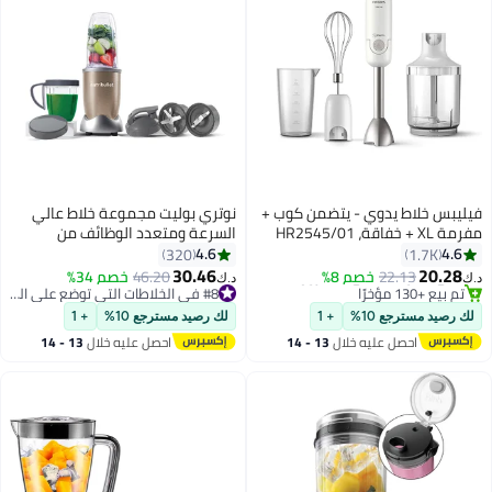
فيليبس خلاط يدوي - يتضمن كوب +
نوتري بوليت مجموعة خلاط عالي
مفرمة XL + خفاقة، HR2545/01
السرعة ومتعدد الوظائف من
#3 في الخلاطات اليدوية
أبيض\فضي\أسود
سلسلة برو من 7 قطع 900 ml 900
4.6
4.6
320
1.7K
باقي 10 وحدات في المخزون
W NB9-1012 ذهبي نحاسي
30.46
20.28
22.13
خصم 8%
46.20
خصم 34%
تم بيع +130 مؤخرًا
#8 في الخلاطات التي توضع على الموائد
د.ك‏
د.ك‏
#3 في الخلاطات اليدوية
تم بيع +70 مؤخرًا
#8 في الخلاطات التي توضع على الموائد
لك رصيد مسترجع 10%
+ 1
لك رصيد مسترجع 10%
+ 1
احصل عليه خلال
13 - 14
احصل عليه خلال
13 - 14
اغسطس
اغسطس