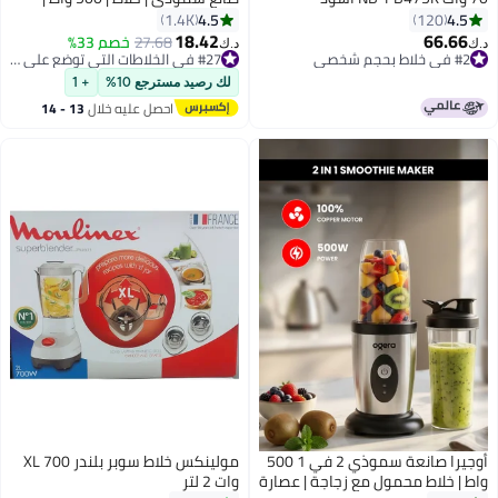
ملحقين | سرعة واحدة ووظيفة نبض
4.5
4.5
1.4K
120
| أبيض | ضمان سنتين | LM242B28
18.42
66.66
27.68
خصم 33%
#2 في خلاط بحجم شخصي
#27 في الخلاطات التي توضع على الموائد
د.ك‏
د.ك‏
1.75 L 500 W LM242B28 أبيض/
تم بيع +50 مؤخرًا
تم بيع +20 مؤخرًا
شفاف
#2 في خلاط بحجم شخصي
#27 في الخلاطات التي توضع على الموائد
لك رصيد مسترجع 10%
+ 1
احصل عليه خلال
13 - 14
اغسطس
أوجيرا صانعة سموذي 2 في 1 500
مولينكس خلاط سوبر بلندر XL 700
واط | خلاط محمول مع زجاجة | عصارة
وات 2 لتر
#27 في خلاط بحجم شخصي