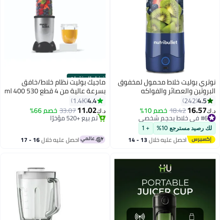
أفضل المنتجات
نوتري بوليت خلاط محمول لمخفوق
ماجيك بوليت نظام خلاط/خافق
البروتين والعصائر والفواكه
بسرعة عالية من 4 قطع 530 ml 400
#3 في الخلاطات التي توضع على الموائد
المجمدة والثلج، بلاستيك تريتان،
W MB4-0612 فضي
4.4
4.5
1.4K
242
بتخلّص بسرعة
خالي من مادة BPA مع غطاء رشفة
11.02
16.57
18.42
خصم 10%
33.07
خصم 66%
#6 في خلاط بحجم شخصي
تم بيع +520 مؤخرًا
د.ك‏
د.ك‏
بمقبض، بطارية USB-C قابلة لإعادة
تم بيع +50 مؤخرًا
#3 في الخلاطات التي توضع على الموائد
الشحن بقدرة 2200 مللي أمبير في
#6 في خلاط بحجم شخصي
لك رصيد مسترجع 10%
+ 1
الساعة، أجزاء آمنة للغسل في
احصل عليه خلال
13 - 14
احصل عليه خلال
16 - 17
غسالة الأطباق،
اغسطس
اغسطس