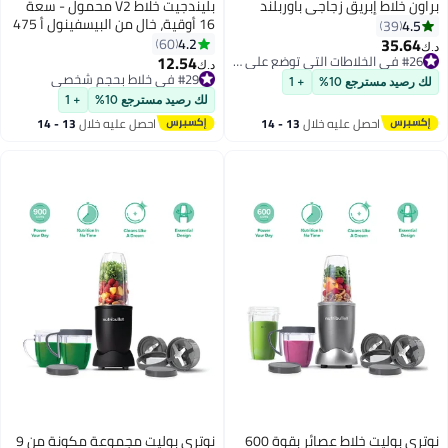
براون خلاط إبريق زجاجي باوربلند
بليندجيت خلاط V2 محمول - سعة
16 أوقية، خال من البيسفينول أ 475
4.5
39
ml 200 W BJ-V2X-Ocean أوشن
35.64
4.2
60
د.ك‏
12.54
#26 في الخلاطات التي توضع على الموائد
#29 في خلاط بحجم شخصي
د.ك‏
#26 في الخلاطات التي توضع على الموائد
تم بيع +10 مؤخرًا
لك رصيد مسترجع 10%
+ 1
#29 في خلاط بحجم شخصي
لك رصيد مسترجع 10%
+ 1
احصل عليه خلال
13 - 14
احصل عليه خلال
13 - 14
اغسطس
اغسطس
نوتري بوليت خلاط عصائر بقوة 600
نوتري بوليت مجموعة مكونة من 9