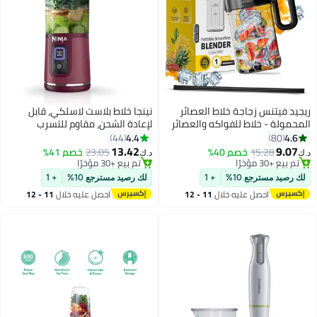
ريجيد فيتنس زجاجة خلاط العصائر
نينجا خلاط بلاست لاسلكي، قابل
المحمولة - خلاط للفواكه والعصائر
لإعادة الشحن، مقاوم للتسرب
#13 في خلاط بحجم شخصي
#4 في خلاط بحجم شخصي
والمخفوقات، USB-C لاسلكي،
4.4
4.6
44
80
أقل سعر في السنة
بتخلّص بسرعة
شفرة من الفولاذ المقاوم للصدأ،
13.42
9.07
15.28
خصم 40%
23.05
خصم 41%
تم بيع +30 مؤخرًا
تم بيع +30 مؤخرًا
د.ك‏
د.ك‏
مثالية للصالة الرياضية والخارجية -
#13 في خلاط بحجم شخصي
#4 في خلاط بحجم شخصي
خلاط صحي خالٍ من مادة BPA (33.8
لك رصيد مسترجع 10%
+ 1
لك رصيد مسترجع 10%
+ 1
أونصة/1000 مل) - IPX6
احصل عليه خلال
11 - 12
احصل عليه خلال
11 - 12
اغسطس
اغسطس