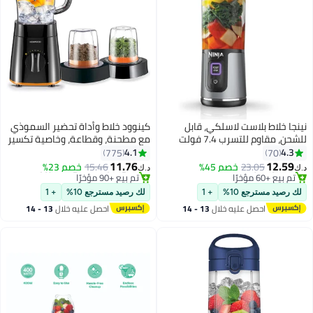
نينجا خلاط بلاست لاسلكي، قابل
كينوود خلاط وأداة تحضير السموذي
للشحن، مقاوم للتسرب 7.4 فولت
مع مطحنة، وقطاعة، وخاصية تكسير
#3 في خلاط بحجم شخصي
#12 في الخلاطات التي توضع على الموائد
الثلج 2 L 500 W BLP15.360BK
4.1
4.3
775
70
بتخلّص بسرعة
باقي 6 وحدات في المخزون
أسود
11.76
12.59
23.05
خصم 45%
15.46
خصم 23%
تم بيع +60 مؤخرًا
تم بيع +90 مؤخرًا
د.ك‏
د.ك‏
#3 في خلاط بحجم شخصي
#12 في الخلاطات التي توضع على الموائد
لك رصيد مسترجع 10%
+ 1
لك رصيد مسترجع 10%
+ 1
احصل عليه خلال
13 - 14
احصل عليه خلال
13 - 14
اغسطس
اغسطس