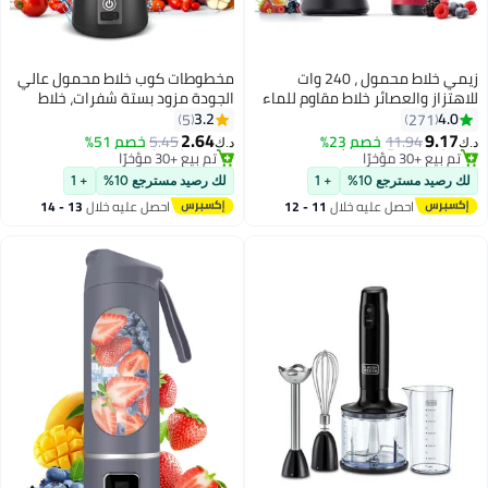
زيمي خلاط محمول ، 240 وات
مخطوطات كوب خلاط محمول عالي
للاهتزاز والعصائر خلاط مقاوم للماء
الجودة مزود بستة شفرات، خلاط
#17 في خلاط بحجم شخصي
#18 في خلاط بحجم شخصي
USB قابل لإعادة الشحن مع 20
عصارة كهربائي بمنفذ USB، خلاط
3.2
4.0
5
271
أقل سعر في 30 يوم
بتخلّص بسرعة
أوقية أكواب خلاط خالية من BPA مع
صغير محمول للمشروبات المخفوقة
2.64
9.17
11.94
خصم 23%
5.45
خصم 51%
تم بيع +30 مؤخرًا
تم بيع +30 مؤخرًا
د.ك‏
د.ك‏
غطاء السفر. (أسود)
والعصائر، 380 مل، رائع للخلط -
#17 في خلاط بحجم شخصي
#18 في خلاط بحجم شخصي
أسود
لك رصيد مسترجع 10%
+ 1
لك رصيد مسترجع 10%
+ 1
احصل عليه خلال
11 - 12
احصل عليه خلال
13 - 14
اغسطس
اغسطس