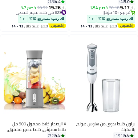
شخصية للسموذي والمخفوقات |
4.4
5.0
18
4
أقل سعر في السنة
محرك نحاسي 100% | تشغيل بلمسة
19.26
9.17
20.18
خصم 54%
20.92
خصم 7%
تم بيع +10 مؤخرًا
د.ك‏
د.ك‏
واحدة | OG150SB
#23 في خلاط بحجم شخصي
#27 في خلاط بحجم شخصي
#23 في خلاط بحجم شخصي
لك رصيد مسترجع 10%
+ 1
لك رصيد مسترجع 10%
+ 1
احصل عليه خلال
13 - 14
احصل عليه خلال
13 - 14
اغسطس
اغسطس
براون خلاط يدوي من هاوس هولد،
X الإصدار خلاط محمول 500 مل،
بلاستيك
خلاط سموثي، خلاط عصير محمول،
صانع سموثي، خلاط صغير، شفرات
4.5
4.6
32
191