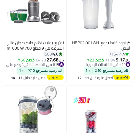
كينوود خلاط يدوي HBP02.001WH
نوتري بوليت نظام خلاط/عجان عالي
أبيض
السرعة من 9 قطع 700 ml 600 W
NBR-1212M رمادي
4.6
4.4
503
154
27.68
9.17
11.94
خصم 23%
64.28
خصم 56%
#11 في الخلاطات اليدوية
#15 في الخلاطات التي توضع على الموائد
د.ك‏
د.ك‏
تم بيع +40 مؤخرًا
تم بيع +40 مؤخرًا
#11 في الخلاطات اليدوية
#15 في الخلاطات التي توضع على الموائد
لك رصيد مسترجع 10%
+ 1
لك رصيد مسترجع 10%
+ 1
احصل عليه خلال
11 - 12
احصل عليه خلال
13 - 14
اغسطس
اغسطس