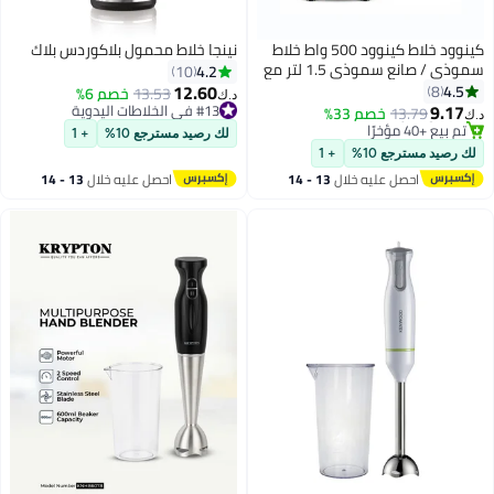
كينوود خلاط كينوود 500 واط خلاط
نينجا خلاط محمول بلاكوردس بلاك
سموذي / صانع سموذي 1.5 لتر مع
4.2
10
#33 في الخلاطات التي توضع على الموائد
مطحنة متعددة، وظيفة سحق الثلج
12.60
4.5
8
13.53
خصم 6%
بتخلّص بسرعة
د.ك‏
BLP19.150BK أسود
9.17
#13 في الخلاطات اليدوية
13.79
خصم 33%
تم بيع +40 مؤخرًا
د.ك‏
#13 في الخلاطات اليدوية
#33 في الخلاطات التي توضع على الموائد
لك رصيد مسترجع 10%
+ 1
لك رصيد مسترجع 10%
+ 1
احصل عليه خلال
13 - 14
احصل عليه خلال
13 - 14
اغسطس
اغسطس