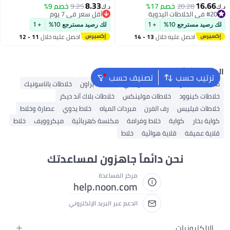
عالية السرعة 6 للشفرات للمكتب،
8.33
16.66
20.28
خصم 17%
9.25
خصم 9%
#20 في الخلاطات اليدوية
أقل سعر في 7 يوم
د.ك‏
د.ك‏
الصالة الرياضية، في الهواء الطلق،
تم بيع +20 مؤخرًا
تم بيع +10 مؤخرًا
المنزل، السفر، خلاط طعام للأطفال -
#20 في الخلاطات اليدوية
أقل سعر في 7 يوم
لك رصيد مسترجع 10%
+ 1
لك رصيد مسترجع 10%
+ 1
رمادي
احصل عليه خلال
13 - 14
احصل عليه خلال
11 - 12
اغسطس
اغسطس
البحث الشائع
ترتيب حسب
تصنيف حسب
محمصة القهوة
خلاطات سوكاني
خلاطات براون
خلاطات باناسونيك
خلاطات كينوود
خلاطات مولينكس
خلاطات بلاك آند ديكر
خلاطات فيليبس
رف الفرن
مبردات المياه
خلاط يدوي
عصارة وخلاط
كواية بخار
كواية
خلاط وفرامة
مكنسة كهربائية
ميكروويف
خلاط
قلاية عميقة
قلاية هوائية
خلاط
نحن دائماً جاهزون لمساعدتك
مركز المساعدة
help.noon.com
الدعم عبر البريد الإلكتروني
الإلكترونيات