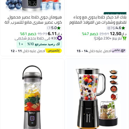
أفضل المنتجات
بلاك اند ديكر خلاط يدوي مع وعاء
هيومان جوي خلاط عصير محمول،
تقطيع وشفرات من الفولاذ المقاوم
كوب عصير سفري مانع للتسرب، آلة
#1 في الخلاطات اليدوية
للصدأ وكوب وسرعتين، وظيفة 3 في
خلط عصائر سموثي، سهل التنظيف،
5.0
4.6
7
876
باقي 5 وحدات في المخزون
1 للخلط والتقطيع والخفق، وسادة
شاشة رقمية LCD، 12 شفرة من
6.11
12.50
23.61
خصم 47%
15.73
خصم 61%
تم بيع +230 مؤخرًا
#30 في خلاط بحجم شخصي
د.ك‏
د.ك‏
مضادة للانزلاق. HB600-B5 أسود/
الفولاذ المقاوم للصدأ، 3 أوضاع،
#1 في الخلاطات اليدوية
أقل سعر في 30 يوم
شفاف
شحن USB، خلاط لاسلكي صغير لخلط
#30 في خلاط بحجم شخصي
لك رصيد مسترجع 10%
+ 1
الفواكه الطازجة مع حبل.
احصل عليه خلال
14 - 15
احصل عليه خلال
11 - 12
اغسطس
اغسطس