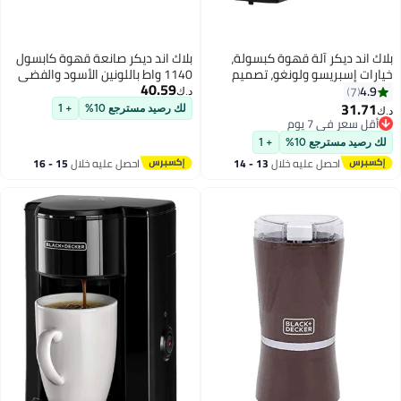
ة قهوة كبسولة،
بلاك اند ديكر صانعة قهوة كابسول
ولونغو، تصميم
1140 واط باللونين الأسود والفضي
40.59
سة واحدة، تخمير
سعة 600 مل CCM100-B5
د.ك‏
ظيف، صينية تنقيط
لك رصيد مسترجع 10%
+ 1
سة أنيقة
%
+ 1
ليه خلال
13 - 14
احصل عليه خلال
15 - 16
س
اغسطس