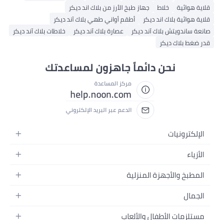
خلاط
جهاز طبخ الأرز من بلاك اند ديكر
ك اند ديكر
أطقم أواني طهي بلاك آند ديكر
 بلاك آند ديكر
عصارة بلاك آند ديكر
خلاطات بلاك آند ديكر
يكر
حن دائماً جاهزون لمساعدتك
مركز المساعدة
help.noon.com
الدعم عبر البريد الإلكتروني
جهزة المنزلية
زلية
أطفال والألعاب