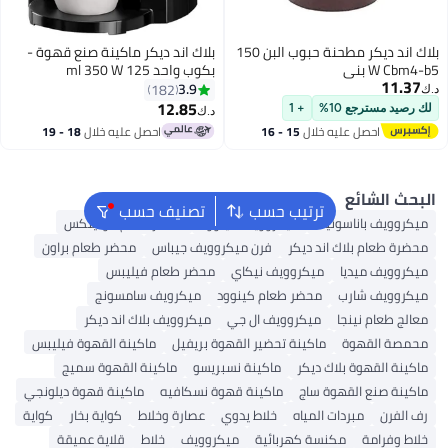
بلاك اند ديكر مطحنة حبوب البن 150
بلاك اند ديكر ماكينة صنع قهوة -
بكوب واحد 125 ml 350 W
DCM25N-B5 أسود/أبيض
3.9
182
12.85
%
+ 1
د.ك‏
ليه خلال
15 - 16
احصل عليه خلال
18 - 19
س
اغسطس
ترتيب حسب
تصنيف حسب
سونيك
ميكروويف كينوود
محضر طعام مولينكس
ك اند ديكر
فرن ميكروويف جيباس
محضر طعام براون
ا
ميكروويف نيكاي
محضر طعام فيليبس
ب
محضر طعام كينوود
ميكرويف سامسونج
ا
ميكروويف ال جي
ميكروويف بلاك اند ديكر
ماكينة تحضير القهوة بريفيل
ماكينة القهوة فيليبس
لاك ديكر
ماكينة نسبريسو
ماكينة القهوة سميج
هوة ساج
ماكينة قهوة نسكافيه
ماكينة قهوة ديلونجي
دات المياه
خلاط يدوي
عصارة وخلاط
كواية بخار
كواية
مكنسة كهربائية
ميكروويف
خلاط
قلاية عميقة