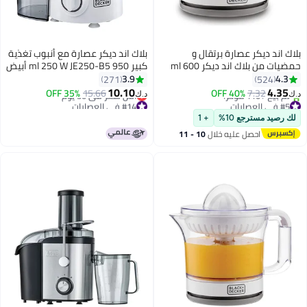
ك اند ديكر عصارة برتقال و
بلاك اند ديكر عصارة مع أنبوب تغذية
حمضيات من بلاك اند ديكر 600 ml
كبير 950 ml 250 W JE250-B5 أبيض
W CJ675-B5 أبيض
3.9
4.3
271
524
10.10
4.35
35% OFF
15.66
40% OFF
7.32
د.ك‏
#5 في العصارات
#14 في العصارات
تم بيع +110 مؤخرًا
أقل سعر في 30 يوم
 رصيد مسترجع 10%
+ 1
#5 في العصارات
#14 في العصارات
احصل عليه خلال
10 - 11
اغسطس