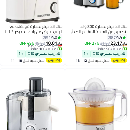
بلاك اند ديكر عصارة 800 واط
بلاك اند ديكر عصارة فواكهه مع
ميم من الفولاذ المقاوم للصدأ،
انبوب عريض من بلاك اند ديكر 1.3 L
ء لب كبير، جامع عصير، تحكم
400 W JE400-B5 أبيض
4.0
4.4
551
387
#1 في العصارات
#3 في العصارات
وج في السرعة للفواكه
10.01
23.17
بتخلّص بسرعة
31.97
27% OFF
أقل سعر في 7 يوم
19.92
49% OFF
د.ك‏
والخضروات. JE800-B5 1.7 L 800 W
تم بيع +90 مؤخرًا
تم بيع +100 مؤخرًا
#1 في العصارات
JE أسود/ فضي/ شفاف
#3 في العصارات
 رصيد مسترجع 10%
+ 1
لك رصيد مسترجع 10%
+ 1
احصل عليه خلال
12 - 13
احصل عليه خلال
10 - 11
اغسطس
اغسطس