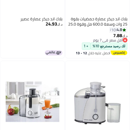
ك اند ديكر عصارة حمضيات بقوة
بلاك اند ديكر عصارة عصير
24.93
25 وات وسعة 600.0 مل وقوة 25.0
د.ك‏
وات CJ675-B5 أبيض 600 ml 25 W
4.8
10
CJ675-
7.88
أقل سعر في 7 يوم
أقل سعر في 7 يوم
 رصيد مسترجع 10%
+ 1
احصل عليه خلال
12 - 13
اغسطس