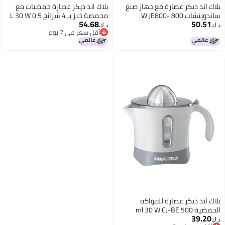
ك اند ديكر عصارة مع جهاز صنع
بلاك اند ديكر عصارة حمضيات مع
ساندويتشات 800 W JE800-
محمصة خبز بِـ 4 شرائح 0.5 L 30 W
54.68
50.51
B5+TS4080-B5/Bundle شفاف/
CJ650-B5/ET304-B5/Bundle
د.ك‏
أقل سعر في 7 يوم
ي/أسود
أسود/فضي/أبيض
أقل سعر في 7 يوم
ك اند ديكر عصارة للفواكه
الحمضية 500 ml 30 W CJ-BE
39.20
ض/ رمادي