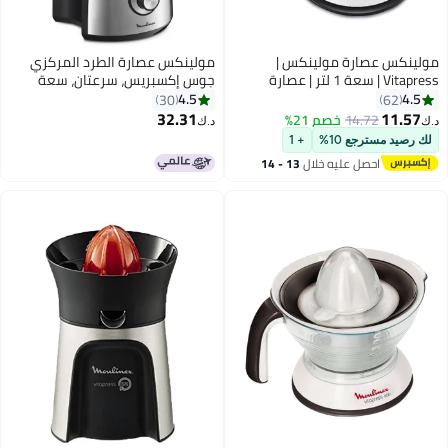
مولينكس عصارة مولينكس |
مولينكس عصارة الطرد المركزي
Vitapress | سعة 1 لتر | عصارة
جوس إكسبريس، سرعتان، سعة
كهربائية للبرتقال | سعة XL |
كبيرة، مريحة، صحية 800.0 وات
4.5
4.5
30
62
متعددة الألوان | ضمان لمدة سنتين
JU550D27 أبيض/أسود/شفاف 800
32.31
11.57
14.72
خصم 21%
د.ك‏
د.ك‏
| PC302B27 25 W PC302B27
W JU550D27 أبيض / أسود / صافي
لك رصيد مسترجع 10%
+ 1
أحمر/أبيض
احصل عليه خلال
13 - 14
اغسطس