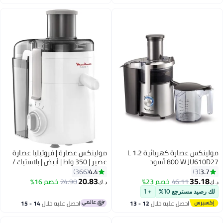
اغسطس
اغسطس
مولينكس عصارة كهربائية 1.2 L
مولينكس عصارة | فروتيليا عصارة
800 W JU610D27 أسود
عصير | 350 واط | أبيض | بلاستيك /
فولاذ مقاوم للصدأ | ضمان سنتين |
4.4
3.7
366
3
JU370127 950 ml 350 W
20.83
35.18
46.11
خصم 23%
24.90
خصم 16%
د.ك‏
د.ك‏
JU370127 أبيض
لك رصيد مسترجع 10%
+ 1
احصل عليه خلال
12 - 13
احصل عليه خلال
14 - 15
اغسطس
اغسطس