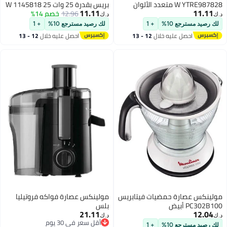
W YTRE987828 متعدد الألوان
بريس بقدرة 25 وات 25 W 1145818
11.11
11.11
12.96
أسود/ أبيض/ شفاف
خصم 14%
د.ك‏
د.ك‏
لك رصيد مسترجع 10%
+ 1
لك رصيد مسترجع 10%
+ 1
احصل عليه خلال
12 - 13
احصل عليه خلال
12 - 13
اغسطس
اغسطس
مولينكس عصارة حمضيات فيتابريس
مولينكس عصارة فواكه فروتيليا
PC302B100 أبيض
بلس
21.11
12.04
د.ك‏
د.ك‏
أقل سعر في 30 يوم
لك رصيد مسترجع 10%
+ 1