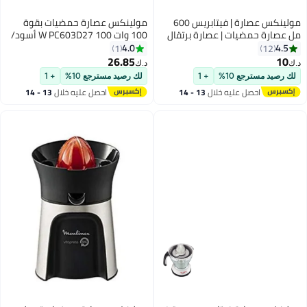
مولينكس عصارة | فيتابريس 600
مولينكس عصارة حمضيات بقوة
مل عصارة حمضيات | عصارة برتقال
100 وات 100 W PC603D27 أسود/
كهربائية | 2 سنة الضمان
فضي
4.0
4.5
1
12
26.85
10
د.ك‏
د.ك‏
لك رصيد مسترجع 10%
+ 1
لك رصيد مسترجع 10%
+ 1
احصل عليه خلال
13 - 14
احصل عليه خلال
13 - 14
اغسطس
اغسطس