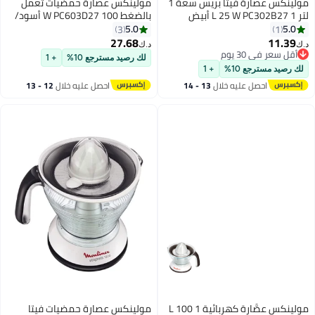
مولينكس عصارة فيتا بريس سعة 1
مولينكس عصارة حمضيات تعمل
لتر 1 L 25 W PC302B27 أبيض
بالضغط 100 W PC603D27 أسود/
فضي
5.0
5.0
3
1
27.68
11.39
د.ك‏
د.ك‏
أقل سعر في 30 يوم
لك رصيد مسترجع 10%
+ 1
أقل سعر في 30 يوم
لك رصيد مسترجع 10%
+ 1
احصل عليه خلال
13 - 14
احصل عليه خلال
12 - 13
اغسطس
اغسطس
مولينكس عصَّارة كهربائية 1 L 100
مولينكس عصارة حمضيات فيتا