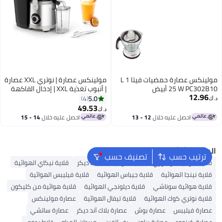
مولينكس عصارة حمضيات فيتا 1 L
مولينكس عصارة | نوتري XXL عصارة
25 W PC302B10 أبيض
| أنبوب تغذية XXL | إدخال الفاكهة
12.96
بالكامل | حماية من التنقيط | مقبض
5.0
4
د.ك‏
من الألمنيوم | 2 سرعات | وعاء لب
49.53
د.ك‏
2.2 لتر | وعاء عصير 0.8 لتر | ضمان
احصل عليه خلال
12 - 13
احصل عليه خلال
14 - 15
سنتين | JU660D27 2.2 L 1000 W
اغسطس
اغسطس
JU660D27
البحث الشائع
ترتيب حسب
تصنيف حسب
قلاية هوائية كوسوري
قلاية هوائية بلاك اند ديكر
قلاية نيكاي الهوائية
قلاية نينجا الهوائية
قلاية جيباس الهوائية
قلاية فيليبس الهوائية
قلاية هوائية سوناشي
قلاية ديلونجي الهوائية
قلاية هوائية من كليكون
قلاية نوتري كوك الهوائية
قلاية تيفال الهوائية
عصارة مولينكس
عصارة فيليبس
عصارة بوش
عصارة بلاك آند ديكر
عصارة ساتشي