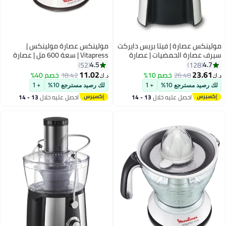
مولينكس عصارة | فيتا بريس دايركت
مولينكس عصارة مولينكس |
سيرف عصارة الحمضيات | عصارة
Vitapress | سعة 600 مل | عصارة
برتقال | فضي وأسود | ضمان سنتين |
كهربائية للبرتقال | ضمان لمدة
4.5
4.7
52
128
PC603D27 100 W PC603D27
سنتين | PC300B27 0.6 L 25 W
11.02
23.61
26.48
خصم 10%
18.42
خصم 40%
د.ك‏
د.ك‏
أسود/فضي
PC300B27 أبيض
لك رصيد مسترجع 10%
+ 1
لك رصيد مسترجع 10%
+ 1
احصل عليه خلال
13 - 14
احصل عليه خلال
13 - 14
اغسطس
اغسطس