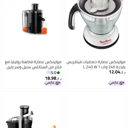
مولينكس عصارة حمضيات فيتابريس
مولينكس عصارة فاكهة روتيليا مع
بقدرة 240 وات 1 L 240 W
فلتر من الستانلس ستيل وسرعتين
12.04
3045386373574YL متعدد الألوان
950 ml 350 W JU370810 أسود
5.0
1
د.ك‏
18.98
د.ك‏