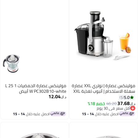
مولينكس عصارة | نوتري XXL عصارة
مولينكس عصارة الحمضيات 1 L 25
سهلة الاستخدام | أنبوب تغذية XXL
W PC302B10-white أبيض
12.04
| إدخال الفاكهة بالكامل | حماية ضد
5.0
5
د.ك‏
التنقيط | سرعتان | حاوية لب 2.2 لتر،
37.68
46.20
خصم 18%
د.ك‏
حاوية عصير 0.8 لتر
أقل سعر في 30 يوم
أقل سعر في 30 يوم
احصل عليه خلال
14 - 15
احصل عليه خلال
14 - 15
اغسطس
اغسطس