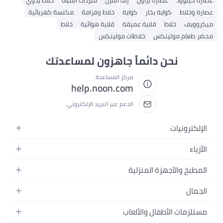
عصارة كينوود
عصارة براون
رف الفرن
مبردات المياه
خلاط يدوي
عصارة وخلاط
كواية بخار
كواية
خلاط وفرامة
مكنسة كهربائية
ميكروويف
خلاط
قلاية عميقة
قلاية هوائية
خلاط
محضر طعام مولينكس
خلاطات مولينكس
نحن دائماً جاهزون لمساعدتك
مركز المساعدة
help.noon.com
الدعم عبر البريد الإلكتروني
الإلكترونيات
الجوالات
الأزياء
التابلت
أزياء نسائية
المطبخ والأجهزة المنزلية
اللابتوبات
أزياء رجالية
الحمام
الأجهزة المنزلية
الجمال
أزياء البنات
ديكور البيت
الكاميرات
العطور
أزياء الأولاد
مستلزمات الأطفال والألعاب
المطبخ والسفرة
التلفزيونات
المكياج