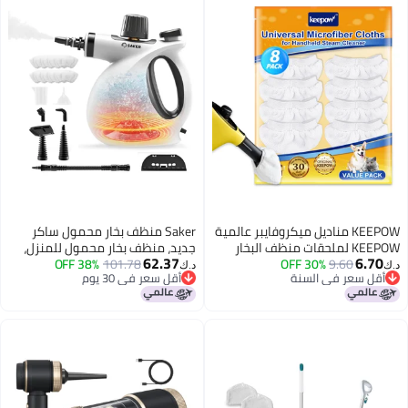
KEEPOW مناديل ميكروفايبر عالمية
Saker منظف بخار محمول ساكر
KEEPOW لملحقات منظف البخار
جديد، منظف بخار محمول للمنزل،
62.37
6.7
9.60
30% OFF
المحمول متوافقة مع Bissell
101.78
38% OFF
1050 واط منظف بخار، 8 قطع
د.ك‏
قل سعر في السنة
أقل سعر في 30 يوم
Steam Shot و Wagner spraytech و
قماش ألياف للتسخين السريع
قل سعر في السنة
أقل سعر في 30 يوم
McCulloch و Comforday و
والتنظيف العميق للأرضيات
PurSteam Steamer Cl
والسيارات والمطبخ
Accessories Pa عبوات