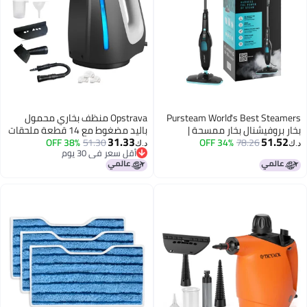
Pursteam World's Best Stea
Opstrava منظف بخاري محمول
 بروفيشنال بخار ممسحة |
باليد مضغوط مع 14 قطعة ملحقات
31.33
51.5
78.26
34% OFF
ف أرضيات متعدد الأسطح
51.30
38% OFF
وقفل أمان، 1350W جهاز بخاري
د.ك‏
أقل سعر في 30 يوم
ب، البلاط، اللامينيت والسجاد |
متعدد الاستخدامات للتنظيف،
أقل سعر في 30 يوم
ين سريع، خفيف الوزن وتنظيف
منظف بخاري محمول للمنزل،
 من المواد الكيميائية
السيارة، الفواصل، الأثاث، الحمام،
المطبخ، البلاط والأريكة