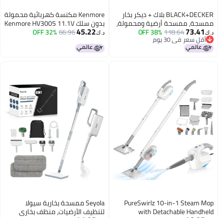
BLACK+DECKER بلاك + ديكر بخار
Kenmore مكنسة كهربائية محمولة
حة، ممسحة أرضية ومحمولة،
بدون سلك Kenmore HV3005 11.1V
45.22
73.4
118.64
38% OFF
منظف بخاري متعدد الأغراض مع 6
66.96
32% OFF
خفيفة الوزن ومتعددة الاستخدامات
د.ك‏
قل سعر في 30 يوم
، سلكي (BHSM15FX08)
وقابلة للنقل مع شفط قوي مع
قل سعر في 30 يوم
تحكم في الطاقة بسرعتين لشعر
الحيوانات الأليفة، تفريغ بلمسة
واحدة للسيارة والمنزل
PureSwirlz 10-in-1 Steam
Seyola ممسحة بخارية سيولا
with Detachable Hand
لتنظيف الأرضيات، منظف بخاري