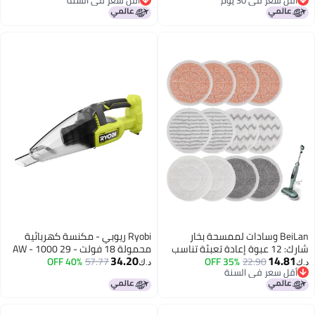
Cleaning,Portable Steamer for
Heat Up, Lightweight Steamer
قل سعر في 30 يوم
أقل سعر في السنة
Cleaning with 20PCS
Cleaning with 2 Washable P
Accessories,Steam Cleaner for
Safe for Tiles, Upholstery, Car
Home,Car
Hardwood, A
BeiLan وسادات لممسحة بخار
Ryobi ريوبي - مكنسة كهربائية
شارك: 12 عبوة إعادة تعبئة تناسب
محمولة 18 فولت - 29 AW - 1000
34.20
14.8
22.90
35% OFF
ممسحة بخار شارك S7000 S7001
57.77
40% OFF
لتر/دقيقة - 0.85 م3/دقيقة - جامع
د.ك‏
قل سعر في السنة
S7000C S7201 S7000AMZ S8
600 مل - RHV18-0
قل سعر في السنة
S8001 - وسادات بخار للمساحات
ة قابلة للغسل S7001TGT