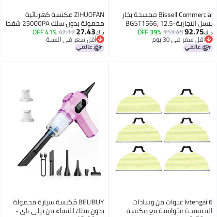
Bissell Commercial ممسحة بخار
ZIHUOFAN مكنسة كهربائية
بيسل التجارية-BGST1566، 12.5
محمولة بدون سلك 25000PA شفط
27.43
92.7
153.45
39% OFF
، تأتي مع وسادتين ناعمتين
47.12
41% OFF
قوي، مكنسة سيارة محمولة، 3 في
د.ك‏
قل سعر في 30 يوم
أقل سعر في السنة
تخدام اليومي ووسادة واحدة
1 مكنسة يدوية قابلة لإعادة الشحن
قل سعر في 30 يوم
أقل سعر في السنة
ش للاتساخات الثقيلة، أخضر
8000mAh مع ضوء LED، فلتر HEPA،
للمنزل، مقاعد السيارة، المكتب،
شعر الحيوانات الأليفة، مزيل الغبار
lvtengai 6 عبوات من وسادات
BELIBUY مُكنسة سيارة محمولة
مسحة متوافقة مع مكنسة
بدون سلك للنساء من بيلي باي -