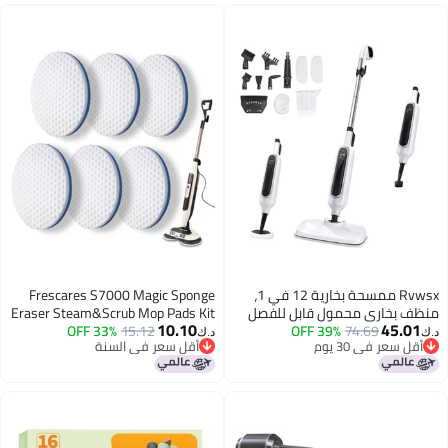
Rvwsx ممسحة بخارية 12 في 1،
Frescares S7000 Magic Sponge
ف بخاري محمول قابل للفصل
Eraser Steam&Scrub Mop Pads Kit
10.10
45.0
74.69
39% OFF
للمنزل، سلك بطول 23 قدم، 3 أوضاع
15.12
33% OFF
for Shrak,S8201 S8001 S7001
د.ك‏
قل سعر في 30 يوم
أقل سعر في السنة
بخار وشاشة LED، ممسحات بخارية
S7201 S7000AMZ S7005 S7020
قل سعر في 30 يوم
أقل سعر في السنة
يف الأرضيات، الحمام، النوافذ،
S7001C All-in-One Hard Floor
ائك، الملابس، فواصل البلاط،
Steam Mop (6White)
اد، الأثاث