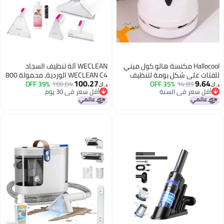
Hallocool مكنسة هالو كول ميني
WECLEAN آلة تنظيف السجاد
تات على شكل بومة لتنظيف
WECLEAN C4 الوردية، محمولة 800
100.27
9.6
14.89
35% OFF
ولات، مكنسة كهربائية قابلة
166.04
39% OFF
واط 18 كيلو باسكال، منظف عميق
د.ك‏
قل سعر في السنة
أقل سعر في 30 يوم
لإعادة الشحن عبر USB لتنظيف فتات
مع مقبض قائم وممسحة عريضة
قل سعر في السنة
أقل سعر في 30 يوم
ق اللامع، بقايا الممحاة، فتات
للبقع الناتجة عن الحيوانات الأليفة
لام، فتات البسكويت
على السجاد، السجاد، الأثاث وداخل
السيارات، خزان نظيف سعة 3 لترات/
خزان متسخ سعة 1.5 لتر