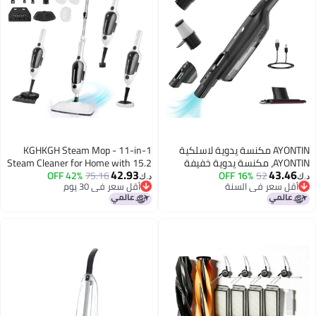
AYONTIN مكنسة يدوية لاسلكية
KGHKGH Steam Mop - 11-in-1
AYONTIN، مكنسة يدوية خفيفة
Steam Cleaner for Home with 15.2
42.93
43.4
52
16% OFF
الوزن محمولة مع ضوء LED،
75.16
42% OFF
OZ Water Tank & 23FT Power Cord,
د.ك‏
قل سعر في السنة
أقل سعر في 30 يوم
ة قابلة لإعادة الشحن بلمسة
Detachable Steam Mops for Floor
قل سعر في السنة
أقل سعر في 30 يوم
ة للتفريغ، شفط قوي للمكتب،
Cleaning MultiPurpose Steamer for
زل، أسود
Hardwood, Tile, Furniture with 11
Accessories