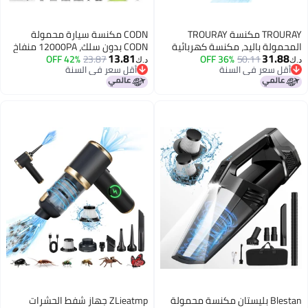
TROURAY مكنسة TROURAY
CODN مكنسة سيارة محمولة
مولة باليد، مكنسة كهربائية
CODN بدون سلك، 12000PA منفاخ
13.81
31.8
50.11
36% OFF
رة فائقة الخفة محمولة
23.87
42% OFF
هواء محمول مع فوهات متعددة
د.ك‏
قل سعر في السنة
أقل سعر في السنة
للاستخدام المنزلي، 6 في 1 مكنسة
وضوء LED، مكنسة صغيرة قابلة
قل سعر في السنة
أقل سعر في السنة
لتنظيف السيارة وشعر
لإعادة الشحن للمنزل، السيارة،
وانات (أخضر بدون سلك)
المكتب، شعر الحيوانات الأليفة
Blestan بليستان مكنسة محمولة
ZLieatmp جهاز شفط الحشرات