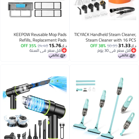
KEEPOW Reusable Mop Pads
TICYACK Handheld Steam Clea
Refills, Replacement Pads
Steam Cleaner with 16
15.76
31.3
Compatible with Shark Vac Mop
35% OFF
24.48
Accessory & Safety Lock,5
38% OFF
50.95
د.ك‏
قل سعر في 30 يوم
أقل سعر في السنة
VM252 VM200 VC205 VM250
Capacity, Multi-Surface 
قل سعر في 30 يوم
أقل سعر في السنة
/QM250 VM190 VM200P12,
Cleaning for Home, Car, Bathr
Hardwood Floor Mop Pad, Blue
Grout, Floor, Window (Ora
1+2+3 Pads