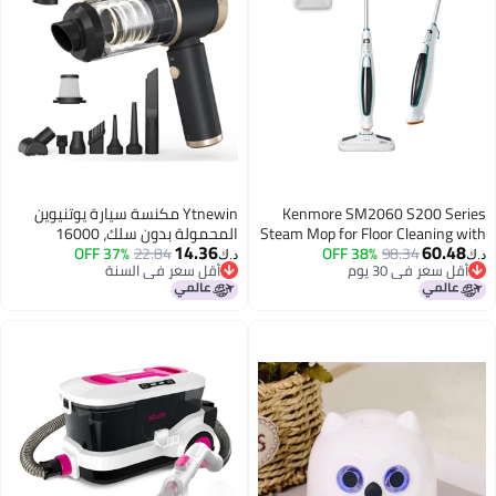
Kenmore SM2060 S200 Ser
Ytnewin مكنسة سيارة يوتنيوين
Steam Mop for Floor Cleaning 
المحمولة بدون سلك، 16000
14.36
60.4
98.34
38% OFF
Easy Scrubber & 2pcs Wash
22.84
37% OFF
باسكال شفط قوي، مكنسة يدوية
د.ك‏
قل سعر في 30 يوم
أقل سعر في السنة
Pads, 2 Modes, Quick-Heat
لتنظيف السيارات مع فلترين HEPA
قل سعر في 30 يوم
أقل سعر في السنة
Lightweight for Hardwood and 
مزدوجين، ضوء LED، شحن Type-C،
مكنسة صغيرة بتفريغ بنقرة واحدة،
مدمجة للتنظيف المنزلي والمكتبي