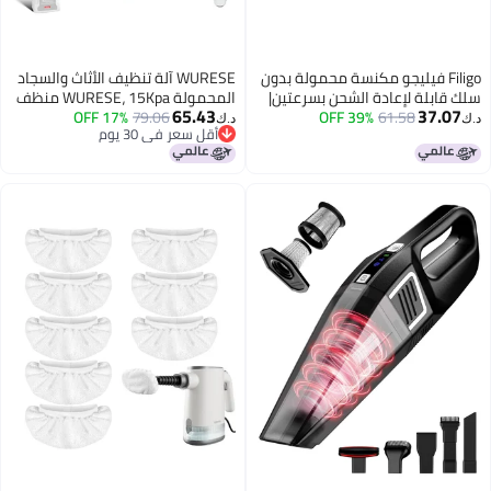
Filigo فيليجو مكنسة محمولة بدون
WURESE آلة تنظيف الأثاث والسجاد
قابلة لإعادة الشحن بسرعتين|
المحمولة WURESE، 15Kpa منظف
65.43
37.0
61.58
39% OFF
مكنسة محمولة بدون سلك 3 في 1
79.06
17% OFF
بقع ينظف بعمق بقع الحيوانات
د.ك‏
أقل سعر في 30 يوم
حطة شحن، للسيارة والمنزل
الأليفة، منظف الأرائك مع 3 أدوات
أقل سعر في 30 يوم
كتب وشعر الحيوانات (أزرق)
ونظام تنظيف ذاتي للسجاد، الأثاث،
السلم، السيارة، لون تركوازي