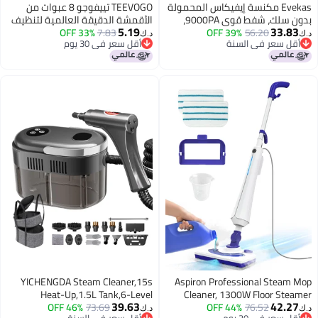
Evekas مكنسة إيفيكاس المحمولة
TEEVOGO تييفوجو 8 عبوات من
بدون سلك، شفط قوي 9000PA،
الأقمشة الدقيقة العالمية لتنظيف
5.19
33.8
56.20
39% OFF
ان للشفط، شحن سريع بتقنية
7.83
33% OFF
البخار المحمول، وسادات قابلة
د.ك‏
قل سعر في السنة
أقل سعر في 30 يوم
Type-C، خفيفة الوزن، مكنسة سيارة
لإعادة الاستخدام والغسل بطبقتين،
قل سعر في السنة
أقل سعر في 30 يوم
لة للاستخدام المنزلي
متوافقة مع بيسل ستيم شوت،
يوانات الأليفة والمكتب
واغنر، بورستيم، مكولوش، دوبراي
والمزيد
YICHENGDA Steam Cleaner,15s
Aspiron Professional Steam
Heat-Up,1.5L Tank,6-Level
Cleaner, 1300W Floor Ste
39.63
42.2
Adjustable Handle,Steamer for
46% OFF
73.69
with Detergent Chamber,
44% OFF
76.52
د.ك‏
قل سعر في 30 يوم
أقل سعر في السنة