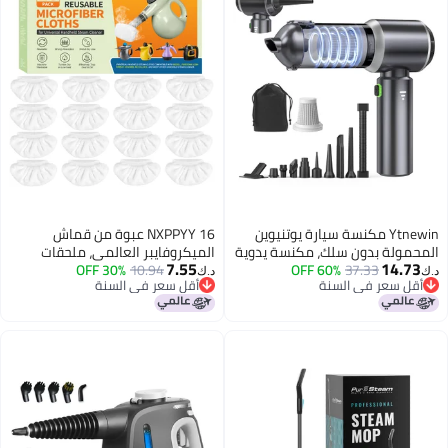
Ytnewin مكنسة سيارة يوتنيوين
NXPPYY 16 عبوة من قماش
حمولة بدون سلك، مكنسة يدوية
الميكروفايبر العالمي، ملحقات
7.55
14.7
37.33
60% OFF
صغيرة بقوة شفط عالية 24000PA،
10.94
30% OFF
منظف البخار المحمول - ملحقات
د.ك‏
قل سعر في السنة
أقل سعر في السنة
ة صغيرة قابلة لإعادة الشحن
منظف البخار متوافقة مع بيسل
قل سعر في السنة
أقل سعر في السنة
 سلك مع تفريغ بلمسة واحدة،
ستيم شوت، واغنر، مكولوش،
مكنسة يدوية 10 في 1 للسيارة
كومفورداي، بورستيم والمزيد
نزل والمكتب للغبار.