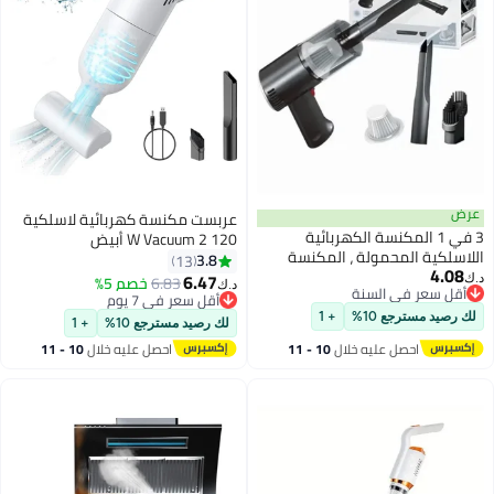
ض
عربست مكنسة كهربائية لاسلكية
3 في 1 المكنسة الكهربائية
120 W Vacuum 2 أبيض
سلكية المحمولة ، المكنسة
3.8
13
4.0
ربائية للسيارات المحمولة للنوم
6.47
6.83
خصم 5%
د.ك‏
قل سعر في السنة
والكمبيوتر الشخصي مع فلتر HEPA
أقل سعر في 7 يوم
قل سعر في السنة
نسة الكهربائية لوحة المفاتيح
أقل سعر في 7 يوم
رصيد مسترجع 10%
+ 1
لك رصيد مسترجع 10%
+ 1
 للسيارات والمكاتب والتنظيف
احصل عليه خلال
10 - 11
احصل عليه خلال
10 - 11
زلي
اغسطس
اغسطس