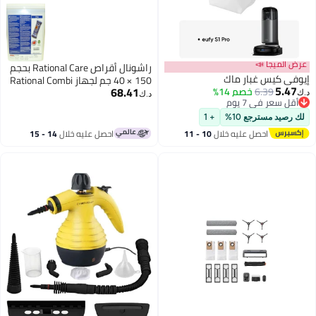
 الميجا 📣
راشونال أقراص Rational Care بحجم
في كيس غبار ماك
150 × 40 جم لجهاز Rational Combi
5.4
68.41
6.39
خصم 14%
Steam Cleaner
قل سعر في 7 يوم
د.ك‏
تخلّص بسرعة
قل سعر في 7 يوم
رصيد مسترجع 10%
+ 1
احصل عليه خلال
10 - 11
احصل عليه خلال
14 - 15
اغسطس
اغسطس