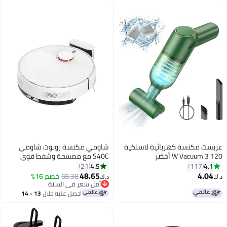
فلترة F9 - أسود
ست مكنسة كهربائية لاسلكية
شاومي مكنسة روبوت شاومي
خضر
S40C مع ممسحة وشفط قوي
5000Pa LDS BHR9654GB - أبيض
4.5
4.
21
117
48.65
4.0
58.38
خصم 16%
د.ك‏
أقل سعر في السنة
أقل سعر في السنة
احصل عليه خلال
13 - 14
اغسطس