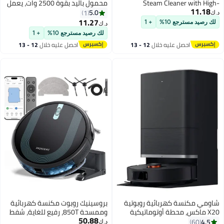
Steam Cleaner with H
محمول باليد بقوة 2500 وات، يعمل
11.1
Temperature Pressurized St
بالضغط العالي ودرجة الحرارة
5.0
1
Multi-Purpose Cleaning Mac
العالية، مزود برؤوس فرشاة
11.27
رصيد مسترجع 10%
+ 1
د.ك‏
with Brush Heads & Protec
وقفازات للمطبخ والأثاث والحمام
لك رصيد مسترجع 10%
+ 1
Gloves for Kitchen, Furnit
والسيارة
احصل عليه خلال
12 - 13
احصل عليه خلال
12 - 13
Bathroom & Car Detai
اغسطس
اغسطس
مي مكنسة كهربائية روبوتية
بروسينيك روبوت مكنسة كهربائية
X20 ماكس، محطة أوتوماتيكية
وممسحة 850T، رفيع للغاية، شفط
50.88
بالكامل، 8000Pa، ذراع ممسحة
قوي 3000 باسكال، مكنسة
4.
60
د.ك‏