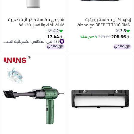
وفاكس مكنسة روبوتية
شاومي مكنسة كهربائية صغيرة
DEEBOT T30C OMNI مع محطة،
قابلة للفك والغسل 120 W
مكنسة روبوتية 20000Pa، غسيل
SSXCQ01XY أبيض
4.2
3.
55
8
بالماء الساخن 75°C، ممسحة
17.44
206.6
370.69
خصم 44%
د.ك‏
OZMO Turbo 2.0، فرشاة ZeroTangle
#35 في المكانس الكهربائية المحمولة
#35 في المكانس الكهربائية المحمولة