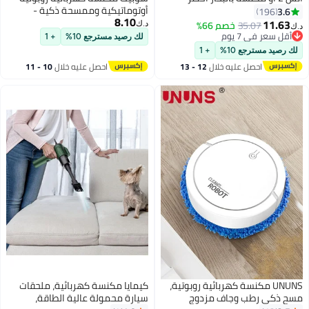
أوتوماتيكية وممسحة ذكية -
3.
196
8.10
مكنسة كهربائية وممسحة روبوتية
11.6
35.07
خصم 66%
د.ك‏
منخفضة الضوضاء مع قوة شفط
قل سعر في 7 يوم
لك رصيد مسترجع 10%
+ 1
قل سعر في 7 يوم
عالية، روبوت كنس ذكي قابل لإعادة
رصيد مسترجع 10%
+ 1
الشحن عبر منفذ USB للمنزل
احصل عليه خلال
12 - 13
احصل عليه خلال
10 - 11
والمكتب وتنظيف شعر الحيوانات
اغسطس
اغسطس
الأليفة (أبيض)
UNUNS مكنسة كهربائية روبوتية،
كيمايا مكنسة كهربائية، ملحقات
 ذكي رطب وجاف مزدوج
سيارة محمولة عالية الطاقة،