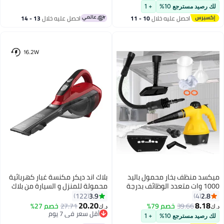
درسة والسيارة – البطاريات غير
بتخلّص بسرعة
ثنائية الاتجاه، متوافقة مع السيارة
قل سعر في 30 يوم
رصيد مسترجع 10%
+ 1
منة**
والشقوق
احصل عليه خلال
10 - 11
احصل عليه خلال
13 - 14
اغسطس
اغسطس
د منظف ​​بخار محمول باليد
بلاك اند ديكر مكنسة غبار كهربائية
1000 وات متعدد الوظائف بدرجة
محمولة للمنزل و السيارة من بلاك
حرارة عالية مع 9 قطع إكسسوارات
اند ديكر 10.8 فولت (احمر-رمادي) ,
3.9
2.
122
4
بة لأريكة المطبخ ونافذة
500 ml 16.2 W DVA315J-B5 أحمر/
20.20
8.1
39.66
خصم 79%
27.71
خصم 27%
د.ك‏
ام
رمادي
أقل سعر في 7 يوم
رصيد مسترجع 10%
+ 1
أقل سعر في 7 يوم