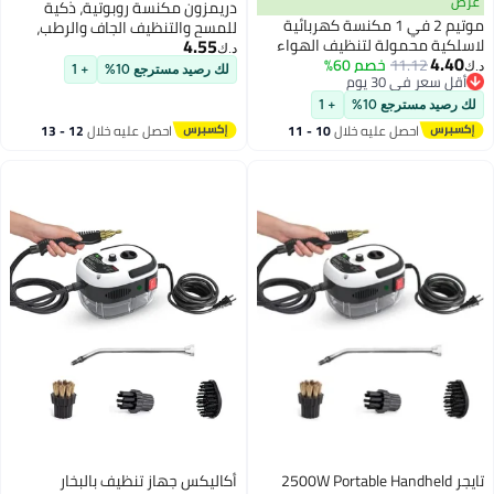
ض
دريمزون مكنسة روبوتية، ذكية
موتيم 2 في 1 مكنسة كهربائية
للمسح والتنظيف الجاف والرطب،
4.55
لكية محمولة لتنظيف الهواء
فائقة النحافة وخفيفة الوزن، روبوت
د.ك‏
4.4
11.12
خصم 60%
ارة مكنسة كهربائية لاسلكية
للمسح والكنس لشعر الحيوانات
لك رصيد مسترجع 10%
+ 1
قل سعر في 30 يوم
محمولة باليد 9000PA 120 واط
الأليفة
قل سعر في 30 يوم
شفط ونفخ قوي مع ضوء LED
رصيد مسترجع 10%
+ 1
ارة المكتب المنزل الحيوانات
احصل عليه خلال
10 - 11
احصل عليه خلال
12 - 13
لة لإعادة الشحن
اغسطس
اغسطس
تايجر 2500W Portable Handheld
أكاليكس جهاز تنظيف بالبخار