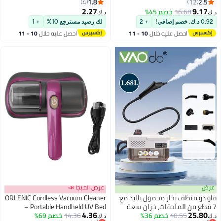
راض، نحيف للغاية، خفيف الوزن،
مكنسة كهربائية صغيرة رطبة
1.8
2.
4
12
 روبوت كنس لشعر الحيوانات
وجافة مزدوجة الأغراض للمنزل،
2.27
9.1
16.68
خصم 45%
د.ك‏
يفة، سجاد الأرضيات الصلبة
مجموعة تفصيلية أساسية للسفر،
صم إضافي!
+ 2
لك رصيد مسترجع 10%
+ 1
تخييم RV
احصل عليه خلال
10 - 11
احصل عليه خلال
10 - 11
اغسطس
اغسطس
ض
عرض الميجا 📣
دو منظف بخار محمول باليد مع
ORLENIC Cordless Vacuum Cleaner
قطع من الملحقات، خزان سعة
– Portable Handheld UV Bed
4.36
25.8
40.55
خصم 36%
1.68 لتر، تسخين سريع لمدة 10 ثوانٍ،
14.36
خصم 69%
Vacuum with HEPA Filtration,
د.ك‏