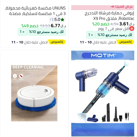
 الميجا 📣
UNUNS مكنسة كهربائية محمولة،
ي حماية فرشاة التدحرج
3 في 1 مكنسة لاسلكية، مضخة
 ملحق X9 Pro
هواء كهربائية قابلة للطي
5.0
1
3.6
4.54
خصم 20%
للسيارات والحيوانات الأليفة ولوحات
6.77
13.53
خصم 49%
د.ك‏
قل سعر في 7 يوم
المفاتيح
قل سعر في 7 يوم
لك رصيد مسترجع 10%
+ 1
رصيد مسترجع 10%
+ 1
احصل عليه خلال
10 - 11
احصل عليه خلال
10 - 11
اغسطس
اغسطس