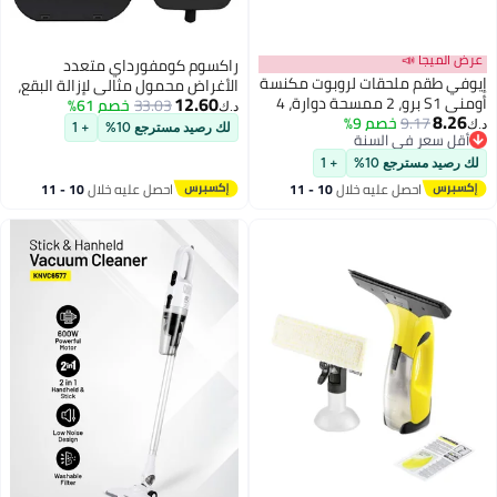
 الميجا 📣
راكسوم كومفورداي متعدد
في طقم ملحقات لروبوت مكنسة
الأغراض محمول مثالي لإزالة البقع،
12.60
أومني S1 برو، 2 ممسحة دوارة، 4
33.03
خصم 61%
وتنظيف الستائر، ومقاعد السيارات،
د.ك‏
8.2
9.17
خصم 9%
فلاتر عالية الأداء، 3 أكياس غبار، 2
والأرضيات، والنوافذ (أصفر)
لك رصيد مسترجع 10%
+ 1
قل سعر في السنة
ة جانبية، فلتر خزان المياه
قل سعر في السنة
رة، فرشاة دوارة وحماية
رصيد مسترجع 10%
+ 1
اة، صيانة لمدة 6 أشهر
احصل عليه خلال
10 - 11
احصل عليه خلال
10 - 11
اغسطس
اغسطس