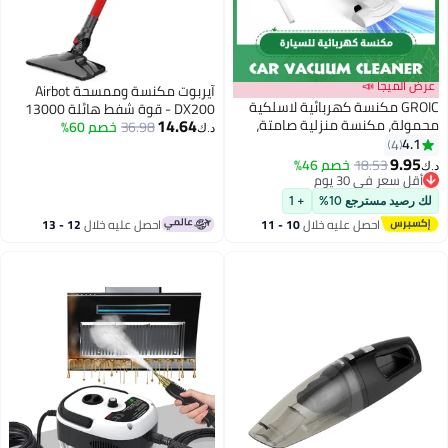
 الميجا 📣
آيربوت مكنسة وممسحة Airbot
GROIC مكنسة كهربائية لاسلكية
DX200 - قوة شفط هائلة 13000
14.64
ولة، مكنسة منزلية صامتة،
36.98
خصم 60%
باسكال، تصميم فائق النحافة،
د.ك‏
أجهزة تنظيف محمولة بقوة 120
4.
4
تنظيف رطب وجاف، مزودة بخزان
واط و8500 با، مكنسة كهربائية
9.9
مياه وقطعة مسح، مكنسة يدوية
18.53
خصم 46%
لة بقوة عالية
قل سعر في 30 يوم
عمودية (مقبس أوروبي).
قل سعر في 30 يوم
رصيد مسترجع 10%
+ 1
احصل عليه خلال
10 - 11
احصل عليه خلال
12 - 13
اغسطس
اغسطس