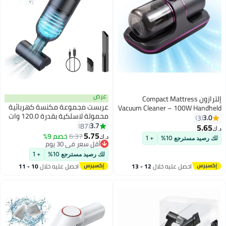
عرض
إلترازون Compact Mattress
عربست مجموعة مكنسة كهربائية
Vacuum Cleaner – 100W Handh
محمولة لاسلكية بقدرة 120.0 وات
Cordless with UV Light, 80
3.
3
2201170 أسود 120 W 2201170
3.7
87
Suction, and 250ml Dust Collec
5.6
أسود
5.75
6.37
خصم 9%
د.ك‏
رصيد مسترجع 10%
+ 1
أقل سعر في 30 يوم
أقل سعر في 30 يوم
لك رصيد مسترجع 10%
+ 1
احصل عليه خلال
12 - 13
احصل عليه خلال
10 - 11
اغسطس
اغسطس