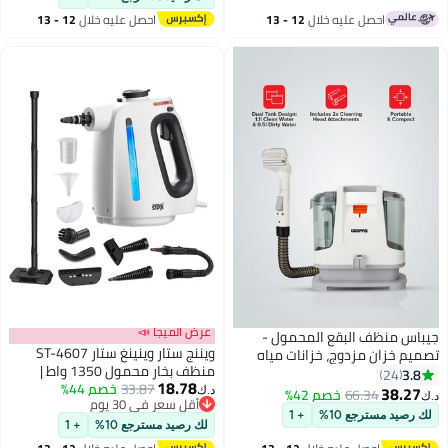
لمنظف الهواء المعلب
احصل عليه خلال
12 - 13
احصل عليه خلال
12 - 13
اغسطس
اغسطس
عرض الميجا 📣
اس منظف البقع المحمول -
ويننج ستار وينينغ ستار ST-4607
م خزان مزدوج، خزانات مياه
منظف بخار محمول 1350 واط |
نظيفة ومتسخة بسعة 1.1 لتر و0.5
3.
24
18.78
33.87
خصم 44%
سخان سريع خلال 20 ثانية | جهاز بخار
/ مرفقين لرأس التنظيف، تصميم
38.2
66.34
خصم 42%
د.ك‏
أقل سعر في 30 يوم
متعدد الاستخدامات للأقمشة
 الوزن وصغير الحجم، مثالي
رصيد مسترجع 10%
+ 1
أقل سعر في 30 يوم
والكنب والسجاد والمفروشات |
يف السجاد والبسط
لك رصيد مسترجع 10%
+ 1
ملحقات 9 قطع وخزان 500 مل
فروشات وما إلى ذلك