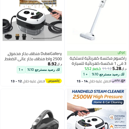
ض
DubaiGallery منظف بخار محمول،
سوم مكنسة كهربائية لاسلكية
2500 واط منظف بخار عالي الضغط،
8.92
3 في 1 مكنسة كهربائية للسيارة
مع 3 رؤوس فرشاة، بخار سريع
د.ك‏
5.2
11.12
خصم 52%
والمنزل، قوة شفط عالية 7500
التسخين بدرجة حرارة عالية
لك رصيد مسترجع 10%
+ 1
باسكال، قوة مصنفة 120 وات،
للاستخدام المنزلي، تفصيل السيارات،
رصيد مسترجع 10%
+ 1
سة كهربائية محمولة خفيفة
المطبخ، الحمام، الأثاث
احصل عليه خلال
14 - 15
احصل عليه خلال
12 - 13
ن ومتينة وصغيرة قابلة لإعادة
اغسطس
اغسطس
حن