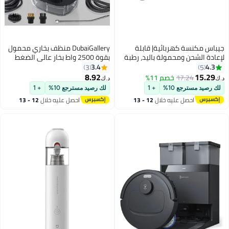
س مكنسة كهربائية| قابلة
DubaiGallery منظف بخاري محمول
دة الشحن ومحمولة باليد، رطبة
بقوة 2500 واط بخار عالي الضغط
وجافة، سعة كيس الغبار 400 مل
للتنظيف للجص والبلاط منظف بخاري
3.4
4.
3
5
مع ضوء مؤشر LED| تكنولوجيا
محمول صغير للسيارة تنظيف قوي
8.92
15.2
17.24
خصم 11%
د.ك‏
يثيوم منخفضة الضوضاء| فوهة
بخار عالي الحرارة للمنزل
رصيد مسترجع 10%
+ 1
لك رصيد مسترجع 10%
+ 1
قوق، وفرشاة صغيرة، وحامل
احصل عليه خلال
12 - 13
احصل عليه خلال
12 - 13
ت على الحائط| فلتر هيبا|
اغسطس
اغسطس
دام المنزل والمكتب