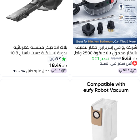
 يو في إنتربرايزز جهاز تنظيف
بلاك اند ديكر مكنسة كهربائية
بالبخار محمول باليد بقوة 2500 واط،
يدوية لاسلكية دست باستر، 10.8
9.4
11.97
خصم 21%
 تنظيف بالبخار عالي الضغط،
فولت، بطارية ليثيوم-أيون 2.0Ah،
3.9
36
قل سعر في السنة
 تنظيف بالبخار محمول للمنزل
سعة 500 مل، قوة شفط 25 واط
18.44
 بيع +10 مؤخرًا
د.ك‏
قل سعر في السنة
طبخ والحمام والسيارة مع
هوائي، طاقة 21.6Wh، فلترة فعالة،
احصل عليه خلال
14 - 15
س فرشاة
شاحن Jack Plug، 1950 W DVA320J-
اغسطس
B5 أسود/ رمادي