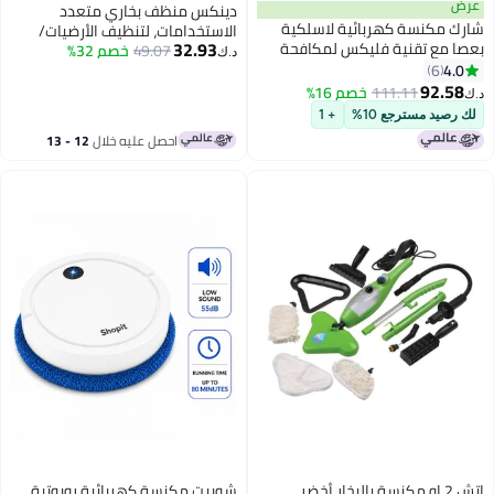
ض
دينكس منظف ​​بخاري متعدد
ك مكنسة كهربائية لاسلكية
الاستخدامات، لتنظيف الأرضيات/
32.93
ا مع تقنية فليكس لمكافحة
49.07
خصم 32%
السيارات/الأرائك/المطابخ/
د.ك‏
ك الشعر
4.
6
الحمامات/الغسالات/التنظيف
92.5
المنزلي، سعة 2 لتر، 2000 واط،
111.11
خصم 16%
سلكي بطول 3 أمتار، لون أصفر
رصيد مسترجع 10%
+ 1
احصل عليه خلال
12 - 13
اغسطس
ار أخضر
شوبيت مكنسة كهربائية روبوتية