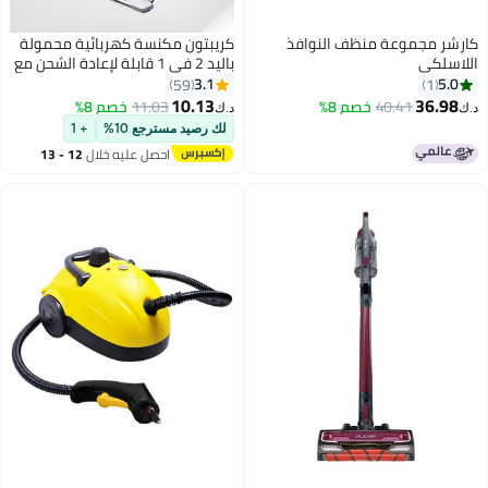
شر مجموعة منظف النوافذ
كريبتون مكنسة كهربائية محمولة
اسلكي
باليد 2 في 1 قابلة لإعادة الشحن مع
شفط قوي، وقت تشغيل 30 دقيقة،
3.1
5.
59
1
نظام ترشيح عالي الكفاءة
10.13
36.9
40.41
خصم 8%
11.03
خصم 8%
د.ك‏
لك رصيد مسترجع 10%
+ 1
احصل عليه خلال
12 - 13
اغسطس