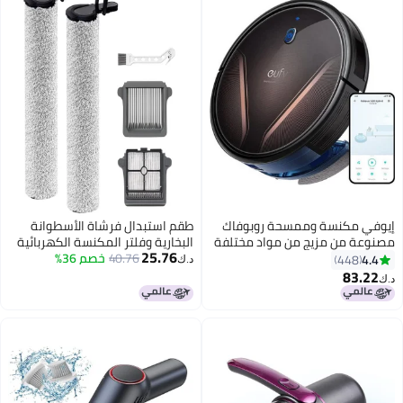
في مكنسة وممسحة روبوفاك
طقم استبدال فرشاة الأسطوانة
وعة من مزيج من مواد مختلفة
البخارية وفلتر المكنسة الكهربائية
25.76
طراز G20 450 ml 14 W
40.76
خصم 36%
Floor ONE S7 من Only، متوافق مع
4.
448
د.ك‏
AN.T2258K1 أسود
مكنسة Tineco Floor ONE S7
83.2
البخارية اللاسلكية للتنظيف الجاف
والرطب. يتضمن الطقم قطع غيار:
فرشتا أسطوانة، فلتران، وفرشاة
تنظيف واحدة.