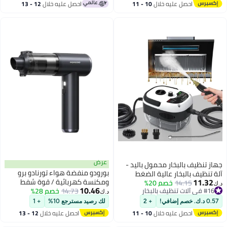
احصل عليه خلال
10 - 11
احصل عليه خلال
12 - 13
اغسطس
اغسطس
عرض
 تنظيف بالبخار محمول باليد -
بورودو منفضة هواء تورنادو برو
تنظيف بالبخار عالية الضغط
11.3
ومكنسة كهربائية / قوة شفط
14.15
خصم 20%
عددة الاستخدامات للمطبخ
10.46
ي آلات تنظيف بالبخار
14.73
خصم 28%
22000 باسكال / محرك 90000 دورة
مام والمفروشات والنوافذ
د.ك‏
ي آلات تنظيف بالبخار
في الدقيقة / تنظيف لاسلكي 2 في
ظيف المنزل
صم إضافي!
+ 2
لك رصيد مسترجع 10%
+ 1
1 / فوهات قابلة للفصل / قابلة
احصل عليه خلال
10 - 11
احصل عليه خلال
12 - 13
لإعادة الشحن عبر منفذ USB-C /
اغسطس
اغسطس