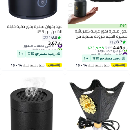
ض
عود بخوان مبخرة بخور ذكية قابلة
 مبخرة بخور عربية كهربائية
للشحن عبر USB
رة الحجم مزودة بحماية من
3.8
221
ارة الزائدة وخاصية الإغلاق
3.
12
3.67
#11 في حاملات البخور
د.ك‏
لقائي وتغطية واسعة لبخور
4.4
5.85
خصم 23%
تم بيع +50 مؤخرًا
ارة
 حاملات البخور
#11 في حاملات البخور
لك رصيد مسترجع 10%
+ 1
قل سعر في السنة
رصيد مسترجع 10%
+ 1
 بيع +50 مؤخرًا
احصل عليه خلال
14 - 15
احصل عليه خلال
14 - 15
 حاملات البخور
اغسطس
اغسطس