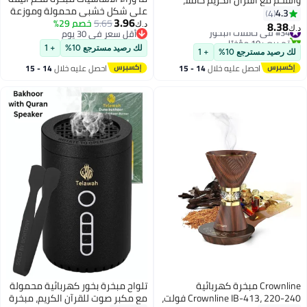
على شكل خشبي محمولة وموزعة
دة بمكبر صوت إسلامي وجهاز
4.
4
3.96
5.65
خصم 29%
للروائح مع لون نحاسي للبخور.
م عن بعد وتطبيق للتحكم عن
8.3
 في حاملات البخور
د.ك‏
أقل سعر في 30 يوم
 بيع +10 مؤخرًا
أقل سعر في 30 يوم
 في حاملات البخور
لك رصيد مسترجع 10%
+ 1
رصيد مسترجع 10%
+ 1
احصل عليه خلال
14 - 15
احصل عليه خلال
14 - 15
اغسطس
اغسطس
Crownline مبخرة كهربائية
تلواح مبخرة بخور كهربائية محمولة
Crownline IB-413، 220-240 فولت،
مع مكبر صوت للقرآن الكريم، مبخرة