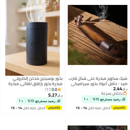
 سكوير مبخرة على شكل قارب
بخور بوسيدين مدخن إلكتروني،
 - حامل أعواد بخور سيراميكي
مبخرة بخور بإغلاق تلقائي، مبخرة
2.4
ف لتزيين المنزل والتأمل
محمولة للمنزل، قابلة لإعادة الشحن
3.0
11
تخلّص بسرعة
وغا والاسترخاء. هدية مثالية.
عبر USB، السيارة، والمكتب - موزع
5.27
د.ك‏
تخلّص بسرعة
روائح عطرية، عود، مبخرة فحم، بخور
رصيد مسترجع 10%
+ 1
لك رصيد مسترجع 10%
+ 1
عربي، عطر، رمضان، هدية، ديكور
احصل عليه خلال
14 - 15
احصل عليه خلال
14 - 15
اغسطس
اغسطس