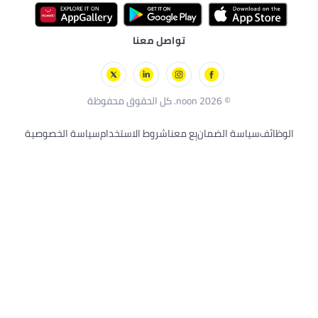
أديداس
العناية الشخصية للرجال
دراجات ثلاثية وسكوترات
بريستيج
مستلزمات العناية الصحية
ألعاب بالتحكم عن بُعد
تواصل معنا
لوريال باريس
الألعاب الخارجية
سكيتشرز
بلاك أند ديكر
© 2026 noon. كل الحقوق محفوظة
الوظائف
سياسة الضمان
بِع معنا
شروط الاستخدام
سياسة الخصوصية