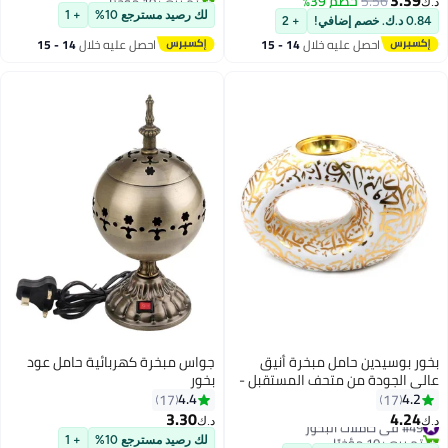
5.56
خصم 39%
#38 في حاملات البخور
كتب واليوغا والعلاج العطري -
لك رصيد مسترجع 10%
+ 1
خصم إضافي!
+ 2
د
احصل عليه خلال
14 - 15
احصل عليه خلال
14 - 15
اغسطس
اغسطس
ر بوسيدين حامل مبخرة أنيق
جواس مبخرة كهربائية حامل عود
ي الجودة من متحف المستقبل -
بخور
ض
4.4
4.
17
17
3.30
4.2
 في حاملات البخور
د.ك‏
 بيع +10 مؤخرًا
لك رصيد مسترجع 10%
+ 1