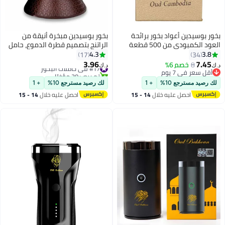
 بوسيدين أعواد بخور برائحة
بخور بوسيدين مبخرة أنيقة من
العود الكمبودي من 500 قطعة
الراتنج بتصميم قطرة الدموع، حامل
ام
عود البخور مع مبخرة صينية معدنية
4.3
3.
17
34
لليوجا والعلاج العطري وغرفة النوم
3.96
7.4
8
خصم 6%
#17 في حاملات البخور
د.ك‏
والمنزل والمكتب
قل سعر في 7 يوم
تم بيع +30 مؤخرًا
قل سعر في 7 يوم
#17 في حاملات البخور
رصيد مسترجع 10%
+ 1
لك رصيد مسترجع 10%
+ 1
احصل عليه خلال
14 - 15
احصل عليه خلال
14 - 15
اغسطس
اغسطس