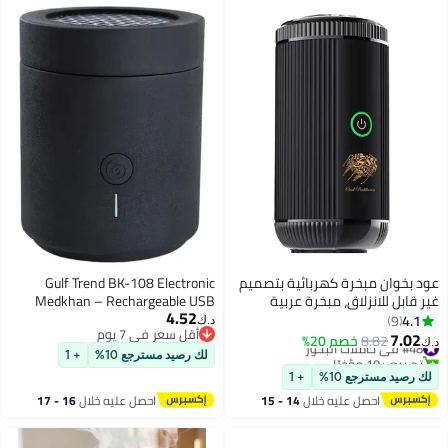
 بخوان مبخرة كهربائية بتصميم
Gulf Trend BK-108 Electronic
قابل للانزلاق، مبخرة عربية
Medkhan – Rechargeable USB
4.52
محمولة للسيارة، بخور USB قابل
Electric Incense Burner and Aroma
4.
9
د.ك‏
أقل سعر في 7 يوم
دة الشحن
Diffuser for Bakhoor – Portable
7.0
 في حاملات البخور
8.82
خصم 20%
أقل سعر في 7 يوم
Muslim Medkhan for Car, Home,
 بيع +10 مؤخرًا
لك رصيد مسترجع 10%
+ 1
 في حاملات البخور
and Office Use – Elegant Design
رصيد مسترجع 10%
+ 1
with Fast Heating Element
احصل عليه خلال
14 - 15
احصل عليه خلال
16 - 17
اغسطس
اغسطس