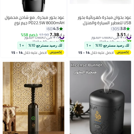
بخوان مبخرة كهربائية بخور
عود بخور مبخرة ، مع شاحن محمول
USB لتعطير السيارة والمنزل
PD22.5W 8000mAH جيم نوع
مكتب
الإدخال والإخراج 2 إمدادات الطاقة
4.5
3.
60
305
المحمولة شحن سريع
7.38
3.5
 في حاملات البخور
#19 في حاملات البخور
17.90
خصم 58%
د.ك‏
 بيع +40 مؤخرًا
تم بيع +10 مؤخرًا
 في حاملات البخور
#19 في حاملات البخور
رصيد مسترجع 10%
+ 1
لك رصيد مسترجع 10%
+ 1
احصل عليه خلال
14 - 15
احصل عليه خلال
14 - 15
اغسطس
اغسطس