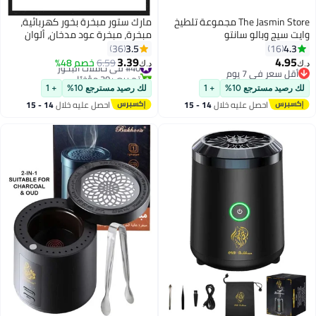
The Jasmin Store مجموعة تلطيخ
مارك ستور مبخرة بخور كهربائية،
 سيج وبالو سانتو
مبخرة، مبخرة عود مدخان، ألوان
متنوعة
3.5
4.
36
16
3.39
4.9
#40 في حاملات البخور
6.59
خصم 48%
د.ك‏
قل سعر في 7 يوم
تم بيع +20 مؤخرًا
قل سعر في 7 يوم
#40 في حاملات البخور
رصيد مسترجع 10%
+ 1
لك رصيد مسترجع 10%
+ 1
احصل عليه خلال
14 - 15
احصل عليه خلال
14 - 15
اغسطس
اغسطس