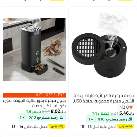
اغسطس
اغسطس
عرض التجديد الكبير
 مبخرة كهربائية قابلة لإعادة
بخون مبخرة بخور عالية الجودة، موزع
الشحن، مبخرة محمولة بمنفذ USB،
بخور لاسلكي حديث
تخدام المنزلي والسيارة
2.
4
8.02
8.91
خصم 9%
كتب، بطارية طويلة العمر،
5.4
6.21
خصم 12%
د.ك‏
ة للمسلمين
لك رصيد مسترجع 10%
+ 1
رصيد مسترجع 10%
+ 1
احصل عليه خلال
14 - 15
احصل عليه خلال
14 - 15
اغسطس
اغسطس