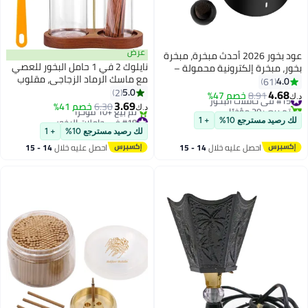
عرض
عود بخور 2026 أحدث مبخرة، مبخرة
نايلوك 2 في 1 حامل البخور للعصي
، مبخرة إلكترونية محمولة –
مع ماسك الرماد الزجاجي، مقلوب
 مبخرة فحم، بخور عربي، عطر
4.
61
أسفل مضاد الرماد حروق عصا
5.0
ضان، هدية، ديكور
2
4.6
 في حاملات البخور
8.91
خصم 47%
البخور، حديثة عمودية حامل البخور
3.69
 بيع +20 مؤخرًا
6.30
خصم 41%
د.ك‏
لليوغا، وسبأ، والتأمل، وبني الديكور
 في حاملات البخور
#18 في حاملات البخور
رصيد مسترجع 10%
+ 1
المنزلي
أقل سعر في 7 يوم
لك رصيد مسترجع 10%
+ 1
تم بيع +10 مؤخرًا
احصل عليه خلال
14 - 15
احصل عليه خلال
14 - 15
#18 في حاملات البخور
اغسطس
اغسطس