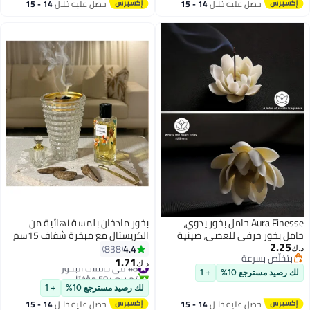
احصل عليه خلال
14 - 15
احصل عليه خلال
14 - 15
اغسطس
اغسطس
Aura Finesse حامل بخور يدوي،
بخور مادخان بلمسة نهائية من
ل بخور حرفي للعصي، صينية
الكريستال مع مبخرة شفاف 15سم
2.2
 خزفية لالتقاط الرماد، زهرة
4.4
838
تخلّص بسرعة
ية زخرفية
1.71
#8 في حاملات البخور
د.ك‏
تخلّص بسرعة
تم بيع +50 مؤخرًا
رصيد مسترجع 10%
+ 1
#8 في حاملات البخور
لك رصيد مسترجع 10%
+ 1
احصل عليه خلال
14 - 15
احصل عليه خلال
14 - 15