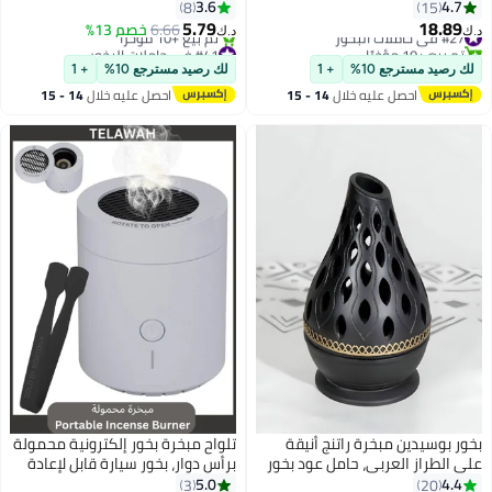
50-60 هرتز، 300-360 وات،
بخور قابلة لإعادة الشحن عبر منفذ
3.6
4.
8
15
فقة مع الزيوت العطرية والبخور
USB بسعة 2000 مللي أمبير،
5.79
18.8
 في حاملات البخور
6.66
خصم 13%
د.ك‏
ب النسر
مناسبة للمنزل والمكتب والسيارة،
 بيع +10 مؤخرًا
#41 في حاملات البخور
 في حاملات البخور
موديل SQ-818
أقل سعر في 7 يوم
رصيد مسترجع 10%
+ 1
لك رصيد مسترجع 10%
+ 1
تم بيع +10 مؤخرًا
احصل عليه خلال
14 - 15
احصل عليه خلال
14 - 15
#41 في حاملات البخور
اغسطس
اغسطس
 بوسيدين مبخرة راتنج أنيقة
تلواح مبخرة بخور إلكترونية محمولة
الطراز العربي، حامل عود بخور
برأس دوار، بخور سيارة قابل لإعادة
مبخرة صينية معدنية لليوجا
الشحن بسعة 2000 مللي أمبير،
5.0
4.
3
20