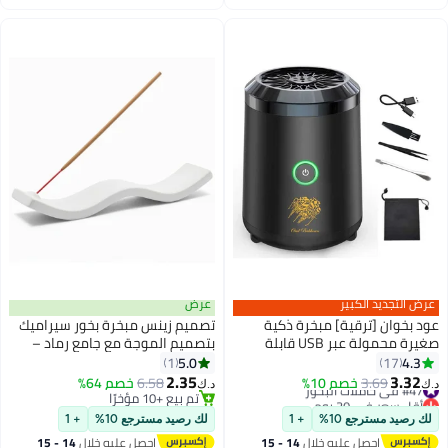
اغسطس
اغسطس
 التجديد الكبير
عرض
بخوان [ترقية] مبخرة ذكية
تصميم زينس مبخرة بخور سيراميك
صغيرة محمولة عبر USB قابلة
بتصميم الموجة مع جامع رماد –
دة الشحن باللون الأسود
حامل أنيق لأعواد البخور للمنزل
5.0
4.
1
17
والتأمل واليوغا، سيراميك مقاوم
2.35
3.3
 في حاملات البخور
3.69
خصم 10%
6.58
خصم 64%
د.ك‏
للحرارة (أبيض)
قل سعر في 30 يوم
تم بيع +10 مؤخرًا
 في حاملات البخور
تم بيع +10 مؤخرًا
رصيد مسترجع 10%
+ 1
لك رصيد مسترجع 10%
+ 1
احصل عليه خلال
14 - 15
احصل عليه خلال
14 - 15