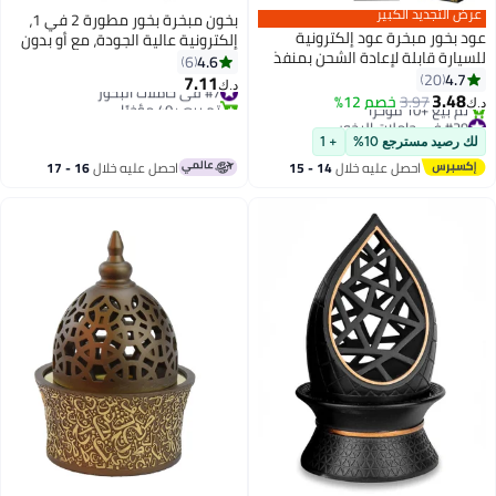
 التجديد الكبير
بخون مبخرة بخور مطورة 2 في 1،
بخور مبخرة عود إلكترونية
إلكترونية عالية الجودة، مع أو بدون
ارة قابلة لإعادة الشحن بمنفذ
فحم، وحامل بخور عود، لون أسود
4.6
6
خور أسود
4.
20
7.11
#7 في حاملات البخور
د.ك‏
3.4
3.97
خصم 12%
تم بيع +40 مؤخرًا
 في حاملات البخور
#7 في حاملات البخور
قل سعر في السنة
رصيد مسترجع 10%
+ 1
 بيع +10 مؤخرًا
احصل عليه خلال
14 - 15
احصل عليه خلال
16 - 17
 في حاملات البخور
اغسطس
اغسطس