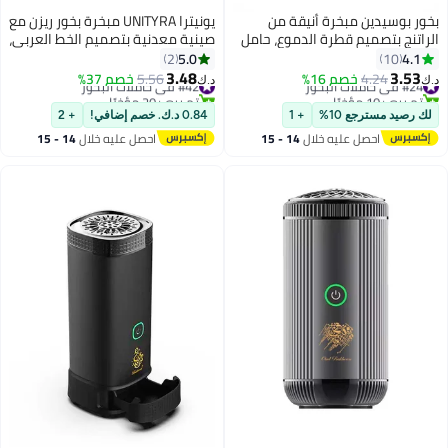
ر بوسيدين مبخرة أنيقة من
يونيترا UNITYRA مبخرة بخور ريزن مع
تنج بتصميم قطرة الدموع، حامل
صينية معدنية بتصميم الخط العربي،
 البخور مع مبخرة صينية معدنية
مبخرة عود وإنسنس للديكور
5.0
4.
2
10
جا والعلاج العطري وغرفة النوم
المنزلي والعلاج العطري والتأمل
3.48
3.5
 في حاملات البخور
4.24
خصم 16%
#42 في حاملات البخور
5.56
خصم 37%
د.ك‏
منزل والمكتب
والمكتب
 بيع +10 مؤخرًا
تم بيع +20 مؤخرًا
 في حاملات البخور
#42 في حاملات البخور
رصيد مسترجع 10%
+ 1
0.84 د.ك. خصم إضافي!
+ 2
احصل عليه خلال
14 - 15
احصل عليه خلال
14 - 15
اغسطس
اغسطس