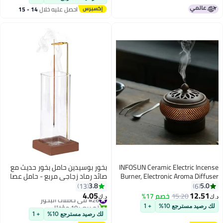
احصل عليه خلال
14 - 15
اغسطس
INFOSUN Ceramic Electric Inc
بخور بوسيدين حامل بخور حديث مع
Burner, Electronic Aroma Diff
صائد رماد زجاجي مربع - حامل عصا
with Timing Temperat
البخور الخشبي المقلوب للعطور
3.8
5.
13
6
Adjustment and Cover, R
المنزلية
4.05
12.5
15.20
خصم 17%
#26 في حاملات البخور
د.ك‏
Frankincense Burner, Used
تم بيع +10 مؤخرًا
رصيد مسترجع 10%
+ 1
Indoor Air Purification/
#26 في حاملات البخور
لك رصيد مسترجع 10%
+ 1
Decoration/Meditat