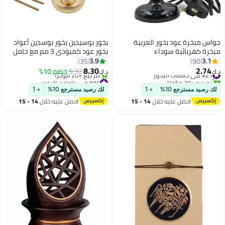
س مبخرة عود بخور العربية
بخور بوسيدين بخور بوسدين أعواد
رة كهربائية سوداء
بخور عود كمبودي 3 مم مع حامل
عصا نحاسية مجانية
3.9
3.
35
90
8.30
2.7
 في حاملات البخور
9.32
خصم 10%
د.ك‏
 بيع +20 مؤخرًا
#16 في حاملات البخور
 في حاملات البخور
أقل سعر في 30 يوم
رصيد مسترجع 10%
+ 1
لك رصيد مسترجع 10%
+ 1
تم بيع +20 مؤخرًا
احصل عليه خلال
14 - 15
احصل عليه خلال
14 - 15
#16 في حاملات البخور
اغسطس
اغسطس