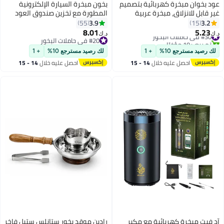
 بخوان مبخرة كهربائية بتصميم
بخون مبخرة السيارة الإلكترونية
قابل للانزلاق، مبخرة عربية
المطورة مع تخزين صندوق العود
محمولة للسيارة، بخور USB قابل
ووظيفة القفل الآمن - X021
3.9
3.
55
15
دة الشحن
8.01
5.2
 في حاملات البخور
د.ك‏
 بيع +10 مؤخرًا
#20 في حاملات البخور
 في حاملات البخور
#20 في حاملات البخور
رصيد مسترجع 10%
+ 1
لك رصيد مسترجع 10%
+ 1
احصل عليه خلال
14 - 15
احصل عليه خلال
14 - 15
اغسطس
اغسطس
فيت مبخرة كهربائية مع مكبر
رادین موقد بخور ستانلس ستيل فاخر