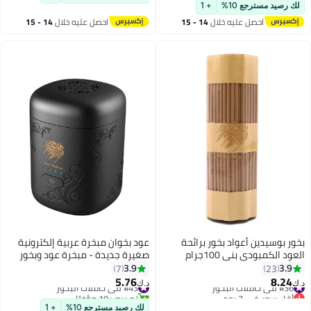
 في حاملات البخور
رصيد مسترجع 10%
+ 1
احصل عليه خلال
14 - 15
احصل عليه خلال
14 - 15
اغسطس
اغسطس
 بوسيدين أعواد بخور برائحة
عود بخوان مبخرة عربية إلكترونية
 الكمبودي بني 100جرام
صغيرة جديدة - مبخرة عود وبخور
مع مؤشر للبطارية
3.9
3.
7
23
5.76
8.2
 في حاملات البخور
#43 في حاملات البخور
د.ك‏
قل سعر في 7 يوم
تم بيع +10 مؤخرًا
 في حاملات البخور
#43 في حاملات البخور
لك رصيد مسترجع 10%
+ 1