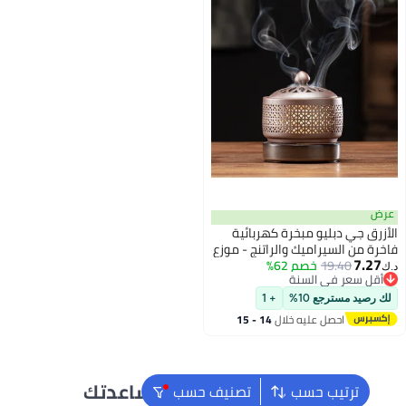
ض
رق جي دبليو مبخرة كهربائية
ة من السيراميك والراتنج - موزع
7.2
19.40
خصم 62%
ر إلكتروني مزود بوظيفة ضبط
قل سعر في السنة
ت والتحكم في درجة الحرارة
قل سعر في السنة
ء قابل للإزالة لتنقية الهواء
رصيد مسترجع 10%
+ 1
اخلي
احصل عليه خلال
14 - 15
اغسطس
نحن دائماً جاهزون لمساعدتك
ترتيب حسب
تصنيف حسب