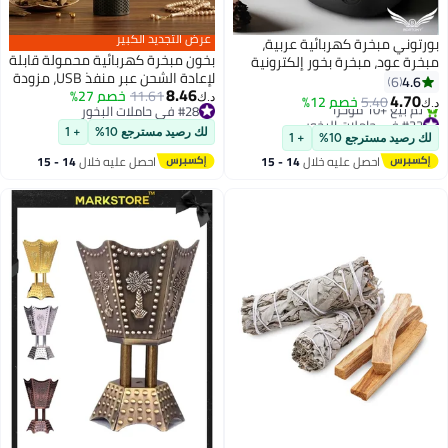
عرض التجديد الكبير
وني مبخرة كهربائية عربية،
بخون مبخرة كهربائية محمولة قابلة
ة عود، مبخرة بخور إلكترونية
لإعادة الشحن عبر منفذ USB، مزودة
رة مع مؤشر بطارية، مناسبة
4.
6
8.46
11.61
خصم 27%
بعنق تمديد مرن، مبخرة إلكترونية
كتب والسيارة
4.7
5.40
خصم 12%
د.ك‏
#28 في حاملات البخور
يدوية لتعطير الملابس والمنزل
 في حاملات البخور
#28 في حاملات البخور
قل سعر في 30 يوم
لك رصيد مسترجع 10%
+ 1
رصيد مسترجع 10%
+ 1
 بيع +10 مؤخرًا
احصل عليه خلال
14 - 15
احصل عليه خلال
14 - 15
 في حاملات البخور
اغسطس
اغسطس