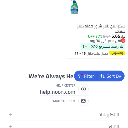
سكرابينج بابلز شاور حمام كبير
شفاف
5.65
37% OFF
9.01
د.ك‏
أقل سعر في 30 يوم
أقل سعر في 30 يوم
لك رصيد مسترجع 10%
+ 1
احصل عليه خلال
16 - 17
اغسطس
We're Always Here To Help
Filter
Sort By
HELP CENTER
help.noon.com
EMAIL SUPPORT
الإلكترونيات
الجوالات
الأزياء