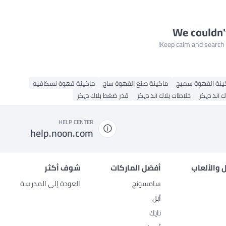
We couldn'
Keep calm and search a
ينة القهوة سميج
ماكينة صنع القهوة ساج
ماكينة قهوة نسكافيه
ك آند ديكر
خلاطات بلاك آند ديكر
قدر ضغط بلاك ديكر
HELP CENTER
help.noon.com
 والألعاب
أفضل الماركات
شوف أكثر
سامسونج
العودة إلى المدرسة
أبل
نايك