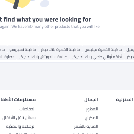
t find what you were looking for
gain. We have SO many other products that you will like!
يفيل
ماكينة القهوة فيليبس
ماكينة القهوة بلاك ديكر
ماكينة نسبريسو
ماك
ديكر
أطقم أواني طهي بلاك آند ديكر
صانعة ساندويتش بلاك آند ديكر
عصارة بلا
المنزلية
الجمال
مستلزمات الأطفال
العطور
الحفاضات
المكياج
وسائل تنقل الأطفال
العناية بالشعر
الرضاعة والتغذية