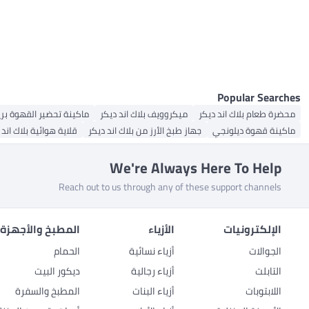
All أجهزة طهي كهربائية
All الرفوف والأدراج
العصارات
شوايات غاز
حاويات النفايات
ستائر الاستحمام
أجهزة تبخير الملابس
All العصارات
رفوف عائمة
أجهزة طهي الأرز
أجهزة الكي الجاف
أجهزة تحضير الطعام
عجانات
عطارة بالضغط الأفقي
آلة الطهي بالضغط كهربائية
All عجانات
الشوايات المنحنية
أوعية طهي بطيء
عصارات الحمضيات الكهربائية
خلاطات اليد
صانعات القهوة الكهربائية
All صانعات القهوة الكهربائية
خلاطات عمودية
الأفران والمحامص
All الأفران والمحامص
مطحنة وخلاط
ماكينات إسبرسو
مطحنة قهوة كهربائية
ممسحة بالبخار
ماكينات التحميص
ماكينات صنع القهوة بالتنقيط
Popular Searches
محمصة فرن طهي
الشوايات الكهربائية
محضرة طعام بلاك اند ديكر
ميكروويف بلاك اند ديكر
ماكينة تحضير القهوة بر
ماكينة قهوة ديلونجي
جهاز طبخ الأرز من بلاك اند ديكر
قلاية هوائية بلاك اند 
We're Always Here To Help
Reach out to us through any of these support channels
الإلكترونيات
الأزياء
المطبخ والأجهزة 
الجوالات
أزياء نسائية
الحمام
التابلت
أزياء رجالية
ديكور البيت
اللابتوبات
أزياء البنات
المطبخ والسفرة