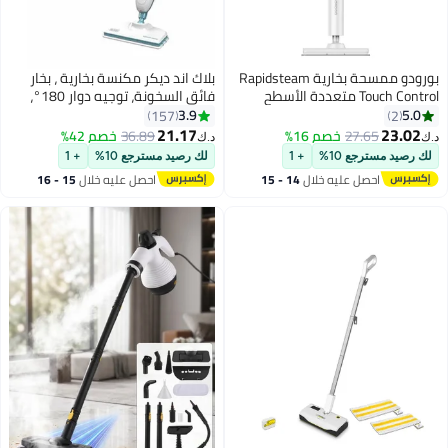
بورودو ممسحة بخارية Rapidsteam
بلاك اند ديكر مكنسة بخارية ، بخار
Touch Control متعددة الأسطح
فائق السخونة، توجيه دوار 180°،
اط/سجاد)، تسخين سريع
وسادة ميكروفايبر، كابل 4 أمتار، آة
3.9
157
خلال 15 ثانية، خزان مياه قابل للفصل
لجميع الأرضيات المغلقة، للاستخدام
21.17
2
27.65
خصم 16%
36.89
خصم 42%
د.ك‏
سعة 350 مل، بخار عالي الطاقة
الزلي والمكتبي، صديقة للبيئة،
مسترجع 10%
+ 1
لك رصيد مسترجع 10%
+ 1
1300 W FSM13E1-B5 أبيض/أزرق
احصل عليه خلال
14 - 15
احصل عليه خلال
15 - 16
اغسطس
اغسطس