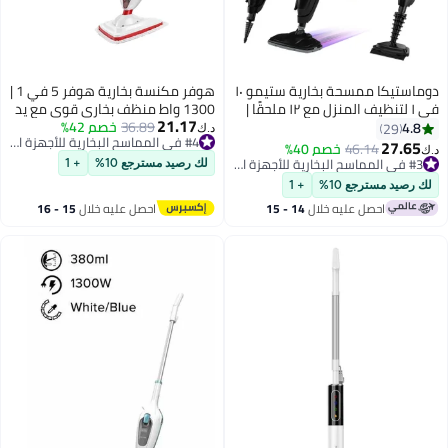
دوماستيكا ممسحة بخارية ستيمو ١٠
هوفر مكنسة بخارية هوفر 5 في 1 |
في ١ لتنظيف المنزل مع ١٢ ملحقًا |
1300 واط منظف بخاري قوي مع يد
21.17
ممسحة بخارية يدوية بقوة ٧٠٠ واط
36.89
خصم 42%
قابلة للفصل، تصميم خفيف الوزن،
2
د.ك‏
#4 في المماسح البخارية للأجهزة الصغيرة
لأرضيات مع بخار فائق
أدوات تنظيف متعددة الاستخدامات
2
46.14
خصم 40%
#3 في المماسح البخارية للأجهزة الصغيرة
#4 في المماسح البخارية للأجهزة الصغيرة
 وسادة من الألياف الدقيقة،
للأرضيات، المطبخ والحمام | HS84-
مؤخرًا
لك رصيد مسترجع 10%
+ 1
تسخين لمدة ٣٠ ثانية، سعة ٣٥٠ مل،
#3 في المماسح البخارية للأجهزة الصغيرة
SM2-ME
مسترجع 10%
+ 1
 المواد الكيميائية، آمنة
احصل عليه خلال
14 - 15
احصل عليه خلال
15 - 16
ع الأرضيات المغلقة
اغسطس
اغسطس
للبيئة، لون أسود