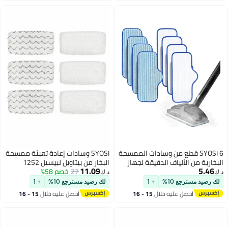
اري متعدد الاستخدامات
والحمام والبلاط (أبيض)
لأرضيات، البلاط، النوافذ،
 المفاصل، الأوساخ، والسيارات.
SYOSI 6 قطع من وسادات الممسحة
SYOSI وسادات إعادة تعبئة ممسحة
 من الألياف الدقيقة لجهاز
البخار من بيتاويل لبيسيل 1252
11.09
تنظيف البخار Dupray Neat قابلة
27
خصم 58%
1606670 1543 1652 1132M
د.ك‏
الاستخدام وغسالة آمنة
1530 11326 سلسلة مكنسة
مسترجع 10%
+ 1
لك رصيد مسترجع 10%
+ 1
لأسطح متعددة لتنظيف
كهربائية بالبخار للأرضيات الصلبة
احصل عليه خلال
15 - 16
احصل عليه خلال
15 - 16
رضيات الخشبية والبلاط
سيمفوني، حزمة من 6 قطع
اغسطس
اغسطس