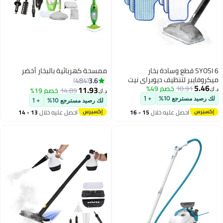
SYOSI 6 قطع وسادة بخار
ممسحة كهربائية بالبخار أخضر
يبر لتنظيف ديوبراي نيت
3.6
484
10.91
خصم 49%
عادة الاستخدام وقابلة
11.93
14.89
خصم 19%
د.ك‏
في الغسالة مصممة
مسترجع 10%
+ 1
لك رصيد مسترجع 10%
+ 1
تعددة لتنظيف فعال
احصل عليه خلال
15 - 16
احصل عليه خلال
13 - 14
 الخشبية والبلاط والحجر ،
اغسطس
اغسطس