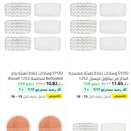
SYO وسادات إعادة تعبئة ممسحة
SYOSI وسادات إعادة تعبئة بخار
البخار من بيتاويل لبيسيل 1252
BettaWell لمكنسة Bissell 1252
10.82
1
28.11
خصم 58%
1606670 1543 1652 1132M
26.44
خصم 59%
1606670 1543 1652 1132M
د.ك‏
1530 11326 سلسلة مكنسة
1530 11326 Symphony لتنظيف
مسترجع 10%
+ 1
لك رصيد مسترجع 10%
+ 1
 بالبخار للأرضيات الصلبة
الأرضيات الصلبة - عبوة من 6
احصل عليه خلال
15 - 16
احصل عليه خلال
15 - 16
 حزمة من 6 قطع
اغسطس
اغسطس