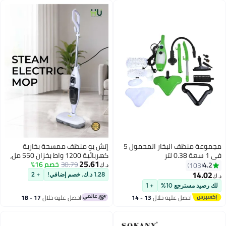
Stripes)
white
مجموعة منظف البخار المحمول 5
إتش يو منظف ممسحة بخارية
كهربائية 1200 واط بخزان 550 مل،
25.61
30.79
خصم 16%
تسخين سريع ورأس دوار 180 درجة
10
د.ك‏
1
1.28 د.ك. خصم إضافي!
+ 2
مسترجع 10%
+ 1
احصل عليه خلال
13 - 14
احصل عليه خلال
17 - 18
اغسطس
اغسطس