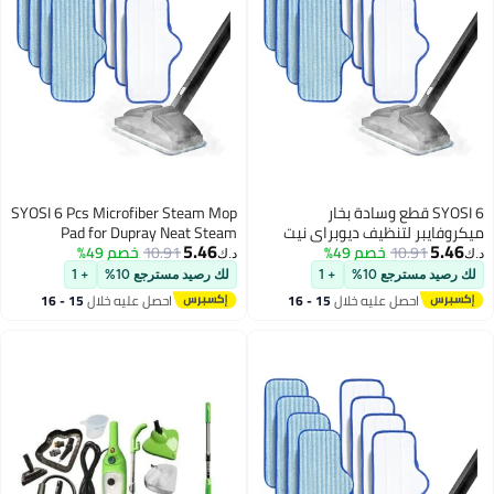
SYOSI 6 قطع وسادة بخار
SYOSI 6 Pcs Microfiber Steam Mop
يبر لتنظيف ديوبراي نيت
Pad for Dupray Neat Steam
5.46
10.91
خصم 49%
عادة الاستخدام وقابلة
10.91
خصم 49%
Cleaner Reusable and Machine
د.ك‏
في الغسالة مصممة
Washable Designed for Multiple
مسترجع 10%
+ 1
لك رصيد مسترجع 10%
+ 1
تعددة لتنظيف فعال
Surfaces Effectively Clean
احصل عليه خلال
15 - 16
احصل عليه خلال
15 - 16
 الخشبية والبلاط والحجر
Hardwood Tile Stone Floors
اغسطس
اغسطس