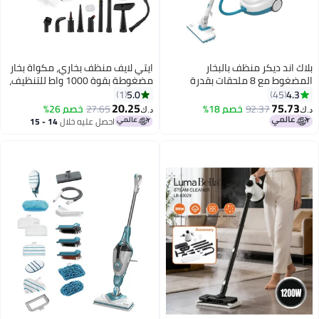
 ديكر منظف بالبخار
ايتي لايف منظف ​​بخاري، مكواة بخار
المضغوط مع 8 ملحقات بقدرة
مضغوطة بقوة 1000 واط للتنظيف،
2000 وات BHSMP2008-GB أبيض/
مكواة بخار متعددة الاستخدامات
5.0
1
4
للمنزل، مكواة بخار يدوية، مكواة
20.25
7
92.37
خصم 18%
27.65
خصم 26%
د.ك‏
بخار للسيارات، مكواة بخار محمولة
احصل عليه خلال
14 - 15
للمطبخ، الحمام، البلاط (أبيض)
اغسطس