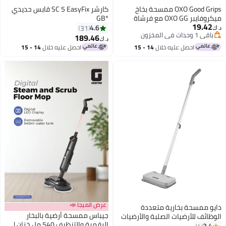
OXO Good Grips ممسحة بخاخ
كارشر SC 5 EasyFix قابس حديدي
ميكروفايبر OXO GG مع فرشاة
*GB
1
لسحب
4.6
31
ون
189.46
د.ك‏
ون
احصل عليه خلال
14 - 15
احصل عليه خلال
14 - 15
اغسطس
اغسطس
عرض الميجا 📣
سحة بخارية متعددة
جيباس ممسحة أرضية بالبخار
للأرضيات الصلبة والأرضيات
الرقمية والتنظيف 540 مل خزان |
 ومع سجادة شراعية