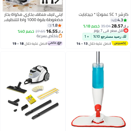
ايتي لايف منظف ​​بخاري، مكواة بخار
مضغوطة بقوة 1000 واط للتنظيف،
4
مكواة بخار متعددة الاستخدامات
2
1.8
3
35.04
خصم 18%
للمنزل، مكواة بخار يدوية، مكواة
16.55
ر في 7 يوم
بتخلّص بسرعة
27.65
خصم 40%
د.ك‏
ر في 7 يوم
بخار للسيارات، مكواة بخار محمولة
تم بيع +10 مؤخرًا
مسترجع 10%
+ 1
بتخلّص بسرعة
للمطبخ، الحمام، البلاط (أبيض)
احصل عليه خلال
13 - 14
احصل عليه خلال
18 - 19
اغسطس
اغسطس