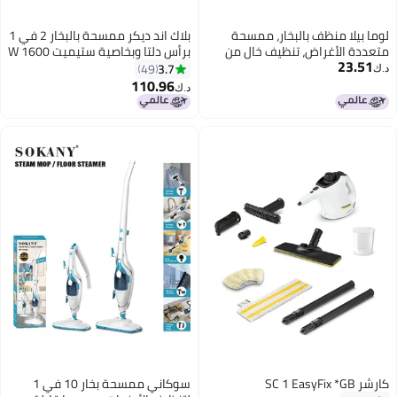
ا منظف بالبخار، ممسحة
بلاك اند ديكر ممسحة بالبخار 2 في 1
الأغراض، تنظيف خالٍ من
برأس دلتا وبخاصية ستيميت 1600 W
2
ات للأرضيات والسيارات
BHSM1615DAM-GB أبيض/ أزرق
3.7
49
 والمفروشات وأجهزة المطبخ
110.96
د.ك‏
غير ذلك
سوكاني ممسحة بخار 10 في 1