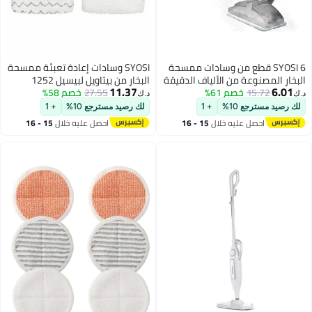
SYOSI 6 قطع من وسادات ممسحة
SYOSI وسادات إعادة تعبئة ممسحة
لمصنوعة من الألياف الدقيقة
البخار من بيتاويل لبيسيل 1252
11.37
15.72
خصم 61%
لمنظف البخار Dupray Neat، قابلة
27.55
خصم 58%
1606670 1543 1652 1132M
د.ك‏
الاستخدام وقابلة للغسل في
1530 11326 سلسلة مكنسة
مسترجع 10%
+ 1
لك رصيد مسترجع 10%
+ 1
، مصممة للأسطح المتعددة
كهربائية بالبخار للأرضيات الصلبة
احصل عليه خلال
15 - 16
احصل عليه خلال
15 - 16
لأرضيات الخشبية والبلاط
سيمفوني، حزمة من 6 قطع
اغسطس
اغسطس
بشكل فعال