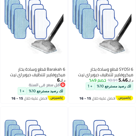
SYOSI 6 قطع وسادة بخار
Barakah 6 قطع وسادة بخار
يبر لتنظيف ديوبراي نيت
ميكروفايبر لتنظيف ديوبراي نيت
6
10.91
خصم 49%
عادة الاستخدام وقابلة
قابلة لإعادة الاستخدام وقابلة
د.ك‏
أقل سعر في السنة
في الغسالة مصممة
للغسل في الغسالة مصممة
مسترجع 10%
+ 1
أقل سعر في السنة
تعددة لتنظيف فعال
لأسطح متعددة لتنظيف فعال
لك رصيد مسترجع 10%
+ 1
 الخشبية والبلاط والحجر.
للأرضيات الخشبية والبلاط والحجر.
احصل عليه خلال
15 - 16
احصل عليه خلال
15 - 16
اغسطس
اغسطس