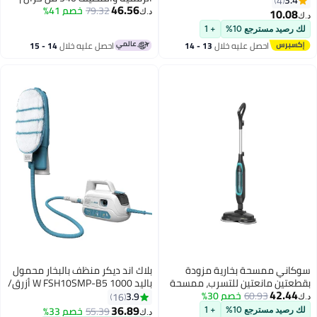
46.56
79.32
خصم 41%
1380 واط 25 جرام/دقيقة بخار |
السجاد - ضمان لمدة عامين
1
د.ك‏
وسادات دوارة مزدوجة، شاشة LED
مسترجع 10%
+ 1
وضوء أمامي | GSC63077UK أسود
احصل عليه خلال
13 - 14
احصل عليه خلال
14 - 15
اغسطس
اغسطس
ممسحة بخارية مزودة
بلاك اند ديكر منظف بالبخار محمول
 مانعتين للتسرب، ممسحة
باليد 1000 W FSH10SMP-B5 أزرق/
4
60.93
خصم 30%
 خفيفة الوزن، آمنة لجميع
رمادي
3.9
16
أرضيات الصلبة المغلقة مثل
36.89
55.39
خصم 33%
مسترجع 10%
+ 1
د.ك‏