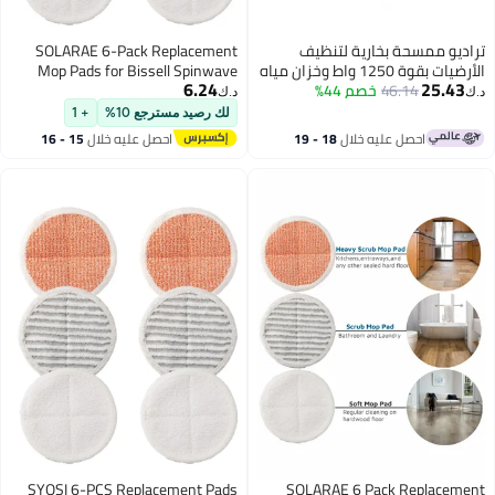
ممسحة بخارية لتنظيف
SOLARAE 6-Pack Replacement
الأرضيات بقوة 1250 واط وخزان مياه
Mop Pads for Bissell Spinwave
6.24
2
46.14
خصم 44%
سعة 330 مل، مع خاصية التنظيف
Models 2124, 2039A, 2307,
د.ك‏
 بالبخار عالي الحرارة.
23157, 20391, 20399 -
لك رصيد مسترجع 10%
+ 1
Compatible Electric Hard Floor Mop
احصل عليه خلال
18 - 19
احصل عليه خلال
15 - 16
Pads (White, Orange, Off-White
اغسطس
اغسطس
Stripes)
SYOSI 6-PCS Replacement Pads
SOLARAE 6 Pack Repl