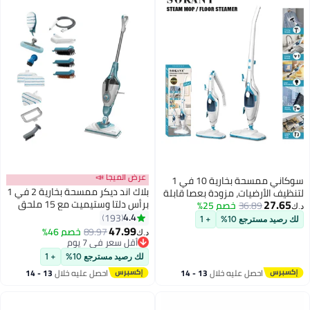
عرض الميجا 📣
سوكاني ممسحة بخارية 10 في 1
بلاك اند ديكر ممسحة بخارية 2 في 1
الأرضيات، مزودة بعصا قابلة
2
برأس دلتا وستيميت مع 15 ملحق
36.89
خصم 25%
للطي وتوجيه دوار 180 درجة، وخزان
1600 W BHSM1610DSM-GB
4.4
ل للإزالة، وتنظيف خالٍ من
193
مسترجع 10%
+ 1
أبيض/ أكوا
47.99
لكيميائية، وآمنة لجميع
أقل سعر في 7 يوم
89.97
خصم 46%
د.ك‏
أرضيات المغلقة، وقاعدة
بتخلّص بسرعة
أقل سعر في 7 يوم
مانعة للانزلاق، بقوة 2000 واط،
لك رصيد مسترجع 10%
+ 1
احصل عليه خلال
13 - 14
احصل عليه خلال
13 - 14
اغسطس
اغسطس