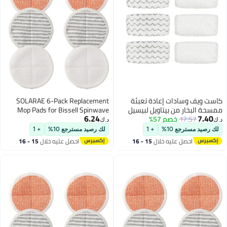
ف وسادات إعادة تعبئة
SOLARAE 6-Pack Replacement
لبخار من بيتاويل لبيسيل
Mop Pads for Bissell Spinwave
6.24
17.57
خصم 57%
1252 1606670 1543 1652
Models 2124, 2039A, 2307,
د.ك‏
1132M 1530 11326 سلسلة
23157, 20391, 20399 -
مسترجع 10%
+ 1
لك رصيد مسترجع 10%
+ 1
ربائية بالبخار للأرضيات
Compatible Electric Hard Floor Mop
احصل عليه خلال
15 - 16
احصل عليه خلال
15 - 16
يمفوني، حزمة من 6 قطع
Pads (White, Orange, Off-White
اغسطس
اغسطس
Stripes)