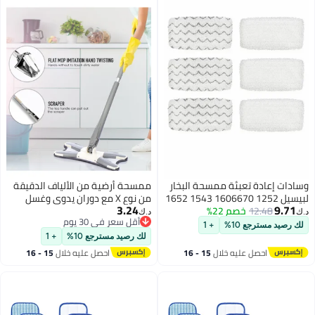
إعادة تعبئة ممسحة البخار
ممسحة أرضية من الألياف الدقيقة
لبيسيل 1252 1606670 1543 1652
من نوع X مع دوران يدوي وغسل
3.24
12.48
خصم 22%
بدون استخدام اليدين وامتصاص
د.ك‏
أقل سعر في 30 يوم
قوي للماء أدوات تنظيف بمقبض
مسترجع 10%
+ 1
أقل سعر في 30 يوم
طويل
لك رصيد مسترجع 10%
+ 1
احصل عليه خلال
15 - 16
احصل عليه خلال
15 - 16
اغسطس
اغسطس