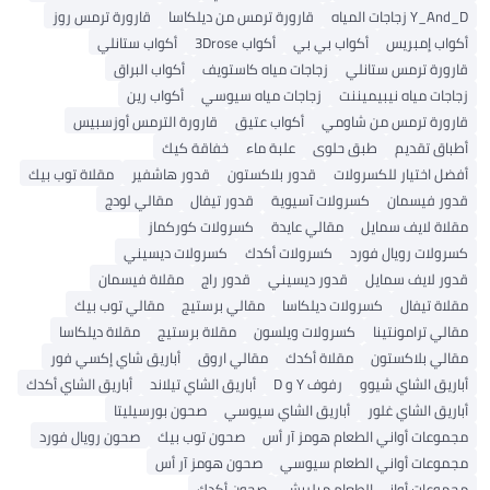
Y_And_D زجاجات المياه
قارورة ترمس من ديلكاسا
قارورة ترمس روز
أكواب إمبريس
أكواب بي بي
أكواب 3Drose
أكواب ستانلي
قارورة ترمس ستانلي
زجاجات مياه كاستويف
أكواب البراق
زجاجات مياه نيبيميننت
زجاجات مياه سيوسي
أكواب رين
قارورة ترمس من شاومي
أكواب عتيق
قارورة الترمس أوزسبيس
أطباق تقديم
طبق حلوى
علبة ماء
خفاقة كيك
أفضل اختيار للكسرولات
قدور بلاكستون
قدور هاشفير
مقلاة توب بيك
قدور فيسمان
كسرولات آسيوية
قدور تيفال
مقالي لودج
مقلاة لايف سمايل
مقالي عايدة
كسرولات كوركماز
كسرولات رويال فورد
كسرولات أكدك
كسرولات ديسيني
قدور لايف سمايل
قدور ديسيني
قدور راج
مقلاة فيسمان
مقلاة تيفال
كسرولات ديلكاسا
مقالي برستيج
مقالي توب بيك
مقالي ترامونتينا
كسرولات ويلسون
مقلاة برستيج
مقلاة ديلكاسا
مقالي بلاكستون
مقلاة أكدك
مقالي اروق
أباريق شاي إكسي فور
أباريق الشاي شيوو
رفوف Y و D
أباريق الشاي تيلاند
أباريق الشاي أكدك
أباريق الشاي غلور
أباريق الشاي سيوسي
صحون بورسيليتا
مجموعات أواني الطعام هومز آر أس
صحون توب بيك
صحون رويال فورد
مجموعات أواني الطعام سيوسي
صحون هومز آر أس
مجموعات أواني الطعام ميلريش
صحون أكدك