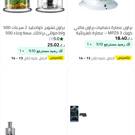
براون عصارة حمضيات براون مالتي
براون تشوبر، كوادبليد 2 سرعات 500
كويك 3 MPZ9 – عصارة كهربائية
واط مولتي براكتك، سعة وعاء 500
18.40
للبرتقال والليمون بقوة 20 واط،
مل مع تشوبر إضافي، CH301-
5.0
1
د.ك‏
إبريق شفاف/أبيض سعة 1 لتر مع
CH3013 BK - أسود
25.02
لك رصيد مسترجع 10%
+ 1
د.ك‏
تحكم في اللب
لك رصيد مسترجع 10%
+ 1
احصل عليه خلال
13 - 14
احصل عليه خلال
13 - 14
اغسطس
اغسطس