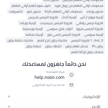
مجموعات أواني الطعام من رويال فورد
دانوب هوم أطقم أواني الطعام
صحون بورلاند
مجموعات أواني الطعام كاراكا
صحون شور
الكسرولات
أوعية هومز آر أس
أوعية أكدك
قارورة الترمس امبريس
قارورة ترمس روفاتي
قارورة الترمس نيبيميننت
أوعية بورلاند
قارورة الترمس شيوو
أكواب شاي سيوسي
أوعية بورسيليتا
أوعية سيوسي
قارورة الترمس إكسي فور
أوعية ديلكاسا
Y_And_D قارورة الترمس
ماكينة براون لنزع الشعر
ماكينات حلاقة براون
براون IPL
محضر طعام براون
خلاطات براون
عصارة براون
منتجات براون لإزالة الشعر
نحن دائماً جاهزون لمساعدتك
مركز المساعدة
help.noon.com
الدعم عبر البريد الإلكتروني
الإلكترونيات
الجوالات
الأزياء