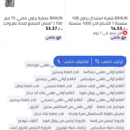
BRAUN شفرة استبدال براون 10B
BRAUN عصارة براون، فضي، 75 مم،
سلسلة 1 التحكم الحر 1000 سلسلة
J 700 "ضمان المصنع لمدة عام واحد
53.37
14.53
على الأقل"
د.ك‏
د.ك‏
أقل سعر في 7 يوم
أقل سعر في 7 يوم
البحث الشائع
ترتيب حسب
تصنيف حسب
ورق زبدة للخبز
مستلزمات الخبز
أطقم أواني طهي كوركماز
أطقم أواني طهي ديلكاسا
قدر ضغط برستيج
أطقم أواني طهي سونيكس
أطقم أواني طهي برستيج
أطقم أواني طهي لايف سمايل
قدر ضغط ديسيني
قدر ضغط تيفال
أطقم أواني طهي رويال فورد
أطقم أواني طهي بلاك آند ديكر
أطقم أواني طهي تيفال
أطقم أواني طهي ديسيني
قدر ضغط بريميير
هوكينز قدر ضغط
أواني طهي من الستانلس ستيل
أباريق
مفرش طاولة للاستعمال لمرة واحدة
قدر ضغط بلاك ديكر
قارورة ترمس من إمسا
قارورة ترمس من رويال فورد
أكواب تيودور
زجاجات مياه ستاربكس
زجاجات مياه فوبيري
قارورة الترمس فاجون لايف