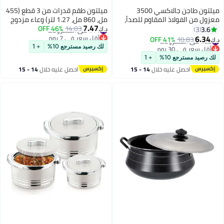
ميلتون طاجن جالاكسي 3500
ميلتون طقم قدرات من 3 قطع (455
معزول من الفولاذ المقاوم للصدأ،
مل، 860 مل، 1.27 لتر) وعاء مزدوج
7.47
3300 مل | 111 أونصة | 3.5 لتر. وعاء
#14 في الكسرولات
14.03
46% OFF
الجدران مع عزل PU وداخل من
3.6
3
د.ك‏
أقل سعر في 7 يوم
تقديم حراري، يحافظ على الطعام
الفولاذ المقاوم للصدأ، يحافظ على
6.34
#22 في الكسرولات
10.83
41% OFF
د.ك‏
#14 في الكسرولات
ساخنًا وباردًا لفترات طويلة، وعاء
الطعام ساخنًا/باردًا، مثالي لتقديم
أقل سعر في 30 يوم
لك رصيد مسترجع 10%
+ 1
#22 في الكسرولات
طعام أنيق، فضي
الشباتي، روتي - أويستر جونيور -
لك رصيد مسترجع 10%
+ 1
أزرق ملكي
احصل عليه خلال
14 - 15
احصل عليه خلال
14 - 15
اغسطس
اغسطس