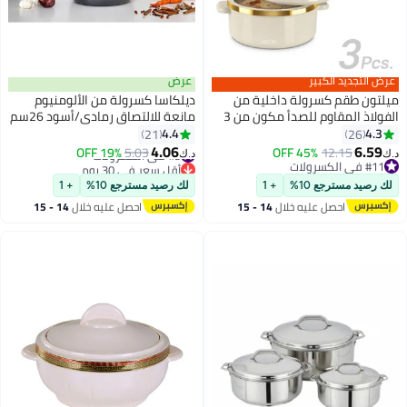
عرض التجديد الكبير
عرض
ميلتون طقم كسرولة داخلية من
ديلكاسا كسرولة من الألومنيوم
الفولاذ المقاوم للصدأ مكون من 3
مانعة للالتصاق رمادي/أسود 26سم
قطع (450 مل، 840 مل، 1300 مل)،
4.4
4.3
21
26
عاجي | خالية من مادة BPA | درجة
4.06
6.59
12.15
45% OFF
#5 في الكسرولات
5.03
19% OFF
د.ك‏
د.ك‏
الغذاء | سهل الحمل | سهل التخزين |
#11 في الكسرولات
أقل سعر في 30 يوم
#11 في الكسرولات
شباتي | روتي | صانع الرائب
#5 في الكسرولات
لك رصيد مسترجع 10%
+ 1
لك رصيد مسترجع 10%
+ 1
احصل عليه خلال
14 - 15
احصل عليه خلال
14 - 15
اغسطس
اغسطس