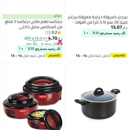
عرض
بيرجنر كسرولة حرارية معزولة بيرغنر
ديلكاسا طقم طاجن ديلكاسا 3 قطع
فيينا 26 سم (3.5 لتر) من الفولاذ -
15.07
من الستانلس ستيل داخلي
كسرولة مزدوجة الجدران مع غطاء
د.ك‏
1350+2250+2950 مل مع قفل
3.2
للحفاظ على الطعام دافئاً وطازجاً
15
لك رصيد مسترجع 10%
+ 1
ملتوي
4.70
بمقبض فولاذي مصبوب - كسرولة
#17 في الكسرولات
8.01
41% OFF
د.ك‏
تقديم متينة للأرز والروتي والكاري
أقل سعر في 30 يوم
#17 في الكسرولات
لك رصيد مسترجع 10%
+ 1
احصل عليه خلال
14 - 15
احصل عليه خلال
14 - 15
اغسطس
اغسطس