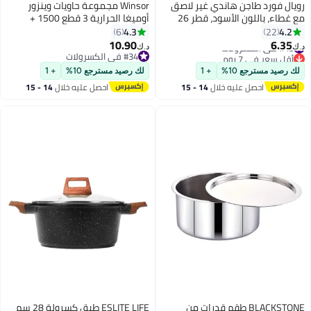
رويال فورد طاجن هاندي غير لاصق
Winsor مجموعة حاويات وينزور
مع غطاء، باللون الأسود، قطر 26
أوميغا الحرارية 3 قطع 1500 +
سم. أسود/فضي 26cmسم
2200 + 3300م | مجموعة طهي
4.3
4.2
6
22
ساخنة من الفولاذ المقاوم للصدأ |
10.90
6.35
#43 في الكسرولات
د.ك‏
د.ك‏
مجموعة سخانات الطعام المعزولة
أقل سعر في 7 يوم
#34 في الكسرولات
#43 في الكسرولات
#34 في الكسرولات
مثالية لطاولة الطعام الخاصة بك -
لك رصيد مسترجع 10%
+ 1
لك رصيد مسترجع 10%
+ 1
فضي
احصل عليه خلال
14 - 15
احصل عليه خلال
14 - 15
اغسطس
اغسطس
BLACKSTONE طقم قدرات من
ESLITE LIFE طبق كسرولة 28 سم