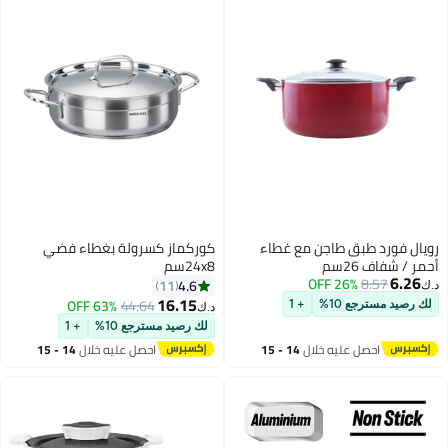
رويال فورد طبق طاجن مع غطاء
كوركماز كسرولة بغطاء فضي
أحمر / شفاف 26سم
24x8سم
6.26
26% OFF
8.57
4.6
11
د.ك‏
16.15
63% OFF
44.64
لك رصيد مسترجع 10%
+ 1
د.ك‏
لك رصيد مسترجع 10%
+ 1
احصل عليه خلال
14 - 15
احصل عليه خلال
14 - 15
اغسطس
اغسطس