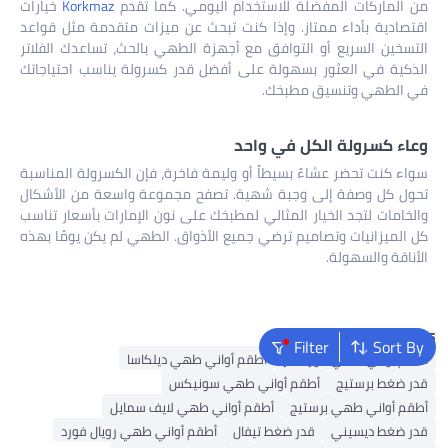
من الماركات المفضلة للاستخدام اليومي. كما تقدم
Korkmaz
خيارات
اقتصادية بأداء ممتاز. وإذا كنت تبحث عن ميزات متقدمة مثل قواعد
التسخين السريع أو التوافق مع أجهزة الطهي بالحث، تساعدك الفلاتر
الذكية في العثور بسهولة على أفضل قدر كسرولة يناسب احتياجاتك
في الطهي وتنسيق مطبخك.
وعاء كسرولة الكل في واحد
سواء كنت تحضر عشاءً بسيطاً أو وليمة فاخرة، فإن الكسرولة المناسبة
تحول كل وصفة إلى وجبة شهية. تصفح مجموعة واسعة من الأشكال
والخامات لتجد الخيار المثالي لمطبخك على نون الإمارات بأسعار تناسب
كل الميزانيات وتصاميم ترضي جميع الأذواق. الطهي لم يكن يومًا بهذه
الأناقة والسهولة.
Popular Searches
Filter
Sort By
أطقم أواني طهي كوركماز
أطقم أواني طهي ديلكاسا
قدر ضغط برستيج
أطقم أواني طهي سونيكس
أطقم أواني طهي برستيج
أطقم أواني طهي لايف سمايل
قدر ضغط ديسيني
قدر ضغط تيفال
أطقم أواني طهي رويال فورد