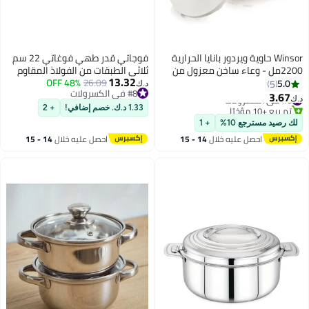
Winsor حاوية ويردور بانايا الحرارية
فوجاتي قدر طهي فوغاتي 22 سم
2200مل - وعاء ساخن معزول من
ثلاثي الطبقات من الفولاذ المقاوم
13.32
الفولاذ المقاوم للصدأ | حاويات تخزين
26.09
48% OFF
للصدأ (4 لترات) مع غطاء زجاجي -
5.0
5
د.ك‏
#8 في الكسرولات
الطعام الحرارية | فضي
مقبض ملحوم - قدر طهي مغطى
3.67
#6 في الكسرولات
د.ك‏
#8 في الكسرولات
متوافق مع المواقد الحثية - أواني
تم بيع +10 مؤخرًا
1.33 د.ك. خصم إضافي!
+ 2
#6 في الكسرولات
شوربة - (خالية 100% من حمض
لك رصيد مسترجع 10%
+ 1
البيرفلوروكتانويك) (4 لترات)
احصل عليه خلال
14 - 15
احصل عليه خلال
14 - 15
اغسطس
اغسطس