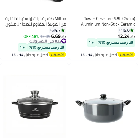
Tower Cerasure 5.8L (24cm)
Milton طقم قدرات إرنستو الداخلية
Aluminium Non-Stick Ceramic
من الفولاذ المقاوم للصدأ Jr. مكون
Casserole Dish with Glass Lid |
من 3 قطع (420 مل، 850 مل، 1.43
4.7
5.0
6
1
Healthy Cooking Pot | All Kitchen
لتر)، أحمر | سهل الحمل | تقديم |
6.69
12.24
48% OFF
13.09
د.ك‏
د.ك‏
Stovetop Compatible | Dishwasher
قابل للتكديس
#32 في الكسرولات
لك رصيد مسترجع 10%
+ 1
Safe | PFOA Free Cookware Pan |
#32 في الكسرولات
لك رصيد مسترجع 10%
+ 1
Graphite Grey
احصل عليه خلال
14 - 15
احصل عليه خلال
14 - 15
اغسطس
اغسطس