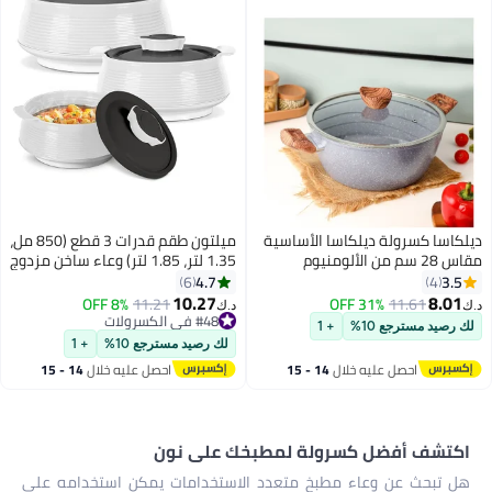
ديلكاسا كسرولة ديلكاسا الأساسية
ميلتون طقم قدرات 3 قطع (850 مل،
مقاس 28 سم من الألومنيوم
1.35 لتر، 1.85 لتر) وعاء ساخن مزدوج
المطروق غير القابل للالتصاق مع
الجدران مع عزل PU وداخل من
4.7
3.5
6
4
طلاء الجرانيت
الفولاذ المقاوم للصدأ، يحافظ على
10.27
8.01
8% OFF
11.21
31% OFF
11.61
د.ك‏
د.ك‏
الطعام ساخنًا/باردًا، مثالي لتقديم
#48 في الكسرولات
لك رصيد مسترجع 10%
+ 1
#48 في الكسرولات
الشباتي، روتي - فينيس ريج - ميكرو
لك رصيد مسترجع 10%
+ 1
أبيض
احصل عليه خلال
14 - 15
احصل عليه خلال
14 - 15
اغسطس
اغسطس
اكتشف أفضل كسرولة لمطبخك على نون
هل تبحث عن وعاء مطبخ متعدد الاستخدامات يمكن استخدامه على