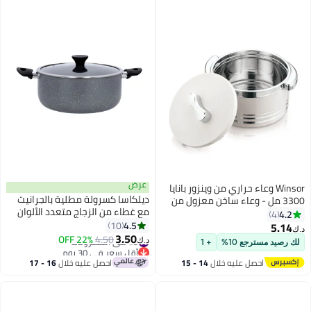
عرض
Winsor وعاء حراري من وينزور بانايا
ديلكاسا كسرولة مطلية بالجرانيت
3300 مل - وعاء ساخن معزول من
مع غطاء من الزجاج متعدد الألوان
الفولاذ المقاوم للصدأ | حاويات تخزين
4.2
4
20 x 9 x 2.5سم
4.5
الطعام الحرارية | فضي
10
5.14
د.ك‏
3.50
#9 في الكسرولات
4.50
22% OFF
د.ك‏
لك رصيد مسترجع 10%
+ 1
أقل سعر في 30 يوم
#9 في الكسرولات
احصل عليه خلال
14 - 15
احصل عليه خلال
16 - 17
اغسطس
اغسطس