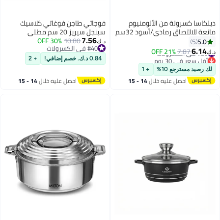
ديلكاسا كسرولة من الألومنيوم
فوجاتي طاجن فوغاتي كلاسيك
مانعة للالتصاق رمادي/أسود 32سم
سينجل سيريز 20 سم مطلي
7.56
10.80
30% OFF
بالتيتانيوم والجرانيت غير لاصق مع
5.0
5
د.ك‏
#40 في الكسرولات
غطاء زجاجي - أواني طهي - قدر -
6.14
#20 في الكسرولات
7.87
21% OFF
د.ك‏
#40 في الكسرولات
(خالي 100% من حمض
أقل سعر في 30 يوم
0.84 د.ك. خصم إضافي!
+ 2
#20 في الكسرولات
البيرفلوروكتانويك) (2.9 لتر)
لك رصيد مسترجع 10%
+ 1
احصل عليه خلال
14 - 15
احصل عليه خلال
14 - 15
اغسطس
اغسطس