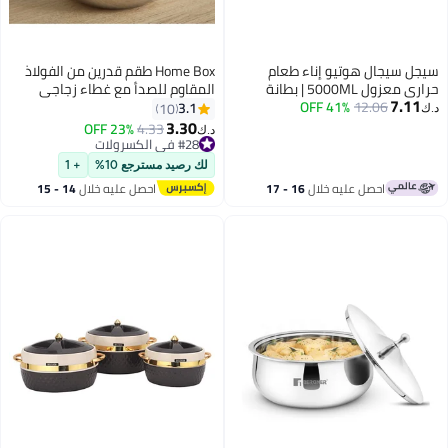
سيجل سيجال هوتيو إناء طعام
Home Box طقم قدرين من الفولاذ
حراري معزول 5000ML | بطانة
المقاوم للصدأ مع غطاء زجاجي
7.11
12.06
41% OFF
داخلية من الستانلس ستيل | حافظة
سعة 2 لتر
3.1
10
د.ك‏
حرارية لحفظ الطعام ساخنًا أو باردًا |
3.30
23% OFF
4.33
د.ك‏
مثالي للاستخدام المنزلي وللتقديم
#28 في الكسرولات
على مائدة الطعام
#28 في الكسرولات
لك رصيد مسترجع 10%
+ 1
احصل عليه خلال
16 - 17
احصل عليه خلال
14 - 15
اغسطس
اغسطس