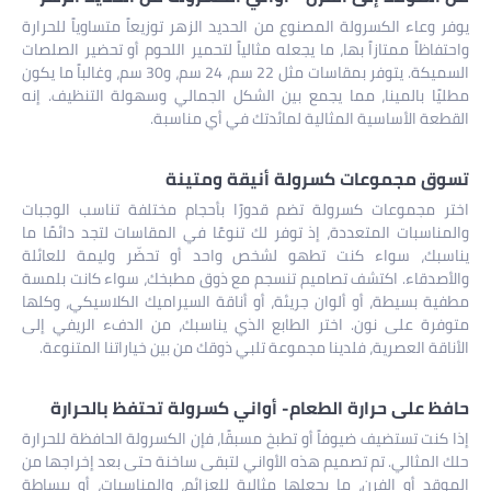
يوفر وعاء الكسرولة المصنوع من الحديد الزهر توزيعاً متساوياً للحرارة
واحتفاظاً ممتازاً بها، ما يجعله مثالياً لتحمير اللحوم أو تحضير الصلصات
السميكة. يتوفر بمقاسات مثل 22 سم، 24 سم، و30 سم، وغالباً ما يكون
مطليًا بالمينا، مما يجمع بين الشكل الجمالي وسهولة التنظيف. إنه
القطعة الأساسية المثالية لمائدتك في أي مناسبة.
تسوق مجموعات كسرولة أنيقة ومتينة
اختر مجموعات كسرولة تضم قدورًا بأحجام مختلفة تناسب الوجبات
والمناسبات المتعددة، إذ توفر لك تنوعًا في المقاسات لتجد دائمًا ما
يناسبك، سواء كنت تطهو لشخص واحد أو تحضّر وليمة للعائلة
والأصدقاء. اكتشف تصاميم تنسجم مع ذوق مطبخك، سواء كانت بلمسة
مطفية بسيطة، أو ألوان جريئة، أو أناقة السيراميك الكلاسيكي، وكلها
متوفرة على نون. اختر الطابع الذي يناسبك، من الدفء الريفي إلى
الأناقة العصرية، فلدينا مجموعة تلبي ذوقك من بين خياراتنا المتنوعة.
حافظ على حرارة الطعام- أواني كسرولة تحتفظ بالحرارة
إذا كنت تستضيف ضيوفاً أو تطبخ مسبقًا، فإن الكسرولة الحافظة للحرارة
حلك المثالي. تم تصميم هذه الأواني لتبقى ساخنة حتى بعد إخراجها من
الموقد أو الفرن، ما يجعلها مثالية للعزائم، والمناسبات، أو ببساطة