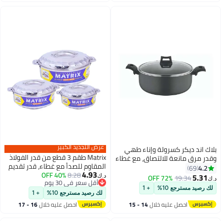
اغسطس
اغسطس
عرض التجديد الكبير
بلاك اند ديكر كسرولة وإناء طهي
Matrix طقم 3 قطع من قدر الفولاذ
وقدر مرق مانعة للالتصاق، مع غطاء
المقاوم للصدأ مع غطاء، قدر تقديم
زجاجي ومزودة بـ 5 طبقات طلاء
4.2
69
4.93
1000 مل | 2000 مل | 3000 مل
8.28
40% OFF
بالرش، من مادة البولي تيترا فلورو
5.31
72% OFF
19.34
د.ك‏
د.ك‏
أقل سعر في 30 يوم
إيثلين المانعة للالتصاق طراز
لك رصيد مسترجع 10%
+ 1
أقل سعر في 30 يوم
BXSCP26BME أسود
لك رصيد مسترجع 10%
+ 1
احصل عليه خلال
14 - 15
احصل عليه خلال
16 - 17
اغسطس
اغسطس