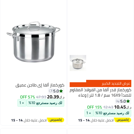
عرض التجديد الكبير
كوركماز ألفا إي طاجن عميق
كوركماز قدر ألفا من الفولاذ المقاوم
5.0
7
للصدأ 16X9 سم / 1.8 لتر | وعاء
20.39
57% OFF
47.93
د.ك‏
متوافق مع الحث من الفولاذ
5.0
4
لك رصيد مسترجع 10%
+ 1
المقاوم للصدأ | فضي - KA1016
10.45
15% OFF
12.43
د.ك‏
لك رصيد مسترجع 10%
+ 1
احصل عليه خلال
14 - 15
احصل عليه خلال
14 - 15
اغسطس
اغسطس