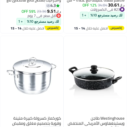
30.61
34.84
12% OFF
الفولاذ المقاوم للصدأ وطلاء
غطاء أخضر/ شفاف
4.3
8
د.ك‏
#23 في الكسرولات
السيراميك، آمنة للأدوات المعدنية،
9.51
59% OFF
23.36
د.ك‏
#23 في الكسرولات
صالحة للاستخدام في الفرن وغسالة
أقل سعر في 7 يوم
لك رصيد مسترجع 10%
+ 1
الصحون، ومتوافقة مع الحث وجميع
أقل سعر في 7 يوم
لك رصيد مسترجع 10%
+ 1
أنواع المواقد
احصل عليه خلال
14 - 15
احصل عليه خلال
14 - 15
اغسطس
اغسطس
Westinghouse طاجن
كوركماز كسرولة كبيرة متينة
ويستينغهاوس الأمريكي المنخفض
وقوية بتصميم مغلق ومقبض