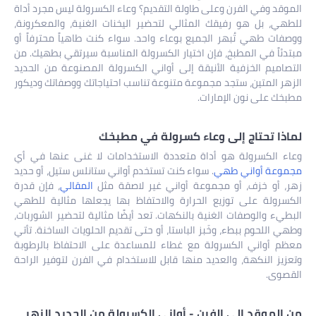
الموقد وفي الفرن وعلى طاولة التقديم؟ وعاء الكسرولة ليس مجرد أداة
للطهي، بل هو رفيقك المثالي لتحضير اليخنات الغنية، والمعكرونة،
ووصفات طهي تُبهر الجميع بوعاء واحد. سواء كنت طاهياً محترفاً أو
مبتدئاً في المطبخ، فإن اختيار الكسرولة المناسبة سيرتقي بطهيك. من
التصاميم الخزفية الأنيقة إلى أواني الكسرولة المصنوعة من الحديد
الزهر المتين، ستجد مجموعة متنوعة تناسب احتياجاتك ووصفاتك وديكور
مطبخك على نون الإمارات.
لماذا تحتاج إلى وعاء كسرولة في مطبخك
وعاء الكسرولة هو أداة متعددة الاستخدامات لا غنى عنها في أي
مجموعة أواني طهي
. سواء كنت تستخدم أواني ستانلس ستيل، أو حديد
زهر، أو خزف، أو مجموعة أواني غير لاصقة مثل
المقالي
، فإن قدرة
الكسرولة على توزيع الحرارة والاحتفاظ بها يجعلها مثالية للطهي
البطيء والوصفات الغنية بالنكهات. تعد أيضًا مثالية لتحضير الشوربات،
وطهي اللحوم ببطء، وخَبز الباستا، أو حتى تقديم الحلويات الساخنة. تأتي
معظم أواني الكسرولة مع غطاء للمساعدة على الاحتفاظ بالرطوبة
وتعزيز النكهة، والعديد منها قابل للاستخدام في الفرن لتوفير الراحة
القصوى.
من الموقد إلى الفرن - أواني الكسرولة من الحديد الزهر