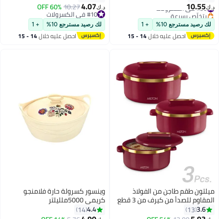
اللون | خالٍ من مادة BPA | درجة
4.07
10.55
#30 في الكسرولات
10.27
60% OFF
د.ك‏
د.ك‏
الغذاء | سهل الحمل | سهل التخزين |
بتخلّص بسرعة
#10 في الكسرولات
#30 في الكسرولات
شباتي | روتي | صانعة اللبن الرائب
#10 في الكسرولات
لك رصيد مسترجع 10%
+ 1
لك رصيد مسترجع 10%
+ 1
احصل عليه خلال
14 - 15
احصل عليه خلال
14 - 15
اغسطس
اغسطس
ميلتون طقم طاجن من الفولاذ
وينسور كسرولة حارة فلامنجو
المقاوم للصدأ من كيرف من 3 قطع
كريمي 5000ملليلتر
(450 مل، 840 مل، 1300 مل)، عنابي
4.4
3.6
14
13
| خالٍ من مادة BPA | درجة الغذاء |
4.90
5.93
#36 في الكسرولات