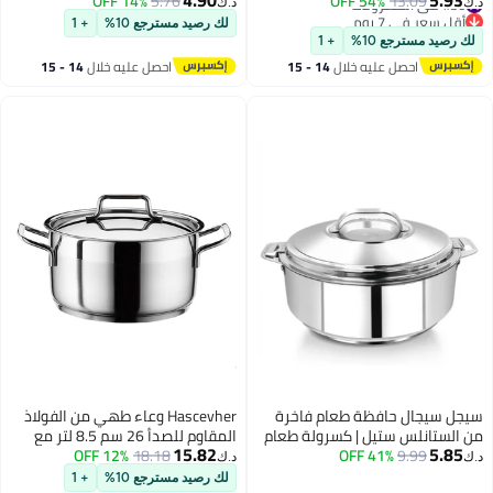
14% OFF
5.76
54% OFF
13.09
د.ك‏
د.ك‏
سهل الحمل | سهل التخزين | شباتي
أقل سعر في 7 يوم
لك رصيد مسترجع 10%
+ 1
#36 في الكسرولات
| روتي | صانعة اللبن الرائب
لك رصيد مسترجع 10%
+ 1
احصل عليه خلال
14 - 15
احصل عليه خلال
14 - 15
اغسطس
اغسطس
سيجل سيجال حافظة طعام فاخرة
Hascevher وعاء طهي من الفولاذ
من الستانلس ستيل | كسرولة طعام
المقاوم للصدأ 26 سم 8.5 لتر مع
15.82
5.85
9.99
41% OFF
مزدوجة الجدار معزولة | تحافظ على
18.18
12% OFF
غطاء - وعاء كبير فضي ثقيل
د.ك‏
د.ك‏
الطعام ساخنًا وطازجًا | تشطيب مرآة
القاعدة متعددة الطبقات للاستخدام
لك رصيد مسترجع 10%
+ 1