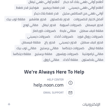
أطقم أواني طهي بلاك آند ديكر
أطقم أواني طهي تيفال
أطقم أواني طهي ديسيني
قدر ضغط بريميير
هوكينز قدر ضغط
أواني طهي من الستانلس ستيل
قدر ضغط بلاك ديكر
أفضل اختيار للكسرولات
قدور بلاكستون
قدور هاشفير
مقلاة توب بيك
قدور فيسمان
كسرولات آسيوية
قدور تيفال
مقالي لودج
مقلاة لايف سمايل
مقالي عايدة
كسرولات كوركماز
كسرولات رويال فورد
كسرولات أكدك
كسرولات ديسيني
قدور لايف سمايل
قدور ديسيني
قدور راج
مقلاة فيسمان
مقلاة تيفال
كسرولات ديلكاسا
مقالي برستيج
مقالي توب بيك
مقالي ترامونتينا
كسرولات ويلسون
مقلاة برستيج
مقلاة ديلكاسا
مقالي بلاكستون
مقلاة أكدك
مقالي اروق
We're Always Here To Help
HELP CENTER
help.noon.com
EMAIL SUPPORT
الإلكترونيات