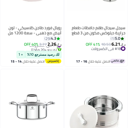
سيجل سيجال طقم حافظات طعام
رويال فورد طاجن كلاسيكي - لون
حرارية ديلوكس مكون من 3 قطع
أبيض مع ذهبي - سعة 1200 مل
1L/1.5L/2.5L | طقم كسرولات
لون أبيض 1200ملليلتر
4.3
5.0
29
1
حرارية فاخرة معزولة | يحافظ على
2.26
6.21
10.53
41% OFF
#4 في الكسرولات
3.77
40% OFF
د.ك‏
د.ك‏
الطعام ساخنًا وطازجًا
#18 في الكسرولات
تم بيع +20 مؤخرًا
#18 في الكسرولات
#4 في الكسرولات
لك رصيد مسترجع 10%
+ 1
احصل عليه خلال
16 - 17
احصل عليه خلال
14 - 15
اغسطس
اغسطس