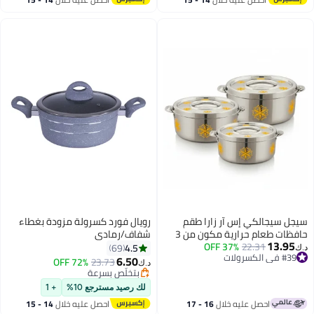
اغسطس
اغسطس
سيجل سيجالكي إس آر زارا طقم
رويال فورد كسرولة مزودة بغطاء
حافظات طعام حرارية مكون من 3
شفاف/رمادي
13.95
22.31
37% OFF
قطع | السعات: 2.5 لتر - 3.5 لتر - 5
4.5
69
د.ك‏
#39 في الكسرولات
لتر | كسرولة معزولة من الستانلس
6.50
72% OFF
23.73
د.ك‏
#39 في الكسرولات
ستيل
بتخلّص بسرعة
بتخلّص بسرعة
لك رصيد مسترجع 10%
+ 1
احصل عليه خلال
16 - 17
احصل عليه خلال
14 - 15