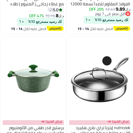
الفولاذ المقاوم للصدأ بسعة 12000
مع غطاء زجاجي | ألمنيوم | طلاء
9.89
12.43
20% OFF
مل (35.5 سم) مع غطاء للطهي
سيراميك غير لاصق | مقاوم للخدوش
5.0
2
د.ك‏
أقل سعر في 7 يوم
لعائلة كبيرة
ودائم | مقبض خشبي بتصميم ناعم ،
8
47% OFF
15.16
د.ك‏
أقل سعر في 7 يوم
أسود
لك رصيد مسترجع 10%
+ 1
لك رصيد مسترجع 10%
+ 1
احصل عليه خلال
14 - 15
احصل عليه خلال
14 - 15
اغسطس
اغسطس
عرض الميجا 📣
عرض الميجا 📣
nutricook إيترنا تراي-بلاي هايبرد
برستيج قدر طهي من الألومنيوم
28سم مقلاة عميقة مع غطاء – من
والجرانيت بسطح مانع للالتصاق مع