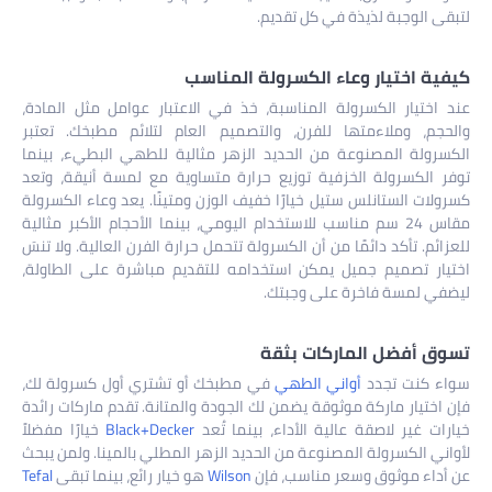
لتبقى الوجبة لذيذة في كل تقديم.
كيفية اختيار وعاء الكسرولة المناسب
عند اختيار الكسرولة المناسبة، خذ في الاعتبار عوامل مثل المادة،
والحجم، وملاءمتها للفرن، والتصميم العام لتلائم مطبخك. تعتبر
الكسرولة المصنوعة من الحديد الزهر مثالية للطهي البطيء، بينما
توفر الكسرولة الخزفية توزيع حرارة متساوية مع لمسة أنيقة، وتعد
كسرولات الستانلس ستيل خيارًا خفيف الوزن ومتينًا. يعد وعاء الكسرولة
مقاس 24 سم مناسب للاستخدام اليومي، بينما الأحجام الأكبر مثالية
للعزائم. تأكد دائمًا من أن الكسرولة تتحمل حرارة الفرن العالية. ولا تنسَ
اختيار تصميم جميل يمكن استخدامه للتقديم مباشرة على الطاولة،
ليضفي لمسة فاخرة على وجبتك.
تسوق أفضل الماركات بثقة
سواء كنت تجدد
أواني الطهي
في مطبخك أو تشتري أول كسرولة لك،
فإن اختيار ماركة موثوقة يضمن لك الجودة والمتانة. تقدم ماركات رائدة
خيارات غير لاصقة عالية الأداء، بينما تُعد
Black+Decker
خيارًا مفضلاً
لأواني الكسرولة المصنوعة من الحديد الزهر المطلي بالمينا. ولمن يبحث
عن أداء موثوق وسعر مناسب، فإن
Wilson
هو خيار رائع، بينما تبقى
Tefal