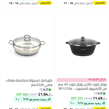
احصل عليه خلال
16 - 17
احصل عليه خلال
14 - 15
#24 في الكسرولات
اغسطس
اغسطس
عرض الميجا 📣
كوركماز كسرولة منخفضة بغطاء
رويال فورد طاجن رويال فورد 40 سم
فضي 32x9سم
من الألمنيوم المصبوب - RF12704
4.0
5
/ أواني طهي غير لاصقة مع طلاء
4.0
1
21.94
58% OFF
53.21
د.ك‏
جرانيت، متوافق مع موقد ساخن،
11.49
25% OFF
15.44
د.ك‏
لك رصيد مسترجع 10%
+ 1
هالوجين، وأسطح الغاز
لك رصيد مسترجع 10%
+ 1
احصل عليه خلال
14 - 15
احصل عليه خلال
14 - 15