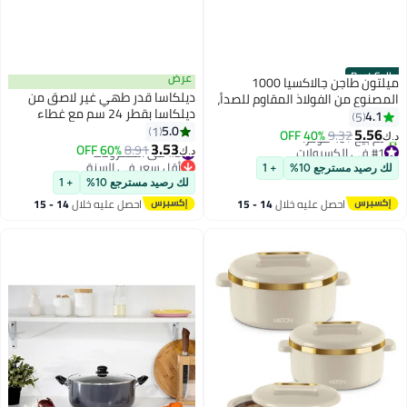
Best Seller
عرض
ميلتون طاجن جالاكسيا 1000
ديلكاسا قدر طهي غير لاصق من
المصنوع من الفولاذ المقاوم للصدأ،
ديلكاسا بقطر 24 سم مع غطاء
سعة 1200 مل | 40 أونصة | وعاء
4.1
5
زجاجي
5.0
تقديم حراري سعة 1.26 لتر، يحافظ
1
5.56
40% OFF
9.32
د.ك‏
3.53
على الطعام ساخنًا وباردًا لساعات
#1 في الكسرولات
#2 في الكسرولات
8.91
60% OFF
د.ك‏
باقي 1 وحدات في المخزون
طويلة، وعاء أنيق لتسخين الطعام
أقل سعر في السنة
لك رصيد مسترجع 10%
+ 1
تم بيع +40 مؤخرًا
#2 في الكسرولات
وتبريده
لك رصيد مسترجع 10%
+ 1
#1 في الكسرولات
احصل عليه خلال
14 - 15
احصل عليه خلال
14 - 15
اغسطس
اغسطس