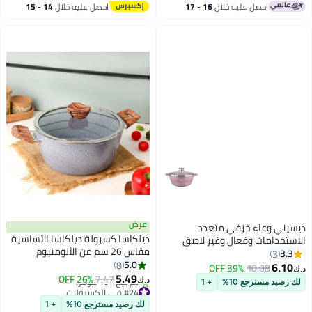
متين | مثالية للمنزل والحفلات
على مواقد الحث والغاز والكهرباء
احصل عليه خلال
16 - 17
احصل عليه خلال
14 - 15
والسيراميك آمن في غسالة الصحون
اغسطس
اغسطس
عرض
ديسيني وعاء خزفي متعدد
ديلكاسا كسرولة ديلكاسا الأساسية
الاستخدامات وفعال وغير لاصق
مقاس 26 سم من الألومنيوم
3.3
3
المطروق غير القابل للالتصاق مع
5.0
8
6.10
39% OFF
10.08
د.ك‏
طلاء الجرانيت
5.49
26% OFF
7.47
د.ك‏
لك رصيد مسترجع 10%
+ 1
#24 في الكسرولات
أقل سعر في 30 يوم
لك رصيد مسترجع 10%
+ 1
تم بيع +10 مؤخرًا