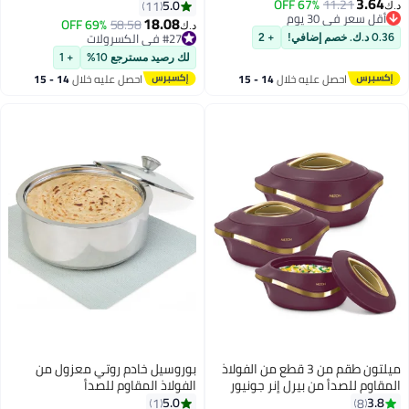
3.64
11.21
67% OFF
مع غطاء 24 سم - ألمنيوم مضغوط،
بملمس رائع مع غطاء فضي
5.0
11
د.ك‏
أقل سعر في 30 يوم
رخام أسود، أواني طهي خفيفة
26x15سم
18.08
69% OFF
58.58
د.ك‏
أقل سعر في 30 يوم
الوزن للطهي الصحي، أواني طهي
#27 في الكسرولات
0.36 د.ك. خصم إضافي!
+ 2
غير لاصقة، متينة وسهلة التنظيف
#27 في الكسرولات
لك رصيد مسترجع 10%
+ 1
احصل عليه خلال
14 - 15
احصل عليه خلال
14 - 15
اغسطس
اغسطس
ميلتون طقم من 3 قطع من الفولاذ
بوروسيل خادم روتي معزول من
المقاوم للصدأ من بيرل إنر جونيور
الفولاذ المقاوم للصدأ
(860 مل، 1.27 لتر، 1.96 لتر)، عنابي
Sf2500Glrs12
5.0
3.8
1
8