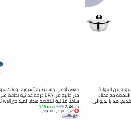
 كسرولة من الفولاذ
اللامعة مع غطاء
مل خالية من BPA درجة غذائية تحافظ
لية للتقديم، هدايا لديوالي
ساخنًا مثال
7.24
 للروتي والشباتي |
المنزل صندوق ساخن محكم للروتي كسرول
8.72
خصم 16%
د.ك‏
أقل سعر في 30 يوم
زرقاء
أقل سعر في 30 يوم