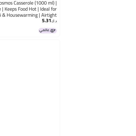
osmos Casserole (1000 ml) |
| Keeps Food Hot | Ideal for
li & Housewarming | Airtight
5.31
Box for Chapati |Bluish Grey
د.ك‏