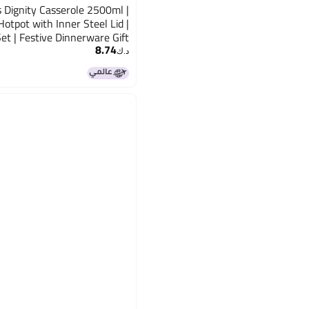
 Dignity Casserole 2500ml |
otpot with Inner Steel Lid |
Set | Festive Dinnerware Gift
8.74
Box | Maroon
د.ك‏