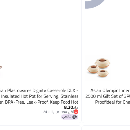
ian Plastowares Dignity Casserole DLX -
Asian Olympic Inne
Insulated Hot Pot for Serving, Stainless
2500 ml Gift Set of 3
er, BPA-Free, Leak-Proof, Keep Food Hot
ProofIdeal for Ch
8.20
& Fresh for Hours- 1600 ML-Brown
د.ك‏
أقل سعر في السنة
أقل سعر في السنة