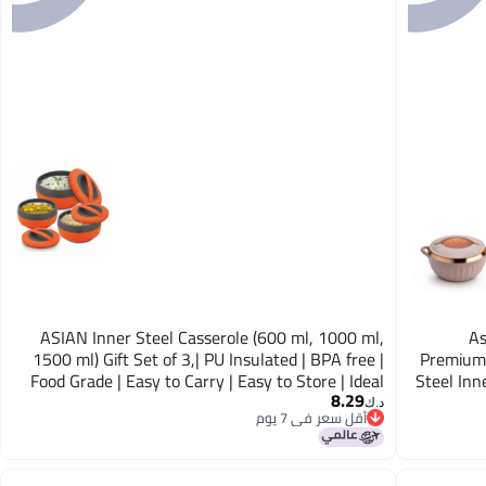
ASIAN Inner Steel Casserole (600 ml, 1000 ml,
As
1500 ml) Gift Set of 3,| PU Insulated | BPA free |
Premium 
Food Grade | Easy to Carry | Easy to Store | Ideal
Steel Inn
8.29
For Chapatti | Roti | Serving Casserole Orange.
د.ك‏
أقل سعر في 7 يوم
أقل سعر في 7 يوم