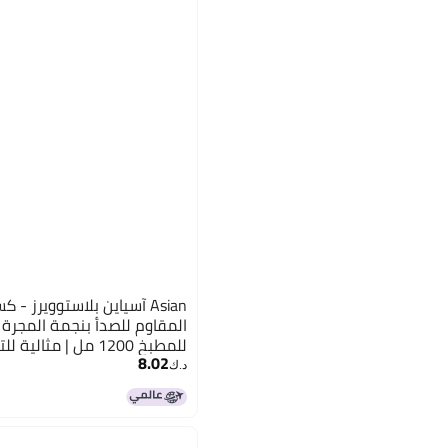
Asian آسياين بلاستوويرز -
المقاوم للصدأ بنجمة المجرة 
للمطبخ 1200 مل | مثا
8.02
وتدشين المنزل | صندوق ساخن
د.ك‏
كسرولة للمطبخ