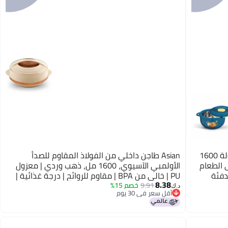
Asian أواني بلاستيكية آسيوية نوفا كسرولة 1600
Asian طاجن داخلي من الفولاذ المقاوم للصدأ
 على الطعام
الأولمبي الآسيوي، 1600 مل، ذهب وردي | معزول
ية للتقديم هدايا لعيد ديwali تدفئة
PU | خالي من BPA | مقاوم للروائح | درجة غذائية |
8.38
ة للروتي
سهل الحمل | سهل التخزين | مثالي للشباتي | روتي
9.91
خصم 15%
د.ك‏
أقل سعر في 30 يوم
| طاجن تقديم
أقل سعر في 30 يوم