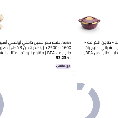
وية - طاجن الكرامة -
ي، الشباتي والوجبات،
البرياني | طاجن للمطبخ والهدايا | خالي من BPA،
خالي من BPA | مقاوم للروائح | مثالي ل
33.23
روتي | قدر تقديم
د.ك‏