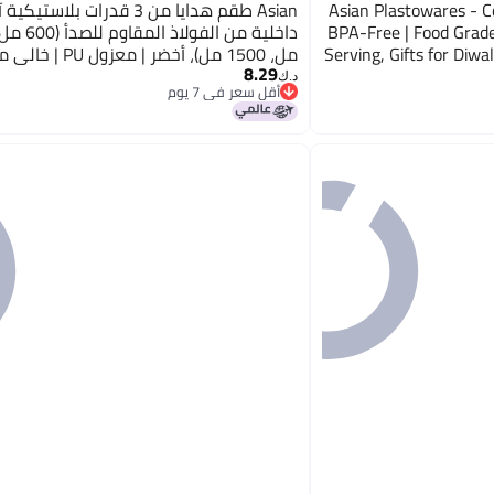
Asian Plastowares - C
Asian طقم هدايا من 3 قدرات بلاست
BPA-Free | Food Grade 
Serving, Gifts for Diwa
8.29
Casserole | Hot 
درجة غذائية | ساخن وبارد | سهل الحمل
د.ك‏
أقل سعر في 7 يوم
أقل سعر في 7 يوم