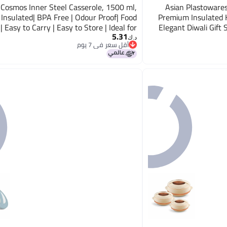
 Cosmos Inner Steel Casserole, 1500 ml,
Asian Plastowares
Insulated| BPA Free | Odour Proof| Food
Premium Insulated H
| Easy to Carry | Easy to Store | Ideal for
Elegant Diwali Gift 
5.31
Chapatti | Roti | Serving Casserole
د.ك‏
أقل سعر في 7 يوم
أقل سعر في 7 يوم