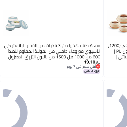
Asian طقم قدر ستيل داخلي أولمبي آسيوي (1200،
Asian طقم هدايا من 3 قدرات من الفخار البلاستيكي
1600 و 2500 مل) هدية من 3 قطع | معزول PU |
الآسيوي مع وعاء داخلي من الفولاذ المقاوم للصدأ
لشباتي |
600 مل 1000 مل 1500 مل باللون الأزرق المعزول
19.10
خالي من BPA
د.ك‏
أقل سعر في 7 يوم
أقل سعر في 7 يوم