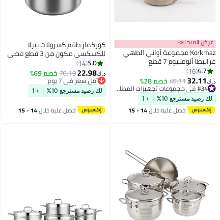
ا 📣
كوركماز طقم كسرولات بيرلا
Korkmaz مجموعة أواني الطهي
للكسكسي مكون من 3 قطع فضي
نيوم 7 قطع
/ شفاف 24x15.2سم
5.0
14
22.98
76.19
خصم 69%
د.ك‏
45.11
خصم 28%
أقل سعر في 7 يوم
#34 في مجموعات تجهيزات المطابخ
بتخلّص بسرعة
لك رصيد مسترجع 10%
+ 1
ي 30 يوم
أقل سعر في 7 يوم
سترجع 10%
+ 1
#34 في مجموعات تجهيزات المطابخ
احصل عليه خلال
14 - 15
احصل عليه خلال
14 - 15
اغسطس
اغسطس