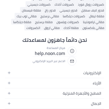
 رويال فورد
كسرولات أكدك
كسرولات ديسيني
يف سمايل
قدور ديسيني
قدور راج
مقلاة فيسمان
فال
كسرولات ديلكاسا
مقالي برستيج
مقالي توب بيك
امونتينا
كسرولات ويلسون
مقلاة برستيج
مقلاة ديلكاسا
لاكستون
مقلاة أكدك
مقالي اروق
الكسرولات
نحن دائماً جاهزون لمساعدتك
مركز المساعدة
help.noon.com
الدعم عبر البريد الإلكتروني
ترونيات
لات
ء
ت
نسائية
خ والأجهزة المنزلية
وبات
رجالية
م
زة المنزلية
ال
البنات
 البيت