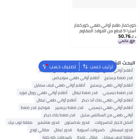
طقم أواني طهي كوركماز
ترا 9 قطع من الفولاذ المقاوم
عدة ثلاثية الطبقات | طقم
ي متوافقة مع المواقد
اعدة مزدوجة | فضي -
لشائع
ترتيب حسب
تصنيف حسب
اني طهي كوركماز
أطقم أواني طهي ديلكاسا
 برستيج
أطقم أواني طهي سونيكس
اني طهي برستيج
أطقم أواني طهي لايف سمايل
ط ديسيني
قدر ضغط تيفال
أطقم أواني طهي رويال فورد
اني طهي بلاك آند ديكر
أطقم أواني طهي تيفال
واني طهي ديسيني
قدر ضغط بريميير
هوكينز قدر ضغط
هي من الستانلس ستيل
قدر ضغط بلاك ديكر
تيار للكسرولات
قدور بلاكستون
قدور هاشفير
مقلاة توب بيك
يسمان
كسرولات آسيوية
قدور تيفال
مقالي لودج
ايف سمايل
مقالي عايدة
كسرولات كوركماز