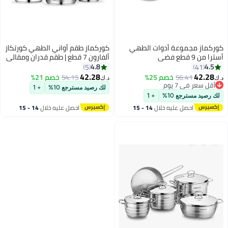
مجموعة أدوات الطهي
كوركماز طقم أواني الطهي كورتكاز
ي
ألفارون 7 قطع | طقم قدران ومقالي
| أواني طهي من الفولاذ المقاوم
4.8
5
للصدأ A1954
42.28
56.41
خصم 25%
54.15
خصم 21%
د.ك‏
في 7 يوم
لك رصيد مسترجع 10%
+ 1
في 7 يوم
سترجع 10%
+ 1
احصل عليه خلال
14 - 15
احصل عليه خلال
14 - 15
اغسطس
اغسطس