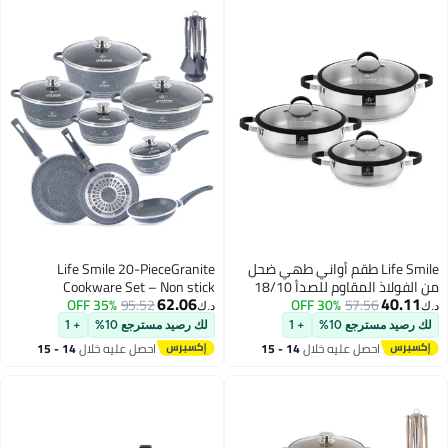
Life Sm طقم أواني طهي ضحل
Life Smile 20-PieceGranite
من الفولاذ المقاوم للصدأ 18/10
Cookware Set – Non stick
62.06
57.
30% OFF
مكون من 6 قطع | أواني 24/28/32
95.52
35% OFF
Cookwares, Oven-Safe Pots and
د.ك‏
ة | مقابض سيليكون
Pans Includes, 20/24/28cm
ع 10%
+ 1
لك رصيد مسترجع 10%
+ 1
رة | غير سامة وخالية
Casseroles with lid, 28cm Shallow
صل عليه خلال
14 - 15
احصل عليه خلال
14 - 15
Pot with lid,16cm Saucepan with
غسطس
اغسطس
lid,20/24/28cm Frying Pans &
7pcs Silicone Kitchen Spoons with
Stand