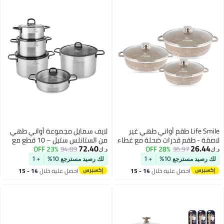
Life Sm طقم أواني طهي غير
لايف سمايل مجموعة أواني طهي
م قدرات ضحلة مع غطاء
من الستانلس ستيل – 10 قطع مع
72.40
36.
28% OFF
| 24 سم، 28 سم، 32 سم | مقالي
94.89
23% OFF
أغطية قدور كسرولة بمقاسات 20 /
د.ك‏
طبقة جرانيت خالية من
24 / 28 / 32 سم + قدر مسطح 28
ع 10%
+ 1
لك رصيد مسترجع 10%
+ 1
واني طهي آمنة للفرن |
سم
صل عليه خلال
14 - 15
احصل عليه خلال
14 - 15
غسطس
اغسطس