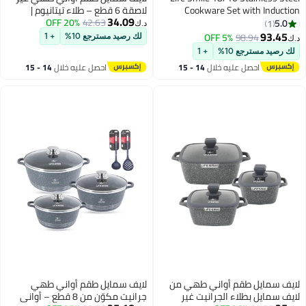
Cookware Set wit
لاصقة 6 قطع – طلاء تيتانيوم |
34.09
Bottom – 20 /24/28
42.63
20% OFF
مجموعة طهي غير لاصقة تشمل
د.ك‏
Pots with Lid, 28cm S
قدور كسرولة 20/24/28 سم مع
5% OFF
98.
لك رصيد مسترجع 10%
+ 1
24/28/32cm Fry P
أغطية | طقم قدور ألومنيوم آمن
ع 10%
+ 1
للاستخدام في الفرن
صل عليه خلال
14 - 15
احصل عليه خلال
14 - 15
غسطس
اغسطس
 طقم أواني طهي من
لايف سمايل طقم أواني طهي
طلاء الجرانيت غير
جرانيت مكوّن من 8 قطع – أواني