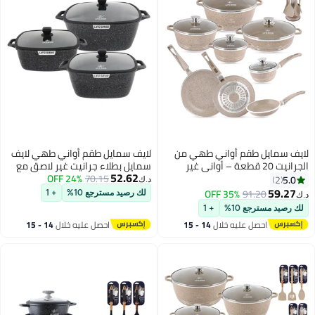
 طقم أواني طهي من
لايف سمايل طقم أواني طهي لايف
لجرانيت 20 قطعة – أواني غير
سمايل بطلاء جرانيت غير لاصق مع
52.62
 ومقالي آمنة
70.15
24% OFF
أغطية — قدور ألمنيوم متوافقة
د.ك‏
ي الفرن تشمل
مع الحث الحراري (Induction)،
35% OFF
91.
لك رصيد مسترجع 10%
+ 1
20/24/ سم كسرولة مع غطاء،
مقاومة للخدش وخالية من مادة
ع 10%
+ 1
قدر ضحل 28 سم مع غطاء، قدر
PFOA
صل عليه خلال
14 - 15
احصل عليه خلال
14 - 15
ة 16 سم مع غطاء، مقالي
غسطس
اغسطس
قلي 20/24/28 سم و7 قطع ملاعق
ون مع حامل.