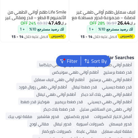
 طقم أواني طهي غير
Life Smile طقم أواني الطهي من
موعة قدور مسطحة مع
الألمنيوم 8 قطع – قدر ومقالي غير
47.49
36.
28% OFF
غطاء | 24 سم، 28 سم، 32 سم |
63.32
24% OFF
لاصقة مع قاعدة تحريض | 30/24/18
د.ك‏
 جرانيت غير لاصقة
سم قدر حساء، 18 سم قدر صلصة و
ع 10%
+ 1
لك رصيد مسترجع 10%
+ 1
وخالية من PFOA | أواني طهي
24 سم مقلاة | طقم طهي غير لاصق
صل عليه خلال
14 - 15
احصل عليه خلال
14 - 15
للاستخدام في الفرن |
متعدد الطبقات وآمن للاستخدام في
غسطس
اغسطس
جة باللون الأسود
الفرن
Popular
Filter
Sort By
ي طهي كوركماز
أطقم أواني طهي ديلكاسا
رستيج
أطقم أواني طهي سونيكس
ي طهي برستيج
أطقم أواني طهي لايف سمايل
يسيني
قدر ضغط تيفال
أطقم أواني طهي رويال فورد
 طهي بلاك آند ديكر
أطقم أواني طهي تيفال
ي طهي ديسيني
قدر ضغط بريميير
هوكينز قدر ضغط
 من الستانلس ستيل
قدر ضغط بلاك ديكر
ر للكسرولات
قدور بلاكستون
قدور هاشفير
مقلاة توب بيك
ان
كسرولات آسيوية
قدور تيفال
مقالي لودج
 سمايل
مقالي عايدة
كسرولات كوركماز