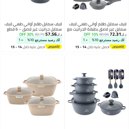
 طقم أواني طهي لايف
لايف سمايل طقم أواني طهي لايف
اصق بطبقة الجرانيت مع
سمايل جرانيت غير لاصق – 6 قطع
57.56
80.
10% OFF
ء جرانيت متعدد
82.75
30% OFF
من قدور الكسرولة مع أغطية،
د.ك‏
ور ومقالي من الألمنيوم
قاعدة متوافقة مع الحث
ع 10%
+ 1
لك رصيد مسترجع 10%
+ 1
جميع المواقد
(Induction)، وطلاء متعدد الطبقات
صل عليه خلال
14 - 15
احصل عليه خلال
14 - 15
غسطس
اغسطس