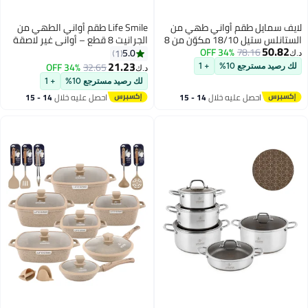
 طقم أواني طهي من
Life Smile طقم أواني الطهي من
الستانلس ستيل 18/10 مكوّن من 8
الجرانيت 8 قطع – أواني غير لاصقة
78.
34% OFF
ي طهي ومطبخ عالية
مع حواف من الفولاذ المقاوم للصدأ،
5.0
1
ني غير لاصقة، قدور
طقم من الأواني والصواني آمنة
21.23
34% OFF
32.65
ع 10%
+ 1
د.ك‏
20/24/28 سم) مع أغطية + قدر
للاستخدام في الفرن يتضمن، أطباق
لك رصيد مسترجع 10%
+ 1
طح 28 سم | مقابض سيليكون
(16 سم، 20 سم، 24 سم) مع غطاء
صل عليه خلال
14 - 15
احصل عليه خلال
14 - 15
متينة | آمن وخالٍ 100٪ من مادة
و2 أدوات مطبخ سيليكون (مغرفة
غسطس
اغسطس
حساء، مصفاة)