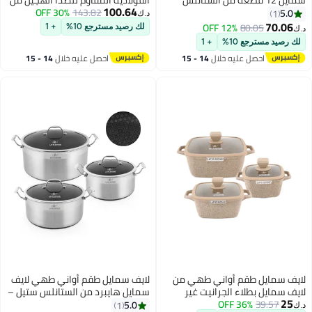
100.64
ستيل 18/10 الفاخر – مجموعة
143.82
30% OFF
لايف سمايل – 12 قطعة | نمط
د.ك‏
 مع أغطية زجاجية –
متداخل غير لاصق | متوافق مع
12% OFF
80.
لك رصيد مسترجع 10%
+ 1
يشمل قدور شوربة 20/24/28 سم
الحث | داخلية من الفولاذ المقاوم
ع 10%
+ 1
مع غطاء، قدر مسطح 32 سم مع
للصدأ 304 | أواني ومقلاة بأحجام
صل عليه خلال
14 - 15
احصل عليه خلال
14 - 15
غطاء، مقلاة 32 سم مع غطاء، وقدر
متعددة
غسطس
اغسطس
 16 سم مع غطاء – مناسب
ي الفرن
 طقم أواني طهي من
لايف سمايل طقم أواني طهي لايف
طلاء الجرانيت غير
سمايل هايبرد من الستانلس ستيل –
36% OFF
غطية – قدور ألومنيوم
6 قطع | تصميم داخلي بنمط
5.0
1