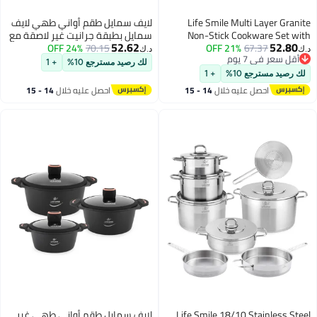
Life Smile Multi L
لايف سمايل طقم أواني طهي لايف
Non-Stick Cookwa
سمايل بطبقة جرانيت غير لاصقة مع
52.62
67.
Inducti
21% OFF
70.15
24% OFF
أغطية — قدور ألومنيوم متوافقة
د.ك‏
 يوم
20/24/28/32cm Alum
مع الحث، مقاومة للخدش وخالية من
لك رصيد مسترجع 10%
+ 1
 يوم
PFOA
Pots with Lid,28cm 
ع 10%
+ 1
with Lid,3pcs Silicon
صل عليه خلال
14 - 15
احصل عليه خلال
14 - 15
2pcs Silicon Gloves
غسطس
اغسطس
Life Smile 18/10 Sta
لايف سمايل طقم أواني طهي غير