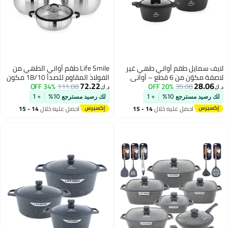
 طقم أواني طهي غير
Life Smile طقم أواني الطهي من
لاصقة مكوّن من 6 قطع – أواني
الفولاذ المقاوم للصدأ 18/10 مكون
72.22
35.
20% OFF
التيتانيوم، يشمل طقم
111.08
34% OFF
من 10 قطع – أواني طهي متميزة،
د.ك‏
ي كاسيرول بمقاسات
أواني مطبخ غير لاصقة | قدر
ع 10%
+ 1
لك رصيد مسترجع 10%
+ 1
16/20/ سم مع أغطية، مصنوعة
(20/24/28/32 سم) مع أغطية +
صل عليه خلال
14 - 15
احصل عليه خلال
14 - 15
م وآمنة للاستخدام في
قدر ضحل 28 سم | مقابض سيليكون
غسطس
اغسطس
| آمن وخالي تمامًا من PFOA