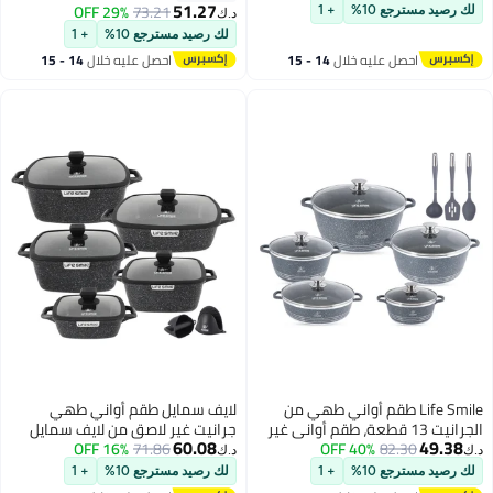
الحث الحراري، خالية من
متشابك غير لاصق | متوافق مع
51.27
29% OFF
73.21
ع 10%
+ 1
د.ك‏
الحث الحراري | سطح داخلي من
لك رصيد مسترجع 10%
+ 1
ستانلس ستيل 304 | قدور ومقلاة
صل عليه خلال
14 - 15
احصل عليه خلال
14 - 15
بمقاسات متعددة
غسطس
اغسطس
Life Sm طقم أواني طهي من
لايف سمايل طقم أواني طهي
لجرانيت 13 قطعة، طقم أواني غير
جرانيت غير لاصق من لايف سمايل
60.08
82.
40% OFF
فة من الفولاذ المقاوم
71.86
16% OFF
مع أغطية وقفازات سيليكون – قدور
د.ك‏
ضمن طقم الطهي
ألومنيوم متوافقة مع الحث الحراري،
ع 10%
+ 1
لك رصيد مسترجع 10%
+ 1
20/24/28/32 سم من الأواني مع
خالية من PFOA ومقاومة للخدش.