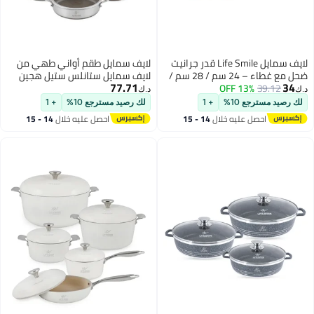
لايف سمايل Life Smile قدر جرانيت
لايف سمايل طقم أواني طهي من
ضحل مع غطاء – 24 سم / 28 سم /
لايف سمايل ستانلس ستيل هجين
77.71
13% OFF
جرة غير لاصقة، قاعدة
مع قاعدة حث حراري | غير لاصق
د.ك‏
قد الحثي، طلاء متعدد
ومقاوم للخدش | قاعدة متعددة
ع 10%
+ 1
لك رصيد مسترجع 10%
+ 1
الية للطهي العائلي
الطبقات | مناسب لجميع أنواع
صل عليه خلال
14 - 15
احصل عليه خلال
14 - 15
المواقد
غسطس
اغسطس