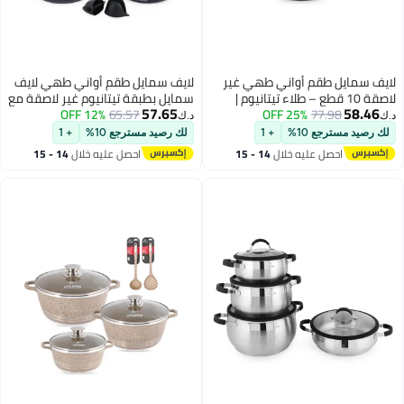
 طقم أواني طهي غير
لايف سمايل طقم أواني طهي لايف
ة 10 قطع – طلاء تيتانيوم |
سمايل بطبقة تيتانيوم غير لاصقة مع
57.65
77.
25% OFF
 غير لاصقة تشمل
65.57
12% OFF
قاعدة حث حراري | قدور متعددة
د.ك‏
قدور كسرولة 20/24/28/32 سم مع
الأحجام مع أغطية زجاجية | مناسب
ع 10%
+ 1
لك رصيد مسترجع 10%
+ 1
أغطية، وقدر مسطح 32 سم مع
لجميع أنواع المواقد
صل عليه خلال
14 - 15
احصل عليه خلال
14 - 15
قدور ألومنيوم آمن
غسطس
اغسطس
ي الفرن