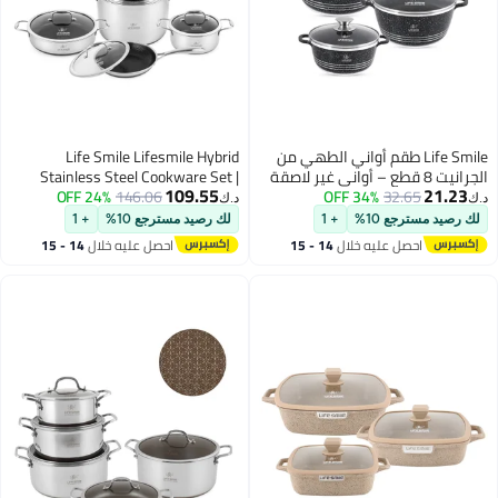
Life Sm طقم أواني الطهي من
Life Smile Lifesmile Hybrid
رانيت 8 قطع – أواني غير لاصقة
Stainless Steel Cookware Set |
109.55
32.
34% OFF
لفولاذ المقاوم للصدأ،
146.06
24% OFF
Non-Stick Interlocking Pattern |
د.ك‏
اني والصواني آمنة
Induction Compatible | Scratch-
ع 10%
+ 1
لك رصيد مسترجع 10%
+ 1
ي الفرن يتضمن، أطباق
Resistant & Low-Oil Cooking
صل عليه خلال
14 - 15
احصل عليه خلال
14 - 15
(16 سم، 20 سم، 24 سم) مع غطاء
غسطس
اغسطس
مطبخ سيليكون (مغرفة
ة)