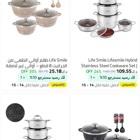
Life Smile Life
Life Smile طقم أواني الطهي من
Stainless Steel Co
الجرانيت 8 قطع – أواني غير لاصقة
25.18
146.06
24% OFF
Non-Stick Interlocki
38.76
35% OFF
مع حواف من الفولاذ المقاوم للصدأ،
د.ك‏
Induction Compatibl
مجموعة من الأواني والصواني آمنة
ع 10%
+ 1
لك رصيد مسترجع 10%
+ 1
Resistant & Low-
للاستخدام في الفرن تشمل، أطباق
صل عليه خلال
14 - 15
احصل عليه خلال
14 - 15
(20 سم، 24 سم، 28 سم) مع غطاء
غسطس
اغسطس
و2 أدوات مطبخ سيليكون (مغرفة
حساء، مصفاة)