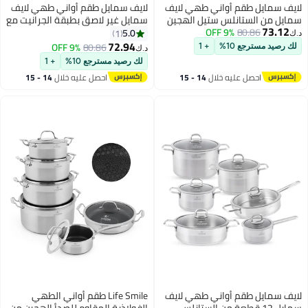
 طقم أواني طهي لايف
لايف سمايل طقم أواني طهي لايف
ستانلس ستيل الهجين
سمايل غير لاصق بطبقة الجرانيت مع
80.
9% OFF
 مناسب لجميع أنواع
أغطية – طلاء جرانيت متعدد
5.0
1
 فيها الحث، قدور شوربة
الطبقات، قدور ومقالي من الألمنيوم
72.94
9% OFF
80.86
ع 10%
+ 1
د.ك‏
بمقاسات 20/24/28/30 سم مع قدر
متوافقة مع جميع المواقد
لك رصيد مسترجع 10%
+ 1
صل عليه خلال
14 - 15
احصل عليه خلال
14 - 15
غسطس
اغسطس
 طقم أواني طهي لايف
Life Smile طقم أواني الطهي
يل 12 قطعة من الستانلس
الفولاذية المقاوم للصدأ الهجين من