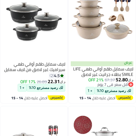
لايف سمايل طقم أواني طهي
لايف سمايل طقم أواني طهي LIFE
سيراميك غير لاصق من لايف سمايل
طلاء جرانيت غير لاصق
– 6 قطع (قدور بمقاسات 20/24/28
4.5
2
67.
21% OFF
ات مع قاعدة متوافقة
سم)، طقم قدور ومقالي صحي، غير
22.31
17% OFF
26.89
د.ك‏
 يوم
 – يشمل قدور شوربة
سام، بمقابض باردة الملمس، خالٍ
 يوم
لك رصيد مسترجع 10%
+ 1
م بمقاسات
من PFAS وPFOA
ع 10%
+ 1
20/24/28/32 سم مع أغطية، وقدر
صل عليه خلال
14 - 15
احصل عليه خلال
14 - 15
مسطح 28 سم مع غطاء، و3 أدوات
غسطس
اغسطس
يليكون، وزوجين من
ليكون – آمن للاستخدام