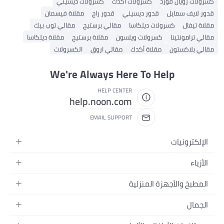
يال فورد
كسرولات أكدك
كسرولات ديسيني
سمايل
قدور ديسيني
قدور راج
مقلاة فيسمان
كسرولات ديلكاسا
مقالي برستيج
مقالي توب بيك
نتينا
كسرولات ويلسون
مقلاة برستيج
مقلاة ديلكاسا
كستون
مقلاة أكدك
مقالي اروق
الكسرولات
We're Always Here To Help
HELP CENTER
help.noon.com
EMAIL SUPPORT
نيات
ئية
والأجهزة المنزلية
ت
لية
المنزلية
نات
بيت
ت
لاد