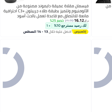
فيسمان 2 قطع من
فيسمان مقلاة عميقة دايموند مصنوعة من
الألومنيوم وتتميز بطبقة طلاء جريبلون +C3 احترافية
مانعة للالتصاق مع قاعدة تعمل بالحث أسود
16.12
28x7.5سم
21.70
خصم 25%
د.ك‏
لك رصيد مسترجع 10%
+ 1
احصل عليه خلال
13 - 14 اغسطس