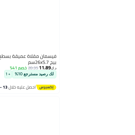
فيسمان مقلاة عميقة بسطح م
بيج 26x5.7سم
11.89
20.35
خصم 41%
د.ك‏
لك رصيد مسترجع 10%
+ 1
احصل عليه خلال
13 - 14 اغسطس