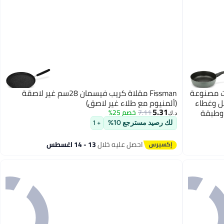
ت مصنوعة
Fissman مقلاة كريب فيسمان 28سم غير لاصقة
ل وغطاء
(ألمنيوم مع طلاء غير لاصق)
5.31
وطبقة
7.11
خصم 25%
د.ك‏
خضر
لك رصيد مسترجع 10%
+ 1
احصل عليه خلال
13 - 14 اغسطس