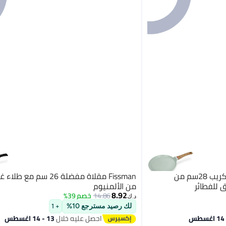
Fissman مقلاة فريس مان للكريب 28سم من
Fissman مقلاة مفضلة 26 سم مع
ق للفطائر
من الألمنيوم
8.92
14.86
خصم 39%
د.ك‏
لك رصيد مسترجع 10%
+ 1
احصل عليه خلال
13 - 14 اغسطس