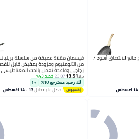
انع للالتصاق أسود /
فيسمان مقلاة عميقة من سلسلة بريليان
من الألومنيوم ومزودة بمقبض قابل للفص
زجاجي وقاعدة تعمل بالحث المغناطيسي 
13.51
طلاء زيلان بلس احترافية مانعة للالتصاق أ
23.87
خصم 43%
د.ك‏
28x7.5سم
لك رصيد مسترجع 10%
+ 1
احصل عليه خلال
13 - 14 اغسطس