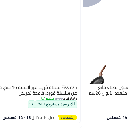
ون بطلاء مانع
Fissman مقلاة كري
دد الألوان 26سم
من سلسلة فورد، قاعدة تحريض
3.33
3.60
خصم 7%
د.ك‏
لك رصيد مسترجع 10%
+ 1
احصل عليه خلال
13 - 14 اغسطس