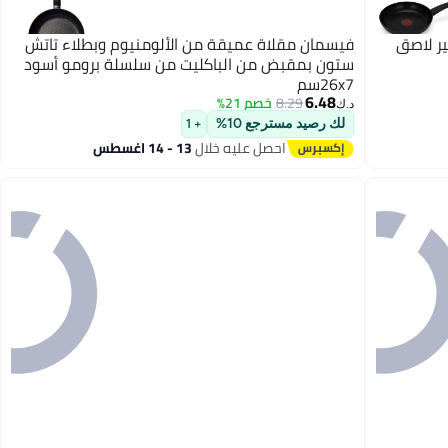
 طلاء غير لاصق
فيسمان مقلاة عميقة من الألومنيوم وبطلاء تاتش
ستون بمقبض من الباكليت من سلسلة برومو أسود
26x7سم
6.48
8.29
خصم 21%
د.ك‏
لك رصيد مسترجع 10%
+ 1
احصل عليه خلال
13 - 14 اغسطس