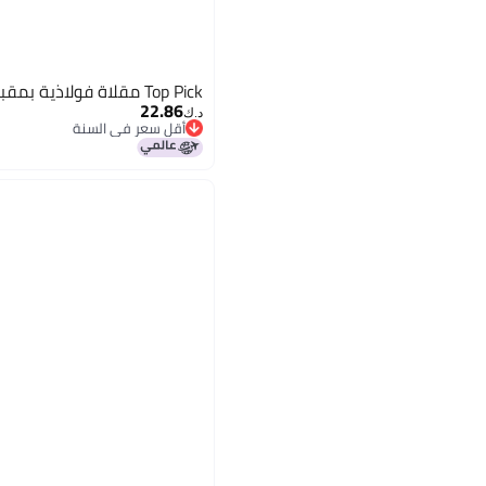
Top Pick مقلاة فولاذية بمقبض جانبي 30 سم
22.86
د.ك‏
أقل سعر في السنة
أقل سعر في السنة