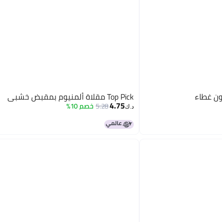
Top Pick مقلاة ألمنيوم بمقبض خشبي
4.75
5.28
خصم 10%
د.ك‏