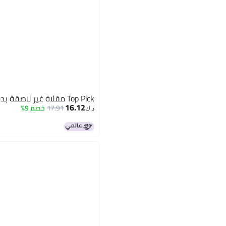
Top Pick مقلاة غير لاصقة بدون غطاء
16.12
17.91
خصم 9%
د.ك‏