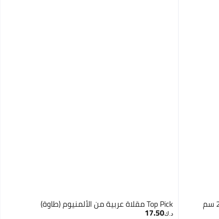
Top Pick طقم أواني الطهي غير لاصقة 24 سم
Top Pick مقلاة عربية من الألمنيوم (طاوة)
17.50
د.ك‏