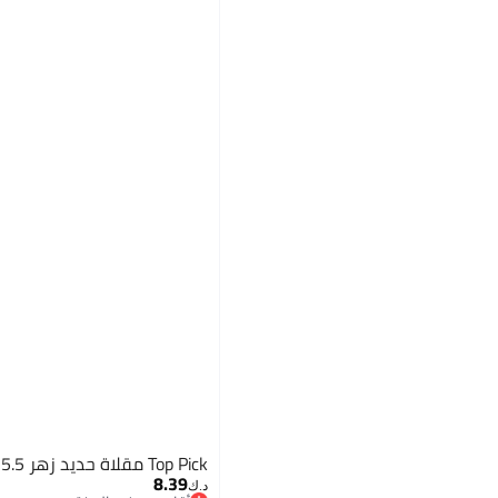
Top Pick مقلاة حديد زهر 15.5 سم بسعر 13
8.39
د.ك‏