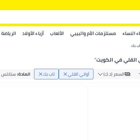
اء النساء
مستلزمات الأم والبيبي
الألعاب
أزياء الأولاد
الرياضة
اب بك
ي القلي في الكويت
"
السعر (د.ك‏)
أواني القلي
تاب بك
المادة
:
ستانلس 