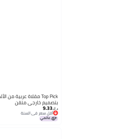
Top Pick مقلاة عربية من 
بتصميم خارجي متقن
9.33
د.ك‏
أقل سعر في السنة
أقل سعر في السنة