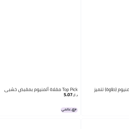
الألمنيوم (طاوة) تتميز
Top Pick مقلاة ألمنيوم بمقبض خشبي
5.07
د.ك‏