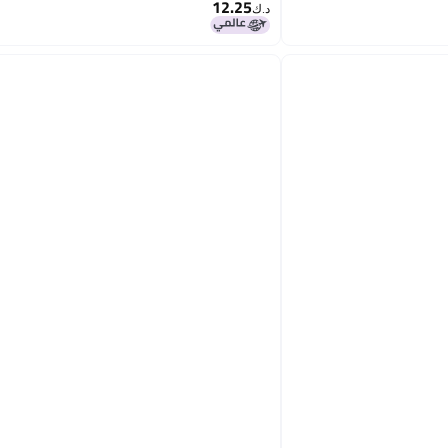
12.25
د.ك‏