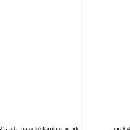
Top Pick مقلاة فولاذية بمقبض جانبي 24 سم