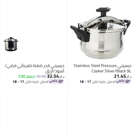
Stainless Steel Pr
ديسيني قدر ضغط كهربائي فضي/
Cook
أسود/أزرق
32.54
46.88
خصم 30%
د.ك‏
 خلال
17 - 18
احصل عليه خلال
17 - 18
اغسطس