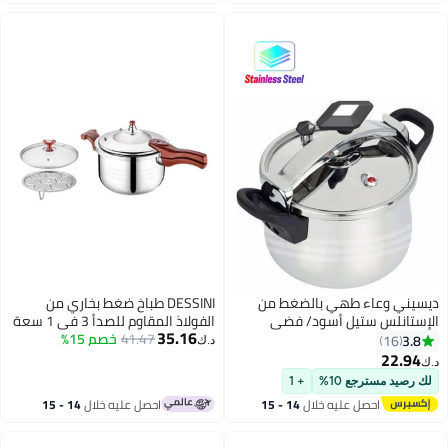
اغسطس
 بالضغط من
DESSINI طباخ ضغط بخاري من
أسود/ فضي
الفولاذ المقاوم للصدأ 3 في 1 سعة
35.16
7 لترات
41.47
خصم 15%
د.ك‏
+ 1
 خلال
14 - 15
احصل عليه خلال
14 - 15
اغسطس