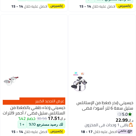
 خلال
14 - 15
احصل عليه خلال
14 - 15
اغسطس
عرض التجديد الكبير
من الإستانلس
ديسيني وعاء طهي بالضغط من
الستانلس ستيل فضي / أحمر 9لترات
17.51
30.56
خصم 42%
د.ك‏
لك رصيد مسترجع 10%
+ 1
 خلال
17 - 18
احصل عليه خلال
14 - 15