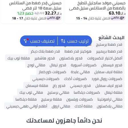
تيل للطبخ
ديسيني قِدر ضغط من الستانلس
انلس ستيل فضي
ستيل سعة 18 لتر فضي
32.27
42.11
خصم 23%
د.ك‏
 خلال
14 - 15
احصل عليه خلال
17 - 18
اغسطس
ترتيب حسب
تصنيف حسب
قدر ضغط ديسيني
قدر ضغط تيفال
هوكينز قدر ضغط
قدر ضغط بلاك ديكر
ولات
قدور بلاكستون
قدور هاشفير
مقلاة توب بيك
سرولات آسيوية
قدور تيفال
مقالي لودج
مقالي عايدة
كسرولات كوركماز
رد
كسرولات أكدك
كسرولات ديسيني
قدور ديسيني
قدور راج
مقلاة فيسمان
ولات ديلكاسا
مقالي برستيج
مقالي توب بيك
كسرولات ويلسون
مقلاة برستيج
مقلاة ديلكاسا
مقلاة أكدك
مقالي اروق
أطقم أواني طهي ديسيني
 دائماً جاهزون لمساعدتك