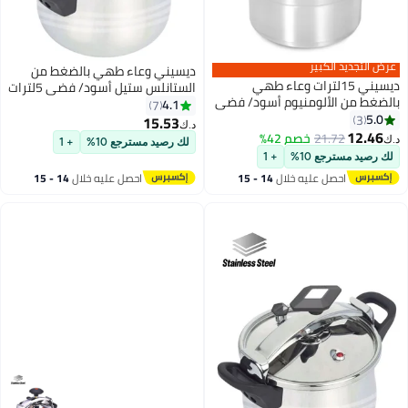
ديسيني وعاء طهي بالضغط من
ترات وعاء طهي
الستانلس ستيل أسود/ فضي 5لترات
نيوم أسود/ فضي
4.1
7
15.53
د.ك‏
م 42%
لك رصيد مسترجع 10%
+ 1
+ 1
 خلال
14 - 15
احصل عليه خلال
14 - 15
اغسطس