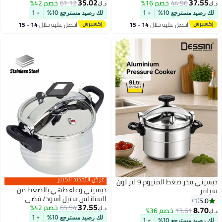
35.02
م 16%
22لترات
61.12
خصم 42%
د.ك‏
+ 1
لك رصيد مسترجع 10%
+ 1
 خلال
14 - 15
احصل عليه خلال
14 - 15
اغسطس
عرض التجديد الكبير
ديسيني قدر ضغط المنيوم 9 لتر لون
ديسيني وعاء طهي بالضغط من
الستانلس ستيل أسود/ فضي
37.55
65.54
خصم 42%
36%
د.ك‏
لك رصيد مسترجع 10%
+ 1
+ 1