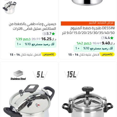
ديسيني وعاء طهي بالضغط من
ة ضغط ألمنيوم
الستانلس ستيل فضي 6لترات
9.0/15.0/20/25/30/35/40/50 لتر
3.7
3
16.25
26.77
خصم 39%
د.ك‏
42%
لك رصيد مسترجع 10%
+ 1
+ 1
 خلال
14 - 15
احصل عليه خلال
14 - 15
اغسطس