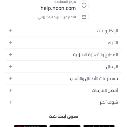
مركز المساعدة
help.noon.com
الدعم عبر البريد الإلكتروني
زة المنزلية
ية
فال والألعاب
ة
المنزل
ت
طفال
ية
 والجسم
مدرسة
البيبي
ة
تسوق أينما كنت
الإلكترونية
والبيبي
انات الأليفة
ة للرجال