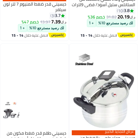
ديسيني قدر ضغط المنيوم 7 لتر لون
 فضي 9لترات
سيلفر
3.7
3
م 36%
7.39
13.97
خصم 47%
د.ك‏
+ 1
لك رصيد مسترجع 10%
+ 1
 خلال
14 - 15
احصل عليه خلال
14 - 15
اغسطس
ديسيني طقم قدر ضغط مكون من
 بالضغط من