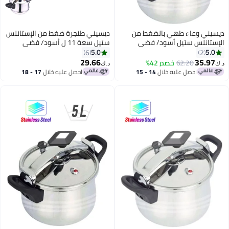
 بالضغط من
ديسيني طنجرة ضغط من الإستانلس
أسود/ فضي
ستيل سعة 11 ل أسود/ فضي
11لترات
5.0
6
29.66
م 42%
د.ك‏
 خلال
14 - 15
احصل عليه خلال
17 - 18
اغسطس