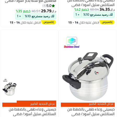
قطعتين مع سلة بخار أسود/ فضي
سود/ فضي
5, 7لترات
5.0
1
م 42%
29.79
46.51
خصم 35%
د.ك‏
+ 1
لك رصيد مسترجع 10%
+ 1
 خلال
14 - 15
احصل عليه خلال
14 - 15
اغسطس
عرض التجديد الكبير
 بالضغط من
ديسيني وعاء طهي بالضغط من
سود/ فضي
الستانلس ستيل أسود/ فضي