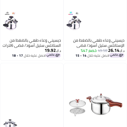
 بالضغط من
ديسيني وعاء طهي بالضغط من
أسود/ فضي
الستانلس ستيل أسود/ فضي 6لترات
19.92
م 47%
د.ك‏
 خلال
14 - 15
احصل عليه خلال
17 - 18
اغسطس