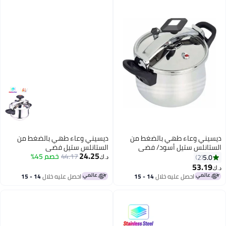
 بالضغط من
ديسيني وعاء طهي بالضغط من
سود/ فضي
الستانلس ستيل فضي
24.25
44.17
خصم 45%
د.ك‏
 خلال
14 - 15
احصل عليه خلال
14 - 15
اغسطس