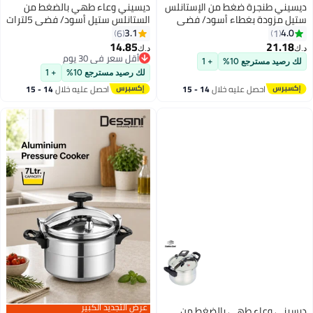
ط من الإستانلس
ديسيني وعاء طهي بالضغط من
ء أسود/ فضي
الستانلس ستيل أسود/ فضي 5لترات
3.1
6
14.85
د.ك‏
أقل سعر في 30 يوم
+ 1
أقل سعر في 30 يوم
لك رصيد مسترجع 10%
+ 1
 خلال
14 - 15
احصل عليه خلال
14 - 15
اغسطس
عرض التجديد الكبير
 بالضغط من