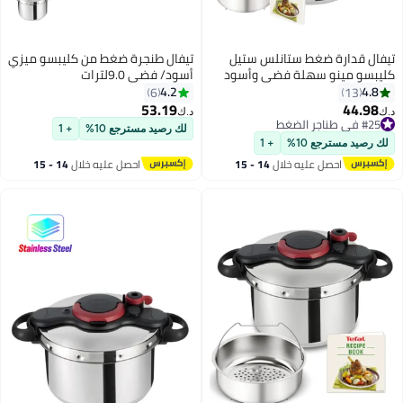
ط ستانلس ستيل
تيفال طنجرة ضغط من كليبسو ميزي
هلة فضي وأسود
أسود/ فضي 9.0لترات
4.2
6
53.19
د.ك‏
لك رصيد مسترجع 10%
+ 1
+ 1
ليه خلال
14 - 15
احصل عليه خلال
14 - 15
س
اغسطس