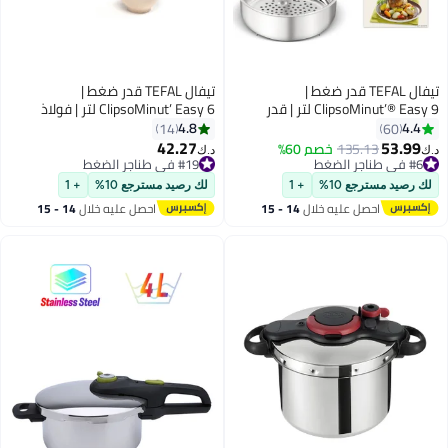
TEF قدر ضغط |
تيفال TEFAL قدر ضغط |
ClipsoMinut’® Easy 9 لتر | قدر
ClipsoMinut’ Easy 6 لتر | فولاذ
م للصدأ | جميع
مقاوم للصدأ | طهي سريع | حفظ
4.8
14
طهي سريع | صحي |
الفيتامينات | فتح وغلق بيد واحدة |
42.27
1
خصم 60%
د.ك‏
 سنتين |
آمن | صنع في فرنسا | ضمان لمدة
#19 في طناجر الضغط
#19 في طناجر الضغط
سنتين | P4620768
+ 1
لك رصيد مسترجع 10%
+ 1
ليه خلال
14 - 15
احصل عليه خلال
14 - 15
س
اغسطس