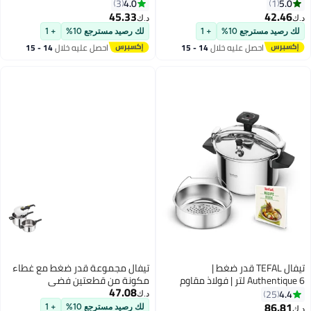
4.0
3
45.33
د.ك‏
+ 1
لك رصيد مسترجع 10%
+ 1
ليه خلال
14 - 15
احصل عليه خلال
14 - 15
س
اغسطس
TEF قدر ضغط |
تيفال مجموعة قدر ضغط مع غطاء
Authentiq لتر | فولاذ مقاوم
مكونة من قطعتين فضي
47.08
أنظمة أمان | جميع مصادر
د.ك‏
لك الحث | ضمان
لك رصيد مسترجع 10%
+ 1