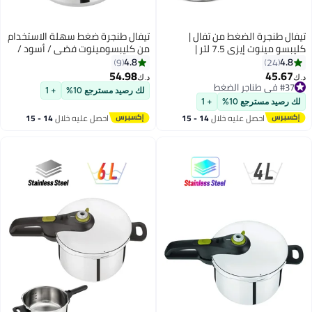
غط من تفال |
تيفال طنجرة ضغط سهلة الاستخدام
كليبسو مينوت إيزي 7.5 لتر |
من كليبسومينوت فضي / أسود /
ناسبة لجميع
أحمر 9.0لترات
4.8
9
ما في ذلك الحث
54.98
د.ك‏
بخ حتى ضعف
لك رصيد مسترجع 10%
+ 1
لى الفيتامينات |
+ 1
ضمان لمدة سنتين |
ليه خلال
14 - 15
احصل عليه خلال
14 - 15
س
اغسطس