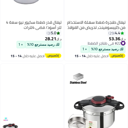
ط سهلة الاستخدام
تيفال قدر ضغط سكيور نيو سعة 4
تحريض من الفولاذ
لتر أسود/ فضي 4لترات
المقاوم للصدأ، 9 لتر، فضي/أسود/
5.0
3
ضي / أسود / أحمر
28.21
د.ك‏
لك رصيد مسترجع 10%
+ 1
+ 1
ليه خلال
14 - 15
احصل عليه خلال
14 - 15
س
اغسطس