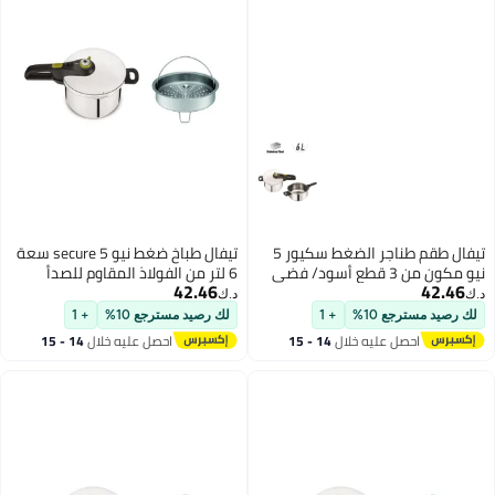
تيفال طقم طناجر الضغط سكيور 5
تيفال طباخ ضغط نيو secure 5 سعة
6 لتر من الفولاذ المقاوم للصدأ
42.46
P2530752 فضي 6 لتر
د.ك‏
+ 1
لك رصيد مسترجع 10%
+ 1
ليه خلال
14 - 15
احصل عليه خلال
14 - 15
س
اغسطس