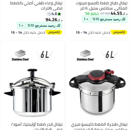
كلابسو مينوت
تيفال وعاء طهي أصلي بالضغط
ل، 6 لتر
فضي 6لترات
خصم 6%
4.6
5
94.26
+ 1
د.ك‏
لك رصيد مسترجع 10%
+ 1
ليه خلال
14 - 15
احصل عليه خلال
14 - 15
س
اغسطس
ضغط كليبسو ميزي
تيفال قدر ضغط أوثينتيك أسود/
ستانلس ستيل سعة 6 لتر متعدد
فضي 6-6.6لترات