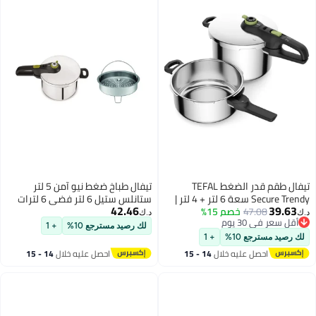
تيفال طقم قدر الضغط TEFAL
تيفال طباخ ضغط نيو آمن 5 لتر
Secure Trendy سعة 6 لتر + 4 لتر |
ستانلس ستيل 6 لتر فضي 6 لترات
42.46
خصم 15%
يم جذاب |
د.ك‏
 متوافق مع الحث |
لك رصيد مسترجع 10%
+ 1
ضمان لمدة سنتين | P2584300 من
+ 1
للصدأ
ليه خلال
14 - 15
احصل عليه خلال
14 - 15
س
اغسطس