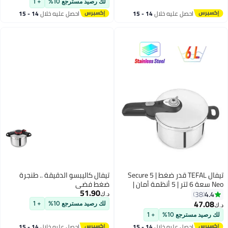
لك رصيد مسترجع 10%
+ 1
ليه خلال
14 - 15
احصل عليه خلال
14 - 15
س
اغسطس
تيفال TEFAL قدر ضغط | Secure 5
تيفال كاليبسو الدقيقة .. طنجرة
Neo سعة 6 لتر | 5 أنظمة أمان |
ضغط فضي
51.90
| ستانلس ستيل |
د.ك‏
ضمان 2 سنة | P2530752 أسود/
لك رصيد مسترجع 10%
+ 1
+ 1
ليه خلال
14 - 15
احصل عليه خلال
14 - 15