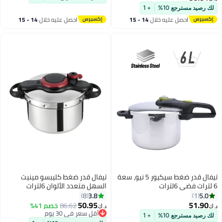
لمدة سنتين | P0530734 أسود/
+ 1
ليه خلال
14 - 15
احصل عليه خلال
14 - 15
س
اغسطس
تيفال قدر ضغط سيكيور 5 نيو، سعة
تيفال قدر ضغط كليبسو مينيت
السهل متعدد الألوان 6لترات
3.8
8
50.95
86.62
خصم 41%
د.ك‏
أقل سعر في 30 يوم
+ 1
أقل سعر في 30 يوم