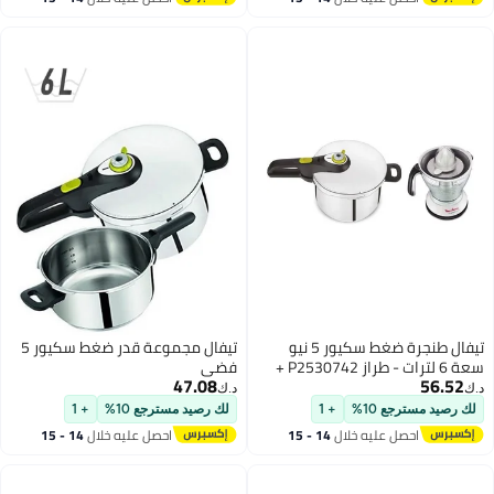
س
اغسطس
تيفال طنجرة ضغط سكيور 5 نيو
تيفال مجموعة قدر ضغط سكيور 5
سعة 6 لترات - طراز P2530742 +
فضي
47.08
عصارة حمضيات فيتابرس 1000 من
د.ك‏
يض/ أسود - طراز
+ 1
لك رصيد مسترجع 10%
+ 1
ليه خلال
14 - 15
احصل عليه خلال
14 - 15
س
اغسطس