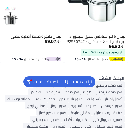
تيفال 6 لتر ستانلس ستيل سيكور 5
تيفال طنجرة ضغط أصلية فضي
99.07
نيو طباخ للضغط، فضي - P2530742
د.ك‏
+ 1
ليه خلال
14 - 15
احصل عليه خلال
14 - 15
س
اغسطس
ترتيب حسب
تصنيف حسب
ج
قدر ضغط ديسيني
قدر ضغط تيفال
ر
هوكينز قدر ضغط
قدر ضغط بلاك ديكر
كسرولات
قدور بلاكستون
قدور هاشفير
مقلاة توب بيك
كسرولات آسيوية
قدور تيفال
مقالي لودج
يل
مقالي عايدة
كسرولات كوركماز
فورد
كسرولات أكدك
كسرولات ديسيني
ل
قدور ديسيني
قدور راج
مقلاة فيسمان