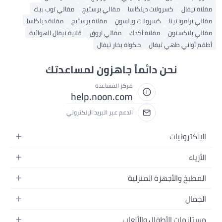
سرولات ديلكاسا
مقالي برستيج
مقالي توب بيك
كسرولات ويلسون
مقلاة برستيج
مقلاة ديلكاسا
ن
مقلاة أكدك
مقالي اروق
قلاية تيفال الهوائية
ي تيفال
مكواة بخار تيفال
ن دائماً جاهزون لمساعدتك
مركز المساعدة
help.noon.com
الدعم عبر البريد الإلكتروني
جهزة المنزلية
زلية
أطفال والألعاب