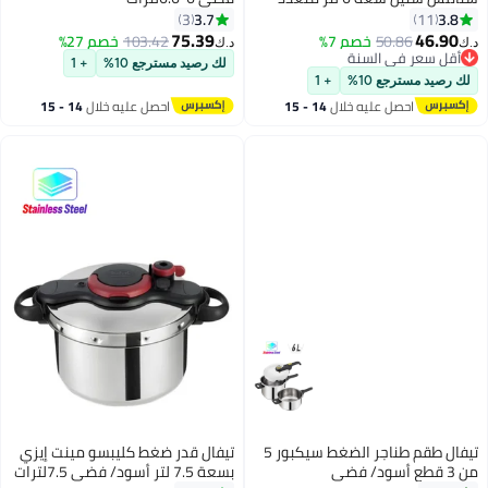
3.7
3
75.39
خصم 7%
103.42
خصم 27%
د.ك‏
لسنة
لك رصيد مسترجع 10%
+ 1
لسنة
+ 1
ليه خلال
14 - 15
احصل عليه خلال
14 - 15
س
اغسطس
تيفال طقم طناجر الضغط سيكبور 5
تيفال قدر ضغط كليبسو مينت إيزي
بسعة 7.5 لتر أسود/ فضي 7.5لترات