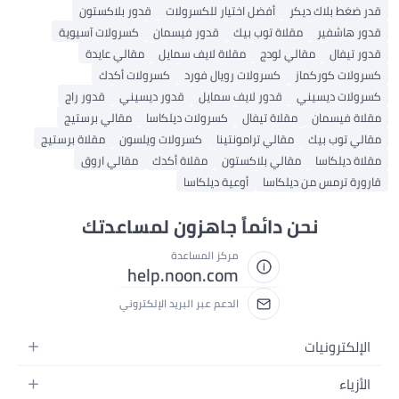
قدر ضغط بلاك ديكر
أفضل اختيار للكسرولات
قدور بلاكستون
قدور هاشفير
مقلاة توب بيك
قدور فيسمان
كسرولات آسيوية
قدور تيفال
مقالي لودج
مقلاة لايف سمايل
مقالي عايدة
كسرولات كوركماز
كسرولات رويال فورد
كسرولات أكدك
كسرولات ديسيني
قدور لايف سمايل
قدور ديسيني
قدور راج
مقلاة فيسمان
مقلاة تيفال
كسرولات ديلكاسا
مقالي برستيج
مقالي توب بيك
مقالي ترامونتينا
كسرولات ويلسون
مقلاة برستيج
مقلاة ديلكاسا
مقالي بلاكستون
مقلاة أكدك
مقالي اروق
قارورة ترمس من ديلكاسا
أوعية ديلكاسا
نحن دائماً جاهزون لمساعدتك
مركز المساعدة
help.noon.com
الدعم عبر البريد الإلكتروني
الإلكترونيات
الجوالات
الأزياء