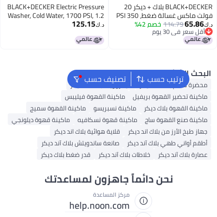
BLACK+DECKER بلاك + ديكر 20
BLACK+DECKER Electric Pressure
فولت ماكس غسالة ضغط، 350 PSI
Washer, Cold Water, 1700 PSI, 1.2
125.15
65
(BCPW3
114.79
خصم 42%
GPM (BEPW1700)
د.ك‏
عر في 30 يوم
عر في 30 يوم
 الشائع
ترتيب حسب
تصنيف حسب
 طعام بلاك اند ديكر
ميكروويف بلاك اند ديكر
ة تحضير القهوة بريفيل
ماكينة القهوة فيليبس
ة القهوة بلاك ديكر
ماكينة نسبريسو
ماكينة القهوة سميج
ة صنع القهوة ساج
ماكينة قهوة نسكافيه
ماكينة قهوة ديلونجي
طبخ الأرز من بلاك اند ديكر
قلاية هوائية بلاك اند ديكر
أواني طهي بلاك آند ديكر
صانعة ساندويتش بلاك آند ديكر
 بلاك آند ديكر
خلاطات بلاك آند ديكر
قدر ضغط بلاك ديكر
نحن دائماً جاهزون لمساعدتك
مركز المساعدة
help.noon.com