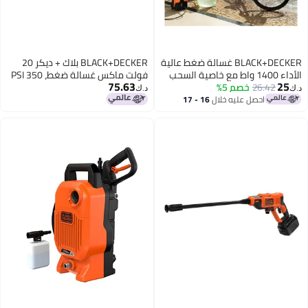
BLACK+DECKER غسالة ضغط عالية
BLACK+DECKER بلاك + ديكر 20
الأداء 1400 واط مع خاصية السحب
فولت ماكس غسالة ضغط، 350 PSI
75.63
26.42
خصم 5%
مثالية للحديقة المنزلية
(BCPW350C1)
د.ك‏
والسيارة 105 بار 1400 واط
احصل عليه خلال
16 - 17
اغسطس
P برتقالي/أسود