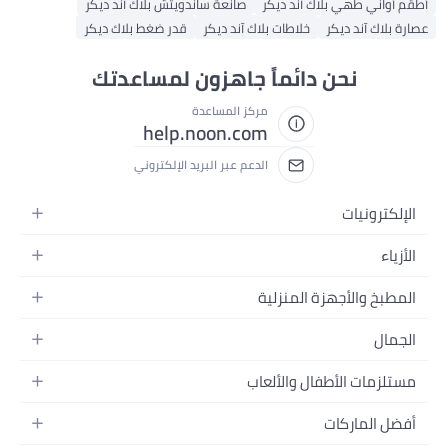
يكر
صانعة ساندويتش بلاك آند ديكر
ت بلاك آند ديكر
قدر ضغط بلاك ديكر
اً جاهزون لمساعدتك
مركز المساعدة
help.noon.com
الدعم عبر البريد الإلكتروني
لية
ألعاب