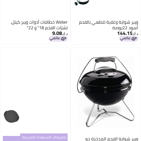
ة وغلاية للطهي بالفحم
Weber خطافات أدوات ويبر كيتل،
لشيّات الفحم 18" و 22"
9.08
1
د.ك‏
تخفيضات الاستعداد للمدرسة
ة الفحم المدخنة جو