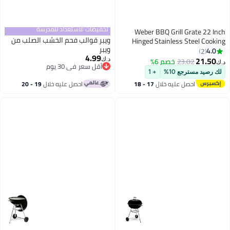
تخفيضات الاستعداد للمدرسة
Weber BBQ Grill Gra
ويبر قوالب فحم الخشب الصلب من
Hinged Stainless Ste
ويبر
Grid Heavy Duty Re
4.99
Rack for Charcoal Grill w
23.02
خصم 6%
د.ك‏
أقل سعر في 30 يوم
Sides Easy Charco
ترجع 10%
+ 1
أقل سعر في 30 يوم
Outdoor Barb
احصل عليه خلال
17 - 18
احصل عليه خلال
19 - 20
اغسطس
اغسطس