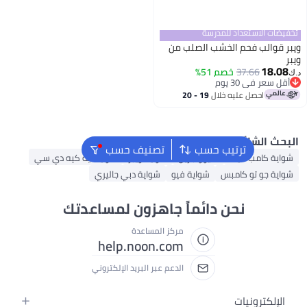
استعداد للمدرسة
ب فحم الخشب الصلب من
37.66
خصم 51%
 30 يوم
 30 يوم
حصل عليه خلال
19 - 20
غسطس
لشائع
ترتيب حسب
تصنيف حسب
امب ميت
شيوو جريل
شواية ويبر
شواية ايه كيه دي سي
 تو كامبس
شواية فيو
شواية دبي جاليري
نحن دائماً جاهزون لمساعدتك
مركز المساعدة
help.noon.com
الدعم عبر البريد الإلكتروني
رونيات