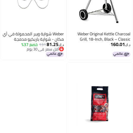
Weber Original Kettl
Weber شواية ويبر المحمولة في أي
Grill, 18-Inch, Blac
مكان - شواية باربكيو مدمجة
81.25
1
Outdoor BBQ 
131
خصم 37%
ومحمولة للتخييم، والتجمعات
د.ك‏
أقل سعر في 30 يوم
One‑Touch™ Cleaning
الخارجية والطهي في الهواء الطلق
أقل سعر في 30 يوم
Precise Temperatu
مع شبكة طهي من قطعتين
وصمامات تدفق هواء دقيقة