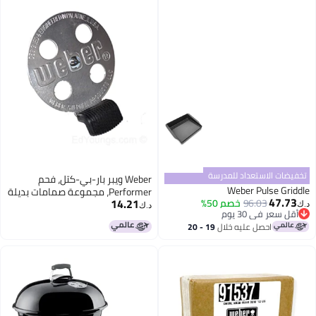
استعداد للمدرسة
Weber ويبر بار-بي-كتل، فحم
Weber Pul
Performer، مجموعة صمامات بديلة
14.21
96.03
خصم 50%
لشواية الغاز Touch-N-Go 63070
د.ك‏
 30 يوم
 30 يوم
حصل عليه خلال
19 - 20
غسطس