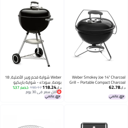
Weber Smokey Joe 14"
Weber شواية فحم ويبر الأصلية، 18
Grill – Portable Compac
بوصة، سوداء - شواية باربكيو
118.24
BBQ Kettle with Tuck‑N‑
190.17
خصم 37%
كلاسيكية في الهواء الطلق مع
د.ك‏
أقل سعر في 30 يوم
Lock 
نظام تنظيف لمسة واحدة™ وفتحات
أقل سعر في 30 يوم
Porcelain‑Enameled 
تحكم دقيقة في درجة الحرارة
Outdoo