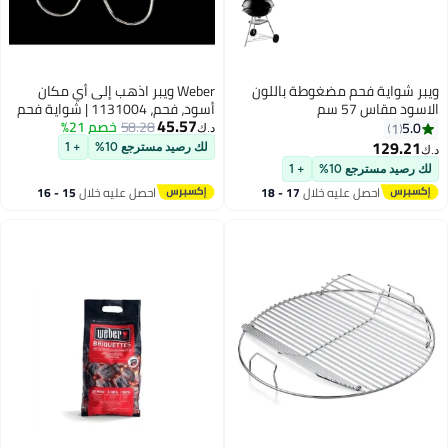
ة فحم مضغوطة باللون
Weber ويبر اذهب إلى أي مكان
57 سم
أسود، فحم، 1131004 | شواية فحم
45.57
فاخرة | CHA_POR 1131004
58.28
خصم 21%
د.ك‏
1
لك رصيد مسترجع 10%
+ 1
ترجع 10%
+ 1
احصل عليه خلال
17 - 18
احصل عليه خلال
15 - 16
اغسطس
اغسطس