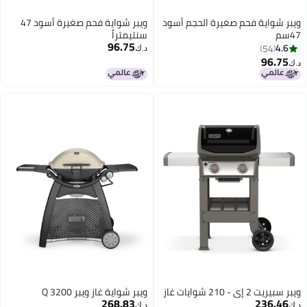
ة فحم صغيرة الحجم أسود
ويبر شواية فحم صغيرة أسود 47
سنتيمتراً
96.75
د.ك‏
يات غاز
ويبر شواية غاز ويبر Q 3200
268.83
2
د.ك‏