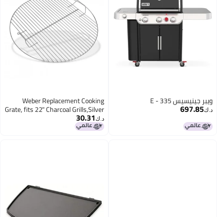
E - 33
Weber Replacement Cooking
6
Grate, fits 22" Charcoal Grills,Silver
30.31
د.ك‏