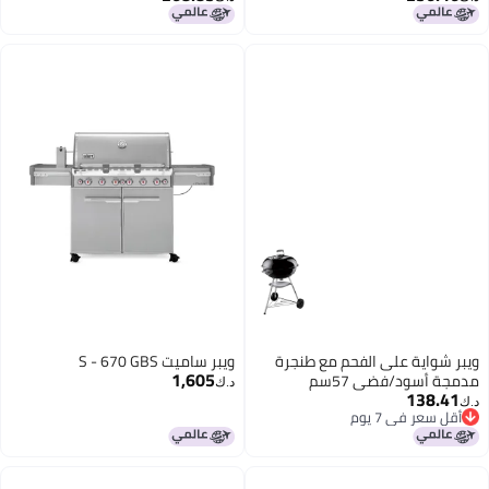
ة على الفحم مع طنجرة
ويبر ساميت S - 670 GBS
1,605
د/فضي 57سم
د.ك‏
1
ي 7 يوم
ي 7 يوم