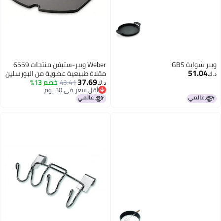
G
Weber ويبر-ستيفن منتجات 6559
مقلاة طبيعية عضوية من البورسلين
37.69
CI
43.41
خصم 13%
د.ك‏
أقل سعر في 30 يوم
أقل سعر في 30 يوم