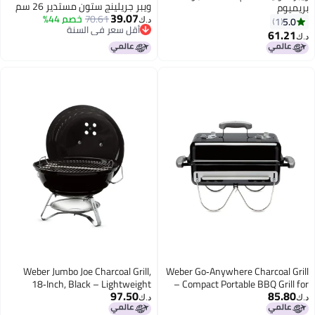
ويبر جريلينج ستون مستدير 26 سم
39.07
70.61
خصم 44%
د.ك‏
أقل سعر في السنة
أقل سعر في السنة
Weber Jumbo Joe Charcoal Grill,
Weber Go‑Anywhere Charc
18‑Inch, Black – Lightweight
– Compact Portable BBQ
97.50
Portable Kettle BBQ Grill with
Camping, Tailgating
د.ك‏
Tuck‑N‑Carry® Lid Lock for
Cooking with 2‑Pie