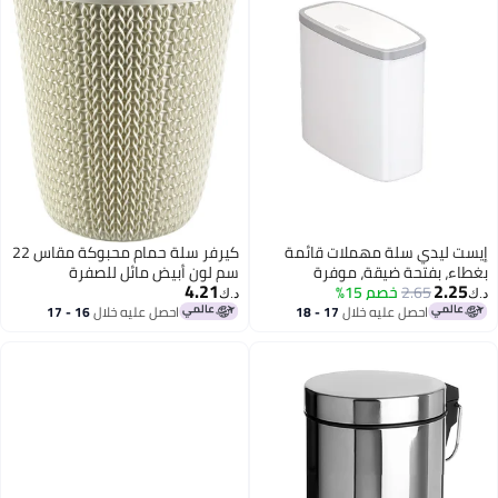
إيست ليدي سلة مهملات قائمة
كيرفر سلة حمام محبوكة مقاس 22
بغطاء، بفتحة ضيقة، موفرة
سم لون أبيض مائل للصفرة
4.21
2.25
2.65
خصم 15%
للمساحة، مناسبة للمطبخ والحمام
د.ك‏
د.ك‏
وغرفة النوم والمكتب، باللونين
احصل عليه خلال
17 - 18
احصل عليه خلال
16 - 17
اغسطس
اغسطس
الأبيض والرمادي.