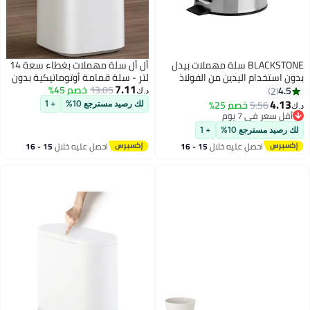
BLACKSTONE سلة مهملات بيدل
أل أل سلة مهملات بغطاء سعة 14
بدون استخدام اليدين من الفولاذ
لتر - سلة قمامة أوتوماتيكية بدون
7.11
المقاوم للصدأ سعة 5 لتر مع غطاء
13.05
خصم 45%
لمس بمستشعر حركة، سله زباله
4.5
2
د.ك‏
ناعم الإغلاق ومقاومة للصدأ
ذكية للحمام والمرحاض وغرفة النوم
4.13
5.56
خصم 25%
لك رصيد مسترجع 10%
+ 1
د.ك‏
وغرفة المعيشة والمكتب - تعمل بـ
أقل سعر في 7 يوم
أقل سعر في 7 يوم
USB-C أو بطاريات AA
لك رصيد مسترجع 10%
+ 1
احصل عليه خلال
15 - 16
احصل عليه خلال
15 - 16
اغسطس
اغسطس