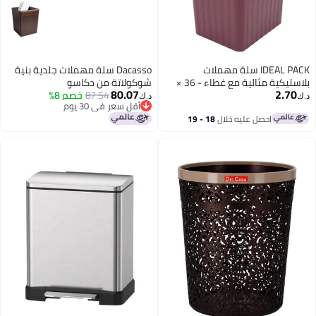
IDEAL PACK سلة مهملات
Dacasso سلة مهملات جلدية بنية
بلاستيكية مثالية مع غطاء - 36 ×
شوكولاتة من دكاسو
80.07
2.70
27 سم | سلة قمامة مدمجة
87.54
خصم 8%
د.ك‏
د.ك‏
أقل سعر في 30 يوم
مغطاة للمنزل أو الحمام أو المكتب
أقل سعر في 30 يوم
احصل عليه خلال
18 - 19
أو المطبخ | تصميم متين وسهل
اغسطس
التنظيف