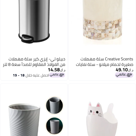
Creative Scents سلة مهملات
دبيلو تي- إيزي كير سلة مهملات
صغيرة لحمام ميلانو - سلة نفايات
من الفولاذ المقاوم للصدأ سعة 8 لتر
14.58
49.10
زخرفية للحمام مع قواقع أم اللؤلؤ
- دلو بلاستيكي قابل للإزالة، غطاء
د.ك‏
د.ك‏
الجميلة؛ سلة نفايات دائرية عصرية
ناعم الإغلاق ويبقى مفتوحًا، دواسة
احصل عليه خلال
18 - 19
اغسطس
للحمام أو غرفة النوم أو غرفة
قوية، تحكم في الرائحة، قاعدة
المعيشة (مجموعة ميلانو)
مانعة للانزلاق، مضادة لبصمات
الأصابع - مثالية للمنزل والمكتب
وغرفة النوم والمناسبات