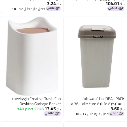
3.24
104.01
13 جالون، سلة قمامة بلاستيكية
- 7 لترات | سلة مهملات مدمجة
د.ك‏
د.ك‏
رمادية، 49.2 لتر
ومقاومة للصدأ للحمام أو المطبخ أو
احصل عليه خلال
17 - 18
اغسطس
المكتب | تصميم صحي وعصري
IDEAL PACK سلة مهملات
cheekyglo Creative Trash Can
بلاستيكية مثالية مع غطاء - 36 ×
Desktop Garbage Basket
13.45
3.60
27 سم | سلة قمامة مدمجة
22.45
خصم 40%
Countertop Trash Bin for
د.ك‏
د.ك‏
مغطاة للمنزل أو الحمام أو المكتب
Bathroom Vanity, Desktop,
احصل عليه خلال
17 - 18
اغسطس
أو المطبخ | تصميم متين وسهل
Tabletop or Coffee Table,White
التنظيف