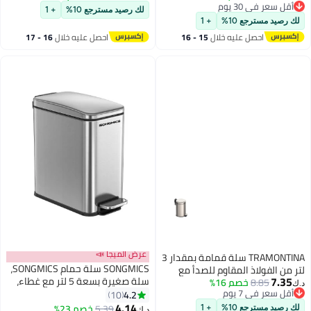
أقل سعر في 30 يوم
غطاء متأرجح، سلة مهملات
لك رصيد مسترجع 10%
+ 1
أقل سعر في 30 يوم
Spaceman لغرفة النوم، غرفة النوم
لك رصيد مسترجع 10%
+ 1
الجماعية، غرفة المعيشة
احصل عليه خلال
15 - 16
احصل عليه خلال
16 - 17
اغسطس
اغسطس
عرض الميجا 📣
TRAMONTINA سلة قمامة بمقدار 3
SONGMICS سلة حمام SONGMICS،
لتر من الفولاذ المقاوم للصدأ مع
7.35
سلة صغيرة بسعة 5 لتر مع غطاء،
8.85
خصم 16%
دواسة وتشطيب مصقول ودلو
د.ك‏
أقل سعر في 7 يوم
سلة مرحاض بدواسة، نحيفة
4.2
داخلي قابل للإزالة
10
أقل سعر في 7 يوم
للمساحات الصغيرة، فولاذ، إغلاق
4.14
5.39
خصم 23%
لك رصيد مسترجع 10%
+ 1
د.ك‏