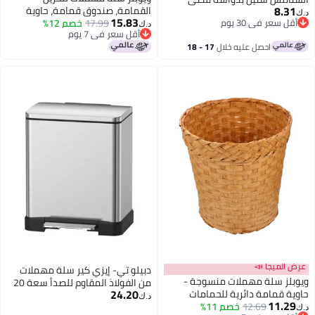
8.31
القمامة، صندوق قمامة، حاوية
4لترات
د.ك‏
15.83
أقل سعر في 30 يوم
17.99
خصم 12%
قمامة، صندوق قمامة خشبي، سلة
د.ك‏
أقل سعر في 30 يوم
أقل سعر في 7 يوم
ورق تواليت للحمام، غرفة النوم،
أقل سعر في 7 يوم
احصل عليه خلال
17 - 18
المطبخ، المكتب المنزلي، سلة
اغسطس
مهملات دائرية
عرض الميجا 📣
دبيلو تي- إيزي كير سلة مهملات
ويوبلز سلة مهملات منسوجة -
من الفولاذ المقاوم للصدأ سعة 20
24.20
حاوية قمامة دائرية للحمامات
لترًا - دلو بلاستيكي قابل للإزالة،
د.ك‏
11.29
12.69
خصم 11%
والمطابخ والمكاتب المنزلية والحرف
وغطاء ناعم الإغلاق يبقى مفتوحًا،
د.ك‏