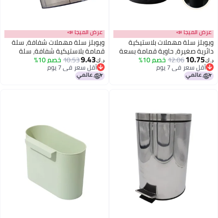
عرض الميجا 📣
عرض الميجا 📣
ويوبلز سلة مهملات بلاستيكية
ويوبلز سلة مهملات شفافة، سلة
دائرية صغيرة، حاوية قمامة بسعة
قمامة بلاستيكية شفافة، سلة
9.43
10.75
12 لترًا / 3.1 جالون (أسود)
12.06
خصم 10%
10.53
خصم 10%
مهملات دائرية، سلة إعادة تدوير،
د.ك‏
د.ك‏
أقل سعر في 7 يوم
أقل سعر في 7 يوم
حاوية نفايات للمنزل والمطبخ
أقل سعر في 7 يوم
أقل سعر في 7 يوم
والحمام والمكتب، دلو رمادي
شفاف، سلة مهملات رمادي فاتح