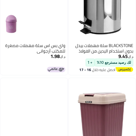
BLACKSTONE سلة مهملات بيدل
واي بس اس سلة مهملات مصغرة
بدون استخدام اليدين من الفولاذ
للمكتب أرجواني
1.98
9.45
المقاوم للصدأ سعة 30 لتر مع غطاء
د.ك‏
د.ك‏
يغلق برفق ومقاومة للصدأ
لك رصيد مسترجع 10%
+ 1
احصل عليه خلال
16 - 17
اغسطس