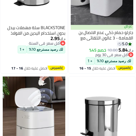
عرض
BLACKSTONE سلة مهملات بيدل
جارلو حمام ذكي عدم الاتصال بن
بدون استخدام اليدين من الفولاذ
2.95
القمامة - 3 غالون التلقائي مع
المقاوم للصدأ سعة 5 لتر مع غطاء
د.ك‏
غطاء استشعار الحركة الكهربائية
أقل سعر في السنة
5.0
5
ناعم الإغلاق ومقاومة للصدأ
أقل سعر في السنة
للماء ضيق بن القمامة ، تنطبق على
5.84
10.80
خصم 45%
لك رصيد مسترجع 10%
+ 1
د.ك‏
المطبخ ، المكتب ، غرفة المعيشة ،
أقل سعر في 30 يوم
أقل سعر في 30 يوم
حمام ، غرفة نوم ، أبيض
لك رصيد مسترجع 10%
+ 1
احصل عليه خلال
15 - 16
احصل عليه خلال
16 - 17
اغسطس
اغسطس