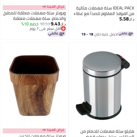
عرض الميجا 📣
IDEAL PACK سلة مهملات مثالية
ويوبلز سلة مهملات معلقة للمطبخ
من الفولاذ المقاوم للصدأ مع غطاء
5.58
والحمام: سلة مهملات معلقة
- 12 لتر | سلة نفايات مدمجة
د.ك‏
9.43
10.53
خصم 10%
للمطبخ، سلة مهملات جانبية
ومقاومة للصدأ للحمام أو المطبخ أو
د.ك‏
أقل سعر في 7 يوم
للمكتب، سلة مهملات تحت حوض
المكتب | تصميم صحي وعصري
أقل سعر في 7 يوم
احصل عليه خلال
18 - 19
المطبخ والحمام، سلة إعادة تدوير
اغسطس
خضراء
عرض الميجا 📣
هايلو سلة مهملات للحمام من
ويوبلز سلة مهملات لتخزين
الستانلس ستيل بدواسة فضي