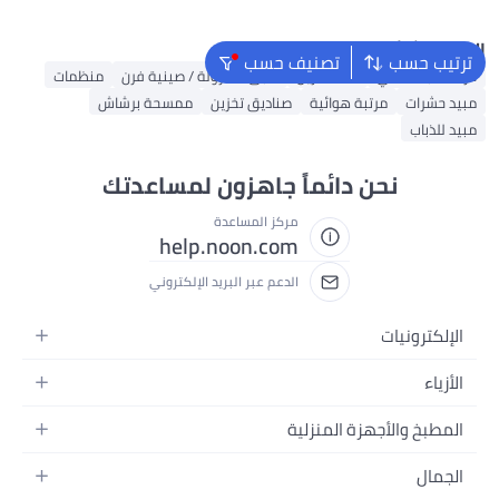
قمامة لغرفة المعيشة
والمكتب وغرفة النوم والمناسبات
البحث الشائع
ترتيب حسب
تصنيف حسب
خزانة قابلة للطي
سلة تخزين
طبق كسرولة / صينية فرن
منظمات
مبيد حشرات
مرتبة هوائية
صناديق تخزين
ممسحة برشاش
مبيد للذباب
نحن دائماً جاهزون لمساعدتك
مركز المساعدة
help.noon.com
الدعم عبر البريد الإلكتروني
الإلكترونيات
الجوالات
الأزياء
التابلت
أزياء نسائية
المطبخ والأجهزة المنزلية
اللابتوبات
أزياء رجالية
الحمام
الأجهزة المنزلية
الجمال
أزياء البنات