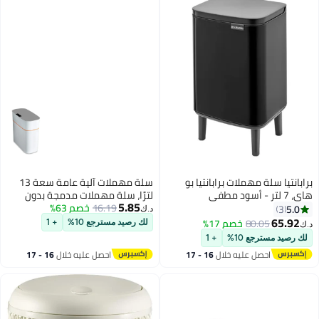
برابانتيا سلة مهملات برابانتيا بو
سلة مهملات آلية عامة سعة 13
هاي، 7 لتر - أسود مطفي
لترًا، سلة مهملات مدمجة بدون
5.85
16.19
خصم 63%
لمس للحمام مع غطاء، سلة
5.0
3
د.ك‏
مهملات بلاستيكية كهربائية ذكية
65.92
80.05
خصم 17%
لك رصيد مسترجع 10%
+ 1
د.ك‏
ضيقة، (غرفة المعيشة، غرفة النوم،
لك رصيد مسترجع 10%
+ 1
المكتب، المطبخ)، أبيض
احصل عليه خلال
16 - 17
احصل عليه خلال
16 - 17
اغسطس
اغسطس