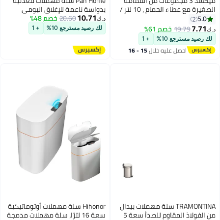
ميكسد 3 مجموعات من القمامة
Pan Home سلة مهملات معدنية
الصغيرة مع غطاء الحمام ، 10 لتر /
بدواسة ناعمة للإغلاق اليومي
10.71
2.6 غالون من القمامة رقيقة ، مع
36X30.2X62.5 سم 30 لتر - كروم
20.60
خصم 48%
5.0
2
د.ك‏
غطاء المنبثقة ، تنطبق على غرفة
7.71
19.79
خصم 61%
لك رصيد مسترجع 10%
+ 1
د.ك‏
نوم ، مكتب ، مطبخ ، غرفة العمليات
لك رصيد مسترجع 10%
+ 1
، ومناسبة لوضع الجدول / مجلس
احصل عليه خلال
15 - 16
الوزراء / بالوعة
اغسطس
TRAMONTINA سلة مهملات بيدال
Hihonor سلة مهملات أوتوماتيكية
من الفولاذ المقاوم للصدأ سعة 5
سعة 16 لترًا، سلة مهملات مدمجة