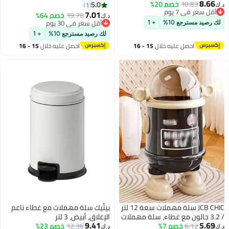
8.66
10.83
خصم 20%
لترات مع تشطيب مصقول ودلو
تعمل باللمس مع غطاء، سلة
5.0
1
د.ك‏
أقل سعر في 7 يوم
داخلي قابل للإزالة
مهملات بلاستيكية كهربائية ذكية
7.01
19.70
خصم 64%
د.ك‏
أقل سعر في 7 يوم
ضيقة (غرفة المعيشة، غرفة النوم،
أقل سعر في 30 يوم
لك رصيد مسترجع 10%
+ 1
أقل سعر في 30 يوم
المكتب، المطبخ)، أبيض
لك رصيد مسترجع 10%
+ 1
احصل عليه خلال
15 - 16
احصل عليه خلال
15 - 16
اغسطس
اغسطس
JCB CHIC سلة مهملات سعة 12 لتر
بيتِّيك سلة مهملات مع غطاء ناعم
/ 3.2 جالون مع غطاء، سلة مهملات
الإغلاق، أبيض، 3 لتر
9.41
5.69
6.12
خصم 7%
لطيفة، سلة مهملات بلاستيكية مع
12.36
خصم 23%
د.ك‏
د.ك‏