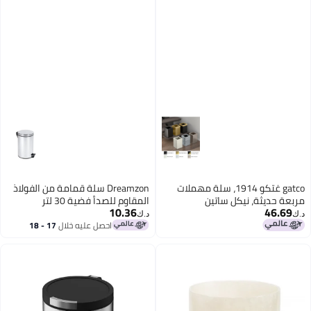
gatco غتكو 1914، سلة مهملات
Dreamzon سلة قمامة من الفولاذ
مربعة حديثة، نيكل ساتين
المقاوم للصدأ فضية 30 لتر
10.36
46.69
د.ك‏
د.ك‏
احصل عليه خلال
17 - 18
اغسطس