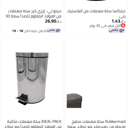
ديلكاسا سلة مهملات من البلاستيك
دبيلو تي- إيزي كير سلة مهملات
بني
من الفولاذ المقاوم للصدأ سعة 30
26.90
1.43
لترًا - دلو بلاستيكي قابل للإزالة،
د.ك‏
د.ك‏
أقل سعر في 30 يوم
وغطاء ناعم الإغلاق يبقى مفتوحًا،
أقل سعر في 30 يوم
احصل عليه خلال
18 - 19
ودواسة قوية، وتحكم في الرائحة،
اغسطس
وقاعدة مانعة للانزلاق، ومضادة
لبصمات الأصابع - مثالية للمنزل
والمكتب وغرفة النوم والمناسبات
Rubbermaid سلة مهملات مطبخ
IDEAL PACK سلة مهملات مثالية
وحمام من روبيرمايد مع غطاء، سعة
من الفولاذ المقاوم للصدأ مع غطاء