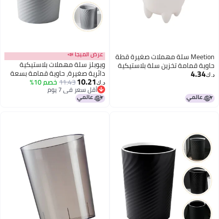
عرض الميجا 📣
Meetion سلة مهملات صغيرة قطة
ويوبلز سلة مهملات بلاستيكية
حاوية قمامة تخزين سلة بلاستيكية
4.34
دائرية صغيرة، حاوية قمامة بسعة
مصغرة بدون غطاء للاستخدام
د.ك‏
10.21
12 لترًا/ 3.1 جالون (رمادي)
11.43
خصم 10%
المنزلي - أبيض
د.ك‏
أقل سعر في 7 يوم
أقل سعر في 7 يوم