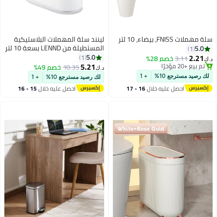
سلة مهملات FNISS، بيضاء، 10 لتر
لينند سلة المهملات البلاستيكية
المستطيلة من LENND بسعة 10 لتر
5.0
1
مع غطاء من النوع المضغوط، سلة
2.21
5.0
1
3.11
خصم 28%
د.ك‏
المهملات للحمام وغرفة المسحوق
5.21
تم بيع +20 مؤخرًا
10.35
خصم 49%
د.ك‏
تم بيع +20 مؤخرًا
وغرفة النوم والمطبخ وغرفة الحرف
لك رصيد مسترجع 10%
+ 1
لك رصيد مسترجع 10%
+ 1
اليدوية والمكتب (أبيض)
احصل عليه خلال
16 - 17
احصل عليه خلال
15 - 16
اغسطس
اغسطس