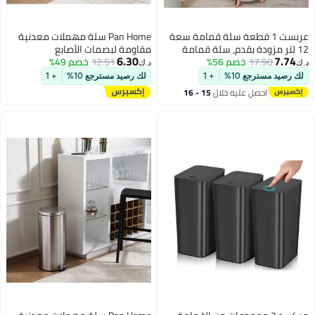
عربست 1 قطعة سلة قمامة سعة
Pan Home سلة مهملات معدنية
12 لتر مزودة بقدم، سلة قمامة
مقاومة لبصمات الأصابع
6.30
7.74
17.90
خصم 56%
للحمام، سلة قمامة جانبية ذهبية
21.3X20.5X29.5 سم 5 لتر - كروم
12.51
خصم 49%
د.ك‏
د.ك‏
مقاومة للماء مع أغطية،
لك رصيد مسترجع 10%
+ 1
لك رصيد مسترجع 10%
+ 1
مستلزمات منزلية ومكتبية (أبيض)
احصل عليه خلال
15 - 16
(خمس لفات إضافية من أكياس
اغسطس
القمامة)