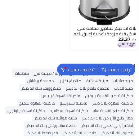
بلاك اند ديكر صناديق قمامة على
شكل قبة مزودة بأغطية إغلاق ناعم
23.37
ومصنوعة من الفولاذ المقاوم للصدأ
د.ك‏
سعة 5 لتر
البحث الشائع
ترتيب حسب
تصنيف حسب
خزانة قابلة للطي
سلة تخزين
طبق كسرولة / صينية فرن
منظمات
مبيد حشرات
مرتبة هوائية
صناديق تخزين
ممسحة برشاش
مبيد للذباب
محضرة طعام بلاك اند ديكر
ميكروويف بلاك اند ديكر
ماكينة تحضير القهوة بريفيل
ماكينة القهوة فيليبس
ماكينة القهوة بلاك ديكر
ماكينة نسبريسو
ماكينة القهوة سميج
ماكينة صنع القهوة ساج
ماكينة قهوة نسكافيه
ماكينة قهوة ديلونجي
جهاز طبخ الأرز من بلاك اند ديكر
قلاية هوائية بلاك اند ديكر
أطقم أواني طهي بلاك آند ديكر
صانعة ساندويتش بلاك آند ديكر
عصارة بلاك آند ديكر
خلاطات بلاك آند ديكر
قدر ضغط بلاك ديكر