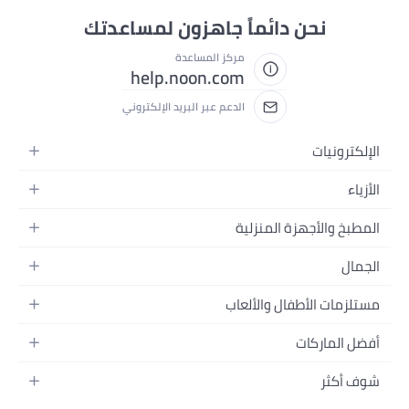
نحن دائماً جاهزون لمساعدتك
مركز المساعدة
help.noon.com
الدعم عبر البريد الإلكتروني
الإلكترونيات
الجوالات
الأزياء
التابلت
أزياء نسائية
المطبخ والأجهزة المنزلية
اللابتوبات
أزياء رجالية
الحمام
الأجهزة المنزلية
الجمال
أزياء البنات
ديكور البيت
الكاميرات
العطور
أزياء الأولاد
مستلزمات الأطفال والألعاب
المطبخ والسفرة
التلفزيونات
المكياج
الساعات
الحفاضات
أدوات وتحسين المنزل
السماعات
أفضل الماركات
العناية بالشعر
المجوهرات
وسائل تنقل الأطفال
المفارش
ألعاب القيمنق
سامسونج
العناية بالبشرة
شوف أكثر
حقائب نسائية
الرضاعة والتغذية
الأثاث
أبل
منتجات الحمام والجسم
نظارات رجالية