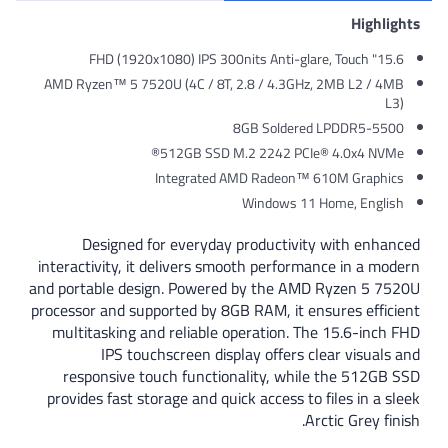
H
AMD Ryzen™ 5 7520U (4C / 8T, 2.8 / 4.3GHz, 2MB L
8GB Soldered LPDD
512GB SSD M.2 2242 PCIe® 4.0x
Integrated AMD Radeon™ 610M G
Windows 11 Home, 
Designed for everyday productivity with
interactivity, it delivers smooth performance in
and portable design. Powered by the AMD Ryze
processor and supported by 8GB RAM, it ensures 
multitasking and reliable operation. The 15.6
IPS touchscreen display offers clear v
responsive touch functionality, while the 
provides fast storage and quick access to files 
Arctic Gr