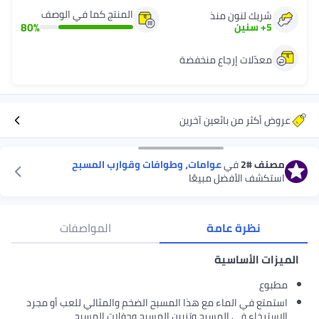
المنتج كما في الوصف
لنون منذ
80
%
ين
ات إرجاع منخفضة
من بائعين آخرين
#
في
عوامات، وطوافات وقوارب المسبح
لأفضل مبيعًا
رة عامة
المواصفات
أساسية
 الماء مع هذا المسبح الضخم والمثالي للعب أو مجرد
 في المسبح وتزيين المسبح وحفلات المسبح