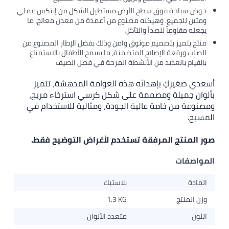
ة فوق سطح الأرض مستطيل الشكل من إنتكس عملي
ميع. وهيكله مصنوع من أعمدة من معدن معالج، ما
وماً للصدأ والتآكل
ز بتصميم موثوق وآمن وذلك بفضل الإطار المصنوع من
عة الإصلاح المتضمنة، ما يسمح للأطفال بالاستمتاع
العديد من الأنشطة المرحة في فصل الصيف
كِ بإهدائه هذه العوامة المدهشة، تتميز
يلة ومصممة على شكل كرسي استرخاء مريح،
 خامة عالية الجودة، ومثالية للاستخدام في
ج المرفقة تستخدم لأغراض التوضيح فقط.
بلاستيك
ج
1.3 KG
متعدد الألوان