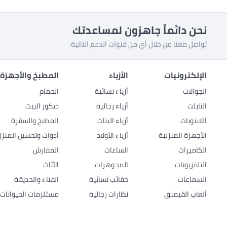
نحن دائماً جاهزون لمساعدتك
تواصل معنا من خلال أي من قنوات الدعم التالية:
الإلكترونيات
الأزياء
المطبخ والأجهزة 
الجوالات
أزياء نسائية
الحمام
التابلت
أزياء رجالية
ديكور البيت
اللابتوبات
أزياء البنات
المطبخ والسفرة
الأجهزة المنزلية
أزياء الأولاد
أدوات وتحسين المنزل
الكاميرات
الساعات
المفارش
التلفزيونات
المجوهرات
الأثاث
السماعات
حقائب نسائية
الفناء والحديقة
ألعاب القيمنق
نظارات رجالية
مستلزمات الحيوانات ا