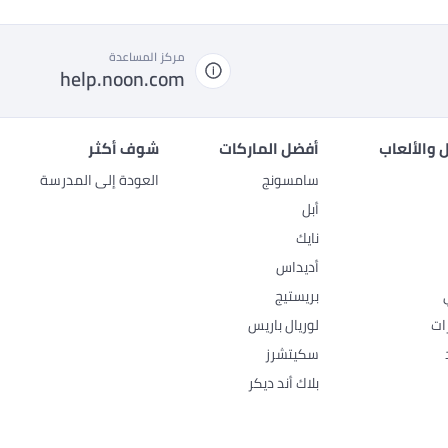
مركز المساعدة
help.noon.com
 والألعاب
أفضل الماركات
شوف أكثر
سامسونج
العودة إلى المدرسة
أبل
نايك
أديداس
بريستيج
ات
لوريال باريس
سكيتشرز
بلاك أند ديكر