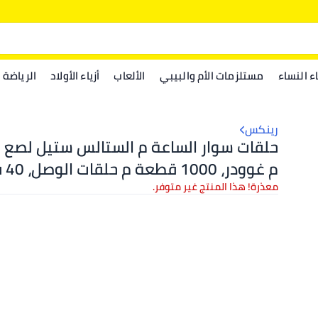
اء النساء
مستلزمات الأم والبيبي
الألعاب
أزياء الأولاد
الرياضة
رينكس
حلقات سوار الساعة م الستالس ستيل لصع 
م غوو
مشاك سرطا ، مع ملاقط محية وفتاحة حلق
معذرة! هذا المنتج غير متوفر.
حاسية، مجموعة لوازم صع المجورات