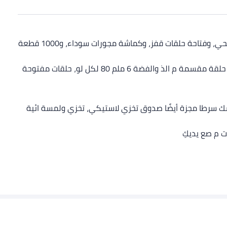
عوة اقتصادية: سوف تحصل على سلسلة حلقات سوار الساعة مطلية الذ طول 328 ق، سلسلة حلقات مطلية الفضة طول 328 ق، ملقاط محي، وفتاحة حلقات قفز، وكماشة مجورات سوداء، و1000 قطعة
حلقات التوصيل مقاسات مختلفة: خاتم مفتوح م الذ والفضة مقاس 4 ملم، 175 اش لكل لو، خاتم مقسم م الذ والفضة 5 ملم 150 لكل لو، حلقة مقسمة م الذ والفضة 6 ملم 80 لكل لو، حلقات مفتوحة
ومشك سرطا مجزة أيضًا صدوق تخزي لاستيكي، تخزي ولمسة ائية
ت م صع يديكِ