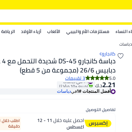
اء النساء
مستلزمات الأم والبيبي
الألعاب
أزياء الأولاد
الرياضة
دباسات
كانجارو
دباس
دبابيس 26/6 (مجموعة من 5 قطع)
5.0
3 تقييمات
#1 في دباسات
2.21
تم بيع +10 مؤخرًا
د.ك‏
#1 في دباسات
أفضل المنتجات
#1
في
دباسات
تفاصيل التوصيل
احصل عليه خلال
11 - 12
اغسطس
دقيقة