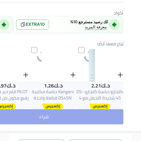
أكواد
لك رصيد مسترجع 10%
EXTRA10
معرفة المزيد
يُباع معها أيضًا
د.ك‏
د.ك‏
د.ك‏
.97
1.26
2.21
كانجارو دباسة كانجارو DS-
Kangaro دباسة مكتبية
PILOT قلم ح
45 شديدة التحمل مع 4
DS45N قطعة واحدة
علب من دبابيس 26/6
بسعة 30 ورقة باللون
حبر أزر
(مجموعة من 5 قطع)
الأسود
شراء