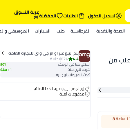
عربة التسوق
تسجيل الدخول
الطلبات
المفضلة
الصحة والتغذية
القرطاسية
كتب
السيارات
الموسيقى والمي
يتم البيع عبر
او ام جي واي للتجارة العامة
ة كانجارو DS-45 شديدة التحمل مع 4 علب من
ش.ذ.م.م
4.4
87%
إيجابية
المنتج كما في الوصف
90%
شريك لنون منذ
1+ سنة
أحدث التقييمات الإيجابية
إرجاع مجاني ومريح لهذا المنتج
مدفوعات آمنة
اطلب خلال 11 ساعة 8