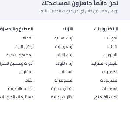
نحن دائماً جاهزون لمساعدتك
تواصل معنا من خلال أي من قنوات الدعم التالية:
الإلكترونيات
الأزياء
المطبخ والأجهزة 
الجوالات
أزياء نسائية
الحمام
التابلت
أزياء رجالية
ديكور البيت
اللابتوبات
أزياء البنات
المطبخ والسفرة
الأجهزة المنزلية
أزياء الأولاد
أدوات وتحسين المنزل
الكاميرات
الساعات
المفارش
التلفزيونات
المجوهرات
الأثاث
السماعات
حقائب نسائية
الفناء والحديقة
ألعاب القيمنق
نظارات رجالية
مستلزمات الحيوانات ا