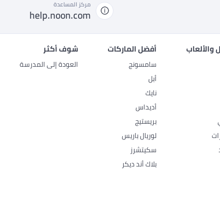
مركز المساعدة
help.noon.com
 والألعاب
أفضل الماركات
شوف أكثر
سامسونج
العودة إلى المدرسة
أبل
نايك
أديداس
بريستيج
ات
لوريال باريس
سكيتشرز
بلاك أند ديكر