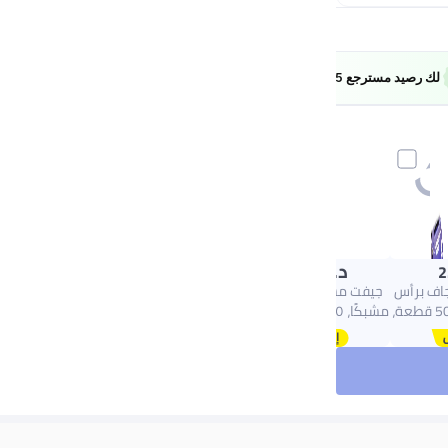
EXTRA5
لك رصيد مسترجع 5%
معرفة المزيد
د.ك‏
4.73
2
بر جاف برأس
جيفت مشابك ورقية، ١٥٠
رفيع مكون من 50 قطعة،
مشبكًا، ١٥ مم (٩٠ مشبكًا)،
ق
١٩ مم (٥٠ مشبكًا)، ٢٥ مم
(١٠ قطع)