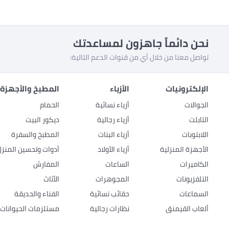
نحن دائماً جاهزون لمساعدتك
تواصل معنا من خلال أي من قنوات الدعم التالية:
الإلكترونيات
الأزياء
المطبخ والأجهزة 
الجوالات
أزياء نسائية
الحمام
التابلت
أزياء رجالية
ديكور البيت
اللابتوبات
أزياء البنات
المطبخ والسفرة
الأجهزة المنزلية
أزياء الأولاد
أدوات وتحسين المنزل
الكاميرات
الساعات
المفارش
التلفزيونات
المجوهرات
الأثاث
السماعات
حقائب نسائية
الفناء والحديقة
ألعاب القيمنق
نظارات رجالية
مستلزمات الحيوانات ا