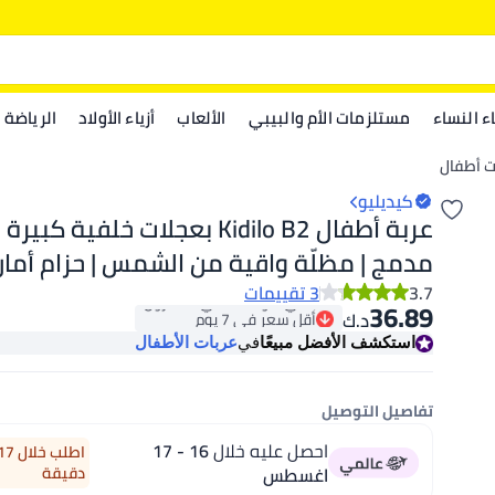
اء النساء
مستلزمات الأم والبيبي
الألعاب
أزياء الأولاد
الرياضة
ت أطفال
كيديليو
عربة أطفال Kidilo B2 بعجلات خلفية كبي
مدمج | مظلّة واقية من الشمس | حزام أمان
ممتصّ للصدمات | عجلات أمامية دوّارة | سلّ
3.7
3 تقييمات
36.89
أقل سعر في 7 يوم
د.ك‏
واسعة | مقعد مريح مناسب للتنقّل اليومي
باقي 4 وحدات في المخزون
استكشف الأفضل مبيعًا
في
عربات الأطفال
أقل سعر في 7 يوم
تفاصيل التوصيل
احصل عليه خلال
16 - 17
اغسطس
دقيقة