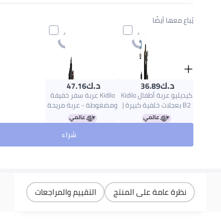
يُباع معها أيضًا
د.ك‏
د.ك‏
47.16
36.89
كيديليو عربة أطفال Kidilo
Kidilo عربة سفر خفيفة
B2 بعجلات خلفية كبيرة |
ومضغوطة - عربة مريحة
طيّ مدمج | مظلّة واقية
وقابلة للطي للأطفال
من الشمس | حزام أمان |
والرضع حتى 4 سنوات |
شراء
تصميم ممتصّ للصدمات |
معدات سفر مثالية
عجلات أمامية دوّارة | سلّة
للأطفال، عربة مظلة
تخزين واسعة | مقعد مريح
مناسب للتنقّل اليومي.
نظرة عامة على المنتج
التقييم والمراجعات