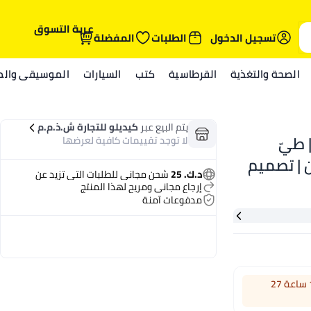
عربة التسوق
تسجيل الدخول
الطلبات
المفضلة
الصحة والتغذية
القرطاسية
كتب
السيارات
الموسيقى والمي
يتم البيع عبر
كيديلو للتجارة ش.ذ.م.م
رة | طيّ
لا توجد تقييمات كافية لعرضها
 | تصميم
د.ك. 25
شحن مجاني للطلبات التي تزيد عن
ة تخزين
إرجاع مجاني ومريح لهذا المنتج
مدفوعات آمنة
.
اطلب خلال 17 ساعة 27