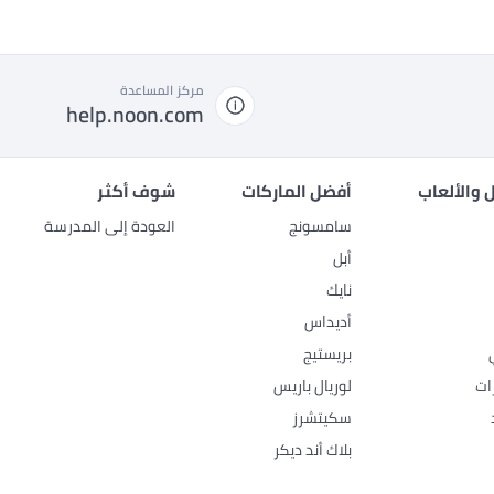
مركز المساعدة
help.noon.com
 والألعاب
أفضل الماركات
شوف أكثر
سامسونج
العودة إلى المدرسة
أبل
نايك
أديداس
بريستيج
ات
لوريال باريس
سكيتشرز
بلاك أند ديكر