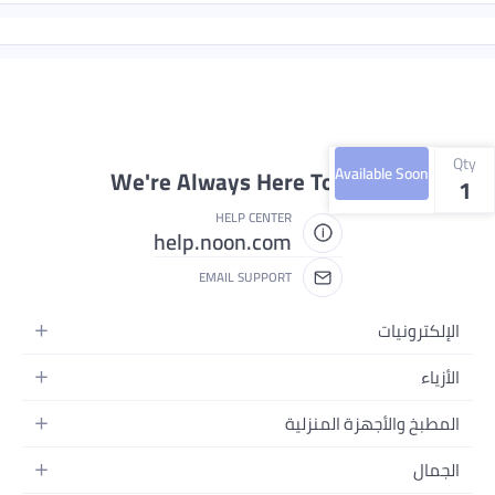
Qty
Available Soon
We're Always Here To Help
1
HELP CENTER
help.noon.com
EMAIL SUPPORT
الإلكترونيات
الجوالات
الأزياء
التابلت
أزياء نسائية
المطبخ والأجهزة المنزلية
اللابتوبات
أزياء رجالية
الحمام
الأجهزة المنزلية
الجمال
أزياء البنات
ديكور البيت