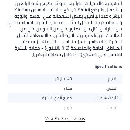
التهيجية والتبديلات الوبائية. الفوائد: تهيج بشرة البالغين
والأطفال والرضع (تشققات، بقع خشنة...). إحساس بسخونة
البشرة عند البالغين. يمكن استعمالة علي الجسم، والوجه
والشفاة. درجة التحمل المثلى، مناسب للبشرة الحساسة. خالٍ
من البارابين. خالٍ من العطور. خالٍ من اللانولين. خالٍ من
العلامات البيضاء. تركيبة ثلاثية التأثير: • الاستعادة الأمثل
للبشرة [ماديكاسوسيد] + نحاس- زنك- منغنيز • يلطف
المناطق الجافة والمتهيجة (5 % بانثينول) • حماية للبشرة
(ملمس غني ومغذي) + (عوامل مضادة للبكتريا)
Specifications
الحجم
40 ملليلتر
الجنس
نساء
تارجت سكين
جميع أنواع البشرة
تركيبة
كريم
View Full Specifications