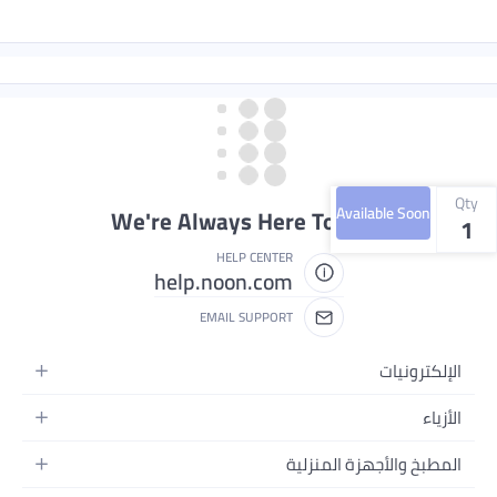
Qty
Available Soon
We're Always Here To Help
1
HELP CENTER
help.noon.com
EMAIL SUPPORT
الإلكترونيات
الجوالات
الأزياء
التابلت
أزياء نسائية
المطبخ والأجهزة المنزلية
اللابتوبات
أزياء رجالية