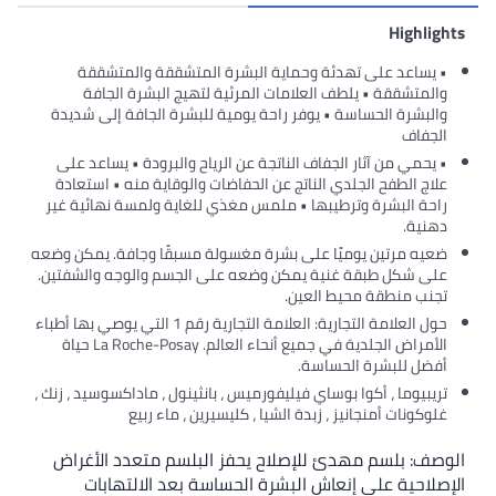
Highlights
• يساعد على تهدئة وحماية البشرة المتشققة والمتشققة
والمتشققة • يلطف العلامات المرئية لتهيج البشرة الجافة
والبشرة الحساسة • يوفر راحة يومية للبشرة الجافة إلى شديدة
الجفاف
• يحمي من آثار الجفاف الناتجة عن الرياح والبرودة • يساعد على
علاج الطفح الجلدي الناتج عن الحفاضات والوقاية منه • استعادة
راحة البشرة وترطيبها • ملمس مغذي للغاية ولمسة نهائية غير
دهنية.
ضعيه مرتين يوميًا على بشرة مغسولة مسبقًا وجافة. يمكن وضعه
على شكل طبقة غنية يمكن وضعه على الجسم والوجه والشفتين.
تجنب منطقة محيط العين.
حول العلامة التجارية: العلامة التجارية رقم 1 التي يوصي بها أطباء
الأمراض الجلدية في جميع أنحاء العالم. La Roche-Posay حياة
أفضل للبشرة الحساسة.
تريبيوما ، أكوا بوساي فيليفورميس ، بانثينول ، ماداكسوسيد ، زنك ،
غلوكونات أمنجانيز ، زبدة الشيا ، كليسيرين ، ماء ربيع
الوصف: بلسم مهدئ للإصلاح يحفز البلسم متعدد الأغراض
الإصلاحية على إنعاش البشرة الحساسة بعد الالتهابات