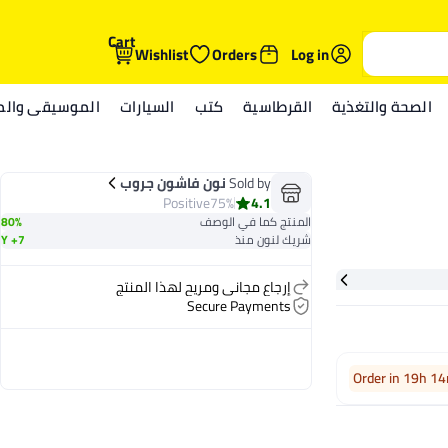
Cart
Wishlist
Orders
Log in
الصحة والتغذية
القرطاسية
كتب
السيارات
الموسيقى والمي
Sold by
نون فاشون جروب
Positive
75%
4.1
المنتج كما في الوصف
80%
شريك لنون منذ
7+ Y
إرجاع مجاني ومريح لهذا المنتج
Secure Payments
Order in 19h 1