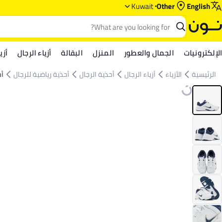
Kuwait
Other
English
الإلكترونيات
الجمال والعطور
المنزل
البقالة
أزياء الرجال
أزي
الرئيسية
الأزياء
أزياء الرجال
أحذية الرجال
أحذية رياضية للرجال
أح