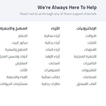
We're Always Here To Help
Reach out to us through any of these support channels
الإلكترونيات
الأزياء
المطبخ والأجهزة 
الجوالات
أزياء نسائية
الحمام
التابلت
أزياء رجالية
ديكور البيت
اللابتوبات
أزياء البنات
المطبخ والسفرة
الأجهزة المنزلية
أزياء الأولاد
أدوات وتحسين المنزل
الكاميرات
الساعات
المفارش
التلفزيونات
المجوهرات
الأثاث
السماعات
حقائب نسائية
الفناء والحديقة
ألعاب القيمنق
نظارات رجالية
مستلزمات الحيوانات ا