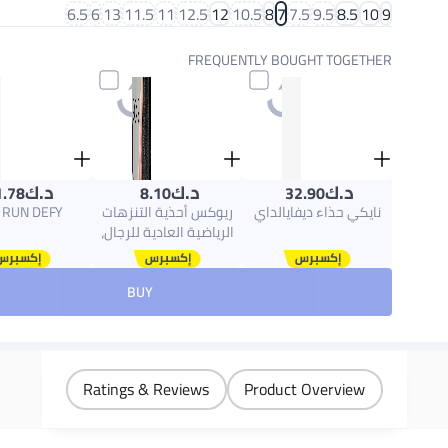
6.5
6
13
11.5
11
12.5
12
10.5
8
7
7.5
9.5
8.5
10
9
FREQUENTLY BOUGHT TOGETHER
د.ك‏
د.ك‏
د.ك‏
1.78
8.10
32.90
نايكي حذاء ديفايالداي
ريوكس أحذية التنزهات
 RUN DEFY
الرياضية العادية للرجال،
أحذية التنزهات الرياضية
الخفيفة الوزن في الهواء
BUY
الطلق الأحذية الرياضية،
الأحذية الواقية من
الانزلاق الأحذية الجلدية
الكلاسيكية PU الأحذية
الجلدية، للأعمال التجارية
Ratings & Reviews
Product Overview
مكتب القيادة، السفر
أحذية المشي