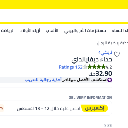
اء النساء
مستلزمات الأم والبيبي
الألعاب
أزياء الأولاد
الرياضة
ذية رياضية للرجال
نايكي
حذاء ديفايالداي
152 Ratings
4.2
32.90
د.ك‏
استكشف الأفضل مبيعًا
في
أحذية رجالية للتدريب
DELIVERY INFORMATION
احصل عليه خلال
12 - 13 اغسطس
4m
SIZE