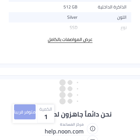
512 GB
Silver
SSD
عرض المواصفات بالكامل
الكمية
متوفر قريبا
ائماً جاهزون لمساعدتك
1
مركز المساعدة
help.noon.com