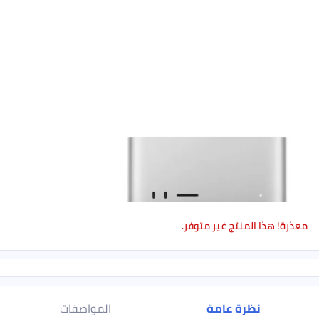
ر متوفر.
مة
المواصفات