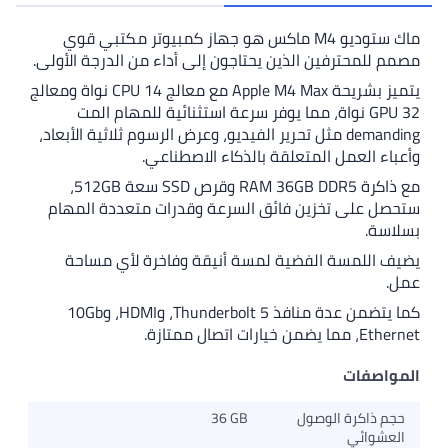
اك ستوديو M4 ماكس هو جهاز كمبيوتر مكتبي قوي
لذين يحتاجون إلى أداء من الدرجة الأولى.
يتميز بشريحة Apple M4 Max مع معالج CPU 14 نواة ومعالج
ة، مما يوفر سرعة استثنائية للمهام المت
de مثل تحرير الفيديو، وعرض الرسوم ثلاثية الأبعاد،
تعلقة بالذكاء الاصطناعي.
مع ذاكرة RAM 36GB DDR5 وقرص SSD سعة 512GB،
 فائق السرعة وقدرات متعددة المهام
ضية لمسة أنيقة وفاخرة لأي مساحة
كما يتضمن عدة منافذ Thunderbolt 5، وHDMI، و10Gb
ول
36 GB