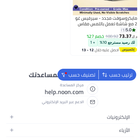
مايكروسوفت مجدد - سيرفيس غو
2 مع شاشة تعمل باللمس مقاس
10.5 بوصة، إنتل كور M3 8100Y/
5.0
1
الجيل الثامن/ثنائي النواة/8 جيجابايت
73.37
100.92
خصم 27%
د.ك‏
رام DDR3/128 جيجابايت SSD/إنتل
لك رصيد مسترجع 10%
+ 1
UHD جرافيكس 615/ويندوز 10
احصل عليه خلال
12 - 13
اغسطس
نحن دائماً جاهزون لمساعدتك
ترتيب حسب
تصنيف حسب
مركز المساعدة
help.noon.com
الدعم عبر البريد الإلكتروني
الإلكترونيات
الجوالات
الأزياء
التابلت